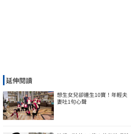
延伸閱讀
想生女兒卻連生10寶！年輕夫
妻吐1句心聲