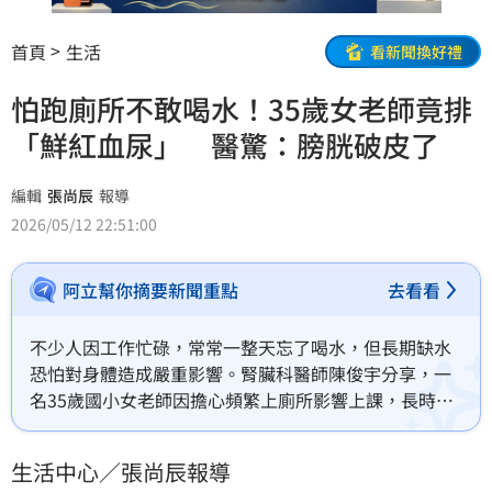
首頁
生活
看新聞換好禮
怕跑廁所不敢喝水！35歲女老師竟排
「鮮紅血尿」 醫驚：膀胱破皮了
編輯
張尚辰
報導
2026/05/12 22:51:00
阿立幫你摘要新聞重點
去看看
不少人因工作忙碌，常常一整天忘了喝水，但長期缺水
恐怕對身體造成嚴重影響。腎臟科醫師陳俊宇分享，一
名35歲國小女老師因擔心頻繁上廁所影響上課，長時間
刻意不喝水，最後竟出現血尿，就醫後確診為嚴重泌尿
道感染，甚至演變成出血性膀胱炎。
生活中心／張尚辰報導