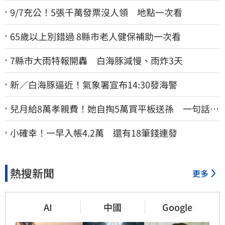
9/7充公！5張千萬發票沒人領 地點一次看
65歲以上別錯過 8縣市老人健保補助一次看
7縣市大雨特報開轟 白海豚減慢、雨炸3天
新／白海豚逼近！氣象署宣布14:30發海警
兒月給8萬孝親費！她自掏5萬買平板送孫 一句話愣
原地「傷心不已」
小確幸！一早入帳4.2萬 還有18筆錢連發
熱搜新聞
更多
AI
中國
Google