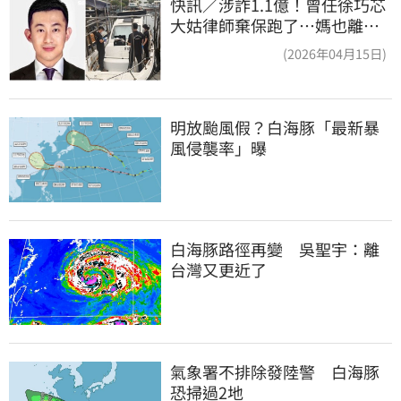
快訊／涉詐1.1億！曾任徐巧芯
大姑律師棄保跑了…媽也離
境 桃檢發通緝
(2026年04月15日)
明放颱風假？白海豚「最新暴
風侵襲率」曝
白海豚路徑再變　吳聖宇：離
台灣又更近了
氣象署不排除發陸警　白海豚
恐掃過2地