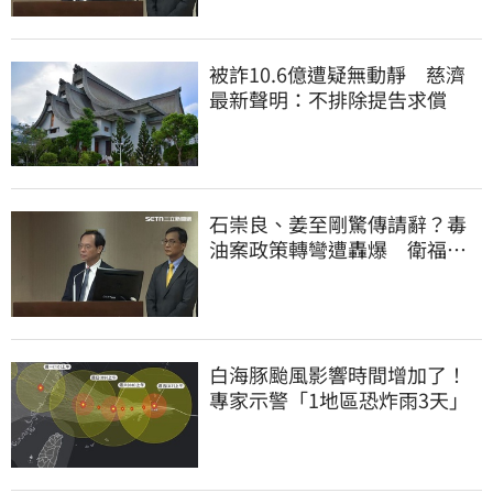
被詐10.6億遭疑無動靜 慈濟
最新聲明：不排除提告求償
石崇良、姜至剛驚傳請辭？毒
油案政策轉彎遭轟爆 衛福部
回應了
白海豚颱風影響時間增加了！
專家示警「1地區恐炸雨3天」