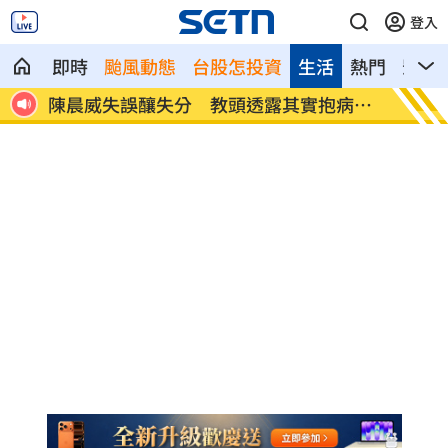
登入
即時
颱風動態
台股怎投資
生活
熱門
影音
戶停電
陳晨威失誤釀失分 教頭透露其實抱病上
昆凌8
場
況