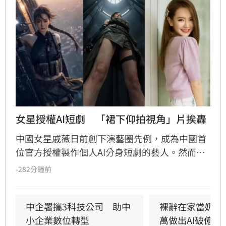
女星授權AI短劇　「裙下仰拍視角」片挨轟
中國女星戚薇日前創下演藝圈先例，成為中國首
位官方授權製作個人AI分身短劇的藝人。然而，
由戚薇AI分身演出的首部作品《末日盛夏》今（7
-282分鐘前
日）釋出首波宣傳影片後，畫面中的運鏡手法卻
意外引爆全網怒火。預告片開場採用「裙下仰拍
視角」，鏡頭直接從角色雙腿之間低角度直視裙
中企署攜3科技公司　助中
裸辭在家當奶爸
底，被指帶有強烈的偷窺暗示，導致原本備受期
小企業數位轉型
萬做出AI破億神