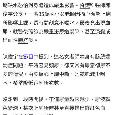
期缺水恐怕對身體造成嚴重影響。
腎臟
科醫師
陳
俊宇
分享，一名35歲國小女老師因擔心頻繁上廁
所影響上課，長時間刻意不喝水，最後竟出現
血
尿
，就醫後確診為嚴重泌尿道感染，甚至演變成
出血性
膀胱
炎。
陳俊宇在
節目
中提到，這名女老師本身有膀胱過
動症問題，平時容易頻尿，卻又常有尿意卻尿不
多的情況。由於擔心上課中斷，她乾脆減少喝
水，希望降低跑廁所次數。
沒想到一段時間後，不僅尿量越來越少、尿液顏
色變深，某次上廁所時甚至直接排出鮮紅色血