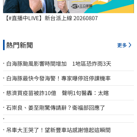
【#直播中LIVE】新台派上線 20260807
熱門新聞
更多
白海豚颱風影響時間增加 1地區恐炸雨3天
白海豚最快今發海警！專家曝停班停課機率
慈濟買疫苗被詐10億 聲明1句醫轟：太瞎
石崇良、姜至剛驚傳請辭？衛福部回應了
吊車大王哭了！望新豐車站感謝憶起這瞬間