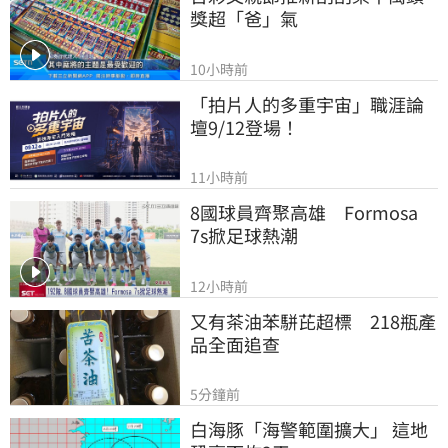
獎超「爸」氣
10小時前
「拍片人的多重宇宙」職涯論
壇9/12登場！
11小時前
8國球員齊聚高雄　Formosa 
7s掀足球熱潮
12小時前
又有茶油苯駢芘超標　218瓶產
品全面追查
5分鐘前
白海豚「海警範圍擴大」 這地