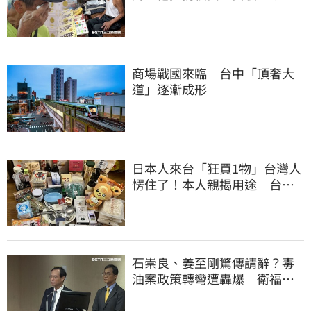
好多人來幫我慶祝
商場戰國來臨 台中「頂奢大
道」逐漸成形
日本人來台「狂買1物」台灣人
愣住了！本人親揭用途 台網
友笑了
石崇良、姜至剛驚傳請辭？毒
油案政策轉彎遭轟爆 衛福部
回應了