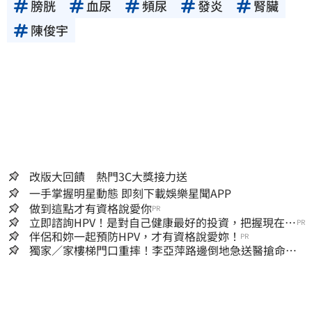
膀胱
血尿
頻尿
發炎
腎臟
陳俊宇
改版大回饋 熱門3C大獎接力送
一手掌握明星動態 即刻下載娛樂星聞APP
做到這點才有資格說愛你
PR
立即諮詢HPV！是對自己健康最好的投資，把握現在不
PR
嫌晚！
伴侶和妳一起預防HPV，才有資格說愛妳！
PR
獨家／家樓梯門口重摔！李亞萍路邊倒地急送醫搶命
「最新傷況」曝