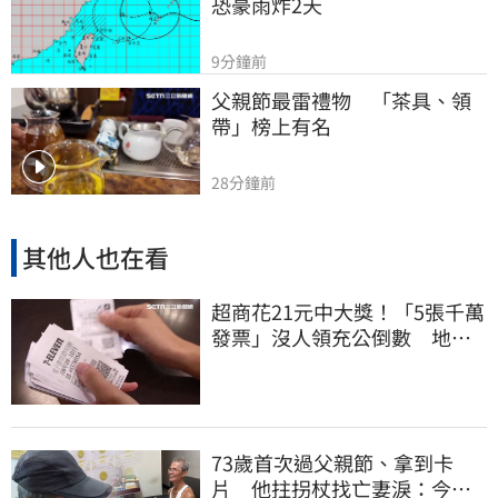
恐豪雨炸2天
9分鐘前
父親節最雷禮物　「茶具、領
帶」榜上有名
28分鐘前
其他人也在看
超商花21元中大獎！「5張千萬
發票」沒人領充公倒數 地點
明細一次看
73歲首次過父親節、拿到卡
片 他拄拐杖找亡妻淚：今天