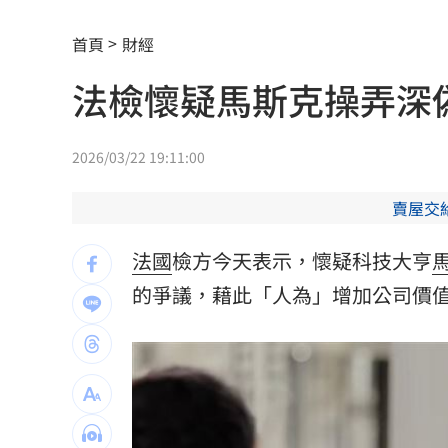
全聯中元節最強折扣來了！萬家福買1送
首頁
財經
aespa攻蛋推城市行銷 台北6大活動曝
法檢懷疑馬斯克操弄深
iPhone 18 Pro出不了？傳因「缺這貨」
疫苗真相曝陳實中要求道歉 蔣萬安這
2026/03/22 19:11:00
奇豔妝容惹炎上！泰女公務員霸氣回嗆
賣屋交
慈濟遭詐10.6億！醫「神比喻」眾一看
法國
檢方今天表示，懷疑科技大亨
外野手接球相撞 深遠飛球彈出牆變2分
的爭議，藉此「人為」增加公司價
用戶注意！Gmail在2027年將「大砍3
獨／詐10億囤黃金爆增值3倍：可望全拿
直呼難以諒解！他：慈濟最高層應有人