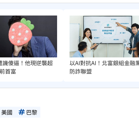
遭譏傻逼！他現逆襲超
以AI對抗AI！北富銀組金融
前首富
防詐聯盟
美國
巴黎