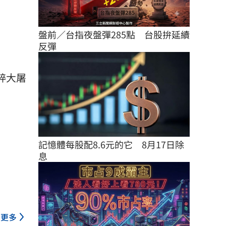
盤前／台指夜盤彈285點　台股拚延續
反彈
粹大屠
記憶體每股配8.6元的它　8月17日除
息
更多