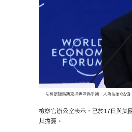
法檢懷疑馬斯克操弄深偽爭議，人為拉抬X估值。（
檢察官辦公室表示，已於17日與美
其擔憂。