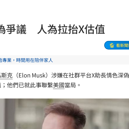
1
10:58
光
10:57
偽爭議 人為拉抬X估值
10:57
樣說
10:52
看新聞
10:52
給專業，時間用在陪伴家人
秒懂
10:52
馬斯克
（Elon Musk）涉嫌在社群平台X助長情色深
砲
10:51
值；他們已就此事聯繫
美國
當局。
功能」
10:47
回
10:46
下台
10:45