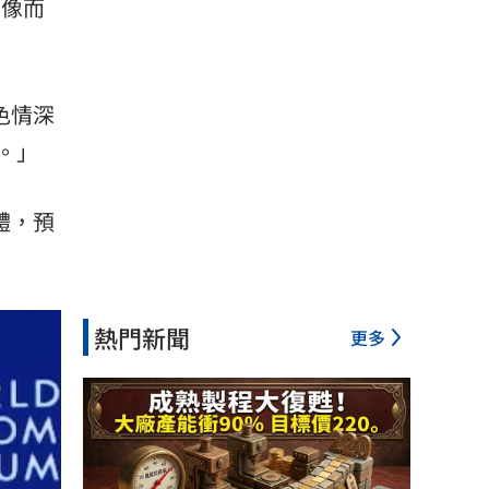
影像而
色情深
。」
體，預
熱門新聞
更多