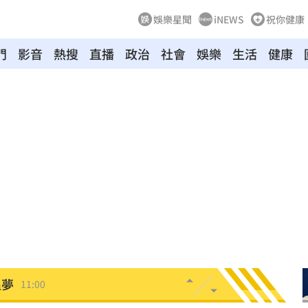
娛樂星聞
iNEWS
祝你健康
門
影音
熱搜
直播
政治
社會
娛樂
生活
健康
擊了
11:05
地
11:05
11:02
！
11:02
教召
11:01
追夢
11:00