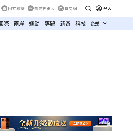
阿立導讀
寶島神很大
富房網
登入
國際
兩岸
運動
專題
新奇
科技
旅遊
汽車
寵物