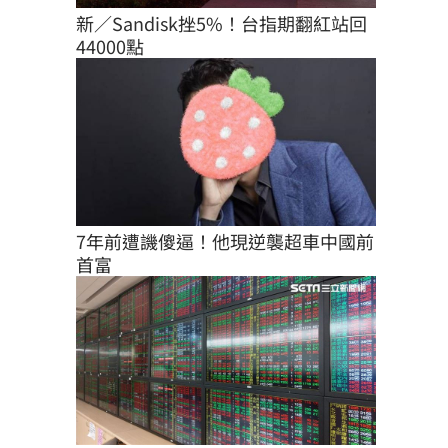
新／Sandisk挫5%！台指期翻紅站回
44000點
7年前遭譏傻逼！他現逆襲超車中國前
首富