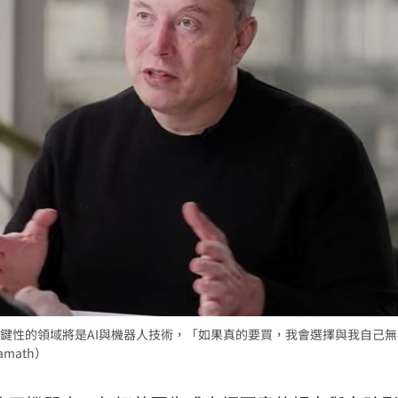
了
10:42
猛砸
10:40
事長
10:37
10:35
場！
10:30
鍵性的領域將是AI與機器人技術，「如果真的要買，我會選擇與我自己無
熱潮
10:00
math）
15