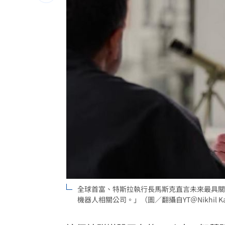
4年前示警疫苗掮客遭抹黑 陳時中回應
BLACKPINK活動惹議 公司遭人持球桿
靠慈濟志工形象加分 女律當選彰律理
60歲糖尿病婦 吃飯1改變血糖奇蹟下降
台灣彩券開獎直播中
20:31
LIVE三立+24小時直播
15:27
三立iNEWS新聞台線上直播
18:00
「拍片人的多重宇宙」職涯論壇9/12登
全球首富、特斯拉執行長馬斯克直言未來最具關
8國球員齊聚高雄 Formosa 7s掀足球
機器人相關公司。」（圖／翻攝自YT＠Nikhil Ka
理想混蛋號召粉絲跨海追星吃美食！
18: