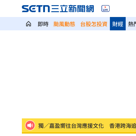
即時
颱風動態
台股怎投資
財經
熱
政院停電藍酸「城鎮韌性」破功！綠反
氣象署曝不排除發陸警 暴風圈恐掃過2
記憶體二哥重挫近5%！這4檔逆勢上漲
轟藍營5人造謠政客 林楚茵：出來道歉
父異母兄弟鬧翻…踢出戶籍害他沒報到
獨／嘉盈嚮往台灣應援文化 香港跨海