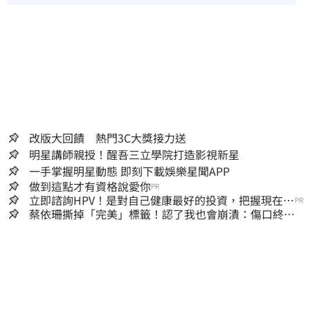
改版大回饋 熱門3C大獎接力送
明星講師親授！醒吾三立學院打造影視新星
一手掌握明星動態 即刻下載娛樂星聞APP
做到這點才有資格說愛你
PR
立即諮詢HPV！是對自己健康最好的投資，把握現在不
PR
嫌晚！
蔡依珊撕掉「完美」標籤！認了我也會崩潰：傷口終究
會癒合