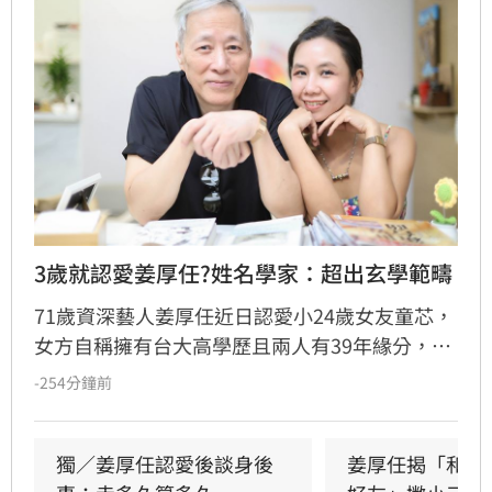
3歲就認愛姜厚任?姓名學家：超出玄學範疇
71歲資深藝人姜厚任近日認愛小24歲女友童芯，
女方自稱擁有台大高學歷且兩人有39年緣分，引
發熱議。隨後女方過往背景遭網友起底，包括多
-254分鐘前
重姓名及婚史遭質疑，網友紛紛提醒姜厚任防
騙。姓名學家吳睿穎指出，女方成年後兩度改姓
恐有違反姓名條例疑慮，且其自稱三歲即認定對
獨／姜厚任認愛後談身後
姜厚任揭「和女