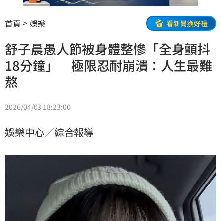
首頁
娛樂
看新聞換好禮
舒子晨愚人節被身體整慘「全身顫抖
18分鐘」 極限忍耐崩潰：人生最難
熬
2026/04/03 18:23:00
娛樂中心／綜合報導