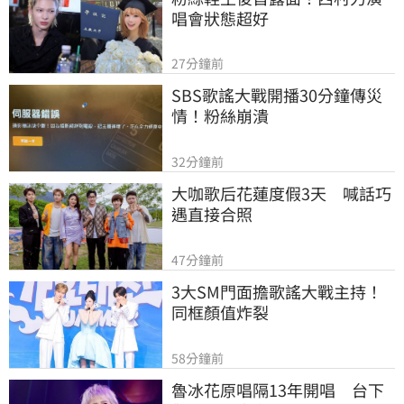
唱會狀態超好
27分鐘前
SBS歌謠大戰開播30分鐘傳災
情！粉絲崩潰
32分鐘前
大咖歌后花蓮度假3天　喊話巧
遇直接合照
47分鐘前
3大SM門面擔歌謠大戰主持！
同框顏值炸裂
58分鐘前
魯冰花原唱隔13年開唱　台下