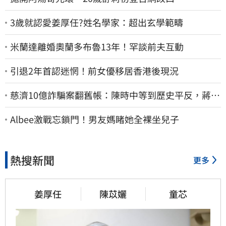
3歲就認愛姜厚任?姓名學家：超出玄學範疇
米蘭達離婚奧蘭多布魯13年！罕談前夫互動
引退2年首認迷惘！前女優移居香港後現況
慈濟10億詐騙案翻舊帳：陳時中等到歷史平反，蔣萬
安償還2022政治利息
Albee激戰忘鎖門！男友媽睹她全裸坐兒子
熱搜新聞
更多
姜厚任
陳苡孋
童芯