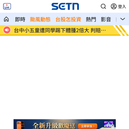
登入
即時
颱風動態
台股怎投資
熱門
影音
熱搜
賠金
粉絲輕生後首露面！西村力演唱會狀態超
阿信慘
好
目