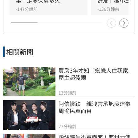
方為老公的說法邏輯矛盾。吳睿穎直言，這段戀
事：走多久算多久
好友」撇小三傳
情的人設背景過於離奇，已完全超出玄學範疇，
-147分鐘前
-136分鐘前
引發各界對女方真實動機的廣泛討論，這段戀情
也因此成為近期演藝圈備受矚目的焦點話題。
相關新聞
買房3年才知「蜘蛛人住我家」
屋主超傻眼
13分鐘前
阿信慘跌　親洩言承旭吳建豪
周渝民真面目
27分鐘前
粉絲輕生後首露面！西村力演