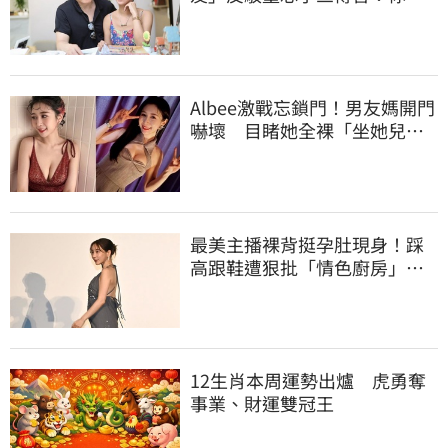
講三小？
Albee激戰忘鎖門！男友媽開門
嚇壞 目睹她全裸「坐她兒子
身上」
最美主播裸背挺孕肚現身！踩
高跟鞋遭狠批「情色廚房」：
根本是肚兜
12生肖本周運勢出爐 虎勇奪
事業、財運雙冠王