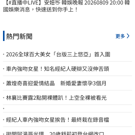
【#直播中LIVE】安妞👋 韓娛晚報 20260809 20:00 韓
國娛樂消息，快速送到你手上！
熱門新聞
更多
2026全球百大美女「台版三上悠亞」首入圍
車內強吻女星！知名經紀人硬辯又沒伸舌頭
蕭煌奇喜迎愛情結晶 新婚愛妻懷孕3個月
林襄比賽露2點開裸體趴！上空全裸被看光
經紀人車內強吻女星挨告！最終栽在錄音檔
拋開阿湯哥光環 20歲舒莉初登台網改口