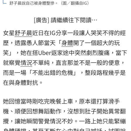
舒子晨說自己被身體整慘。（圖／翻攝自IG）
[廣告] 請繼續往下閱讀…
女星
舒子晨
近日在IG分享一段讓人哭笑不得的經
歷，透露愚人節當天「
身體
開了一個超大的玩
笑」，她在搭Uber返家途中突然劇烈腹痛，當下
就察覺
情況
不單純，直言那並不是一般的便意，
而是一場「不能出錯的危機」，整段路程幾乎是
在與身體對抗。
她回憶當時剛吃完晚餐上車，原本還打算滑手
機、順便回想舞蹈動作，沒想到肚子開始異常翻
攪，讓她瞬間警覺情況不妙。一路上她只能緊繃
身體硬撐，甚至不斷在心中對自己喊話，試圖說