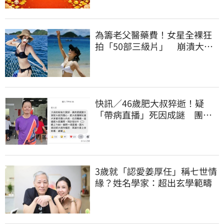
為籌老父醫藥費！女星全裸狂
拍「50部三級片」 崩潰大
哭：沒靈魂了
快訊／46歲肥大叔猝逝！疑
「帶病直播」死因成謎 團隊
「證實1事」發聲
3歲就「認愛姜厚任」稱七世情
緣？姓名學家：超出玄學範疇