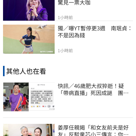
驚見一票大咖
1小時前
獨／曝YT暫停更3週　南珉貞：
不是因為錢
1小時前
其他人也在看
快訊／46歲肥大叔猝逝！疑
「帶病直播」死因成謎 團隊
「證實1事」發聲
姜厚任親揭「和女友前夫是好
友」反駁童芯小三傳言：你在