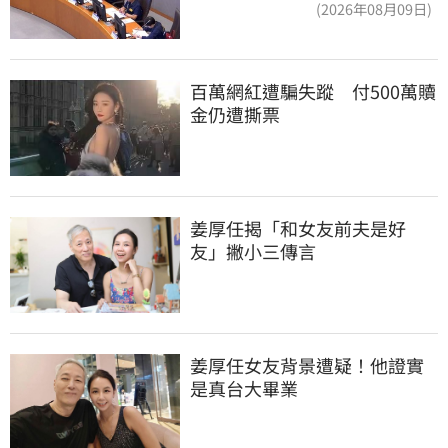
爆：標準在哪？
(2026年08月09日)
百萬網紅遭騙失蹤　付500萬贖
金仍遭撕票
姜厚任揭「和女友前夫是好
友」撇小三傳言
姜厚任女友背景遭疑！他證實
是真台大畢業