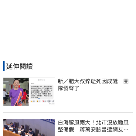
延伸閱讀
新／肥大叔猝逝死因成謎　團
隊發聲了
白海豚風雨大！北市沒放颱風
整備假 蔣萬安臉書遭網友灌