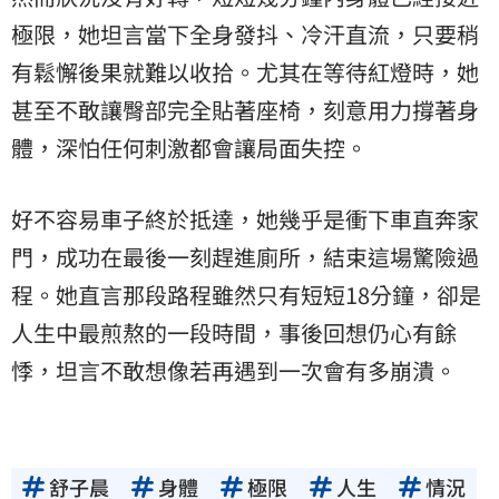
極限
，她坦言當下全身發抖、冷汗直流，只要稍
有鬆懈後果就難以收拾。尤其在等待紅燈時，她
甚至不敢讓臀部完全貼著座椅，刻意用力撐著身
體，深怕任何刺激都會讓局面失控。
好不容易車子終於抵達，她幾乎是衝下車直奔家
門，成功在最後一刻趕進廁所，結束這場驚險過
程。她直言那段路程雖然只有短短18分鐘，卻是
人生
中最煎熬的一段時間，事後回想仍心有餘
悸，坦言不敢想像若再遇到一次會有多崩潰。
舒子晨
身體
極限
人生
情況