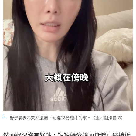
舒子晨表示突然腹痛，硬撐18分鐘才到家。（圖／翻攝自IG）
然而狀況沒有好轉，短短幾分鐘內身體已經接近