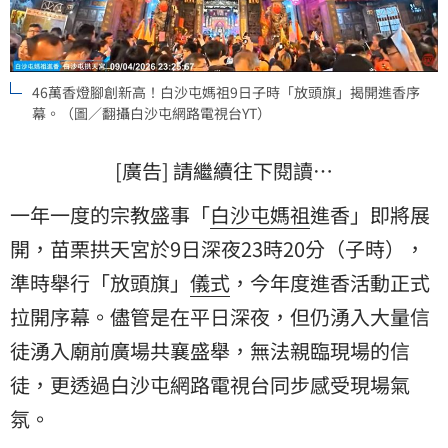
46萬香燈腳創新高！白沙屯媽祖9日子時「放頭旗」揭開進香序
幕。（圖／翻攝白沙屯網路電視台YT）
[廣告] 請繼續往下閱讀…
一年一度的宗教盛事「
白沙屯
媽祖
進香」即將展
開，苗栗拱天宮於9日深夜23時20分（子時），
準時舉行「放頭旗」
儀式
，今年度進香活動正式
拉開序幕。儘管是在平日深夜，但仍湧入大量
信
徒
湧入廟前廣場共襄盛舉，無法親臨現場的信
徒，更透過白沙屯網路電視台同步感受現場氣
氛。