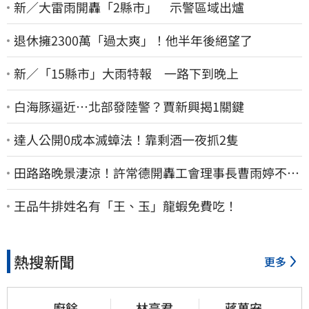
新／大雷雨開轟「2縣市」 示警區域出爐
退休擁2300萬「過太爽」！他半年後絕望了
新／「15縣市」大雨特報 一路下到晚上
白海豚逼近…北部發陸警？賈新興揭1關鍵
達人公開0成本滅蟑法！靠剩酒一夜抓2隻
田路路晚景淒涼！許常德開轟工會理事長曹雨婷不忍
了：別只包紅包慰問
王品牛排姓名有「王、玉」龍蝦免費吃！
熱搜新聞
更多
廚餘
林亮君
蔣萬安