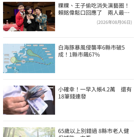
粿粿、王子偷吃消失演藝圈！
賴銘偉鬆口回應了 兩人最新
近況曝光
(2026年08月06日)
白海豚暴風侵襲率6縣市破5
成！1縣市飆67%
小確幸！一早入帳4.2萬　還有
18筆錢連發
65歲以上別錯過 8縣市老人健