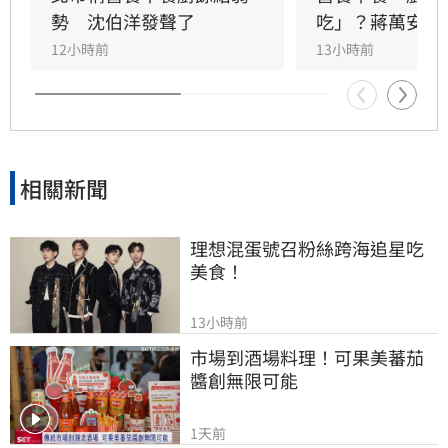
食安？」
勢　沈伯洋發聲了
吃」？蔣萬安回
12小時前
13小時前
相關新聞
理想混蛋號召粉絲跨海追星吃
美食！
13小時前
市場到酒場料理！可果美蕃茄
醬創無限可能
1天前