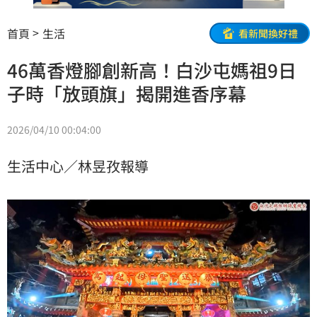
首頁
生活
看新聞換好禮
46萬香燈腳創新高！白沙屯媽祖9日
子時「放頭旗」揭開進香序幕
2026/04/10 00:04:00
生活中心／林昱孜報導