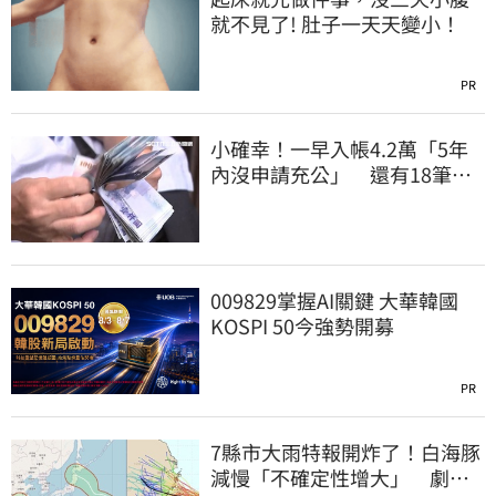
就不見了! 肚子一天天變小！
PR
小確幸！一早入帳4.2萬「5年
內沒申請充公」 還有18筆錢
連發到8月底
009829掌握AI關鍵 大華韓國
KOSPI 50今強勢開募
PR
7縣市大雨特報開炸了！白海豚
減慢「不確定性增大」 劇烈