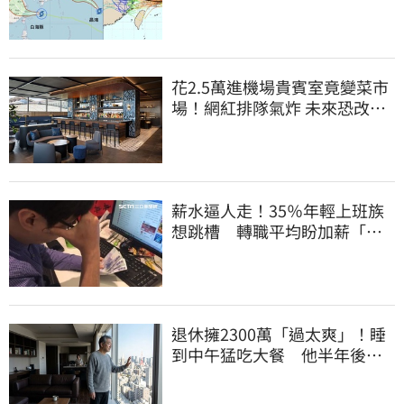
降雨狂轟3天
花2.5萬進機場貴賓室竟變菜市
場！網紅排隊氣炸 未來恐改動
態收費
薪水逼人走！35％年輕上班族
想跳槽 轉職平均盼加薪「破
萬元」
退休擁2300萬「過太爽」！睡
到中午猛吃大餐 他半年後絕
望了