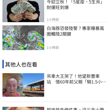
今迎立秋！「5星座、5生肖」
財運旺到爆
1小時前
白海豚恐發陸警？專家曝暴風
圈觸陸2關鍵
1小時前
其他人也在看
吊車大王哭了！他望新豐車
站 憶60年前父親「騎1.5小時
單車載他圓夢」
起床就先做件事，沒三天小腹