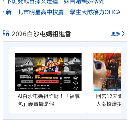
下班雙載自摔又遭撞 妹目睹親姊慘死
新／北市明星高中校慶 學生大隊接力OHCA
2026白沙屯媽祖進香
更多
AI白沙屯媽祖詐財！「福氣
回宮12天開
包」義賣攏是假
人潮擠爆拱天