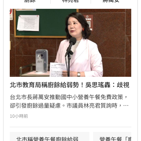
北市教育局稱廚餘給弱勢！吳思瑤轟：歧視
台北市長蔣萬安推動國中小營養午餐免費政策，
卻引發廚餘過量疑慮。市議員林亮君質詢時，教
育局長湯志民拋出將剩餘廚餘與剩食送交「食物
10小時前
銀行」或弱勢團體交流，引發輿論譁然。民進黨
立委吳思瑤痛批，國民黨就是歧視弱勢的政黨，
蔣市府就是欺凌弱勢的政府，「蔣萬安還有臉講
北市稱營養午餐廚餘給弱
營養午餐「廚餘