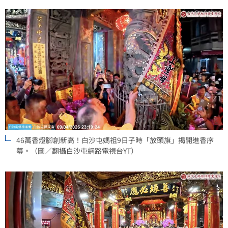
46萬香燈腳創新高！白沙屯媽祖9日子時「放頭旗」揭開進香序
幕。（圖／翻攝白沙屯網路電視台YT）