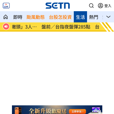
登入
即時
颱風動態
台股怎投資
生活
熱門
影音
人送
盤前／台指夜盤彈285點 台股拚延續反
美股多
彈
點