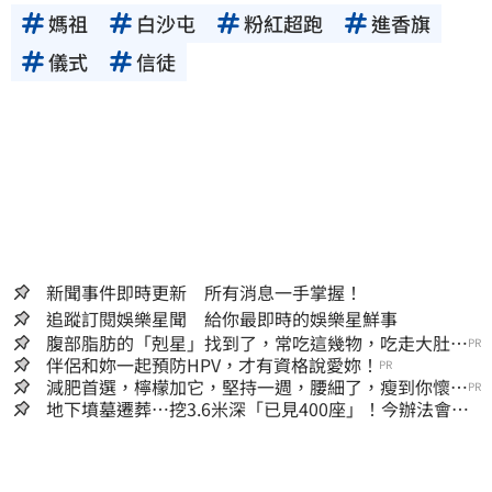
媽祖
白沙屯
粉紅超跑
進香旗
儀式
信徒
新聞事件即時更新 所有消息一手掌握！
追蹤訂閱娛樂星聞 給你最即時的娛樂星鮮事
腹部脂肪的「剋星」找到了，常吃這幾物，吃走大肚
PR
囊，瘦出小蠻腰
伴侶和妳一起預防HPV，才有資格說愛妳！
PR
減肥首選，檸檬加它，堅持一週，腰細了，瘦到你懷疑
PR
人生
地下墳墓遷葬…挖3.6米深「已見400座」！今辦法會安
撫祖先