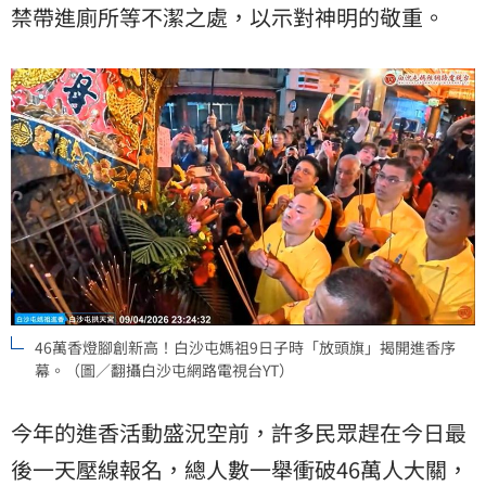
禁帶進廁所等不潔之處，以示對神明的敬重。
46萬香燈腳創新高！白沙屯媽祖9日子時「放頭旗」揭開進香序
幕。（圖／翻攝白沙屯網路電視台YT）
今年的進香活動盛況空前，許多民眾趕在今日最
後一天壓線報名，總人數一舉衝破46萬人大關，