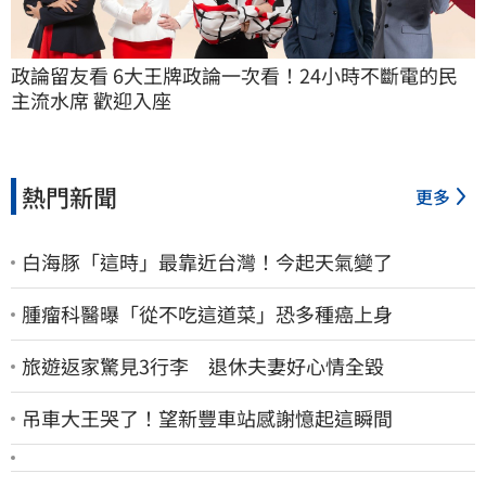
政論留友看 6大王牌政論一次看！24小時不斷電的民
主流水席 歡迎入座
熱門新聞
更多
白海豚「這時」最靠近台灣！今起天氣變了
腫瘤科醫曝「從不吃這道菜」恐多種癌上身
旅遊返家驚見3行李 退休夫妻好心情全毀
吊車大王哭了！望新豐車站感謝憶起這瞬間