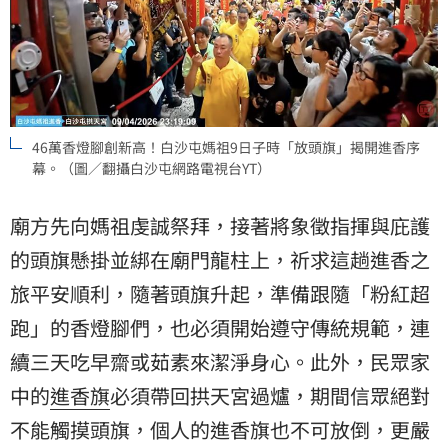
46萬香燈腳創新高！白沙屯媽祖9日子時「放頭旗」揭開進香序
幕。（圖／翻攝白沙屯網路電視台YT）
廟方先向媽祖虔誠祭拜，接著將象徵指揮與庇護
的頭旗懸掛並綁在廟門龍柱上，祈求這趟進香之
旅平安順利，隨著頭旗升起，準備跟隨「
粉紅超
跑
」的香燈腳們，也必須開始遵守傳統規範，連
續三天吃早齋或茹素來潔淨身心。此外，民眾家
中的
進香旗
必須帶回拱天宮過爐，期間信眾絕對
不能觸摸頭旗，個人的進香旗也不可放倒，更嚴