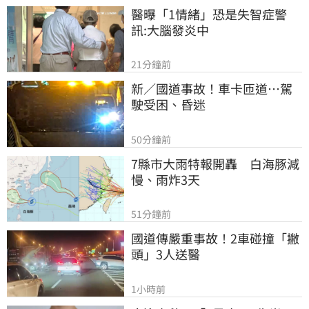
醫曝「1情緒」恐是失智症警
訊:大腦發炎中
21分鐘前
新／國道事故！車卡匝道…駕
駛受困、昏迷
50分鐘前
7縣市大雨特報開轟　白海豚減
慢、雨炸3天
51分鐘前
國道傳嚴重事故！2車碰撞「撇
頭」3人送醫
1小時前