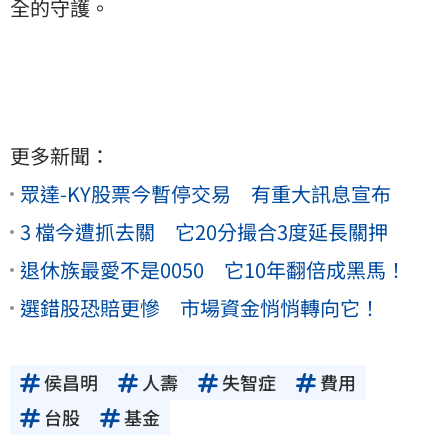
全的守護。
更多新聞：
眾達-KY股票今暫停交易 有重大訊息宣布
3 檔今遭抓去關 它20分撮合3度延長關押
退休族最愛不是0050 它10年翻倍成黑馬！
選錯股恐賠更慘 市場資金悄悄轉向它！
侯昌明
人壽
失智症
費用
台股
基金