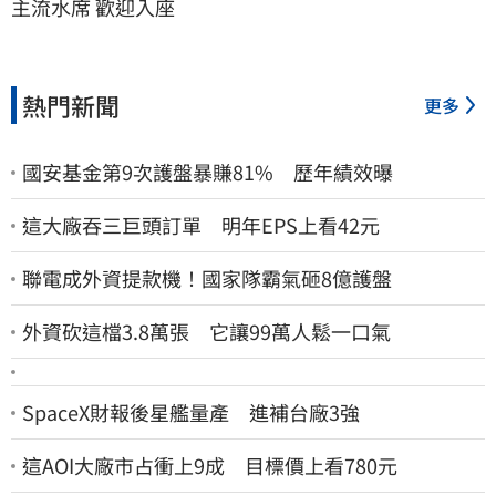
主流水席 歡迎入座
熱門新聞
更多
國安基金第9次護盤暴賺81% 歷年績效曝
這大廠吞三巨頭訂單 明年EPS上看42元
聯電成外資提款機！國家隊霸氣砸8億護盤
外資砍這檔3.8萬張 它讓99萬人鬆一口氣
SpaceX財報後星艦量產 進補台廠3強
這AOI大廠市占衝上9成 目標價上看780元