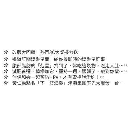
改版大回饋 熱門3C大獎接力送
追蹤訂閱娛樂星聞 給你最即時的娛樂星鮮事
腹部脂肪的「剋星」找到了，常吃這幾物，吃走大肚
PR
囊，瘦出小蠻腰
減肥首選，檸檬加它，堅持一週，腰細了，瘦到你懷疑
PR
人生
伴侶和妳一起預防HPV，才有資格說愛妳！
PR
黃仁勳點名「下一波浪潮」鴻海集團率先大爆發 台股
這族群全面噴出