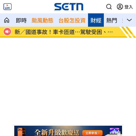
登入
即時
颱風動態
台股怎投資
財經
熱門
影音
物」
新／國道事故！車卡匝道…駕駛受困、昏
7縣市
迷
天