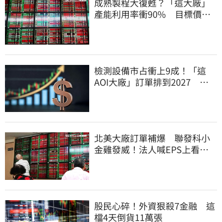
成熟製程大復甦？「這大廠」
產能利用率衝90% 目標價上
看220元
檢測設備市占衝上9成！「這
AOI大廠」訂單排到2027 目
標價上看780元
北美大廠訂單補爆 聯發科小
金雞發威！法人喊EPS上看
27.12元
股民心碎！外資狠殺7金融 這
檔4天倒貨11萬張