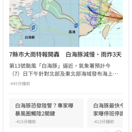
7縣市大雨特報開轟　白海豚減慢、雨炸3天
第13號颱風「白海豚」逼近，氣象署預計今
（7）日下午針對北部及東北部海域發布海上警
報。受外圍環流影響，明（8）日起至10日上半
-445分鐘前
天為影響最劇烈時段，北部及中南部山區恐出現
豪雨等級以上降雨。氣象專家提醒，8日傍晚暴
風圈將觸及警戒線，各地風浪明顯增強。專家吳
白海豚恐發陸警？專家曝
白海豚最快今發
德榮與林得恩示警，隨颱風北轉與移動路徑變
暴風圈觸陸2關鍵
家曝停班停課機
化，北部與中南部需嚴防劇烈天氣，東半部則有
-415分鐘前
-413分鐘前
極端高溫風險。隨後轉為西南風影響，下週一至