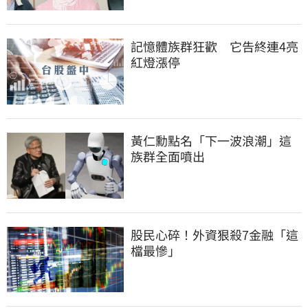
記憶體族群狂歡　它告終連4亮
紅燈漲停
黃仁勳點名「下一波浪潮」這
族群全面噴出
股民心碎！外資狠殺7金融「這
檔最慘」