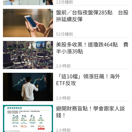
13分鐘前
盤前／台指夜盤彈285點　台股
拚延續反彈
52分鐘前
美股多收黑！道瓊跌464點　費
半小漲39點
1小時前
「這10檔」領漲狂飆！海外
ETF反攻
1小時前
避開財務盲點！學會跟家人談
錢！
1小時前