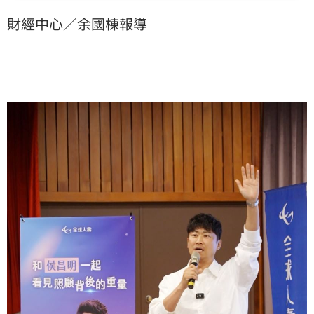
侯昌明現身說法，分享其陪伴失智父親長達22年的心路
財經中心／余國棟報導
歷程，藉此真實的故事，喚醒大眾對於長照保障與風險
管理的迫切重視。