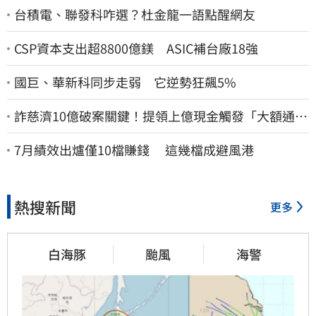
台積電、聯發科咋選？杜金龍一語點醒網友
CSP資本支出超8800億鎂 ASIC補台廠18強
國巨、華新科同步走弱 它逆勢狂飆5%
詐慈濟10億破案關鍵！提領上億現金觸發「大額通
報」神鬼律師遭擊落內幕
7月績效出爐僅10檔賺錢 這幾檔成避風港
熱搜新聞
更多
白海豚
颱風
海警