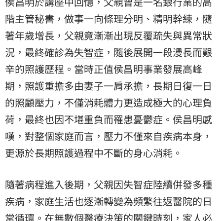
侯昌明於講座中回憶，父親曾是一名銀行業的高
階主管秘書，做事一向條理分明、精明幹練，隨
著年歲增長，父親竟漸漸出現反覆疏失與異常狀
況，最終確診為
失智症
，隨後展開一段漫長而艱
辛的照護歷程。當時正值侯昌明事業發展高峰
期，照護重擔多由妻子一肩承擔，長期日復一日
的照顧壓力，不僅消耗體力更造成極大的心理負
荷，最終也因不堪重負而罹患憂鬱症。侯昌明感
嘆，對整個家庭而言，壓力不僅來自疾病本身，
更源於長期照護過程中不斷的身心消耗。
隨著病程進入後期，父親因失智症陸續併發多種
疾病，家庭生活也逐漸轉變為頻繁往返醫院的日
常循環。在無數個醫療決策的關鍵時刻，家人必