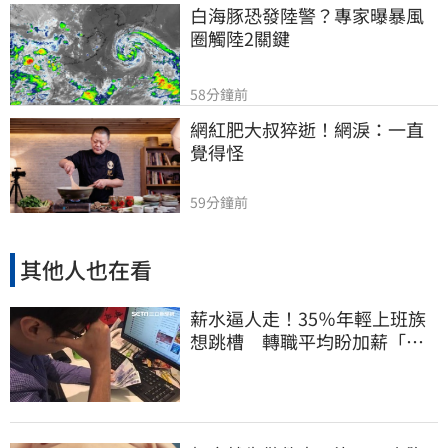
白海豚恐發陸警？專家曝暴風
圈觸陸2關鍵
58分鐘前
網紅肥大叔猝逝！網淚：一直
覺得怪
59分鐘前
其他人也在看
薪水逼人走！35％年輕上班族
想跳槽 轉職平均盼加薪「破
萬元」