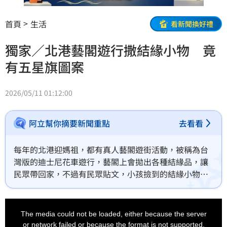
首頁
生活
看新聞換好禮
獨家／北港藝閣遊行撒結緣小物 竟
有五星旗圖案
2026/05/11 01:12:00
阿立幫你摘要新聞重點
去看看
每年的北港迎媽祖，都有真人藝閣遊街活動，被稱為台
灣版的迪士尼花車遊行，藝閣上會拋出各種結緣品，讓
民眾帶回家，不過有民眾貼文，小孩撿到的結緣小物，
竟然是中國五星旗圖案的發光手環，而且小孩還不想要
馬上丟掉，民眾質疑中國的統戰是否已經滲透到宗教活
This
is
動。
a
The media could not be loaded, either because the server
modal
window.
or network failed or because the format is not supported.