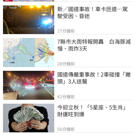
新／國道事故！車卡匝道…駕
駛受困、昏迷
27分鐘前
7縣市大雨特報開轟　白海豚減
慢、雨炸3天
28分鐘前
國道傳嚴重事故！2車碰撞「撇
頭」3人送醫
42分鐘前
今迎立秋！「5星座、5生肖」
財運旺到爆
56分鐘前