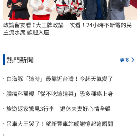
政論留友看 6大王牌政論一次看！24小時不斷電的民
主流水席 歡迎入座
熱門新聞
更多
白海豚「這時」最靠近台灣！今起天氣變了
腫瘤科醫曝「從不吃這道菜」恐多種癌上身
旅遊返家驚見3行李 退休夫妻好心情全毀
吊車大王哭了！望新豐車站感謝憶起這瞬間