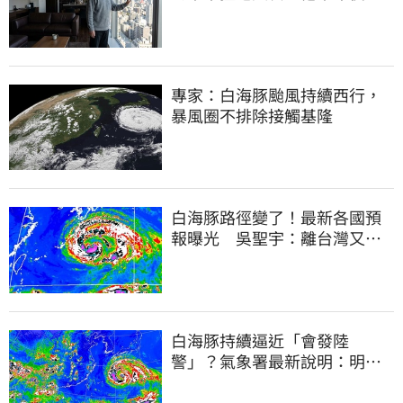
望了
專家：白海豚颱風持續西行，
暴風圈不排除接觸基隆
白海豚路徑變了！最新各國預
報曝光 吳聖宇：離台灣又更
近一點
白海豚持續逼近「會發陸
警」？氣象署最新說明：明天
下半天先發布海警