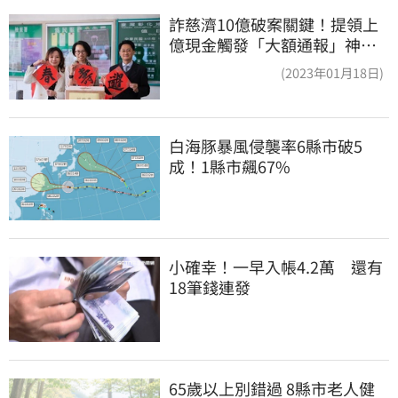
詐慈濟10億破案關鍵！提領上
億現金觸發「大額通報」神鬼
律師遭擊落內幕
(2023年01月18日)
白海豚暴風侵襲率6縣市破5
成！1縣市飆67%
小確幸！一早入帳4.2萬　還有
18筆錢連發
65歲以上別錯過 8縣市老人健