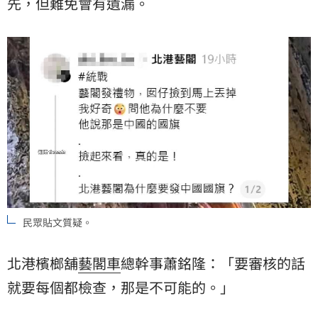
先，但難免會有遺漏。
民眾貼文質疑。
北港檳榔舖
藝閣車
總幹事蕭銘隆：「要審核的話
就要每個都檢查，那是不可能的。」