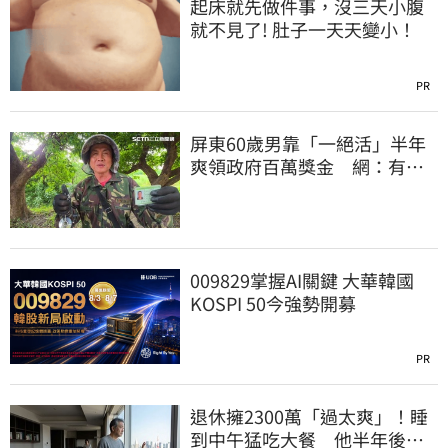
起床就先做件事，沒三天小腹
就不見了! 肚子一天天變小！
PR
屏東60歲男靠「一絕活」半年
爽領政府百萬獎金 網：有人
要組隊賺錢嗎？
009829掌握AI關鍵 大華韓國
KOSPI 50今強勢開募
PR
退休擁2300萬「過太爽」！睡
到中午猛吃大餐 他半年後絕