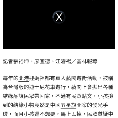
Video
Player
is
loading.
記者張裕坤、廖宜德、江濬禓／雲林報導
每年的
北港
迎媽祖都有真人藝閣遊街活動，被稱
為台灣版的迪士尼花車遊行，藝閣上會拋出各種
結緣品
讓民眾帶回家，不過有民眾貼文，小孩撿
到的結緣小物竟然是中國
五星旗
圖案的發光
手
環
，而且小孩還不想要，馬上丟掉，民眾質疑中