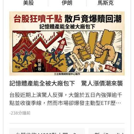
美股
伊朗
馬斯克
記憶體產能全被大廠包下　驚人漲價潮來襲
台股近期上演驚人反彈，大盤於五日內強彈逾千
點並收復季線，然而市場卻爆發主動型ETF歷史
級別的贖回潮，許多散戶因恐慌而在低檔急殺脫
-238分鐘前
手，淪為「賣在阿呆谷」的苦主。專家分析，台
股進入套牢深水區，個股震盪劇烈，投資人應審