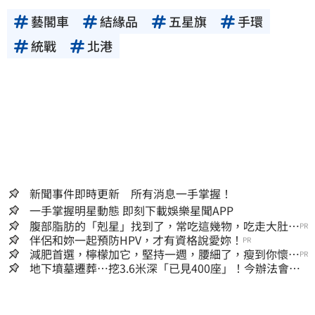
藝閣車
結緣品
五星旗
手環
統戰
北港
新聞事件即時更新 所有消息一手掌握！
一手掌握明星動態 即刻下載娛樂星聞APP
腹部脂肪的「剋星」找到了，常吃這幾物，吃走大肚
PR
囊，瘦出小蠻腰
伴侶和妳一起預防HPV，才有資格說愛妳！
PR
減肥首選，檸檬加它，堅持一週，腰細了，瘦到你懷疑
PR
人生
地下墳墓遷葬…挖3.6米深「已見400座」！今辦法會安
撫祖先