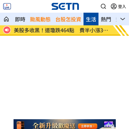
登入
即時
颱風動態
台股怎投資
生活
熱門
影音
39
今迎立秋！「5星座、5生肖」財運旺到爆
白海豚