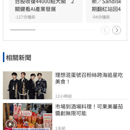
慎應對。產業方面，記憶體受惠於AI需求爆發，
台股收復44000點大關　2
新／Sandisk
三星與美光產能遭鎖定至2027年，引發終端產品
關鍵看AI產業發展
期翻紅站回4400
漲價潮。此外，AI晶片戰局出現轉折，馬斯克公
-127分鐘前
-94分鐘前
開力挺輝達，不僅影響市場信心，更牽動台廠AI
供應鏈的資金板塊。專家提醒，未來擁有實質業
績護體的台廠，才有望在劇烈洗牌中脫穎而出。
投資人需保持冷靜，審慎評估市場波動風險。
相關新聞
理想混蛋號召粉絲跨海追星吃
美食！
12小時前
市場到酒場料理！可果美蕃茄
醬創無限可能
1天前