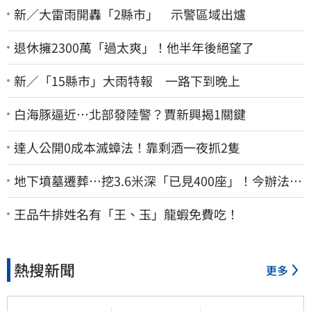
新／大雷雨開轟「2縣市」 示警區域出爐
退休擁2300萬「過太爽」！他半年後絕望了
新／「15縣市」大雨特報 一路下到晚上
白海豚逼近…北部發陸警？賈新興揭1關鍵
達人公開0成本滅蟑法！靠剩酒一夜抓2隻
地下墳墓遷葬…挖3.6米深「已見400座」！今辦法會
安撫祖先
王品牛排姓名有「王、玉」龍蝦免費吃！
熱搜新聞
更多