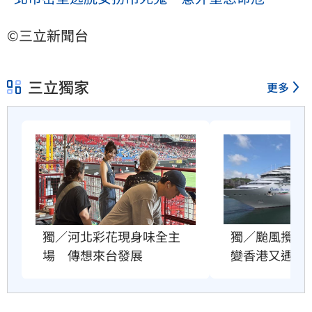
©三立新聞台
三立獨家
更多
獨／颱風攪局
獨／河北彩花現身味全主
變香港又遇故
場　傳想來台發展