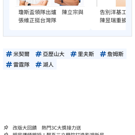
瓊斯盃領隊出爐　陳立宗與
告別洋基工程
張維正挺台灣隊
陳昱瑞重披戰
米契爾
亞歷山大
里夫斯
詹姆斯
雷霆隊
湖人
改版大回饋 熱門3C大獎接力送
明星講師親授！醒吾三立學院打造影視新星