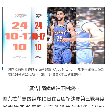
入淘汰邊緣。
奧克拉荷馬雷霆隊後衛米契爾（Ajay Mitchell）攻下季後賽生涯新
高的24分與10助攻。（圖／翻攝自X平台 @ESPN）
[廣告] 請繼續往下閱讀…
奧克拉荷馬
雷霆隊
10日在西區準決賽第三戰再度
展現衛冕軍威嚴，靠著後衛
米契爾
（Ajay