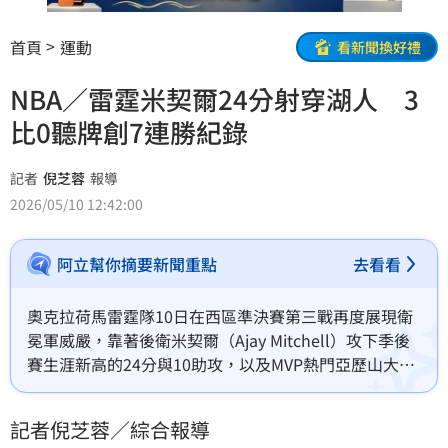
首頁
運動
看新聞換好禮
NBA／雷霆米契爾24分射穿湖人 3
比0聽牌創7連勝紀錄
記者
倪芝蓉
報導
2026/05/10 12:42:00
阿立幫你摘要新聞重點
去看看
奧克拉荷馬雷霆隊10日在西區準決賽第三戰再度展現衛
冕軍威嚴，靠著後衛米契爾（Ajay Mitchell）攻下季後
賽生涯新高的24分與10助攻，以及MVP熱門亞歷山大
（Shai Gilgeous-Alexander）穩定發揮23分9助攻，終
場以131：108大勝洛杉磯湖人。雷霆在系列賽取得3：0
記者倪芝蓉／綜合報導
聽牌優勢，更寫下季後賽開局7連勝的紀錄，將湖人隊逼