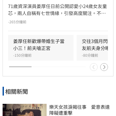
71歲資深演員姜厚任日前公開認愛小24歲女友童
芯，兩人自稱有七世情緣，引發高度關注。不料
童芯隨即遭網友起底，不僅宣稱的台大「3碩1
-265分鐘前
博」高學歷在論文系統查無資料，連過往的舊明
信片也被質疑造假，其複雜的四度改名與過往婚
姻史也遭挖出。面對外界排山倒海的質疑聲浪，
姜厚任新歡爆帶婚生子當
交往3個月閃婚
姜厚任展現霸氣護愛態度，強調感情不受學歷與
小三！前夫嗆正宮
友前夫身分曝光
背景影響，更笑稱即便女友是文盲也照樣喜歡，
-150分鐘前
-80分鐘前
不受外界負面傳聞干擾，堅定捍衛這段相差39歲
的戀情。
相關新聞
樂天女孩淚揭往事　愛意表達
障礙遭重擊