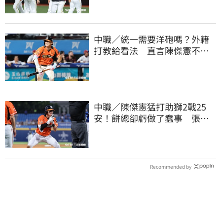
中職／統一需要洋砲嗎？外籍
打教給看法 直言陳傑憲不能
天天4安扛全隊
中職／陳傑憲猛打助獅2戰25
安！餅總卻虧做了蠢事 張翔
短打傷退不樂觀
Recommended by