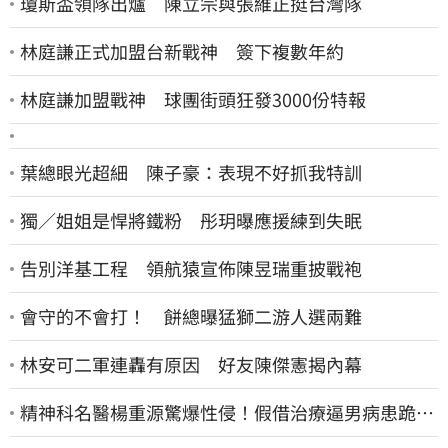
瓊斯盃領隊出爐 陳立宗與張維正挺台灣隊
林庭謙正式加盟台新戰神 簽下複數年約
林庭謙加盟戰神 球團街頭狂發3000份特報
葉總眼光超細 陳子豪：表現不好抓我特訓
獨／姐姐是悍將鐵粉 彤玥曝應援練到失眠
告別洋基工程 領航猿宣佈陳昱瑞重披戰袍
會守的不會打！ 餅總曝猛獅二游人選兩難
林安可二軍連轟有原因 好友陳傑憲揭內幕
精神科名醫楊重源驚爆性侵！假借治療逼男病患跪地
硬上…遭判刑4年8月