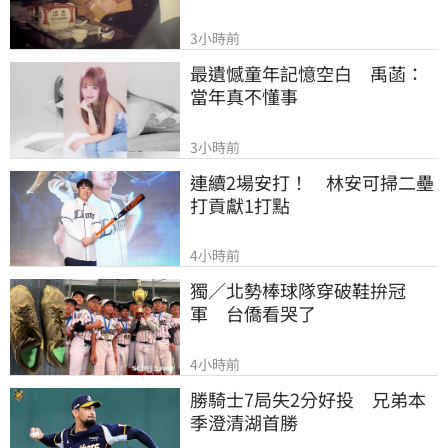
3小時前
最遺憾童年記憶空白　禹菡：
當年真不懂事
3小時前
連續2場安打！　林安可掃二壘
打貢獻1打點
4小時前
獨／北勢棒球隊穿破鞋拚冠
軍　台僑看哭了
4小時前
勝騎士7局失2分好投　兄弟本
季澄清湖首勝