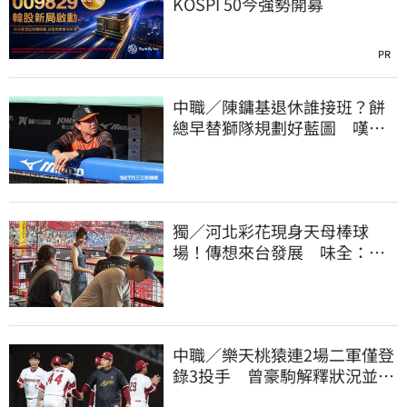
KOSPI 50今強勢開募
PR
中職／陳鏞基退休誰接班？餅
總早替獅隊規劃好藍圖 嘆新
生代安定感不足
獨／河北彩花現身天母棒球
場！傳想來台發展 味全：歡
迎各界人士進場
中職／樂天桃猿連2場二軍僅登
錄3投手 曾豪駒解釋狀況並透
露已有補強