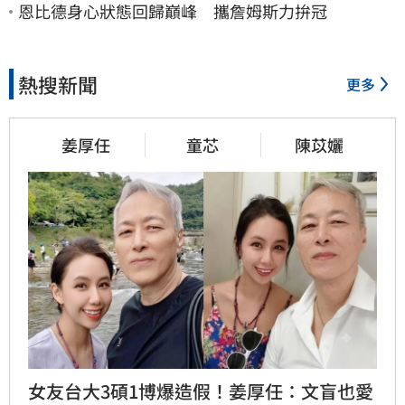
恩比德身心狀態回歸巔峰 攜詹姆斯力拚冠
熱搜新聞
更多
姜厚任
童芯
陳苡孋
女友台大3碩1博爆造假！姜厚任：文盲也愛