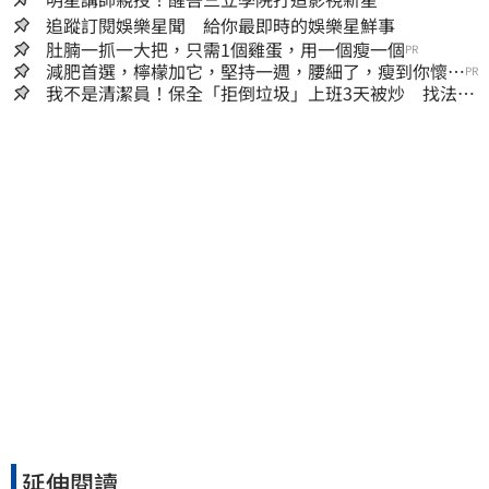
追蹤訂閱娛樂星聞 給你最即時的娛樂星鮮事
肚腩一抓一大把，只需1個雞蛋，用一個瘦一個
PR
減肥首選，檸檬加它，堅持一週，腰細了，瘦到你懷疑
PR
人生
我不是清潔員！保全「拒倒垃圾」上班3天被炒 找法院
討公道結果出爐
延伸閱讀