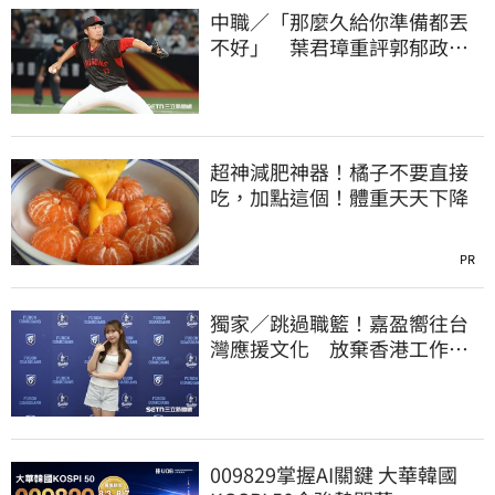
中職／「那麼久給你準備都丟
不好」 葉君璋重評郭郁政對
獅表現
超神減肥神器！橘子不要直接
吃，加點這個！體重天天下降
PR
獨家／跳過職籃！嘉盈嚮往台
灣應援文化 放棄香港工作跨
海徵選mini追夢
009829掌握AI關鍵 大華韓國