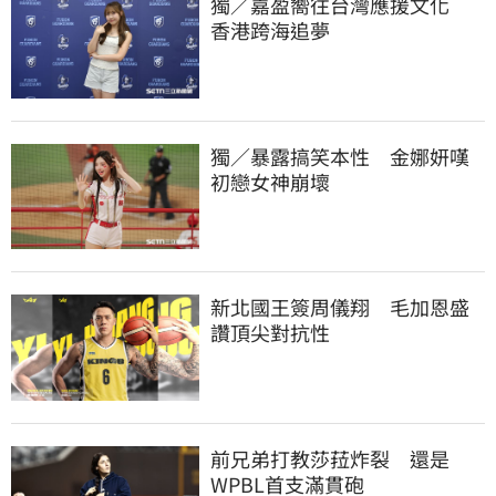
獨／嘉盈嚮往台灣應援文化　
香港跨海追夢
獨／暴露搞笑本性　金娜妍嘆
初戀女神崩壞
新北國王簽周儀翔　毛加恩盛
讚頂尖對抗性
前兄弟打教莎菈炸裂　還是
WPBL首支滿貫砲