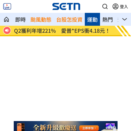
登入
即時
颱風動態
台股怎投資
運動
熱門
影音
獲利年增221% 愛普*EPS衝4.18元！
宏福苑大火調查