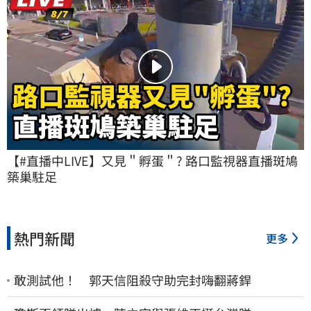
【#直播中LIVE】又見＂孵蛋＂? 路口監視器直播斑鳩
築巢駐足
熱門新聞
更多
敢測試他！ 郭天信阻殺守助完封嗨翻蔣銲