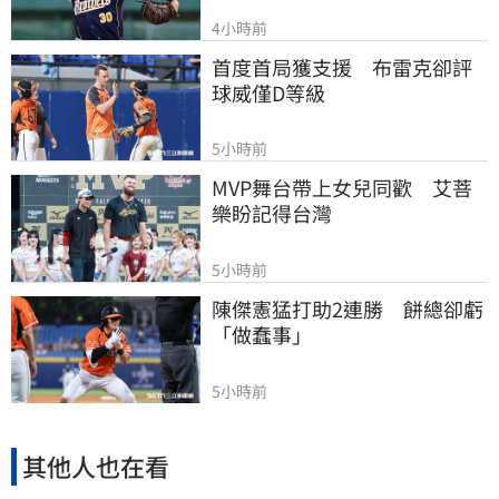
4小時前
首度首局獲支援　布雷克卻評
球威僅D等級
5小時前
MVP舞台帶上女兒同歡　艾菩
樂盼記得台灣
5小時前
陳傑憲猛打助2連勝　餅總卻虧
「做蠢事」
5小時前
其他人也在看