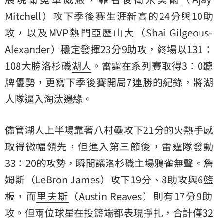
Mitchell）攻下季後賽生涯新高的24分與10助
攻，以及MVP熱門
亞歷山大
（Shai Gilgeous-
Alexander）穩定發揮23分9助攻，終場以131：
108大勝洛杉磯
湖人
。雷霆在系列賽取得3：0聽
牌優勢，更寫下季後賽開局7連勝的紀錄，將湖
人隊逼入淘汰邊緣。
儘管湖人上半場靠著八村壘攻下21分的火熱手感
取得微幅領先，但進入第三節後，雷霆隊發動
33：20的攻勢，瞬間讓洛杉磯主場鴉雀無聲。
詹
姆斯
（LeBron James）攻下19分、8助攻與6籃
板，而
里夫斯
（Austin Reaves）則有17分9助
攻。但兩位球星在投籃端都表現掙扎，合計僅32