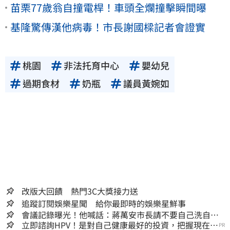
苗栗77歲翁自撞電桿！車頭全爛撞擊瞬間曝
基隆驚傳漢他病毒！市長謝國樑記者會證實
桃園
非法托育中心
嬰幼兒
過期食材
奶瓶
議員黃婉如
改版大回饋 熱門3C大獎接力送
追蹤訂閱娛樂星聞 給你最即時的娛樂星鮮事
會議記錄曝光！他喊話：蔣萬安市長請不要自己洗自己
的記憶好嗎？
立即諮詢HPV！是對自己健康最好的投資，把握現在不
PR