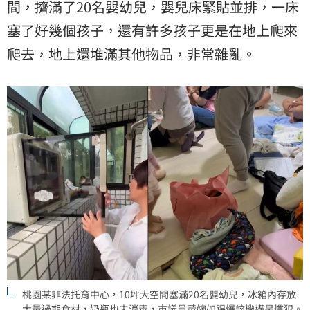
間，擠滿了20名嬰幼兒，嬰兒床緊貼並排，一床
塞了好幾個孩子，還有許多孩子更是在地上爬來
爬去，地上還堆滿其他物品，非常雜亂。
桃園某非法托育中心，10坪大空間塞滿20名嬰幼兒，冰箱內存放
大量過期食材，奶瓶也未消毒，市議員黃婉如踢爆該機構是慣犯。