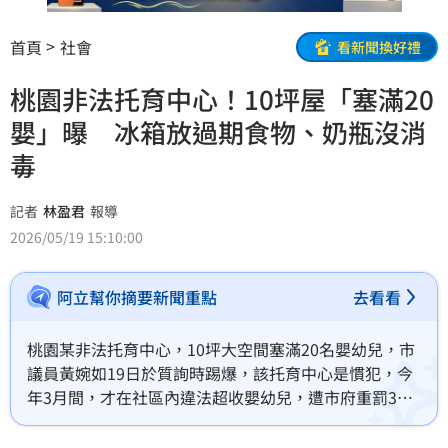
首頁
社會
看新聞換好禮
桃園非法托育中心！10坪屋「塞滿20
嬰」曝 冰箱放過期食物、奶瓶沒消
毒
記者
林盈君
報導
2026/05/19 15:10:00
阿立幫你摘要新聞重點
去看看
桃園某非法托育中心，10坪大空間塞滿20名嬰幼兒，市
議員黃婉如19日於質詢時踢爆，該托育中心是慣犯，今
年3月間，才在社區內違法超收嬰幼兒，遭市府重罰30
萬，沒想到事後又重操舊業，轉到龍壽街又接收幼兒，
且冰箱內存放大量過期食材，奶瓶也未消毒，僅靠2名外