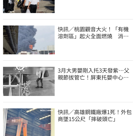
平靜的生活」
快訊／桃園觀音大火！「有機
溶劑區」起火全面燃燒 消
防：危險物質多
3月大男嬰剛入托3天發紫…父
親節拔管亡！屏東托嬰中心回9
字
快訊／高雄鋼鐵廠爆1死！外包
商墜15公尺「摔破頭亡」