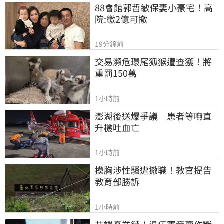
88會館郭哲敏保妻小豪宅！高
院:繳2億可撤
19分鐘前
交易瀕危環尾狐猴遭查獲！將
重罰150萬
1小時前
澎湖後送爆爭議　患者等嘸直
升機吐血亡
1小時前
摸胸涉性騷遭撤職！教官提告
教育部勝訴
1小時前