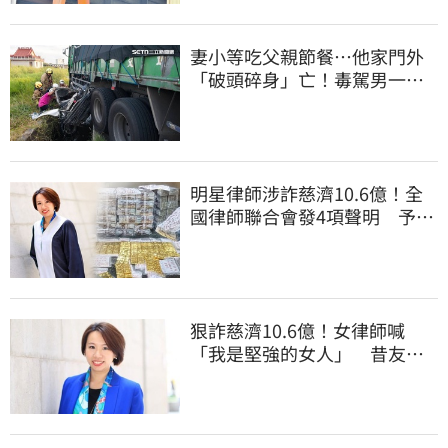
妻小等吃父親節餐⋯他家門外
「破頭碎身」亡！毒駕男一路
向南撞死人收押
明星律師涉詐慈濟10.6億！全
國律師聯合會發4項聲明 予以
最嚴厲譴責
狠詐慈濟10.6億！女律師喊
「我是堅強的女人」 昔友人
曝：她疫情突神隱