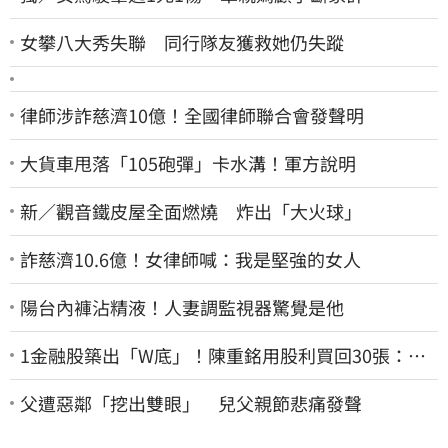
女攀八大秀失聯 同行隊友獲救她仍失蹤
律師涉詐慈濟10億！全國律師聯合會發聲明
大貨車甩落「105砲彈」卡水溝！軍方說明
新／觀音鐵皮屋全面燃燒 炸出「大火球」
詐慈濟10.6億！女律師喊：我是堅強的女人
陽台內褲沾精液！人妻調監視器驚覺是他
1金融股築出「W底」！陳重銘用股利買回30張：堅
固穩定的搖錢樹
父遭惡鄰「挖出雙眼」 兒父親節悲痛發聲