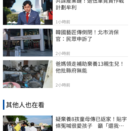
共諜產業鏈！退伍軍竟賣作戰
計劃牟利
1小時前
韓國藝匠傳倒閉！北市消保
官：民眾申訴了
2小時前
爸媽領走補助棄養13親生兒！
他批縣府無能
2小時前
其他人也在看
疑棄養8孩童母傳已返家！貼字
條冤喊很愛孩子 籲「還我們