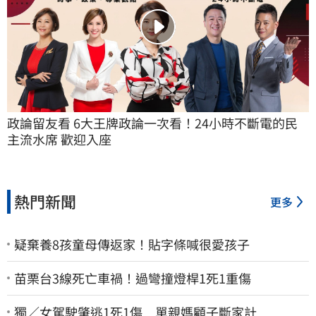
政論留友看 6大王牌政論一次看！24小時不斷電的民
主流水席 歡迎入座
熱門新聞
更多
疑棄養8孩童母傳返家！貼字條喊很愛孩子
苗栗台3線死亡車禍！過彎撞燈桿1死1重傷
獨／女駕駛肇逃1死1傷 單親媽顧子斷家計