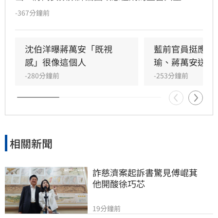
質疑其拋出的食安議題劍指台中市長盧秀燕。沈
-367分鐘前
伯洋強調，作為市長應專注市民需求，而非追求
聲勢。沈伯洋並表示將按節奏發布政見，目標爭
取過半選民認同，並分享訪美考察交通與都更的
沈伯洋曝蔣萬安「既視
藍前官員挺應佳
寶貴經驗，展現務實治理態度，爭取台北市民支
感」很像這個人
瑜、蔣萬安送祝
持。
-280分鐘前
-253分鐘前
相關新聞
詐慈濟案起訴書驚見傅崐萁　
他開酸徐巧芯
19分鐘前