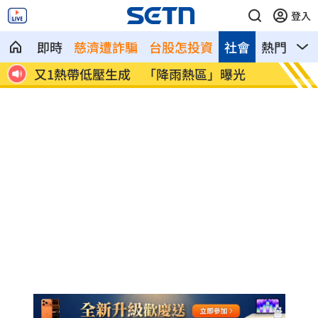
登入
即時
慈濟遭詐騙
台股怎投資
社會
熱門
影
啟開
又1熱帶低壓生成 「降雨熱區」曝光
美伊戰
畫