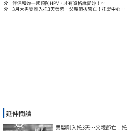
嫌晚！
伴侶和妳一起預防HPV，才有資格說愛妳！
PR
3月大男嬰剛入托3天發紫…父親節拔管亡！托嬰中心回9
字
延伸閱讀
男嬰剛入托3天…父親節亡！托