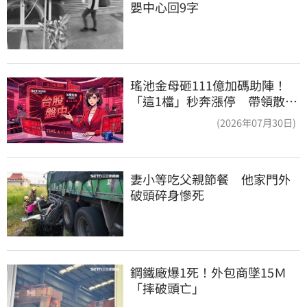
嬰中心回9字
瑤池金母砸111億加碼助陣！
「這1檔」秒奔漲停 帶領散熱
雙雄點火
(2026年07月30日)
妻小等吃父親節餐　他家門外
破頭碎身慘死
鋼鐵廠爆1死！外包商墜15Ｍ
「摔破頭亡」