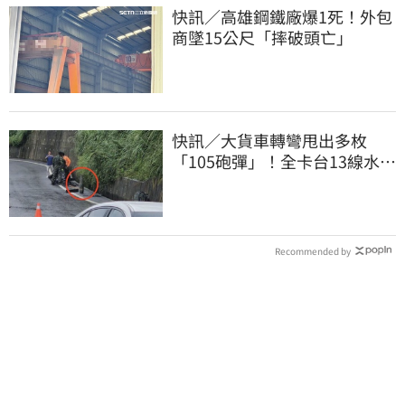
快訊／高雄鋼鐵廠爆1死！外包
商墜15公尺「摔破頭亡」
快訊／大貨車轉彎甩出多枚
「105砲彈」！全卡台13線水
溝 軍方趕抵載離
Recommended by