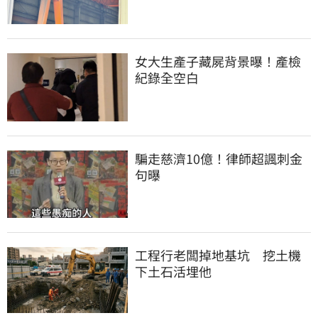
女大生產子藏屍背景曝！產檢
紀錄全空白
騙走慈濟10億！律師超諷刺金
句曝
工程行老闆掉地基坑　挖土機
下土石活埋他