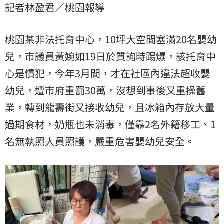
記者林盈君／
桃園
報導
籍移工、1名無執照人員照護，嚴重危害嬰幼兒安全。
桃園某
非法托育中心
，10坪大空間塞滿20名
嬰幼
兒
，市
議員黃婉如
19日於質詢時踢爆，該托育中
心是慣犯，今年3月間，才在社區內違法超收嬰
幼兒，遭市府重罰30萬，沒想到事後又重操舊
業，轉到龍壽街又接收幼兒，且冰箱內存放大量
過期食材
，
奶瓶
也未消毒，僅靠2名外籍移工、1
名無執照人員照護，嚴重危害嬰幼兒安全。