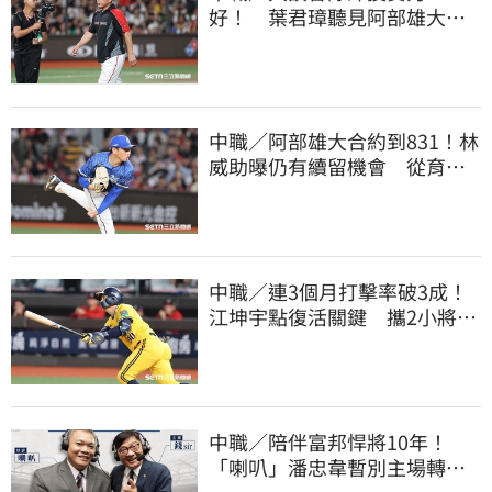
好！ 葉君璋聽見阿部雄大被
註銷好吃驚
中職／阿部雄大合約到831！林
威助曝仍有續留機會 從育成
上一軍獲肯定
中職／連3個月打擊率破3成！
江坤宇點復活關鍵 攜2小將赴
美特訓見成效
中職／陪伴富邦悍將10年！
「喇叭」潘忠韋暫別主場轉
播 感性發聲了