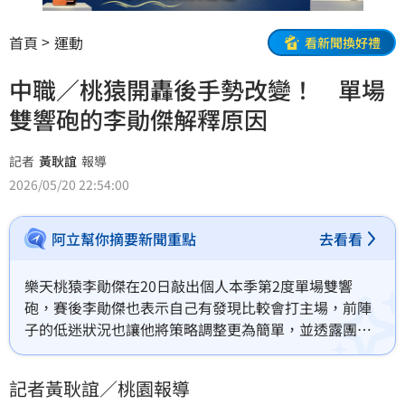
首頁
運動
看新聞換好禮
中職／桃猿開轟後手勢改變！ 單場
雙響砲的李勛傑解釋原因
記者
黃耿誼
報導
2026/05/20 22:54:00
阿立幫你摘要新聞重點
去看看
樂天桃猿李勛傑在20日敲出個人本季第2度單場雙響
砲，賽後李勛傑也表示自己有發現比較會打主場，前陣
子的低迷狀況也讓他將策略調整更為簡單，並透露團隊
已經改變開轟後的手勢，期盼打線可以和手勢一樣往上
增長。
記者黃耿誼／桃園報導