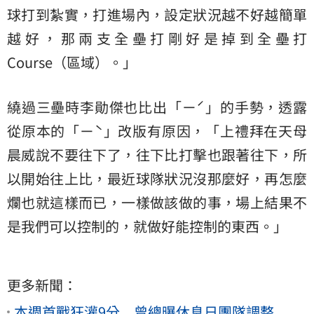
球打到紮實，打進場內，設定狀況越不好越簡單
越好，那兩支全壘打剛好是掉到全壘打
Course（區域）。」
繞過三壘時李勛傑也比出「ㄧˊ」的手勢，透露
從原本的「ㄧˋ」改版有原因，「上禮拜在天母
晨威說不要往下了，往下比打擊也跟著往下，所
以開始往上比，最近球隊狀況沒那麼好，再怎麼
爛也就這樣而已，一樣做該做的事，場上結果不
是我們可以控制的，就做好能控制的東西。」
更多新聞：
本週首戰狂灌9分 曾總曝休息日團隊調整