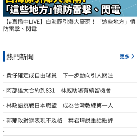
【#直播中LIVE】白海豚引爆大豪雨！「這些地方」慎
防雷擊、閃電
熱門新聞
更多
費仔確定成自由球員 下一步動向引人關注
阿部雄大合約到831 林威助曝有續留機會
林政語挑戰日本職籃 成為台灣教練第一人
郭郁政對獅表現不及格 葉君璋說重話點評