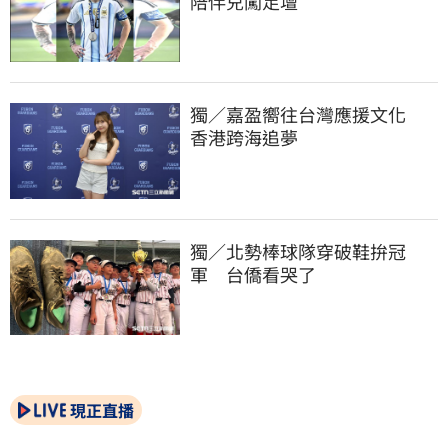
陪伴兒闖足壇
獨／嘉盈嚮往台灣應援文化　
香港跨海追夢
獨／北勢棒球隊穿破鞋拚冠
軍　台僑看哭了
現正直播