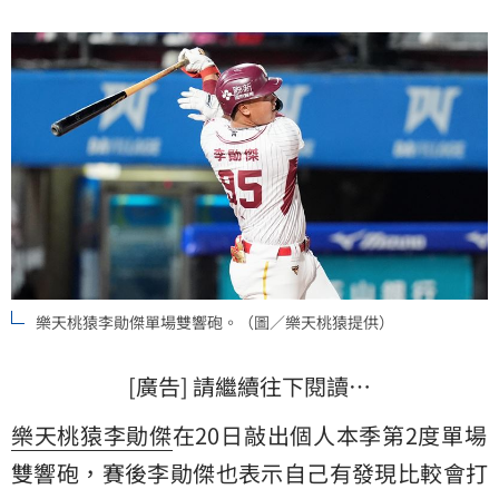
樂天桃猿李勛傑單場雙響砲。（圖／樂天桃猿提供）
[廣告] 請繼續往下閱讀…
樂天桃猿
李勛傑
在20日敲出個人本季第2度單場
雙響砲，賽後李勛傑也表示自己有發現比較會打