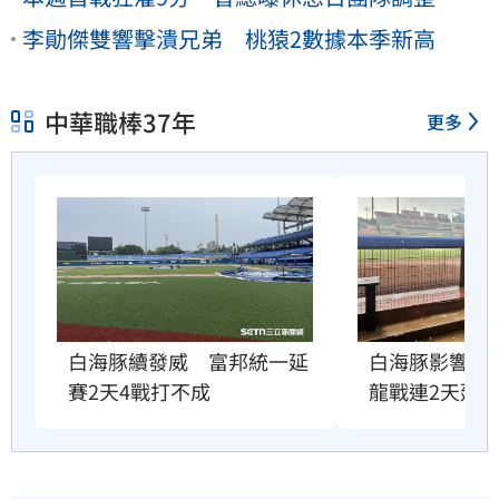
李勛傑雙響擊潰兄弟 桃猿2數據本季新高
中華職棒37年
更多
白海豚續發威　富邦統一延
白海豚影響北
賽2天4戰打不成
龍戰連2天延