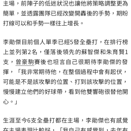
主場，前陣子的低迷狀況也讓他將策略調整更為
簡單，並透露團隊已經改變開轟後的手勢，期盼
打線可以和手勢一樣往上增長。
李勛傑目前個人單季已經5發全壘打，在排行榜
上並列第2名，僅落後領先的蘇智傑和朱育賢1
支，
曾豪駒
賽後也坦言自己很期待李勛傑的發
揮，「我非常期待他，在整個過程中會有起伏，
可能是不是該攻擊的位置、打到該攻擊的位置，
慢慢建立他們的好球帶，看到他雙響砲很替他開
心。」
生涯至今6支全壘打都在主場，李勛傑也有感覺
在主場表現比較好，「我自己有感覺到，去年有