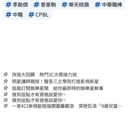
李勛傑
曾豪駒
樂天桃猿
中華職棒
中職
CPBL
改版大回饋 熱門3C大獎接力送
明星講師親授！醒吾三立學院打造影視新星
追蹤訂閱娛樂星聞 給你最即時的娛樂星鮮事
做到這點才有資格說愛你
PR
做到這點才有資格說愛你
PR
一家4口無視勸阻強闖圍籬觀浪 突掀巨浪「9歲兒當場
遭捲入海」