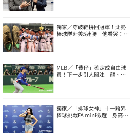
獨家／穿破鞋拚回冠軍！北勢
棒球隊赴美5連勝 他看哭：台
灣囡仔的韌性
MLB／「費仔」確定成自由球
員！下一步引人關注 龍、獅
都曾表態想網羅
獨家／「排球女神」十一跨界
棒球挑戰FA mini徵選 身高
173竟成應援劣勢