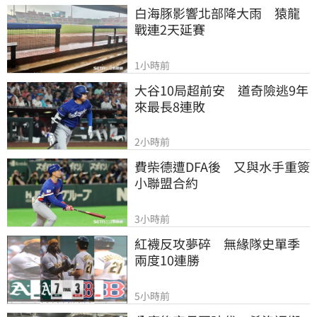
白海豚影響北部降大雨　猿龍
戰連2天延賽
1小時前
大谷10局超前安　道奇險逃9年
來最長8連敗
2小時前
費柴德遭DFA後　又與水手重簽
小聯盟合約
3小時前
紅襪反攻夢碎　無緣隊史單季
兩度10連勝
5小時前