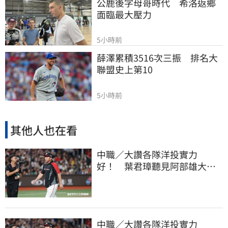
公鹿後字母哥時代　希洛返鄉
面臨最大壓力
5小時前
薛澤累積3516次三振　排名大
聯盟史上第10
5小時前
其他人也在看
中職／大讚各隊洋投實力
好！ 葉君璋聽見阿部雄大被
註銷好吃驚
中職／大讚各隊洋投實力