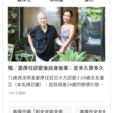
獨／姜厚任認愛後談身後事：走多久算多久
71歲資深男星姜厚任近日大方認愛小24歲女友童
芯（本名陳苡孋），這段相差24歲的戀情引發熱
議。面對外界對年齡差距的擔憂，姜厚任受訪時
-447分鐘前
坦言，誰先離開都無法預測，與其糾結未知的結
局，不如把握當下互相照顧。對於身後事規劃與
遺囑議題，他表示目前順其自然，尚未深入討
姜厚任揭「和女友前夫是
姜厚任女友背景