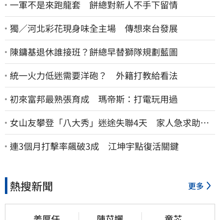
一軍不是來跑龍套 餅總對新人不手下留情
獨／河北彩花現身味全主場 傳想來台發展
陳鏞基退休誰接班？餅總早替獅隊規劃藍圖
統一火力低迷需要洋砲？ 外籍打教給看法
初來富邦最熟張育成 瑪帝斯：打電玩用過
女山友攀登「八大秀」迷途失聯4天 家人急求助：
剩我媽還沒找到
連3個月打擊率飆破3成 江坤宇點復活關鍵
熱搜新聞
更多
姜厚任
陳苡孋
童芯