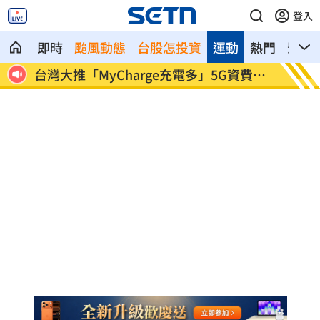
登入
即時
颱風動態
台股怎投資
運動
熱門
影音
」5G資費方
百萬網紅遭騙失蹤 付500萬贖金仍遭撕
票