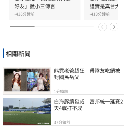
論。宋亭誼報導
好友」撇小三傳言
證實是真台大畢
-436分鐘前
-413分鐘前
相關新聞
熊霓老爸超狂　帶隊友吃鍋被
封國民岳父
1分鐘前
白海豚續發威　富邦統一延賽2
天4戰打不成
37分鐘前