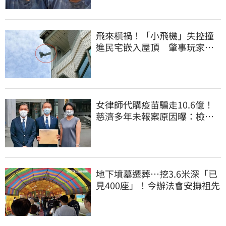
飛來橫禍！「小飛機」失控撞
進民宅嵌入屋頂 肇事玩家疑
心虛落跑了
女律師代購疫苗騙走10.6億！
慈濟多年未報案原因曝：檢警
上門才知被騙
地下墳墓遷葬…挖3.6米深「已
見400座」！今辦法會安撫祖先