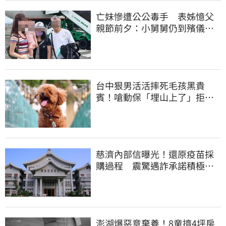
亡妹慘遭公公毒手 表姊憶父
親節前夕：小舅舅仍到殯儀館
陪她說話
台中狠男活活摔死毛孩黑貴
賓！嗆動保「埋山上了」拒交
屍體 下場曝光
慈濟內部信曝光！還原疫苗採
購過程 震驚遇詐承諾積極追
回善款
澎湖爆惡意棄養！8童擠4坪房