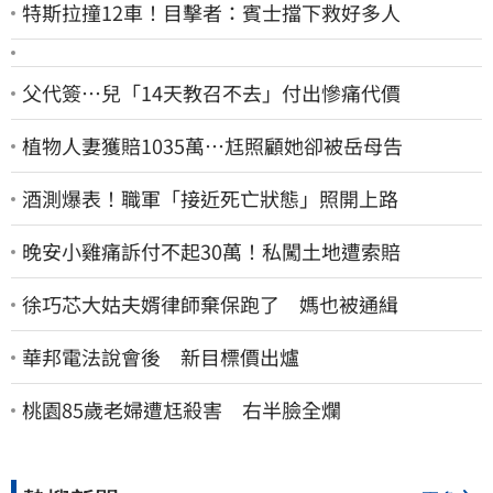
特斯拉撞12車！目擊者：賓士擋下救好多人
父代簽…兒「14天教召不去」付出慘痛代價
植物人妻獲賠1035萬…尪照顧她卻被岳母告
酒測爆表！職軍「接近死亡狀態」照開上路
晚安小雞痛訴付不起30萬！私闖土地遭索賠
徐巧芯大姑夫婿律師棄保跑了 媽也被通緝
華邦電法說會後 新目標價出爐
桃園85歲老婦遭尪殺害 右半臉全爛