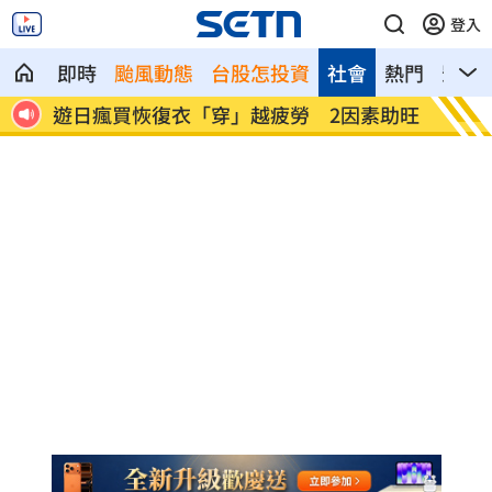
登入
即時
颱風動態
台股怎投資
社會
熱門
影音
疲勞 2因素助旺
煮菜遭婆婆罵！尫勸別計較 人妻嘆像
傭