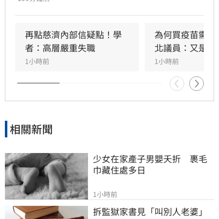
隨後綠營群起跟進，將慈濟受騙歸咎在野，強調
政府從未阻擋民間採購疫苗。然而另一派意見認
為，慈濟固然被當盤子詐騙，但和疫情爆發後疫
再點慈濟內部信疑點！學
為何買疫苗需要
苗確實不足，根本是兩碼事，批評綠營偷換概念
者：高層嚴重失職
北議員：又是中
洗記憶的手法太過粗糙。更有大批網友回顧郭台
1小時前
1小時前
銘2023年「大小姐說不要買」的貼文，認為內容
較符合當初疫苗採購受政治因素卡關或延遲的時
間線 。
相關新聞
少女在家產子男嬰夭折　裹毛
巾藏住處多日
1小時前
拆監獄家書見「叫別人老婆」