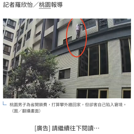
記者羅欣怡／
桃園
報導
桃園男子為省開鎖費，打算攀外牆回家，但卻害自己陷入窘境。
（圖／翻攝畫面）
[廣告] 請繼續往下閱讀…