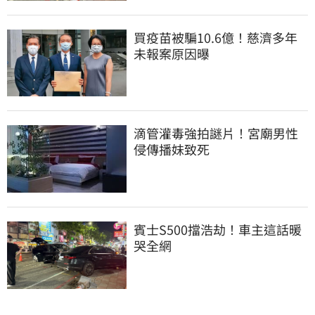
買疫苗被騙10.6億！慈濟多年
未報案原因曝
滴管灌毒強拍謎片！宮廟男性
侵傳播妹致死
賓士S500擋浩劫！車主這話暖
哭全網