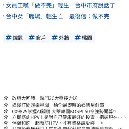
女員工嘆「做不完」輕生 台中市府說話了
台中女「職場」輕生亡 最後信：做不完
鑰匙
窗戶
外牆
桃園
改版大回饋 熱門3C大獎接力送
追蹤訂閱娛樂星聞 給你最即時的娛樂星鮮事
009829掌握AI關鍵 大華韓國KOSPI 50今強勢開募
PR
立即諮詢HPV！是對自己健康最好的投資，把握現在不
PR
嫌晚！
伴侶和妳一起預防HPV，才有資格說愛妳！
PR
父親節悲痛辭世！前彰化市代蔡裕昌罹肺腺癌病逝 享