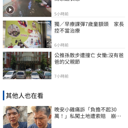
5小時前
獨／早療課彈7歲童額頭　家長
控不當治療
6小時前
公推孫散步遭撞亡 女慟:沒有爸
爸的父親節
7小時前
其他人也在看
晚安小雞痛訴「負擔不起30
萬！」私闖土地遭索賠 崩
潰：不接受漫天要價