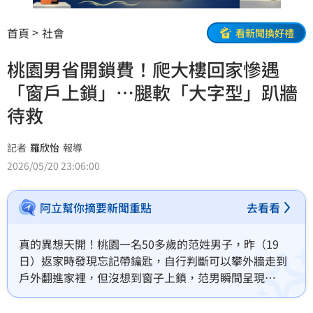
首頁
社會
看新聞換好禮
桃園男省開鎖費！爬大樓回家慘遇
「窗戶上鎖」…腿軟「大字型」趴牆
待救
記者
羅欣怡
報導
2026/05/20 23:06:00
阿立幫你摘要新聞重點
去看看
真的異想天開！桃園一名50多歲的范姓男子，昨（19
日）返家時發現忘記帶鑰匙，自行判斷可以攀外牆走到
戶外翻進家裡，但沒想到窗子上鎖，范男瞬間呈現
「大」字型趴在牆上進退不得，最終狼狽地靠消防隊員
將他救下。