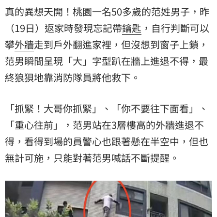
真的異想天開！桃園一名50多歲的范姓男子，昨
（19日）返家時發現忘記帶
鑰匙
，自行判斷可以
攀
外牆
走到戶外翻進家裡，但沒想到窗子上鎖，
范男瞬間呈現「大」字型趴在牆上進退不得，最
終狼狽地靠消防隊員將他救下。
「抓緊！大哥你抓緊」、「你不要往下面看」、
「重心往前」，范男站在3層樓高的外牆進退不
得，看得到場的員警心也跟著懸在半空中，但也
無計可施，只能對著范男喊話不斷提醒。