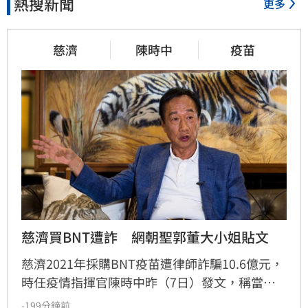
熱搜新聞
更多
慈濟
陳時中
疫苗
慈濟買BNT遭詐　網朝聖郭董大小姐貼文
慈濟2021年採購BNT疫苗遭律師詐騙10.6億元，
時任疫情指揮官陳時中昨（7日）發文，稱當年
早就苦口婆心要提防掮客，卻遭在野攻擊抹黑；
-199分鐘前