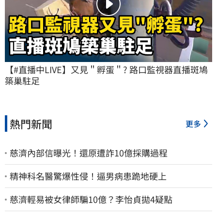
【#直播中LIVE】又見＂孵蛋＂? 路口監視器直播斑鳩
築巢駐足
熱門新聞
更多
慈濟內部信曝光！還原遭詐10億採購過程
精神科名醫驚爆性侵！逼男病患跪地硬上
慈濟輕易被女律師騙10億？李怡貞拋4疑點