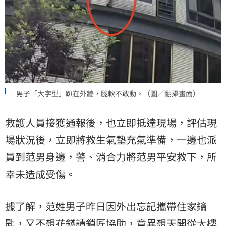
男子「大字型」趴在外牆，腿軟不敢動。（圖／翻攝畫面）
救護人員接獲通報後，也立即抵達現場，評估現
場狀況後，立即將救生氣墊充氣準備，一邊也派
員到范男身邊，警、消合力將范男平安救下，所
幸未造成受傷。
據了解，范姓男子昨日因外出忘記攜帶住家鑰
匙，又不想花錢請鎖匠協助，竟異想天開從大樓