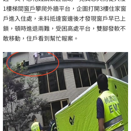
1樓梯間
窗戶
攀爬外牆平台，企圖打開3樓住家窗
戶進入住處，未料抵達窗邊後才發現窗戶早已上
鎖，頓時進退兩難，受困高處平台，雙腳發軟不
敢移動，住戶看到幫忙報案。