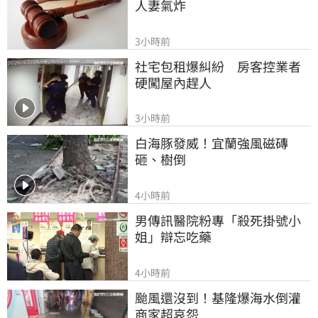
人妻氣炸
3小時前
社宅包租爆糾紛　房客控業者
硬闖屋內趕人
3小時前
白海豚發威！宜蘭強風磁磚
砸、樹倒
4小時前
男傳訊醫院粉專「殺死掛號小
姐」辯忘吃藥
4小時前
颱風還沒到！基隆爆海水倒灌 
商家超哀怨