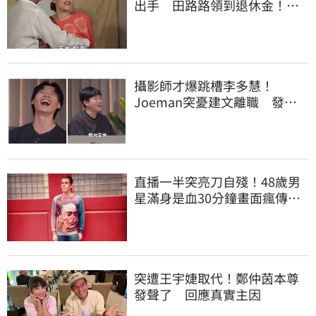
出手 田路路領到退休金！隱
忍6年吐內幕
攝影師才爆跳槽李多慧！
Joeman突憂建文離職 發聲
「其實我很清楚」
直播一半突亮刀自殘！48歲男
星滿身是血30分鐘畫面瘋傳
警急破門搶救
突遭王宇婕取代！鄭仲茵本尊
發聲了 回應真實主因