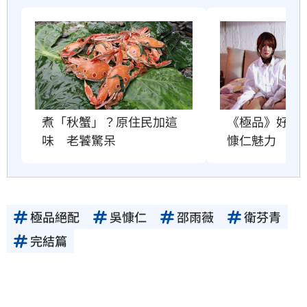
煮「秋蟹」？原住民加這
《極品》好評
味　老饕驚呆
慷仁魅力
極品絕配
吳慷仁
邵雨薇
衛芬青
完結篇