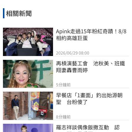
相關新聞
Apink走過15年粉紅奇蹟！8/8
相約高雄巨蛋
2026/06/29 08:00
再槓演藝工會　池秋美、班鐵
翔妻轟曹雨婷
5分鐘前
早餐店「1畫面」釣出始源朝
聖　台粉傻了
8分鐘前
羅志祥談偶像飯撒互動　認