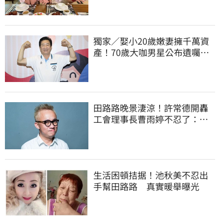
獨家／娶小20歲嫩妻擁千萬資
產！70歲大咖男星公布遺囑
分配內幕曝
田路路晚景淒涼！許常德開轟
工會理事長曹雨婷不忍了：別
只包紅包慰問
生活困頓拮据！池秋美不忍出
手幫田路路 真實暖舉曝光