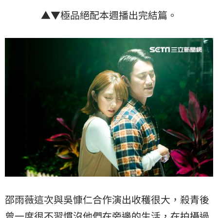
▲▼極品絕配本週播出完結篇。
邵雨薇這次與吳慷仁合作演出收穫很大，殺青後
曾一度很不習慣沒他們在旁邊的生活，在拍攝過