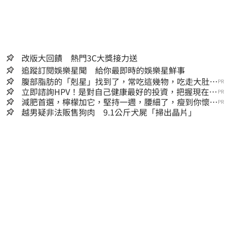
改版大回饋 熱門3C大獎接力送
追蹤訂閱娛樂星聞 給你最即時的娛樂星鮮事
腹部脂肪的「剋星」找到了，常吃這幾物，吃走大肚
PR
囊，瘦出小蠻腰
立即諮詢HPV！是對自己健康最好的投資，把握現在不
PR
嫌晚！
減肥首選，檸檬加它，堅持一週，腰細了，瘦到你懷疑
PR
人生
越男疑非法販售狗肉 9.1公斤犬屍「掃出晶片」