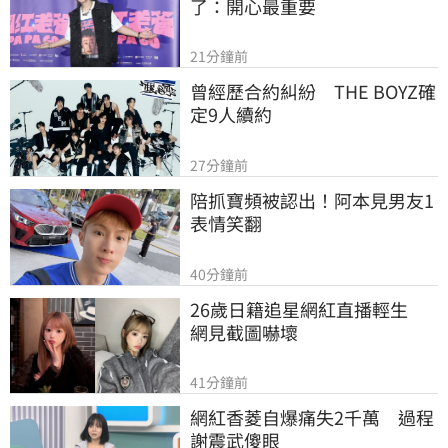
了：開心最重要
21分鐘前
曾經歷合約糾紛　THE BOYZ確
定9人續約
27分鐘前
陪抓寶頻被認出！阿本見男友1
表情笑翻
40分鐘前
26歲日籍追星網紅直播輕生　
網見截圖嚇壞
41分鐘前
網紅香菱自爆痛失2千萬　過程
謝震武傻眼