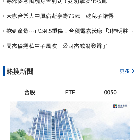
孫燕姿悲慟現身告別式！送別摯友化妝師
大咖音樂人中風病逝享壽76歲 乾兒子錯愕
挖到童骨…已2死5重傷！台積電嘉義廠「3神明駐駕
畫面曝光」
周杰倫捲私生子風波 公司杰威爾發聲了
熱搜新聞
更多
台股
ETF
0050