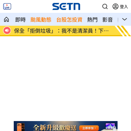
登入
即時
颱風動態
台股怎投資
熱門
影音
熱搜
高山
保全「拒倒垃圾」：我不是清潔員！下場
女律假
慘
男