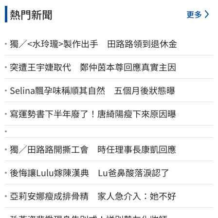
熱門新聞
更多
獨／<水玲瓏>製作出手 田路路領到退休金
突遭王宇婕取代 鄭仲茵本尊回應真實主因
Selina飄孕味稱順其自然 五個月後狀態曝
寫運勢書下半年廢了！唐綺陽瘦下來原因曝
獨／田路路開撕工會 時任理事長康凱回應
後悔讓Lulu嫁陳漢典 Lu爸鼻酸落淚認了
亞莉安娜瘦成排骨精 家人急介入：她不好