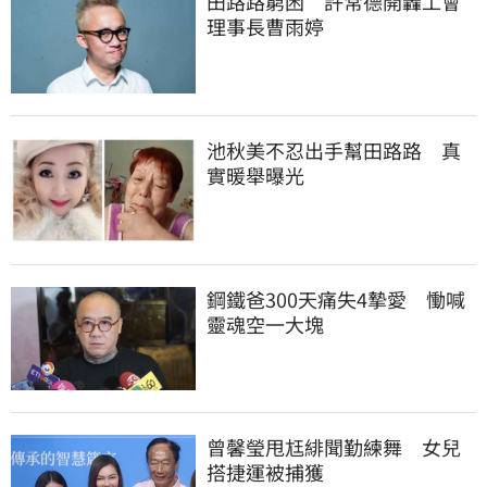
田路路窮困　許常德開轟工會
理事長曹雨婷
池秋美不忍出手幫田路路　真
實暖舉曝光
鋼鐵爸300天痛失4摯愛　慟喊
靈魂空一大塊
曾馨瑩甩尪緋聞勤練舞　女兒
搭捷運被捕獲