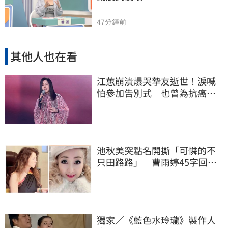
47分鐘前
其他人也在看
江蕙崩潰爆哭摯友逝世！淚喊
怕參加告別式 也曾為抗癌辛
苦不捨小薇勞累
池秋美突點名開撕「可憐的不
只田路路」 曹雨婷45字回應
了
獨家／《藍色水玲瓏》製作人