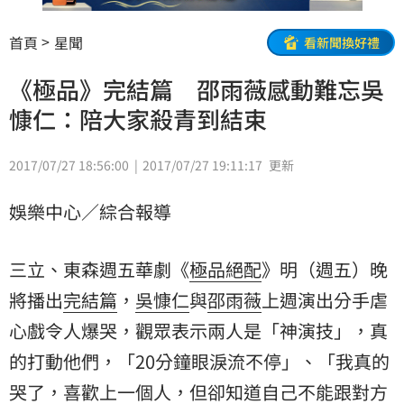
首頁
星聞
看新聞換好禮
《極品》完結篇 邵雨薇感動難忘吳
慷仁：陪大家殺青到結束
2017/07/27 18:56:00
2017/07/27 19:11:17
更新
娛樂中心／綜合報導
三立、東森週五華劇《
極品絕配
》明（週五）晚
將播出
完結篇
，
吳慷仁
與
邵雨薇
上週演出分手虐
心戲令人爆哭，觀眾表示兩人是「神演技」，真
的打動他們，「20分鐘眼淚流不停」、「我真的
哭了，喜歡上一個人，但卻知道自己不能跟對方