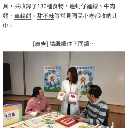
具，共收錄了130種食物，連
蚵仔麵線
、
牛肉
麵
、
車輪餅
、
甜不辣
等常見國民小吃都收納其
中。
[廣告] 請繼續往下閱讀…