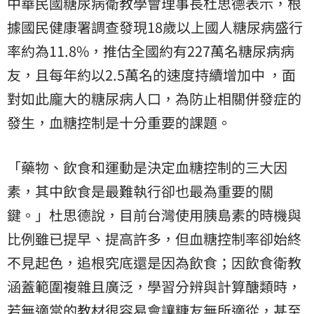
中華民國糖尿病衛教學會理事長杜思德表示，根
據國民健康署調查發現18歲以上國人糖尿病盛行
率約為11.8%，推估全國約有227萬名糖尿病病
友，且每年約以2.5萬名的速度持續增加中 ，面
對如此龐大的糖尿病人口，為防止相關併發症的
發生，血糖控制是十分重要的課題。
「藥物、飲食和運動是決定血糖控制的三大因
素，其中飲食是最難執行卻也最為重要的關
鍵。」杜思德說，目前台灣使用胰島素的時機與
比例雖已提早、提高許多，但血糖控制率卻始終
不見起色，追根究底還是因為飲食；因飲食衛教
涵蓋範圍複雜且廣泛，學習分辨與計算醣類時，
若無適當的教材很容易會讓糖友無所適從，甚至