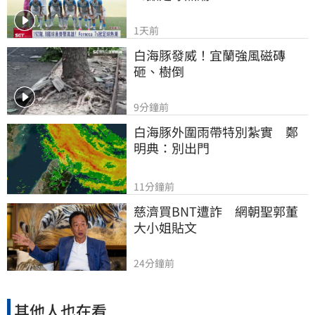
1天前
白海豚發威！宜蘭強風磁磚
砸、樹倒
9分鐘前
白海豚外圍雨帶特別紮實　鄭
明典：別出門
11分鐘前
慈濟買BNT遭詐　網朝聖郭董
大小姐貼文
24分鐘前
其他人也在看