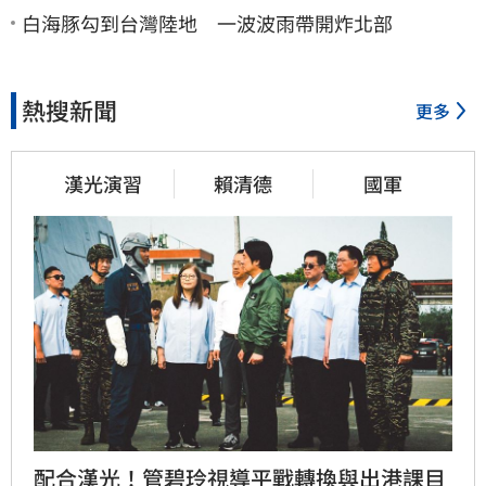
白海豚勾到台灣陸地 一波波雨帶開炸北部
熱搜新聞
更多
漢光演習
賴清德
國軍
配合漢光！管碧玲視導平戰轉換與出港課目