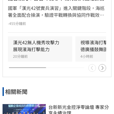
國軍「漢光42號實兵演習」進入關鍵階段，海巡
署全面配合操演，驗證平戰轉換與協同作戰效
能。海委會主委管碧玲親赴台北港與左營軍港視
-455分鐘前
導，肯定海巡艦艇在濱海打擊及反封鎖護航任務
中的整備狀況。
漢光42無人機秀攻擊力　
視導濱海打擊操
展現濱海打擊能力
德廣播鼓舞國軍
20分鐘前
4小時前
相關新聞
台新新光金控淨零論壇 專家分
享永續治理