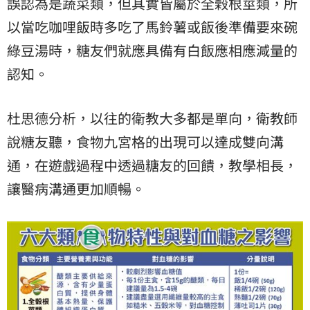
誤認為是蔬菜類，但其實皆屬於全榖根莖類，所
以當吃咖哩飯時多吃了馬鈴薯或飯後準備要來碗
綠豆湯時，糖友們就應具備有白飯應相應減量的
認知。
杜思德分析，以往的衛教大多都是單向，衛教師
說糖友聽，食物九宮格的出現可以達成雙向溝
通，在遊戲過程中透過糖友的回饋，教學相長，
讓醫病溝通更加順暢。