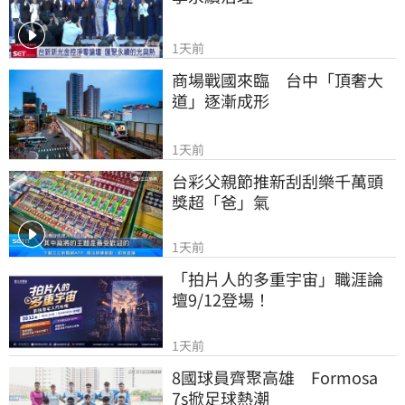
1天前
商場戰國來臨　台中「頂奢大
道」逐漸成形
1天前
台彩父親節推新刮刮樂千萬頭
獎超「爸」氣
1天前
「拍片人的多重宇宙」職涯論
壇9/12登場！
1天前
8國球員齊聚高雄　Formosa 
7s掀足球熱潮