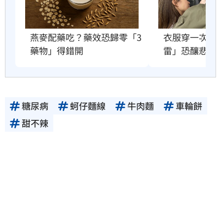
衣服穿一次就
燕麥配藥吃？藥效恐歸零「3
雷」恐釀悲劇
藥物」得錯開
糖尿病
蚵仔麵線
牛肉麵
車輪餅
甜不辣