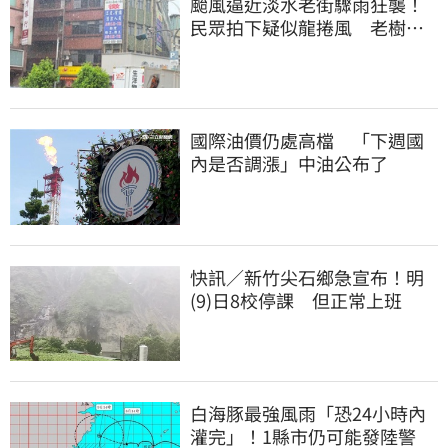
颱風逼近淡水老街驟雨狂襲！
民眾拍下疑似龍捲風 老樹遭
連根拔起
國際油價仍處高檔 「下週國
內是否調漲」中油公布了
快訊／新竹尖石鄉急宣布！明
(9)日8校停課 但正常上班
白海豚最強風雨「恐24小時內
灌完」！1縣市仍可能發陸警