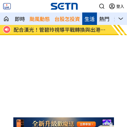
登入
即時
颱風動態
台股怎投資
生活
熱門
影音
港課
向姜厚任道歉 田路路：我要找的是楊光
男傳訊
友
藥