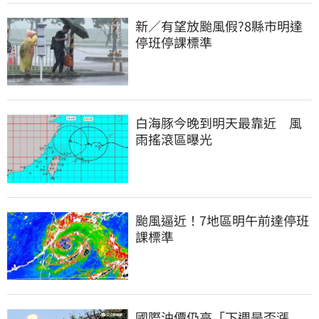
新／有望放颱風假?8縣市明達
停班停課標準
白海豚今晚到明天最靠近　風
雨搖滾區曝光
颱風逼近！7地區明午前達停班
課標準
國際油價仍高「下週是否漲