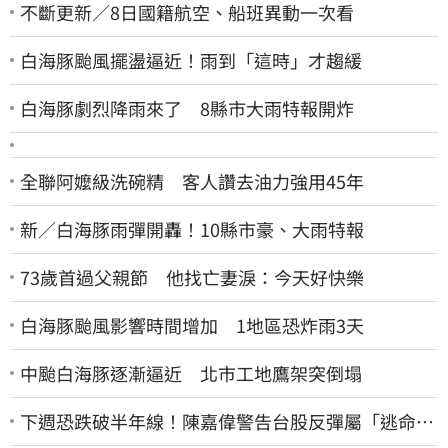
不斷更新／8日國籍航空、船班異動一次看
白海豚颱風擺盪逼近！雨到「這時」才趨緩
白海豚劇烈降雨來了 8縣市大雨特報開炸
全聯阿嬤級洗碗精 客人讚去油力強用45年
新／白海豚雨彈開轟！10縣市豪、大雨特報
73歲首過父親節 他找亡妻淚：今天好快樂
白海豚颱風影響時間增加 1地區恐炸雨3天
中颱白海豚逐漸逼近 北市工地鷹架突倒塌
下週恐跌破半年線！陳嘉偉警告台股反彈屬「逃命
波」：空頭大屠殺剛開始