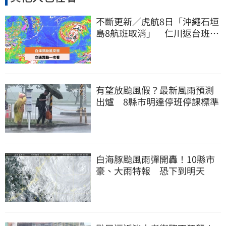
不斷更新／虎航8日「沖繩石垣
島8航班取消」 仁川返台班機
提前1天起飛
有望放颱風假？最新風雨預測
出爐 8縣市明達停班停課標準
白海豚颱風雨彈開轟！10縣市
豪、大雨特報 恐下到明天