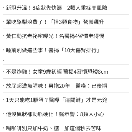
新冠升溫！8症狀先快篩 2類人重症高風險
單吃酪梨浪費了！「搭3類食物」營養飆升
黃仁勳抗老祕密曝光！名醫揭4習慣老得慢
睡前別做這些事！醫揭「10大傷腎排行」
不是炸雞！女童9歲初經 醫揭4習慣恐矮8cm
放屁超濃魚腥味！男拖20年 醫嘆：已後期
1天只能吃1顆蛋？醫曝「這關鍵」才是元兇
他沒異狀卻動脈硬化！醫示警：8類人小心
喝咖啡別只加牛奶、糖 加這個秒去苦味