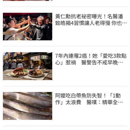
黃仁勳抗老祕密曝光！名醫潘
致皓揭4習慣讓人老得慢 你也可
以有年輕感
7年內連罹2癌！她「愛吃3款點
心」惹禍 醫警告不戒早晚有
肝癌
阿嬤吃白帶魚防失智！「1動
作」太浪費 醫嘆：精華全沒
了