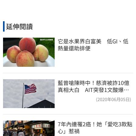
延伸閱讀
它是水果界白富美　低GI、低
熱量還助排便
藍曾嗆陳時中！慈濟被詐10億
真相大白 AIT突發1文酸爆…
他笑：真的很會
(2020年06月05日)
7年內連罹2癌！她「愛吃3款點
心」惹禍