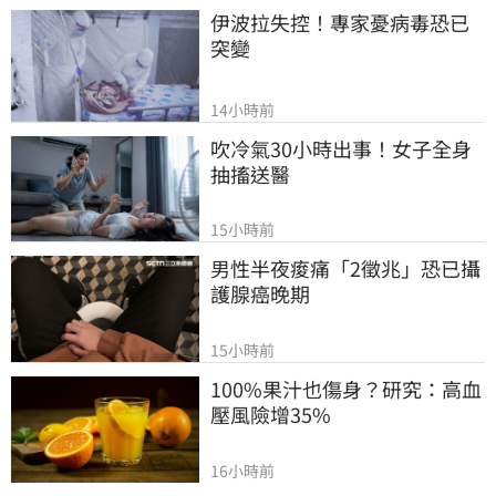
伊波拉失控！專家憂病毒恐已
突變
14小時前
吹冷氣30小時出事！女子全身
抽搐送醫
15小時前
男性半夜痠痛「2徵兆」恐已攝
護腺癌晚期
15小時前
100%果汁也傷身？研究：高血
壓風險增35%
16小時前