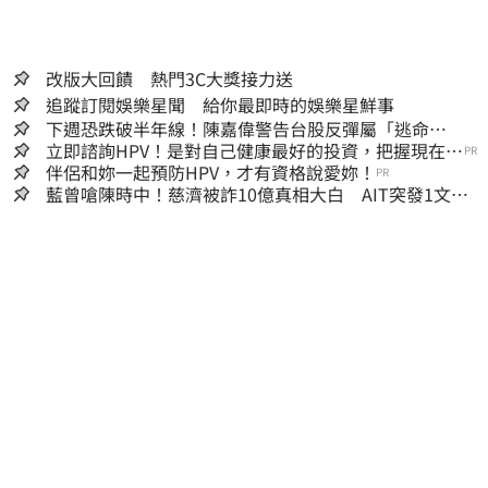
改版大回饋 熱門3C大獎接力送
追蹤訂閱娛樂星聞 給你最即時的娛樂星鮮事
下週恐跌破半年線！陳嘉偉警告台股反彈屬「逃命
波」：空頭大屠殺剛開始
立即諮詢HPV！是對自己健康最好的投資，把握現在不
PR
嫌晚！
伴侶和妳一起預防HPV，才有資格說愛妳！
PR
藍曾嗆陳時中！慈濟被詐10億真相大白 AIT突發1文酸
爆…他笑：真的很會