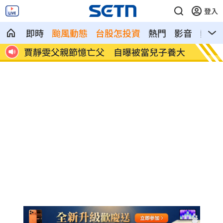
登入
即時
颱風動態
台股怎投資
熱門
影音
熱搜
擊能
賈靜雯父親節憶亡父 自曝被當兒子養大
新／白