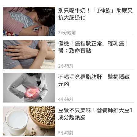
別只喝牛奶！「1神飲」助眠又
抗大腦退化
34分鐘前
健檢「癌指數正常」罹乳癌！
醫：致命盲點
2小時前
不喝酒竟罹脂肪肝　醫揭隱藏
元凶
4小時前
豆漿不只美味！營養師推大豆1
成分超護腦
5小時前