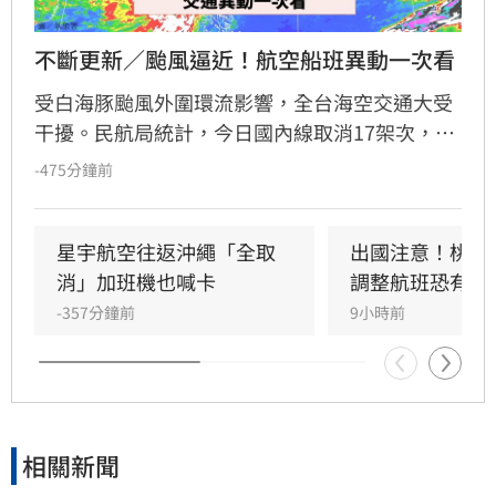
不斷更新／颱風逼近！航空船班異動一次看
受白海豚颱風外圍環流影響，全台海空交通大受
干擾。民航局統計，今日國內線取消17架次，國
際暨兩岸航線取消61架次、延誤3架次。星宇航
-475分鐘前
空宣布8月8日沖繩往返航班全數取消，並將於9
日、10日加開班機疏運。海運方面，航港局指出
共9條航線、39航次停航，涵蓋馬祖、綠島、蘭
星宇航空往返沖繩「全取
出國注意！桃機
嶼及小琉球等熱門航線。建議旅客出發前務必至
消」加班機也喊卡
調整航班恐有延
航空公司官網或航港局查詢最新航班與船班動
-357分鐘前
9小時前
態，以免行程受阻。
相關新聞