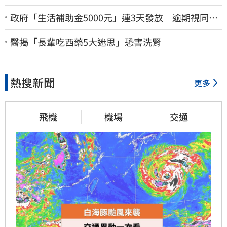
政府「生活補助金5000元」連3天發放 逾期視同放
棄
醫揭「長輩吃西藥5大迷思」恐害洗腎
熱搜新聞
更多
飛機
機場
交通