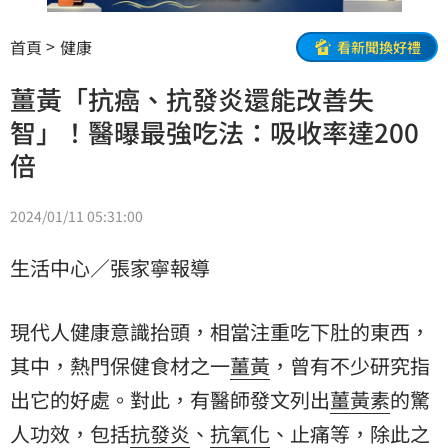
首頁
健康
看新聞換好禮
薑黃「抗癌、抗發炎還能改善失
智」！醫曝最強吃法：吸收率達200
倍
2024/01/11 05:31:00
生活中心／張家寧報導
現代人健康意識抬頭，相當注重吃下肚的東西，
其中，熱門保健食材之一
薑黃
，曾有不少研究指
出它的好處。對此，有醫師發文列出
薑黃素
的驚
人功效，包括
抗發炎
、
抗氧化
、止痛等，除此之