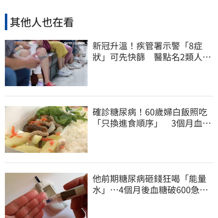
其他人也在看
新冠升溫！疾管署示警「8症
狀」可先快篩 醫點名2類人重
症高風險
確診糖尿病！60歲婦白飯照吃
「只換進食順序」 3個月血糖
奇蹟下降
他前期糖尿病砸錢狂喝「能量
水」⋯4個月後血糖破600急
診！緊急洗腎搶命