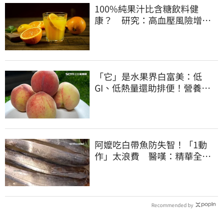
100%純果汁比含糖飲料健
康？ 研究：高血壓風險增
35%
「它」是水果界白富美：低
GI、低熱量還助排便！營養師
曝黃金攝取量
阿嬤吃白帶魚防失智！「1動
作」太浪費 醫嘆：精華全沒
了
Recommended by