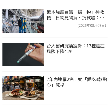
熊本強震台灣「捐一物」神救
援 日網見物資、捐款喊：給
台灣統治算了
(2026年08月07日)
台大醫研究瘦瘦針：13種癌症
風險下降41%
7年內連罹2癌！她「愛吃3款點
心」惹禍