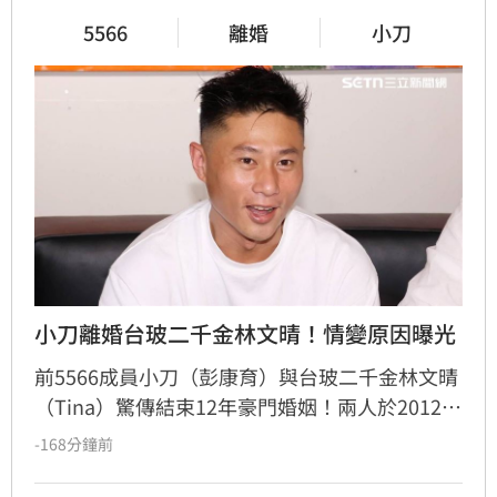
5566
離婚
小刀
小刀離婚台玻二千金林文晴！情變原因曝光
前5566成員小刀（彭康育）與台玻二千金林文晴
（Tina）驚傳結束12年豪門婚姻！兩人於2012年
舉辦耗資逾500萬的世紀婚宴，曾是演藝圈與豪
-168分鐘前
門聯姻的佳話，如今卻傳出已低調離婚，兩名子
女目前由林文晴照料。據知情人士透露，兩人因