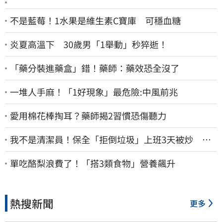
不是藍莓！1水果是維生素C寶庫 可穩血糖
炎夏高溫下 30歲男「1舉動」秒猝逝！
「藥分裝進藥盒」錯！藥師：藥效恐全沒了
一堆人手麻！「1好現象」最危險:中風前兆
愛用棉花棒掏耳？藥師揭2習慣恐傷聽力
我不是清潔員！保全「拒倒垃圾」上班3天被炒 找
法院討公道結果出爐
單吃酪梨浪費了！「搭3類食物」營養飆升
熱搜新聞
更多