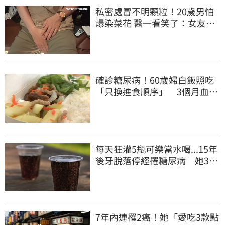
私密處冒不明顆粒！20歲男怕
爆染菜花 醫一看笑了：女友常
誤會
確診糖尿病！60歲婦白飯照吃
「只換進食順序」 3個月血糖
奇蹟下降
每天狂灌5瓶可樂當水喝...15年
後牙脫落停經罹糖尿病 她35
歲衰老如60歲
7年內連罹2癌！她「愛吃3款點