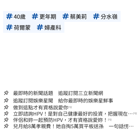
40歲
更年期
蔡美莉
分水嶺
荷爾蒙
婦產科
最即時的新聞話題 追蹤訂閱三立新聞網
追蹤訂閱娛樂星聞 給你最即時的娛樂星鮮事
做到這點才有資格說愛你
PR
立即諮詢HPV！是對自己健康最好的投資，把握現在不
PR
嫌晚！
伴侶和妳一起預防HPV，才有資格說愛妳！
PR
兒月給8萬孝親費！她自掏5萬買平板送孫 一句話愣原
地「傷心不已」