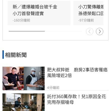
長年相處失去交集，且小刀長期「無特別作為」
新／遭爆離婚台玻千金　
小刀驚傳離婚台
導致感情破裂。小刀昔日以5566成員身分紅遍亞
小刀首發聲證實
孫德榮鬆口回應
洲，後轉型幕後經營影視與文創事業，對於婚變
-160分鐘前
-97分鐘前
傳聞，雙方至今皆未公開回應與說明，昔日宛如
童
相關新聞
肥大叔猝逝　廚房2事恐害罹癌
風險增近2倍
4分鐘前
託付360萬存款！兒1原因全花
完甩存摺嗆母