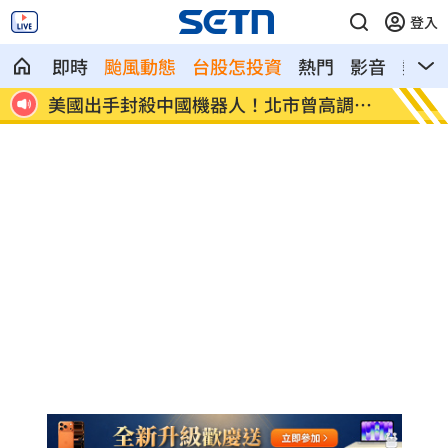
登入
即時
颱風動態
台股怎投資
熱門
影音
熱搜
報
美國出手封殺中國機器人！北市曾高調引
初來富
進
過