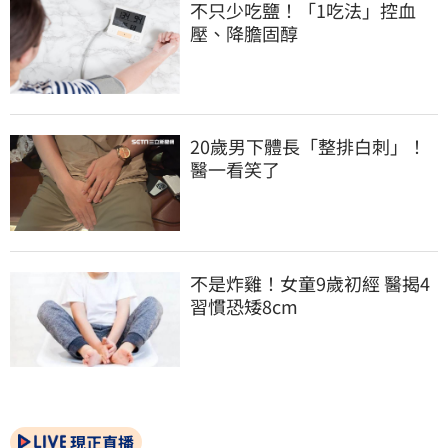
不只少吃鹽！「1吃法」控血
壓、降膽固醇
20歲男下體長「整排白刺」！
醫一看笑了
不是炸雞！女童9歲初經 醫揭4
習慣恐矮8cm
現正直播