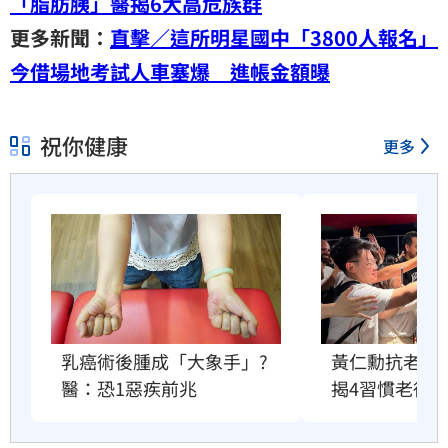
「脂肪胰」醫揭6大高危族群
更多新聞：
直擊／這所明星國中「3800人報名」
今借場地考試人車塞爆 進帳金額曝
祝你健康
更多
乳癌術後腫成「大象手」?
黃仁勳抗老祕
醫：恐1惡疾前兆
揭4習慣老得