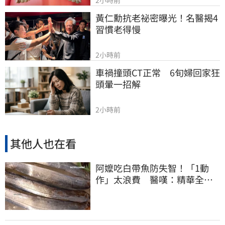
2小時前
黃仁勳抗老祕密曝光！名醫揭4
習慣老得慢
2小時前
車禍撞頭CT正常　6旬婦回家狂
頭暈一招解
2小時前
其他人也在看
阿嬤吃白帶魚防失智！「1動
作」太浪費 醫嘆：精華全沒
了