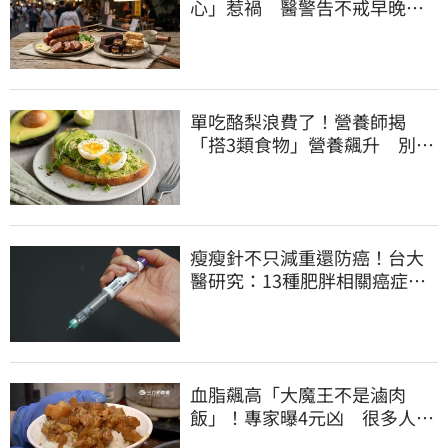
心」惹禍 醫警告不戒早晚有
肝癌
單吃酪梨浪費了！營養師揭
「搭3類食物」營養飆升 別再
加蜂蜜
瘦瘦針不只減重還防癌！台大
醫研究：13種肥胖相關癌症風
險下降41%
血脂飆高「大魔王不是滷肉
飯」！專家曝4元凶 很多人天
天吃