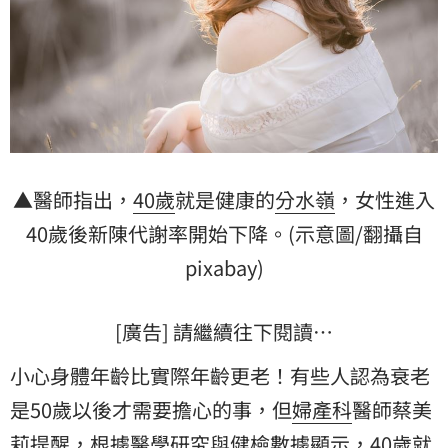
▲醫師指出，
40歲
就是健康的
分水嶺
，女性進入
40歲後新陳代謝率開始下降。(示意圖/翻攝自
pixabay)
[廣告] 請繼續往下閱讀…
小心身體年齡比實際年齡更老！有些人認為衰老
是50歲以後才需要擔心的事，但
婦產科
醫師
蔡美
莉
提醒，根據醫學研究與健檢數據顯示，40歲就