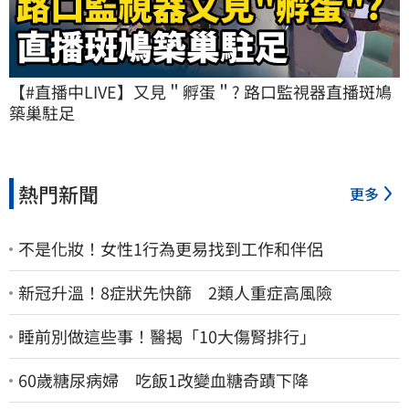
【#直播中LIVE】又見＂孵蛋＂? 路口監視器直播斑鳩
築巢駐足
熱門新聞
更多
不是化妝！女性1行為更易找到工作和伴侶
新冠升溫！8症狀先快篩 2類人重症高風險
睡前別做這些事！醫揭「10大傷腎排行」
60歲糖尿病婦 吃飯1改變血糖奇蹟下降