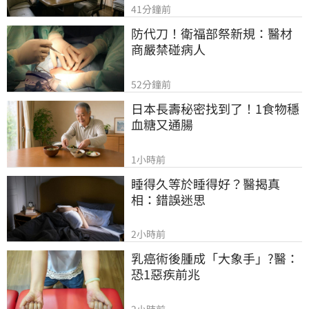
41分鐘前
防代刀！衛福部祭新規：醫材
商嚴禁碰病人
52分鐘前
日本長壽秘密找到了！1食物穩
血糖又通腸
1小時前
睡得久等於睡得好？醫揭真
相：錯誤迷思
2小時前
乳癌術後腫成「大象手」?醫：
恐1惡疾前兆