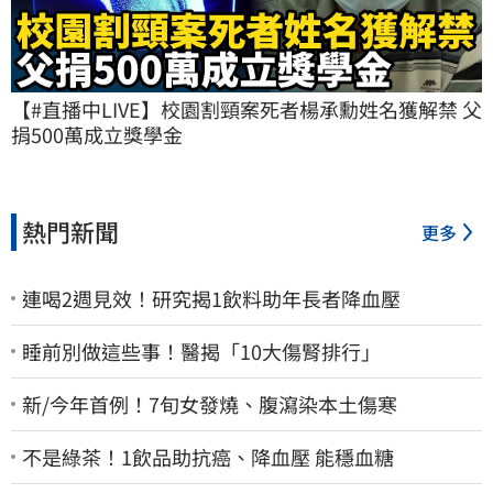
【#直播中LIVE】校園割頸案死者楊承勳姓名獲解禁 父
捐500萬成立獎學金
熱門新聞
更多
連喝2週見效！研究揭1飲料助年長者降血壓
睡前別做這些事！醫揭「10大傷腎排行」
新/今年首例！7旬女發燒、腹瀉染本土傷寒
不是綠茶！1飲品助抗癌、降血壓 能穩血糖