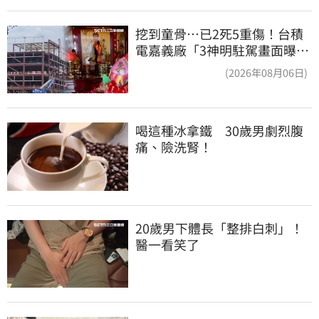
挖到童骨…已2死5重傷！台積
電嘉義廠「3神明駐駕畫面曝
光」
(2026年08月06日)
喝這種冰拿鐵　30歲男劇烈腹
痛、險洗腎！
20歲男下體長「整排白刺」！
醫一看笑了