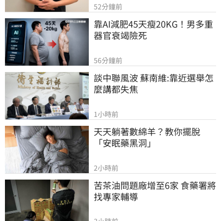
52分鐘前
靠AI減肥45天瘦20KG！男多重
器官衰竭險死
56分鐘前
談中聯風波 蘇南維:靠近選舉怎
麼講都失焦
1小時前
天天躺著數綿羊？教你擺脫
「安眠藥黑洞」
2小時前
苦茶油問題廠增至6家 食藥署將
找專家輔導