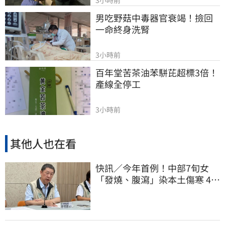
3小時前
男吃野菇中毒器官衰竭！撿回
一命終身洗腎
3小時前
百年堂苦茶油苯駢芘超標3倍！
產線全停工
3小時前
其他人也在看
快訊／今年首例！中部7旬女
「發燒、腹瀉」染本土傷寒 42
接觸者健康監測