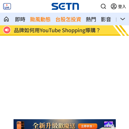
登入
即時
颱風動態
台股怎投資
熱門
影音
熱搜
？
上海抽驗嫁接睫毛膠水 逾8成含致癌敏物
鴻海最
兆