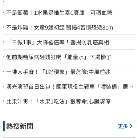
不是藍莓！1水果是維生素C寶庫 可穩血糖
不是炸雞！女童9歲初經 醫揭4習慣恐矮8cm
「日做1事」大降罹癌率！醫揭防乳癌真相
他前期糖尿病砸錢狂喝「能量水」下場慘了
一堆人手麻！「1好現象」最危險:中風前兆
漢光演習首日出包！國軍現役主戰車「噴裝備」居民
撿到零件…軍方說話了
比果汁毒！「水果1吃法」狠奪命:心臟驟停
熱搜新聞
更多