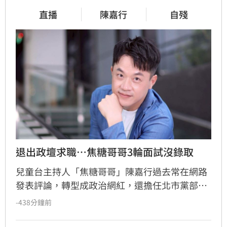
直播
陳嘉行
自殘
退出政壇求職…焦糖哥哥3輪面試沒錄取
兒童台主持人「焦糖哥哥」陳嘉行過去常在網路
發表評論，轉型成政治網紅，還擔任北市黨部執
行長，並於今天5月卸下政治職務。他今（5）日
-438分鐘前
分享近期的經歷，「3個星期，3輪面試，昨天終
於告一段落。」