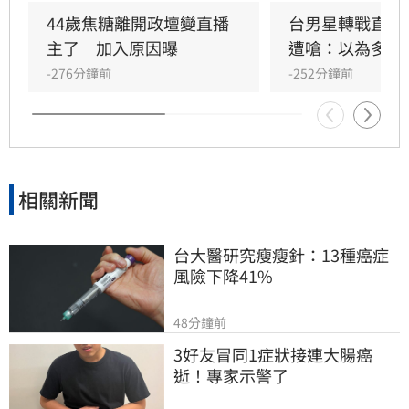
44歲焦糖離開政壇變直播
台男星轉戰直播
主了　加入原因曝
遭嗆：以為多紅
-276分鐘前
-252分鐘前
相關新聞
台大醫研究瘦瘦針：13種癌症
風險下降41%
48分鐘前
3好友冒同1症狀接連大腸癌
逝！專家示警了