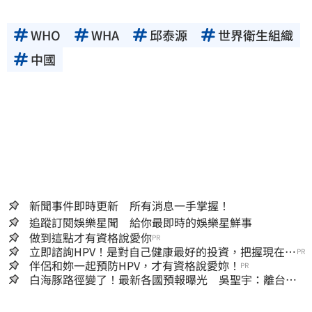
WHO
WHA
邱泰源
世界衛生組織
中國
新聞事件即時更新 所有消息一手掌握！
追蹤訂閱娛樂星聞 給你最即時的娛樂星鮮事
做到這點才有資格說愛你
PR
立即諮詢HPV！是對自己健康最好的投資，把握現在不
PR
嫌晚！
伴侶和妳一起預防HPV，才有資格說愛妳！
PR
白海豚路徑變了！最新各國預報曝光 吳聖宇：離台灣
又更近一點