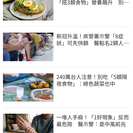
「搭3類食物」營養飆升 別再
加蜂蜜
新冠升溫！疾管署示警「8症
狀」可先快篩 醫點名2類人重
症高風險
240萬台人注意！別吃「5類隔
夜食物」：綠色蔬菜也中
一堆人手麻！「1好現象」反而
最危險 醫示警：是中風前兆