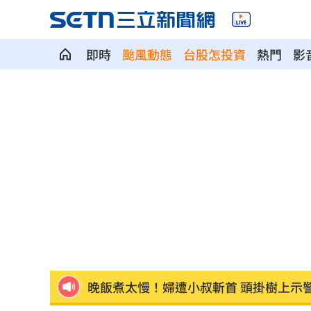
即時
颱風動態
台股怎投資
熱門
影
宜蘭強風「店家玻璃門被吹爆」員工嚇
慈濟買BNT遭詐 網朝聖郭董大小姐貼
配合漢光！管碧玲視導平戰轉換與出港
向姜厚任道歉 田路路：我要找的是楊
男傳訊醫院粉專「殺死掛號小姐」辯忘
晚飯煮太慢！婦遭小叔斬首 頭掛樹上示