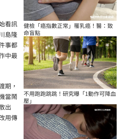
始看訊
健檢「癌指數正常」罹乳癌！醫：致
命盲點
川島隆
件事都
作中最
渡期，
不用跑跑跳跳！研究曝「1動作可降血
機當鬧
壓」
散出
改用傳