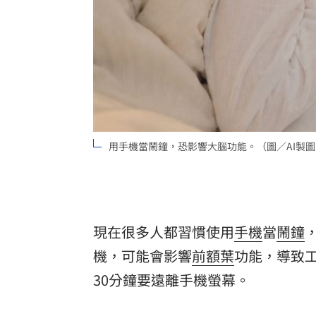
8國球員齊聚高雄 Formosa 7s掀足球
理想混蛋號召粉絲跨海追星吃美食！
18:
用手機當鬧鐘，恐影響大腦功能。（圖／AI製圖
現在很多人都習慣使用
手機
當
鬧鐘
機，可能會影響
前額葉
功能，導致
30分鐘要遠離手機螢幕。