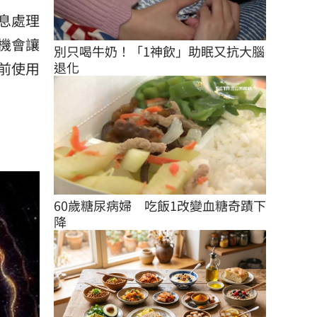
息處理
機會讓
別只喝牛奶！「1神飲」助眠又抗大腦
退化
前使用
60歲糖尿病婦　吃飯1改變血糖奇蹟下
降