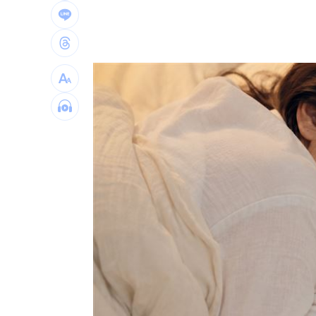
狂冒百顆紅疹非毛囊炎！醫診斷出罕見
颱風還沒到！基隆爆海水倒灌 商家超哀
颱風假宣布了 明「新竹縣8校」停課不停
太陽下抽菸突倒地！醫：猝死風險高3倍
台灣彩券開獎直播中
20:31
LIVE三立+24小時直播
15:27
三立iNEWS新聞台線上直播
18:00
台彩父親節推新刮刮樂千萬頭獎超「爸
商場戰國來臨 台中「頂奢大道」逐漸
「拍片人的多重宇宙」職涯論壇9/12登