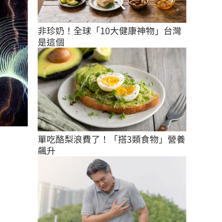
非珍奶！全球「10大健康神物」台灣
是這個
單吃酪梨浪費了！「搭3類食物」營養
飆升