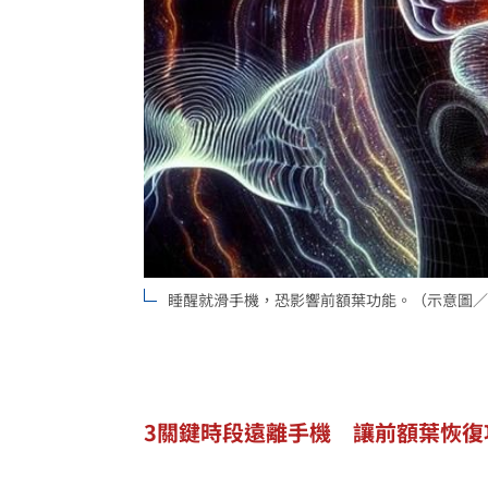
睡醒就滑手機，恐影響前額葉功能。（示意圖／PI
3關鍵時段遠離手機 讓前額葉恢復