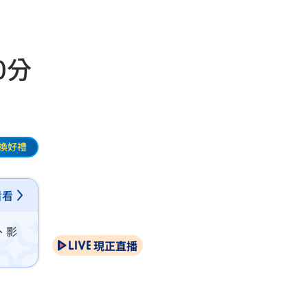
0分
換好禮
看看
、影
現正直播