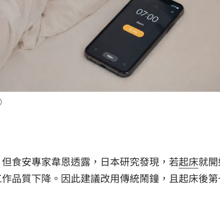
熱潮
10:00
15
）
，但食安專家韋恩透露，日本研究發現，若
起床
就開
工作品質下降。因此建議改用傳統鬧鐘，且起床後第