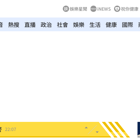
娛樂星聞
iNEWS
祝你健康
音
熱搜
直播
政治
社會
娛樂
生活
健康
國際
抱頭
22:16
文
22:16
課目
22:15
光友
22:13
吃藥
22:11
警
22:07