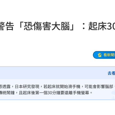
架
22:02
呼吸
22:02
警告「恐傷害大腦」：起床3
掛樹
21:59
無期
21:55
腎
21:49
看新聞
區」
21:42
去
口
21:35
0歲
21:21
恩透露，日本研究發現，若起床就開始滑手機，可能會影響腦部
傳統鬧鐘，且起床後第一個30分鐘要遠離手機螢幕。
班
21:20
力大
21:12