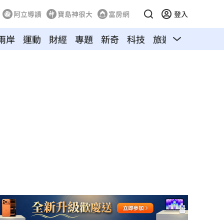
阿立導讀
寶島神很大
富房網
登入
兩岸
運動
財經
專題
新奇
科技
旅遊
汽車
寵物