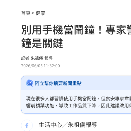
消失10年回歸！好市多經典美食重新上
首頁
健康
腦瘤手術醫誤切正常組織 女無法自主
別用手機當鬧鐘！專家
人妻被嫌上菜慢 遭毒癮小叔斧砍死頭
鐘是關鍵
男大生遭脫光圍毆亡 主嫌輕度智障判
以為益生菌護腎 他餐餐泡菜2週後險洗
記者
朱祖儀
報導
2026/06/05 11:32:00
白海豚暴風圈縮小！氣象署揭「降雨熱
阿立幫你摘要新聞重點
拋開阿湯哥光環 20歲舒莉初登台網改
新／永和豆漿創始人在台北離世 享壽7
現在很多人都習慣使用手機當鬧鐘，但食安專家韋
響前額葉功能，導致工作品質下降。因此建議改用
新／新竹宣布！五峰尖石8校明停課但上
生活中心／朱祖儀報導
HIGHLIGHT掀回憶殺 擔心後輩太帥壓