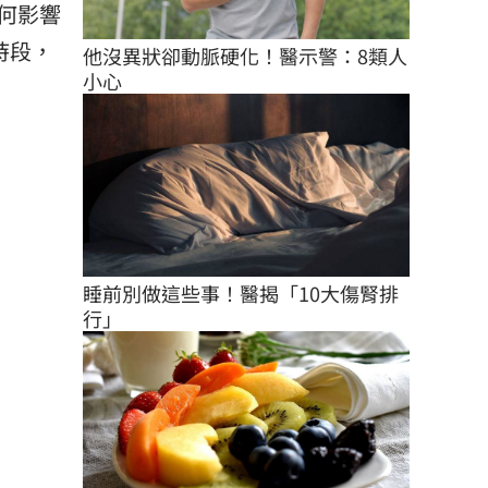
何影響
時段，
他沒異狀卻動脈硬化！醫示警：8類人
小心
睡前別做這些事！醫揭「10大傷腎排
行」