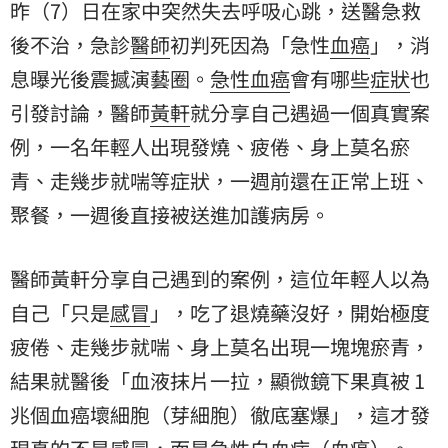
昨（7）日在家中突然失去呼吸心跳，送醫急救
後不治，急診
醫師
初判死因為「急性
血癌
」，消
息曝光後震撼演藝圈。
急性血癌
會有哪些
症狀
也
引發討論，醫師
黃軒
就分享自己遇過一個真實案
例，一名年輕人出現發燒、疲倦、身上莫名瘀
青、走幾步就喘等症狀，一週前還在正常上班、
聚餐，一週後直接被送進加護病房。
醫師黃軒分享自己遇到的案例，這位年輕人以為
自己「只是
感冒
」，吃了退燒藥沒好，開始極度
疲倦、走幾步就喘、身上莫名出現一塊塊瘀青，
結果就醫後「血液抹片一拉，顯微鏡下果真被 1
兆個血癌壞細胞（芽細胞）徹底塞爆」，這才發