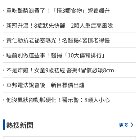
單吃酪梨浪費了！「搭3類食物」營養飆升
新冠升溫！8症狀先快篩 2類人重症高風險
黃仁勳抗老祕密曝光！名醫揭4習慣老得慢
睡前別做這些事！醫揭「10大傷腎排行」
不是炸雞！女童9歲初經 醫揭4習慣恐矮8cm
華邦電法說會後 新目標價出爐
他沒異狀卻動脈硬化！醫示警：8類人小心
熱搜新聞
更多