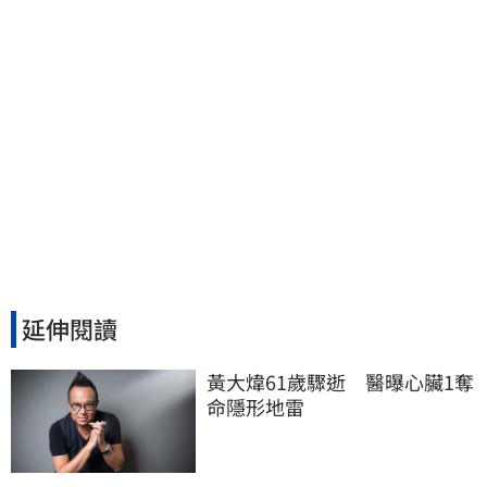
延伸閱讀
黃大煒61歲驟逝　醫曝心臟1奪
命隱形地雷