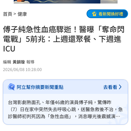
首頁
健康
看新聞換好禮
傅子純急性血癌驟逝！醫曝「奪命閃
電戰」5前兆：上週還聚餐、下週進
ICU
編輯
黃韻璇
報導
2026/06/08 10:28:00
阿立幫你摘要新聞重點
去看看
台灣影劇熟面孔、年僅46歲的演員傅子純，驚傳昨
（7）日在家中突然失去呼吸心跳，送醫急救後不治，急
診醫師初判死因為「急性血癌」，消息曝光後震撼演藝
圈。急性血癌會有哪些症狀也引發討論，醫師黃軒就分
享自己遇過一個真實案例，一名年輕人出現發燒、疲