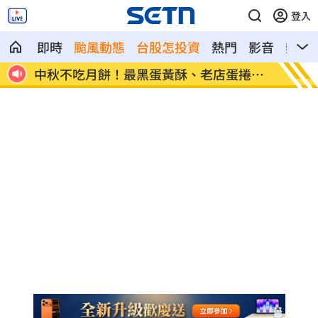
登入
即時
颱風動態
台股怎投資
熱門
影音
熱搜
星認
中秋不吃月餅！最黑蛋黃酥、老店蛋捲開
演活腦
搶
媽