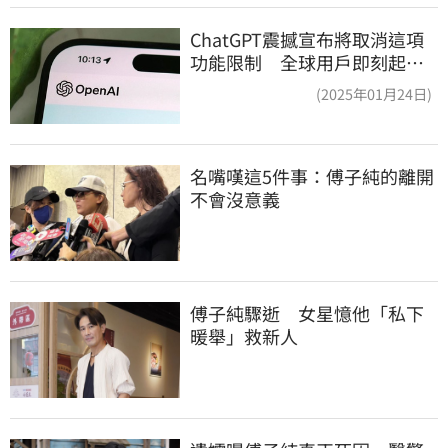
ChatGPT震撼宣布將取消這項
功能限制 全球用戶即刻起
「免費」用到飽
(2025年01月24日)
名嘴嘆這5件事：傅子純的離開
不會沒意義
傅子純驟逝　女星憶他「私下
暖舉」救新人