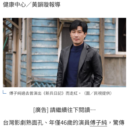
健康中心／黃韻璇報導
倦、身上莫名瘀青、走幾步就喘等症狀，一週前還在正
常上班、聚餐，一週後直接被送進加護病房。
傅子純過去曾演出《新兵日記》而走紅。（圖／民視提供）
[廣告] 請繼續往下閱讀…
台灣影劇熟面孔、年僅46歲的演員
傅子純
，驚傳