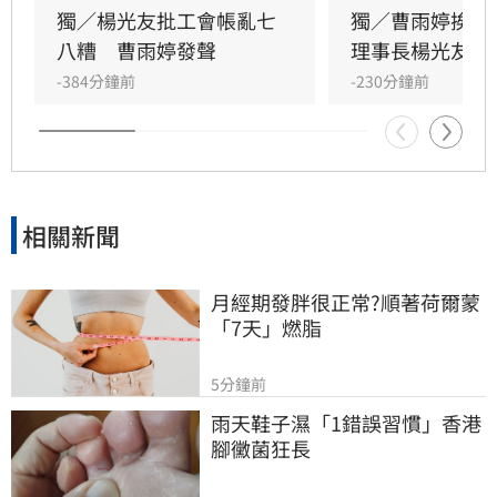
會無關，更直言演藝圈工會林立現象混亂，強調
獨／楊光友批工會帳亂七
獨／曹雨婷挨轟
自己成立的台灣演藝人員協會運作順利，不願捲
八糟　曹雨婷發聲
理事長楊光友開
入紛爭。這場關於藝人工會權益與財務管理的爭
-384分鐘前
-230分鐘前
議，隨著各界大咖發聲，讓演藝圈內部矛盾浮上
檯面，也凸顯了資深藝人照護制度的結構性問
題，引發社會廣泛關注與討論。
相關新聞
月經期發胖很正常?順著荷爾蒙
「7天」燃脂
5分鐘前
雨天鞋子濕「1錯誤習慣」香港
腳黴菌狂長