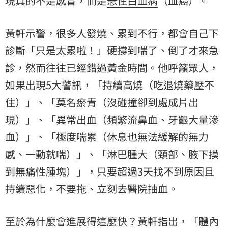
現真的不是感冒，而是
急性白血病
（血癌）。
黃軒示警，很多人發燒、累到不行，都會自己下
診斷「只是太累啦！」硬撐到喘了、倒了才來急
診，然而往往已經錯過黃金時間。他呼籲眾人，
如果出現5大警訊，「持續高燒（吃退燒藥壓不
住）」、「莫名瘀青（沒碰撞卻到處成片出
現）」、「異常出血（頻繁流鼻血、牙齦大量滲
血）」、「極度喘累（休息也無法緩解的無力
感、一動就喘）」、「淋巴腫大（頸部、腋下摸
到無痛性腫塊）」，只要超過3天找不到原因且
持續惡化，不要拖、立刻去醫院抽血。
至於為什麼會進展得這麼快？黃軒指出，「體內