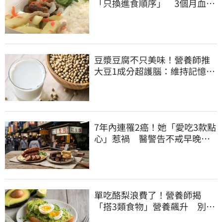
「只換進食順序」 3個月血糖
奇蹟下降
豆漿豆腐不只美味！營養師推
大豆1成分超護腦：維持記憶、
調節壓力
7年內連罹2癌！她「愛吃3款點
心」惹禍 醫警告不戒早晚有
肝癌
單吃酪梨浪費了！營養師揭
「搭3類食物」營養飆升 別再
加蜂蜜