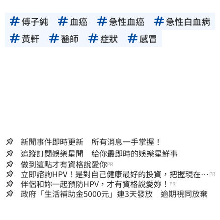
傅子純
血癌
急性血癌
急性白血病
黃軒
醫師
症狀
感冒
新聞事件即時更新 所有消息一手掌握！
追蹤訂閱娛樂星聞 給你最即時的娛樂星鮮事
做到這點才有資格說愛你
PR
立即諮詢HPV！是對自己健康最好的投資，把握現在不
PR
嫌晚！
伴侶和妳一起預防HPV，才有資格說愛妳！
PR
政府「生活補助金5000元」連3天發放 逾期視同放棄