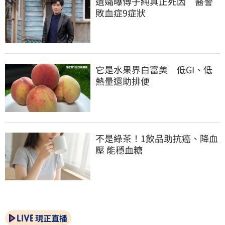
遺孀曝傅子純真正死因　醫警
敗血症9症狀
它是水果界白富美　低GI、低
熱量還助排便
不是綠茶！1飲品助抗癌、降血
壓 能穩血糖
現正直播