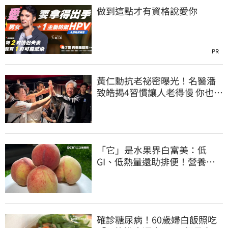
做到這點才有資格說愛你
PR
黃仁勳抗老祕密曝光！名醫潘
致皓揭4習慣讓人老得慢 你也可
以有年輕感
「它」是水果界白富美：低
GI、低熱量還助排便！營養師
曝黃金攝取量
確診糖尿病！60歲婦白飯照吃