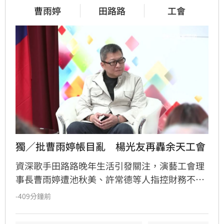
曹雨婷
田路路
工會
獨／批曹雨婷帳目亂　楊光友再轟余天工會
資深歌手田路路晚年生活引發關注，演藝工會理
事長曹雨婷遭池秋美、許常德等人指控財務不透
明及未照顧資深藝人，引發演藝圈軒然大波。針
-409分鐘前
對李亞萍提及余天過去經營工會的貢獻，前理事
長楊光友出面駁斥，澄清余天所屬工會與演藝工