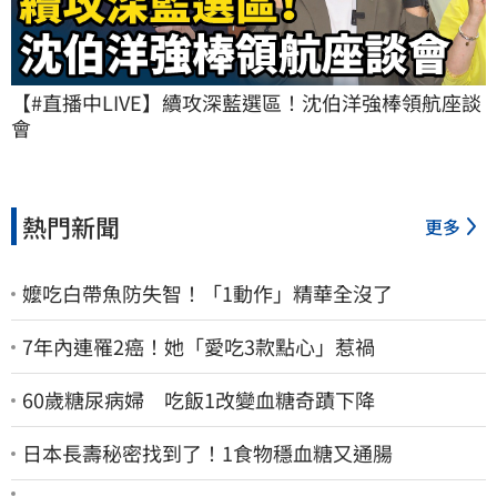
【#直播中LIVE】續攻深藍選區！沈伯洋強棒領航座談
會
熱門新聞
更多
嬤吃白帶魚防失智！「1動作」精華全沒了
7年內連罹2癌！她「愛吃3款點心」惹禍
60歲糖尿病婦 吃飯1改變血糖奇蹟下降
日本長壽秘密找到了！1食物穩血糖又通腸