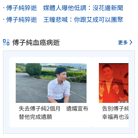
傅子純猝逝 媒體人曝他低調：沒花邊新聞
傅子純猝逝 王瞳悲喊：你跟艾成可以團聚
傅子純血癌病逝
更多
失去傅子純2個月　遺孀宣布
告別傅子純　
替他完成遺願
幸福再也沒有