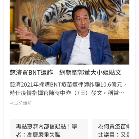
慈濟買BNT遭詐　網朝聖郭董大小姐貼文
慈濟2021年採購BNT疫苗遭律師詐騙10.6億元，
時任疫情指揮官陳時中昨（7日）發文，稱當年
早就苦口婆心要提防掮客，卻遭在野攻擊抹黑；
-413分鐘前
隨後綠營群起跟進，將慈濟受騙歸咎在野，強調
政府從未阻擋民間採購疫苗。然而另一派意見認
為，慈濟固然被當盤子詐騙，但和疫情爆發後疫
再點慈濟內部信疑點！學
為何買疫苗需要
苗確實不足，根本是兩碼事，批評綠營偷換概念
者：高層嚴重失職
北議員：又是中