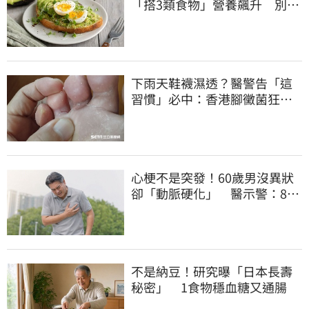
「搭3類食物」營養飆升 別再
加蜂蜜
下雨天鞋襪濕透？醫警告「這
習慣」必中：香港腳黴菌狂孳
生、1物隨身帶
心梗不是突發！60歲男沒異狀
卻「動脈硬化」 醫示警：8類
人要小心
不是納豆！研究曝「日本長壽
秘密」 1食物穩血糖又通腸