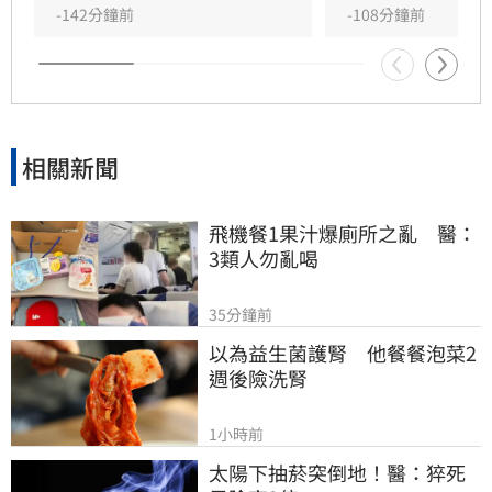
洗記憶的手法太過粗糙。更有大批網友回顧郭台
-142分鐘前
-108分鐘前
銘2023年「大小姐說不要買」的貼文，認為內容
較符合當初疫苗採購受政治因素卡關或延遲的時
間線 。
相關新聞
飛機餐1果汁爆廁所之亂　醫：
3類人勿亂喝
35分鐘前
以為益生菌護腎　他餐餐泡菜2
週後險洗腎
1小時前
太陽下抽菸突倒地！醫：猝死