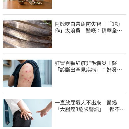
阿嬤吃白帶魚防失智！「1動
作」太浪費 醫嘆：精華全沒
了
狂冒百顆紅疹非毛囊炎！醫
「診斷出罕見疾病」：好發這
族群
一直放屁還大不出來！醫揭
「大腸癌3危險警訊」 都不排
氣也該緊張