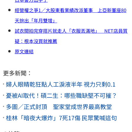
經營權之爭1／大股東看業績改派董事 上亞新董座80
天拚出「年月雙增」
試衣間拍完穿搭片就走人「衣服丟滿地」 NET店員質
疑：根本沒買就推薦
原文連結
更多新聞：
婦人眼睛乾狂點人工淚液半年 視力只剩0.1
憂被AI取代！碩二生：哪些職缺堅不可摧？
多圖／正式封頂 聖家堂成世界最高教堂
桂林「暗夜大爆炸」7死17傷 民眾驚喊這句