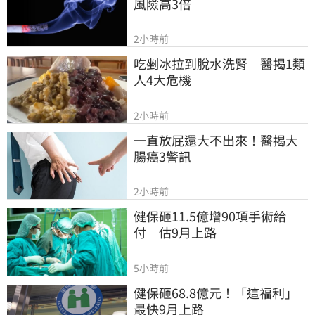
風險高3倍
2小時前
吃剉冰拉到脫水洗腎　醫揭1類
人4大危機
2小時前
一直放屁還大不出來！醫揭大
腸癌3警訊
2小時前
健保砸11.5億增90項手術給
付　估9月上路
5小時前
健保砸68.8億元！「這福利」
最快9月上路