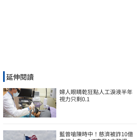
延伸閱讀
婦人眼睛乾狂點人工淚液半年 
視力只剩0.1
藍曾嗆陳時中！慈濟被詐10億