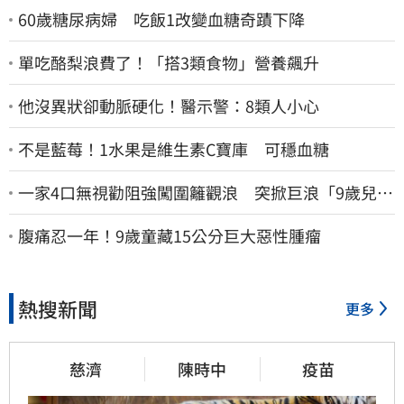
60歲糖尿病婦 吃飯1改變血糖奇蹟下降
單吃酪梨浪費了！「搭3類食物」營養飆升
他沒異狀卻動脈硬化！醫示警：8類人小心
不是藍莓！1水果是維生素C寶庫 可穩血糖
一家4口無視勸阻強闖圍籬觀浪 突掀巨浪「9歲兒當
場遭捲入海」
腹痛忍一年！9歲童藏15公分巨大惡性腫瘤
熱搜新聞
更多
慈濟
陳時中
疫苗