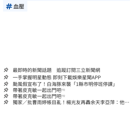
血壓
最即時的新聞話題 追蹤訂閱三立新聞網
一手掌握明星動態 即刻下載娛樂星聞APP
颱風假宣布了！白海豚來襲「1縣市明停班停課」
帶著皮克敏一起出門吧
PR
帶著皮克敏一起出門吧
PR
獨家／批曹雨婷帳目亂！楊光友再轟余天李亞萍：他們
工會跟演藝圈沒關