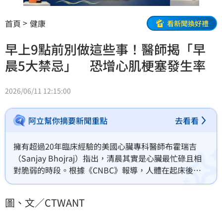
首頁
健康
看新聞換好禮
早上9點前別做這些事！醫師揭「早
晨5大禁忌」 恐增心肌梗塞發生率
2026/06/11 12:15:00
阿立幫你摘要新聞重點
去看看
擁有超過20年臨床經驗的美國心臟專科醫師布霍瑞吉
（Sanjay Bhojraj）指出，清晨其實是心臟最忙碌且相
對脆弱的時段。根據《CNBC》報導，人體在起床後數
小時內，皮質醇與血壓會逐漸升高，心率變異度則下
降，身體正從休息狀態轉換至活動模式，而這段期間也
圖、文／CTWANT
是心血管事件發生率較高的時間，因此他分享自己每天
上午9時前絕對不會做的5件事。