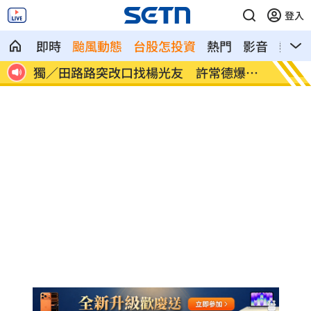
登入
即時
颱風動態
台股怎投資
熱門
影音
熱搜
爆內
飛機餐1果汁爆廁所之亂 醫：3類人勿亂
亨特認
喝
頭