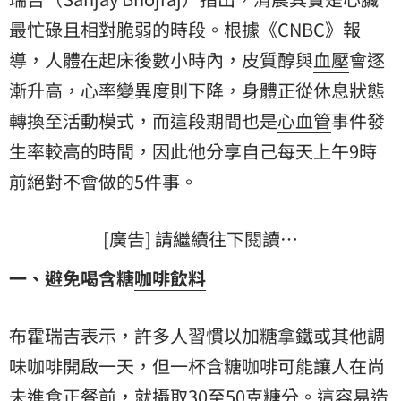
最忙碌且相對脆弱的時段。根據《CNBC》報
導，人體在起床後數小時內，皮質醇與
血壓
會逐
漸升高，心率變異度則下降，身體正從休息狀態
轉換至活動模式，而這段期間也是
心血管
事件發
生率較高的時間，因此他分享自己每天上午9時
前絕對不會做的5件事。
[廣告] 請繼續往下閱讀…
一、避免喝含糖
咖啡
飲料
布霍瑞吉表示，許多人習慣以加糖拿鐵或其他調
味咖啡開啟一天，但一杯含糖咖啡可能讓人在尚
未進食正餐前，就攝取30至50克糖分。這容易造