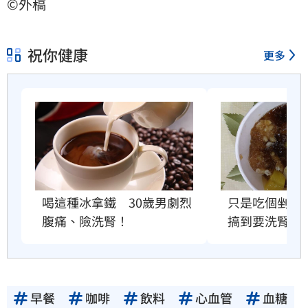
©外稿
祝你健康
更多
喝這種冰拿鐵　30歲男劇烈
只是吃個剉冰
腹痛、險洗腎！
搞到要洗腎？
早餐
咖啡
飲料
心血管
血糖