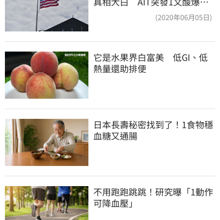
真相大白 AIT突發1文酸爆…
他笑：真的很會
(2020年06月05日)
它是水果界白富美　低GI、低
熱量還助排便
日本長壽秘密找到了！1食物穩
血糖又通腸
不用跑跑跳跳！研究曝「1動作
可降血壓」