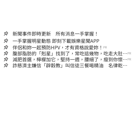
新聞事件即時更新 所有消息一手掌握！
一手掌握明星動態 即刻下載娛樂星聞APP
伴侶和妳一起預防HPV，才有資格說愛妳！
PR
腹部脂肪的「剋星」找到了，常吃這幾物，吃走大肚
PR
囊，瘦出小蠻腰
減肥首選，檸檬加它，堅持一週，腰細了，瘦到你懷疑
PR
人生
詐慈濟主嫌信「辟穀教」叫信徒三餐喝精油 名律乾女
兒卻吃鮑魚喝紅酒