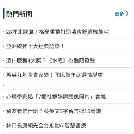
熱門新聞
更多
28坪北歐風！格局重整打造清爽舒適機能宅
亞洲統神十大經典語錄！
憑什麼獲4大獎？《水底》為醜陋發聲
馬英九基金會家變！國民黨年底選情堪慮
心理學家揭「7類社群媒體頭像照片」含義
留友看是什麼？蔡英文3字留言掀15萬讚
林口長庚領先全台推動AI智慧醫療