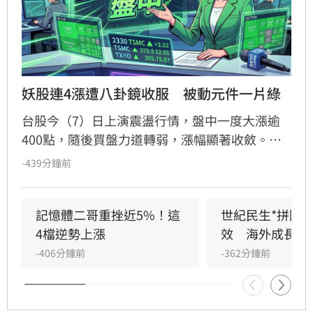
妖股連4漲遭八卦鏡收服　被動元件一片綠
台股今（7）日上演震盪行情，盤中一度大漲逾
400點，隨後買盤力道轉弱，漲幅顯著收斂。其
中，被動元件族群表現疲軟，近期連漲的禾伸堂
-439分鐘前
漲勢戛然而止，盤中重挫近10%，連帶拖累國
巨、華新科等指標股同步走跌，族群呈現一片綠
油油景象。儘管多數個股陷入修正，台嘉碩與馥
記憶體二哥重挫近5%！這
世紀民生*拼圖
鴻仍逆勢抗跌，成為盤面少數撐盤亮點。投資人
4檔逆勢上漲
效　海外成長升
應注意市場波動風險，審慎評估投資決策。
-406分鐘前
-362分鐘前