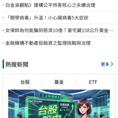
白金渝觀點》建構公平待客核心之永續治理
「開學病毒」升溫！小心腸病毒5大症狀
女律師為何能騙到慈濟10億？豪宅藏158公斤黃金
李怡貞驚曝背後身分
金融機構不動產投融資之監理挑戰與治理
熱搜新聞
更多
台股
基金
ETF