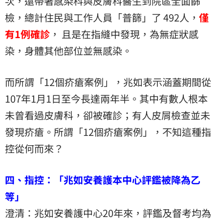
次，還帶著感染科與皮膚科醫生到院區全面篩
檢，總計住民與工作人員「普篩」了 492人，
僅
有1例確診
， 且是在指縫中發現，為無症狀感
染，身體其他部位並無感染。
而所謂「12個疥瘡案例」，兆如表示涵蓋期間從
107年1月1日至今長達兩年半。其中有數人根本
未曾看過皮膚科，卻被確診；有人皮屑檢查並未
發現疥瘡。所謂「12個疥瘡案例」，不知這種指
控從何而來？
四、指控：「兆如安養護本中心評鑑被降為乙
等」
澄清：兆如安養護中心20年來，評鑑及督考均為