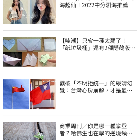
海超仙！2022中分瀏海推薦
【哇潮】只會一種太弱了！
「紙垃圾桶」還有2種隱藏版摺
法
戳破「不明拒統一」的綏靖幻
覺：台灣心房崩解，才是最大
的國安危機
商業周刊／你是哪一種攀登
者？哈佛生也在學的逆境領導
力