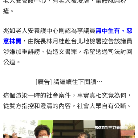
老人安養護中心，有老人被凌虐、集體感染
疥
瘡
。
兆如老人安養護中心則認為李議員
無中生有、惡
意抹黑
，由院長
林月桂
赴台北地檢署控告該議員
涉嫌加重誹謗、偽造文書罪，希望透過司法討回
公道。
[廣告] 請繼續往下閱讀…
這個渲染一時的社會案件，事實真相究竟為何，
從雙方指控和澄清的內容，社會大眾自有公斷。