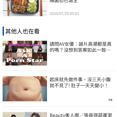
細菌恐已滋生
2026/07/29 05:01
其他人也在看
請問AV女優：謎片高潮都是真
的嗎？沒想到答案如此一致…
起床就先做件事，沒三天小腹
就不見了! 肚子一天天變小！
PR
Beauty美人圈／張員瑛葫蘆瀏