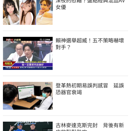
深夜的慰藉？盤點經典混血AV
女優
賴神選舉超威！五不策略嚇壞
對手？
登革熱初期易誤判感冒　延誤
恐器官衰竭
古林麥達克斯完封　背後有新