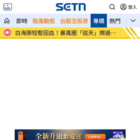
登入
即時
颱風動態
台股怎投資
專欄
熱門
影音
現身
白海豚短暫回血！暴風圈「這天」擦過台
肥大叔
灣
播