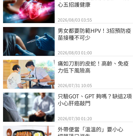
心五招護健康
2026/08/03 03:55
男女都要防範HPV！3招預防疫
苗接種不可少
2026/08/03 01:00
痛如刀割的皮蛇！高齡、免疫
力低下風險高
2026/07/31 10:05
只驗GOT、GPT 夠嗎？缺這2項
小心肝癌敲門
2026/07/30 01:20
外帶便當「溫溫的」要小心　