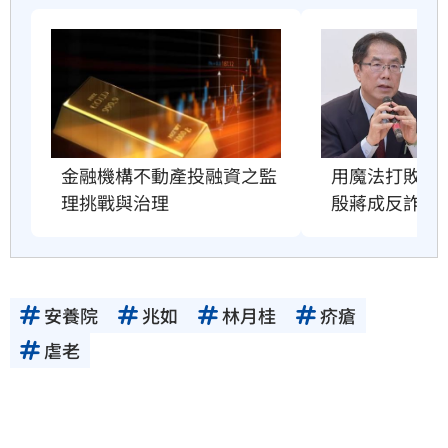
用魔法打敗魔
金融機構不動產投融資之監
殷蔣成反詐教
理挑戰與治理
安養院
兆如
林月桂
疥瘡
虐老