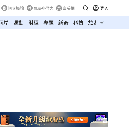
阿立導讀
寶島神很大
富房網
登入
兩岸
運動
財經
專題
新奇
科技
旅遊
汽車
寵物