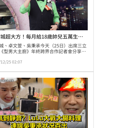
城超大方！每月給18歲帥兒五萬生活
城、卓文萱、吳秉承今天（25日）出席三立
《型男大主廚》年終跨界合作記者會分享近
生活規劃。曾國城18歲的兒子曾元德今年前
/12/25 02:07
拿大留學，這兩天回來過聖誕節，笑說去當
沒剪頭髮，頭已經變成一頂安全帽，並透露
月會給兒子五萬生活費，出手相當大方。趙