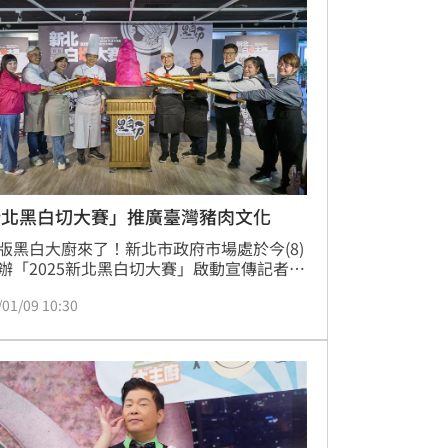
活動第1名獎項「金賞」獎金高達12萬元，
攤商、店家及市民朋友一同參與，品嚐這份
新北的溫暖記憶。
新北黑白切大賽」推廣臺灣豬肉文化
版黑白大廚來了！新北市政府市場處於今(8)
辦「2025新北黑白切大賽」啟動宣傳記者
由侯友宜市長宣布活動正式開跑，現場邀請
/01/09 10:30
承主廚示範黑白切創意吃法，並徵求新北市
商與商圈店家報名參賽，獎金合計高達50萬