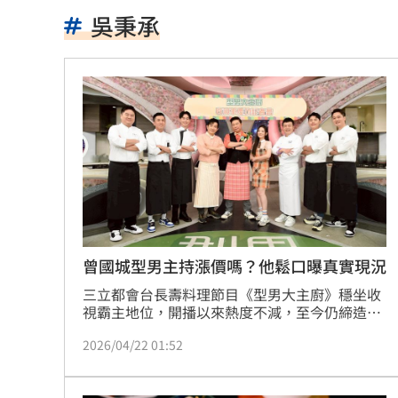
川湖賺逾11股本！ 逆勢衝上萬金
17:33
吳秉承
白海豚攪局！離島船班最新異動一次看
SanDisk財報亮眼卻崩跌 3大原因一次
台南人最愛壽司排行榜曝光：6款都是它
夏莉絲遭爆餵幼童過期食品 沈伯洋說
緯創股利二度順延！證期局：將查疏失
學者扯偽造監委自傳 總統府打臉了
17:
曾國城型男主持漲價嗎？他鬆口曝真實現況
三立都會台長壽料理節目《型男大主廚》穩坐收
疑俄影子油輪阿曼外海漏油 油污威脅
視霸主地位，開播以來熱度不減，至今仍締造連
續52週同時段收視冠軍的驚人成績，堪稱料理節
白提案砍6.6億！陳世凱：監理站可能關
2026/04/22 01:52
目長青樹。4月22日記者會當天，節目正式播出
第4270集，刷新台灣料理節目紀錄，為邁進20週
投信砸88億最愛3金融！買賣超前十一次
年再添里程碑。而主持人曾國城受訪被問會考慮