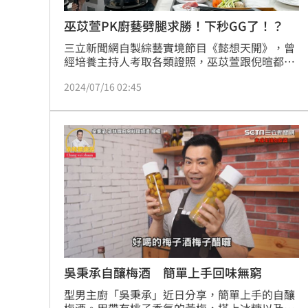
巫苡萱PK廚藝劈腿求勝！下秒GG了！？
三立新聞網自製綜藝實境節目《懿想天開》，曾
經培養主持人考取各類證照，巫苡萱跟倪暄都曾
在節目中苦練三個月取得中餐丙級執照，為了要
2024/07/16 02:45
考驗兩位的廚藝實力，製作單位請來型男主廚吳
秉承擔任評審，倪暄見到師傅就開口說：「我是
《型男大主廚》的忠實觀眾，錯過首播還會錄下
來半夜看。」讓吳秉承師傅心花怒放，大讚：
「等一下一定加分！」讓一旁的巫苡萱急嚷嚷：
「你各位公平、公正、公開啊！」
吳秉承自釀梅酒 簡單上手回味無窮
型男主廚「吳秉承」近日分享，簡單上手的自釀
梅酒。用帶有桃子香氣的黃梅，搭上冰糖以及高