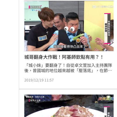
城哥翻身大作戰！阿基師欽點有用？！
「城小妹」要翻身了！自從卓文萱加入主持團隊
後，曾國城的地位越來越被「壓落底」，在節目
裡還曾經因為求救牌「妹妹幫我喝」，一次喝下
2019/12/19 11:57
11杯苦茶，變成有苦說不出！曾國城翻身的好機
會終於來了，只要贏得比賽，就可以小妹大翻身
變成大姊，在劉書宏與張秋永師傅的協助下，究
竟有沒有機會一舉成后呢？