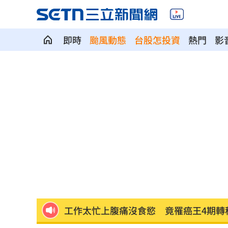
即時
颱風動態
台股怎投資
熱門
影
股民心碎！外資狠殺7金融「這檔最慘」
割頸受害少年名公開！家屬捐500萬獎學
老婦遭看護餵食「加熱狗糧」 慘冤死
夏莉絲幼兒園爆餵孩童「發黑食材」照
新／大雷雨開炸5地！15縣市豪大雨特報
工作太忙上腹痛沒食慾 竟罹癌王4期轉