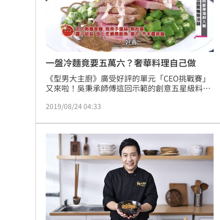
一盤冷麵竟要五萬六？奢華料理自己做
《型男大主廚》廣受好評的單元「CEO挑戰賽」
又來啦！吳秉承師傅這回示範的創意五星級料理
「炙燒黑鮪魚冷麵」，除了選用最肥嫩的黑鮪
2019/08/24 04:33
魚，蛋絲更搭配濃郁的碎烏魚子慢烘。超澎拜的
海鮮用料，製作時間其實一點也不繁複，想吃冷
麵不用再跑便利商店，自己做的最美味啦！