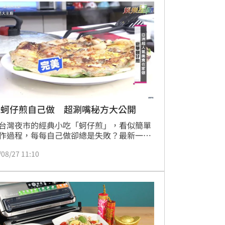
味蚵仔煎自己做 超涮嘴秘方大公開
台灣夜市的經典小吃「蚵仔煎」，看似簡單
作過程，每每自己做卻總是失敗？最新一集
男大主廚》由吳秉承師傅教你做零失敗蚵仔
/08/27 11:10
加上蝦仁、干貝、中卷、蚵仔四種超豪華料
傅特調的超涮嘴醬汁，讓你一次就掌握美味
訣。