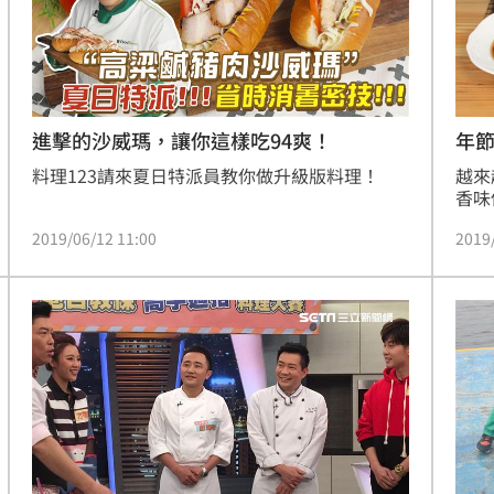
進擊的沙威瑪，讓你這樣吃94爽！
年
料理123請來夏日特派員教你做升級版料理！
越來
香味
材，
2019/06/12 11:00
2019
承師
雅的
醉蝦
媽媽