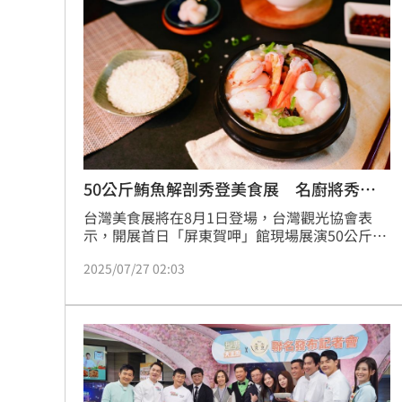
主持酬勞漲價嗎？他語重心長說：「這個動盪的
高虹安著作權法案開庭 2大爭點下次辯
時代，我們能夠先求活，先求有再求好，畢竟節
目要存活也不容易。」蔡維歆
池秋美當紅爆拒陪吃高官 半夜電話遭
漢光42／南部明防空演習 季連成坐鎮
白海豚逼近！萬家福、愛買蔬菜下殺快
台灣彩券開獎直播中
20:31
50公斤鮪魚解剖秀登美食展 名廚將秀一
手
台灣美食展將在8月1日登場，台灣觀光協會表
LIVE三立+24小時直播
15:27
示，開展首日「屏東賀呷」館現場展演50公斤鮪
魚解剖秀，屏東、台南也將邀請吳秉承、黃景龍
三立iNEWS新聞台線上直播
18:00
2025/07/27 02:03
等知名主廚現場展演海味料理。
市場到酒場料理！可果美蕃茄醬創無限
父親節送會拉筋的按摩椅 爸爸「筋歡喜
油品食安事件引關注 挑選保健食品要注