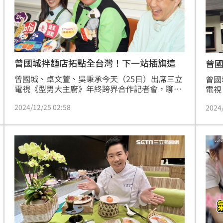
:00
11:00
曾國城拌麵店拓點全台灣！下一站插旗這
曾國
費
曾國城、卓文萱、吳秉承今天（25日）出席三立
曾國
電視《型男大主廚》年終跨界合作記者會，聊到
電視
經營副業相關，曾國城創立的「曾拌麵」在全台
期的
2024/12/25 02:58
2024
灣名氣很旺，在台北、宜蘭都有實體店面，他透
往加
露明年的計劃是拓點到北中南，下一站會是台
地都
中。趙浩雲
一個
浩雲