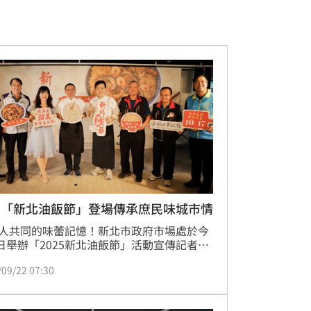
屆「新北油飯節」登場傳承庶民味城市情
人共同的味蕾記憶！新北市政府市場處於今
2)日舉辦「2025新北油飯節」活動宣傳記者
由侯友宜市長攜手吳秉承主廚一同宣布活動
/09/22 07:30
開跑，現場由吳秉承主廚選用新北在地時令
，示範新北創意油飯「金芋滿油香」，展現
庶民美食與在地食材的深厚底蘊與創新魅