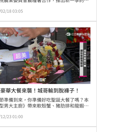
院農業委員會農糧署合作，推出新一季的料
境秀《米你廚房》，自2月20日起，將在每
/02/18 03:05
下午五點三十分播出，內容將顛覆觀眾對米
理的創意想像，與優質國產米製成的米糧產
合，製作成簡單卻又超有創意的米料理，短
小時的內容，結合了綜藝、娛樂、健康、美
理等創意元素。製作單位這次找來《型男大
》中的名廚吳秉承與綜藝味十足的曾子余搭
誕豪華大餐來襲！城哥輸到脫褲子！
節準備到來，你準備好吃聖誕大餐了嗎？本
型男大主廚》帶來軟殼蟹、豬肋排和龍蝦設
成超豪華大餐，一字排開，眾人大讚簡直帥
/12/23 01:00
洪都拉斯帶著兩位小鮮肉歌手李建軒、許凱
否有口福呢？節目裡上演的BL之戀會成真
超澎湃料理都在節目裡呈現。