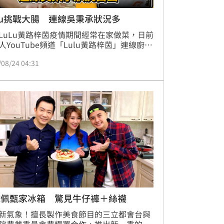
Lu挑戰大腸 連線吳秉承狀況多
LuLu黃路梓茵疫情期間經常在家做菜，日前
人YouTube頻道「Lulu黃路梓茵」連線廚房
中，連線「吳秉承師傅」做薑絲大腸和薑汁
/08/24 04:31
2道料理，過程中狀況不斷。（助理編輯／
晴）
擊佩甄家冰箱 驚見牛仔褲＋絲襪
新氣象！擅長製作美食節目的三立都會台與