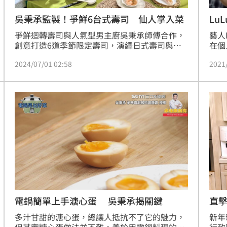
Lu
吳秉承監製！爭鮮6台式壽司 仙人掌入菜
藝人
爭鮮迴轉壽司與人氣型男主廚吳秉承師傅合作，
在個
創意打造6道季節限定壽司，演繹日式壽司與台
單元
味料理的完美結合，包括仙人掌入菜的「仙人掌
2021
2024/07/01 02:58
燒肉
鮭之戀」、夏日盛產的鳳梨與甘甜赤蝦結合的
張雅
「旺萊檸檬蝦」、宜蘭知名櫻桃鴨搭配特製椒麻
醬「椒麻櫻桃鴨手卷」等等，7月1日至9月1日爭
鮮迴轉壽司、爭鮮PLUS全台門市限時開吃。
（賴俊佑）
電鍋簡單上手溏心蛋 吳秉承揭關鍵
直
多汁甘甜的溏心蛋，總讓人抵抗不了它的魅力，
新年
但其實糖心蛋做法並不難。善於用電鍋料理的吳