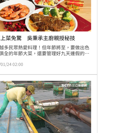
節上菜免驚 吳秉承主廚親授秘技
越多民眾熱愛料理！但年節將至，要做出色
俱全的年節大菜，還要管理好九天連假的食
成了主婦們過年期間的夢魘。型男主廚吳秉
/01/24 02:00
父傳授年菜密技，教主婦們簡單、快速、優
做出「豬事如意蜜肋排」、「大吉大利花雕
」、「鴻運百菇拌時蔬」三道華麗年菜，讓
們「從除夕到初五都不用擔心！」。