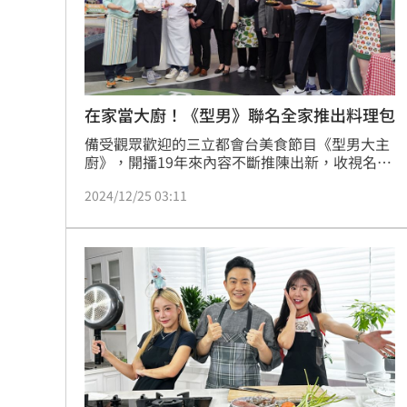
罕病博士彭士齊 輪椅上的生命覺醒！
11
酷澎「爸氣父親節」國際官方品牌齊聚
在家當大廚！《型男》聯名全家推出料理包
備受觀眾歡迎的三立都會台美食節目《型男大主
廚》，開播19年來內容不斷推陳出新，收視名列
前茅外，更教學觀眾超過6,000道菜色，陪伴大
2024/12/25 03:11
家度過幸福的晚餐時刻。 也因節目受歡迎，不斷
帶動周邊產品銷售，近三年來累積銷售出3,000
組鍋具、2000組廚電及1500組刀具，而每年廣
受觀眾熱烈搶購的過年豪華年菜也從不缺席，銷
售組數破萬套，今年《型男大主廚》再度跨界合
作。趙浩雲