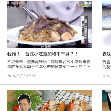
我誰！ 台式小吃竟加和牛干貝？！
霸
不只豪華，還要再升級！超經典台式小吃炒米粉
稱霸
是許多莘莘學子童年必帶的便當菜之一，然而加
的製
上和牛與干貝的超高級配料組合，你吃過嗎？！
《型
2019/09/08 07:23
2019
本集《型男大主廚》邀請到吳秉承師傅示範「和
煎，
牛海陸炒米粉」，將家常炒米粉大升級、多重奏
及師
的鮮甜滋味，端上桌絕對立馬被搶光！
的秘