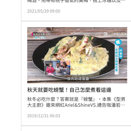
粱，封存一年後就能喝到爽口的梅酒！
2021/05/29 09:00
秋天就要吃螃蟹！自己怎麼煮看這邊
秋冬必吃什麼？答案就是『螃蟹』，本集《型男
大主廚》邀來網紅Ariel&ShineVS.通告咖潘若迪
進行大對決，贏家不僅可以享用美味螃蟹料理，
2019/12/31 06:03
還可以將螃蟹大獎帶回家！！到底誰會勝出？最
精采對決請鎖定《型男大主廚》！