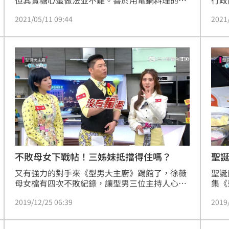
行政
秉承，近日在YouTube頻道「吳秉承 承味饌廚房
理實
2021/05/11 09:44
2021
料理頻道」分享簡單步驟就能做出可口美味的溏
週六
心蛋。﹝影音編輯：徐翊中
食料
品結
短半
食料
主廚
檔。
不敗母女下戰帖！三姊妹抵擋得住嗎？
聖
又有強力的對手來《型男大主廚》踢館了，徐薇
聖誕
母女檔有四次不敗紀錄，讓型男三位主持人心驚
集《
驚？！三姊妹團結不想喝苦茶的念力，究竟能不
計而
2019/12/25 06:39
2019
能阻擋徐薇母女檔的不敗紀錄呢？既緊張又爆笑
慘。
的精彩內容就在《型男大主廚》！
皓是
嗎？