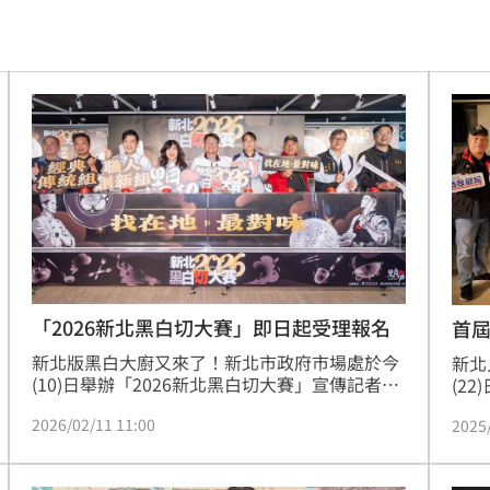
17:29
看懂
17:27
！
17:27
話了
17:26
17:26
25
「2026新北黑白切大賽」即日起受理報名
首
新北版黑白大廚又來了！新北市政府市場處於今
生態
新北
17:25
(10)日舉辦「2026新北黑白切大賽」宣傳記者
(2
會，由陳純敬副市長宣布活動正式開跑，現場邀
會，
門
17:22
2026/02/11 11:00
2025
請吳秉承主廚示範豬肉創意及首屆新北黑白切優
正式
勝店家「古早切仔麵」呈現道地黑白切經典料理
食材
看
17:22
搭配，呼應本屆競賽採『職人創新』與『傳統經
新北