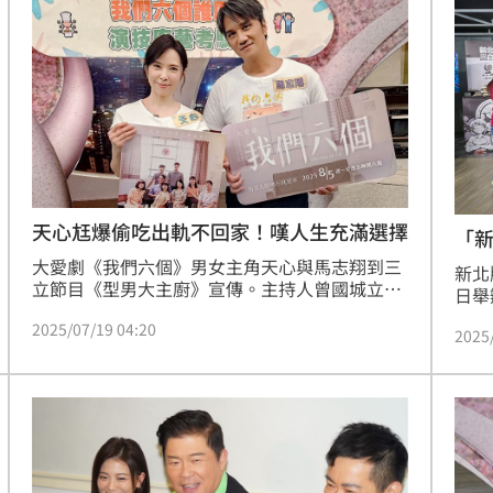
典』雙組別對決，邀集飯店名廚與巷弄職人同台
力，
論
較勁，演繹豬肉料理的多樣面貌，總獎金更高達
邀請
17:20
70萬元，歡迎各路料理好手一決高下。
屬於
封殺
17:20
兵推
17:19
搶
17:18
天心尪爆偷吃出軌不回家！嘆人生充滿選擇
「
大愛劇《我們六個》男女主角天心與馬志翔到三
新北
立節目《型男大主廚》宣傳。主持人曾國城立刻
日舉
點名天心睽違十年再度上節目，製作單位巧思設
會，
2025/07/19 04:20
計主題「我們六個誰厲害，演技廚藝考驗賽」，
2025
吳秉
口直心快的天心趕緊說她的廚藝「十年來都在原
場攤
地踏步」。趙浩雲
可能
12:00
元。
」
18:00
意
13:00