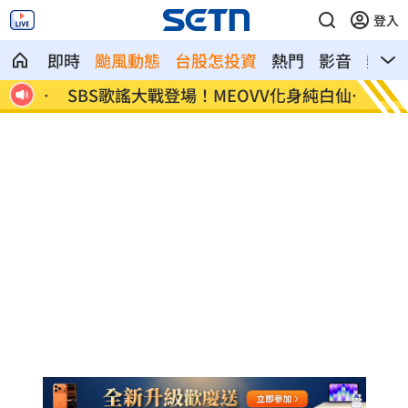
登入
即時
颱風動態
台股怎投資
熱門
影音
熱搜
內幕
SBS歌謠大戰登場！MEOVV化身純白仙女
賭王千
美翻