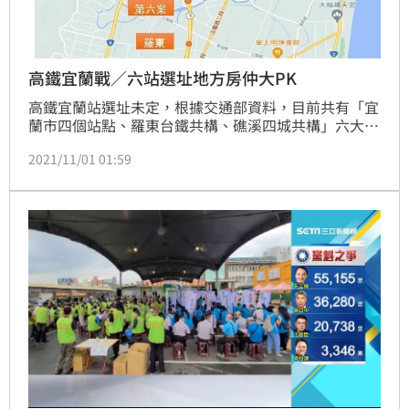
高鐵宜蘭戰／六站選址地方房仲大PK
高鐵宜蘭站選址未定，根據交通部資料，目前共有「宜
蘭市四個站點、羅東台鐵共構、礁溪四城共構」六大方
案，對此，最熟悉在地生活與機能的房仲又怎麼看呢？
2021/11/01 01:59
（記者：陳韋帆）