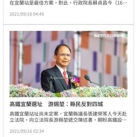
在宜蘭站是最佳方案，對此，行政院長蘇貞昌今（16）
日表示，高鐵宜蘭站要設在哪裡，沒有偏好，都要尊重
2021/09/16 04:49
專業，切合民意，現在還沒有定案。
高鐵宜蘭選址 游錫堃：縣民反對四城
高鐵宜蘭站址尚未定案，宜蘭縣議長張建榮等人今天赴
立法院，向立法院長游錫堃遞交陳述書，期盼高鐵設在
宜蘭站；游錫堃說，根據大家帶來的民意，宜蘭縣民反
2021/09/16 02:34
對站址設在四城站，希望行政院深思。