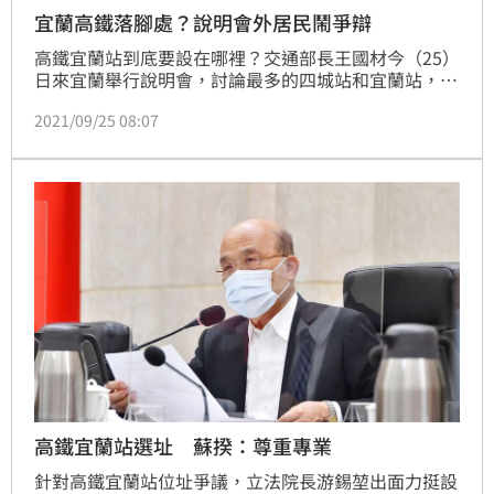
宜蘭高鐵落腳處？說明會外居民鬧爭辯
高鐵宜蘭站到底要設在哪裡？交通部長王國材今（25）
日來宜蘭舉行說明會，討論最多的四城站和宜蘭站，紛
紛都有不少當地居民團體到場高喊口號，氣氛一度有點
2021/09/25 08:07
火爆。
高鐵宜蘭站選址 蘇揆：尊重專業
針對高鐵宜蘭站位址爭議，立法院長游錫堃出面力挺設