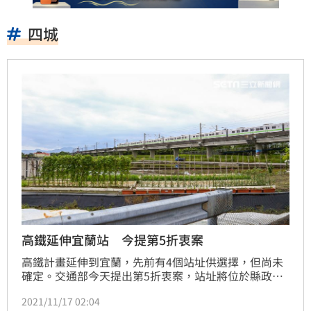
四城
高鐵延伸宜蘭站 今提第5折衷案
高鐵計畫延伸到宜蘭，先前有4個站址供選擇，但尚未
確定。交通部今天提出第5折衷案，站址將位於縣政中
心以南、未跨越蘭陽溪，希望匯集更多民意供日後決定
2021/11/17 02:04
站址參考。高鐵延伸宜蘭計畫先前列出四城、宜蘭、縣