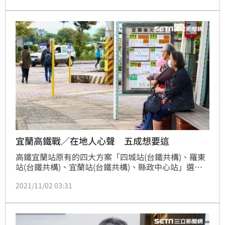
政中心及羅東等4個站址的優缺點，引起宜蘭地方各界
不同意見，造成紛擾。
宜蘭高鐵戰／在地人心聲 五成想要這
高鐵宜蘭站原有的四大方案「四城站(台鐵共構)、羅東
站(台鐵共構)、宜蘭站(台鐵共構)、縣政中心站」選址
未定，交通部長王國材上周再度提出，「縣政中心南
2021/11/02 03:31
側」、「宜蘭車站與縣政中心之間」兩方案的可能性。
《三立新聞網》由北至南實地走訪宜蘭，讓讀者們了解
在地人心聲，竟發現約5成宜蘭在地人希望蓋在「四城
站」。（記者：陳韋帆）