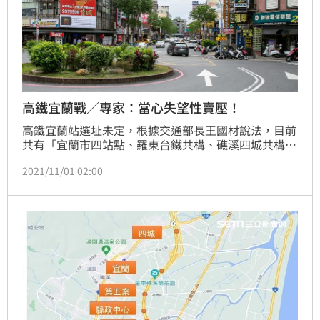
高鐵宜蘭戰／專家：當心失望性賣壓！
高鐵宜蘭站選址未定，根據交通部長王國材說法，目前
共有「宜蘭市四站點、羅東台鐵共構、礁溪四城共構」
六大方案。屋比房屋總經理葉國華指出，以六大站點情
2021/11/01 02:00
況，從機率角度，宜蘭市有2/3機率，從土地使用情況
角度來看，宜蘭市有1/2機率，推斷設點在宜蘭市機率
最高。（記者：陳韋帆）