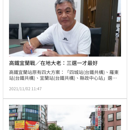
高鐵宜蘭戰／在地大老：三選一才最好
高鐵宜蘭站原有四大方案：「四城站(台鐵共構)、羅東
站(台鐵共構)、宜蘭站(台鐵共構)、縣政中心站」選址
未定，交通部長王國材上週再度提出，「縣政中心南
2021/11/02 11:47
側」、「宜蘭車站與縣政中心之間」兩方案。深耕宜蘭
的在地建商晏京建設董事長林晏弘接受《三立新聞網》
專訪指出，倘若設點在宜蘭市，對於宜蘭人長久來看才
會最好。（記者：陳韋帆）