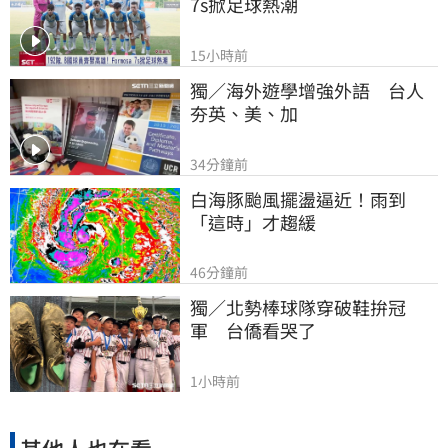
7s掀足球熱潮
15小時前
獨／海外遊學增強外語　台人
夯英、美、加
34分鐘前
白海豚颱風擺盪逼近！雨到
「這時」才趨緩
46分鐘前
獨／北勢棒球隊穿破鞋拚冠
軍　台僑看哭了
1小時前