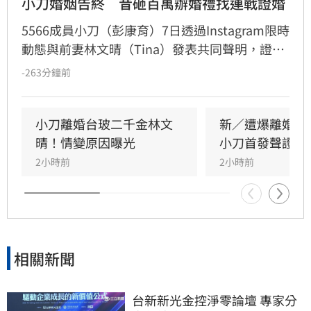
小刀婚姻告終　昔砸百萬辦婚禮找連戰證婚
5566成員小刀（彭康育）7日透過Instagram限時
動態與前妻林文晴（Tina）發表共同聲明，證實
兩人已結束14年婚姻。聲明中表示，兩人其實已
-263分鐘前
分開一段時間，但至今仍是「充滿愛的一家
人」，彼此給予最深的祝福與支持，未來也將共
同陪伴、守護一對子女成長，同時希望外界尊重
小刀離婚台玻二千金林文
新／遭爆離婚台
雙方決定，之後不再對離婚一事做任何回應。
晴！情變原因曝光
小刀首發聲證實
2小時前
2小時前
相關新聞
台新新光金控淨零論壇 專家分