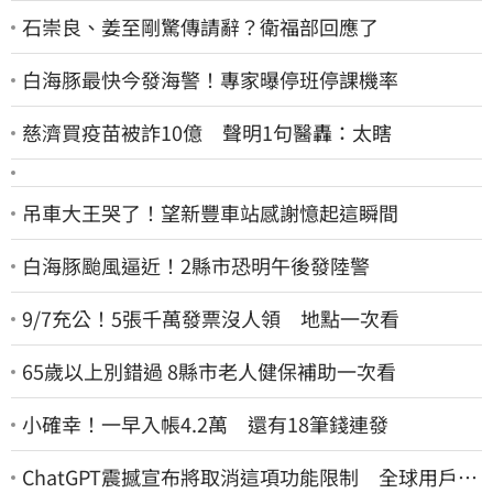
石崇良、姜至剛驚傳請辭？衛福部回應了
白海豚最快今發海警！專家曝停班停課機率
慈濟買疫苗被詐10億 聲明1句醫轟：太瞎
吊車大王哭了！望新豐車站感謝憶起這瞬間
白海豚颱風逼近！2縣市恐明午後發陸警
9/7充公！5張千萬發票沒人領 地點一次看
65歲以上別錯過 8縣市老人健保補助一次看
小確幸！一早入帳4.2萬 還有18筆錢連發
ChatGPT震撼宣布將取消這項功能限制 全球用戶即