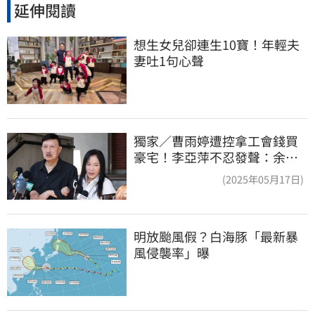
延伸閱讀
想生女兒卻連生10寶！年輕夫
妻吐1句心聲
獨家／曹雨婷遭控拿工會錢買
豪宅！李亞萍不忍發聲：余天
管工會都貼錢
(2025年05月17日)
明放颱風假？白海豚「最新暴
風侵襲率」曝