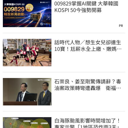
009829掌握AI關鍵 大華韓國
KOSPI 50今強勢開募
PR
話時代人物／想生女兒卻連生
10寶！尪薪水全上繳、嫩媽吐
心聲：不生了
石崇良、姜至剛驚傳請辭？毒
油案政策轉彎遭轟爆 衛福部
回應了
白海豚颱風影響時間增加了！
專家示警「1地區恐炸雨3天」