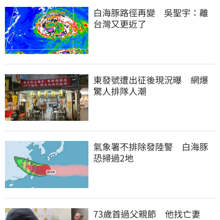
白海豚路徑再變　吳聖宇：離
台灣又更近了
東發號遭出征後現況曝　網爆
驚人排隊人潮
氣象署不排除發陸警　白海豚
恐掃過2地
73歲首過父親節　他找亡妻