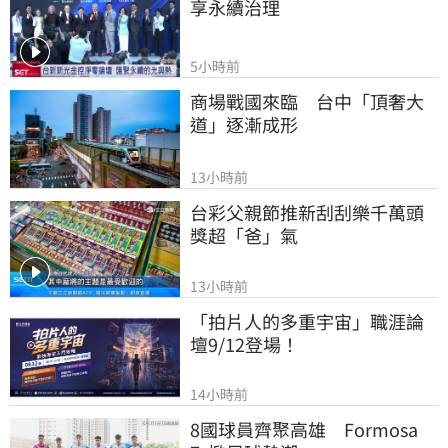
享永續治理
5小時前
商場戰國來臨　台中「頂奢大
道」逐漸成形
13小時前
台彩父親節推新刮刮樂千萬頭
獎超「爸」氣
13小時前
「拍片人的多重宇宙」職涯論
壇9/12登場！
14小時前
8國球員齊聚高雄　Formosa 