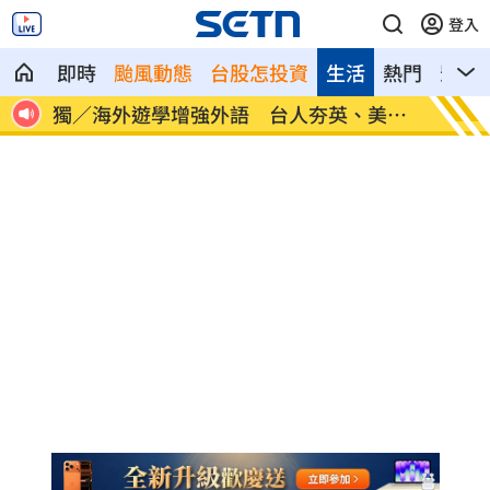
登入
即時
颱風動態
台股怎投資
生活
熱門
影音
30
獨／海外遊學增強外語 台人夯英、美、
長尾獼
加
因