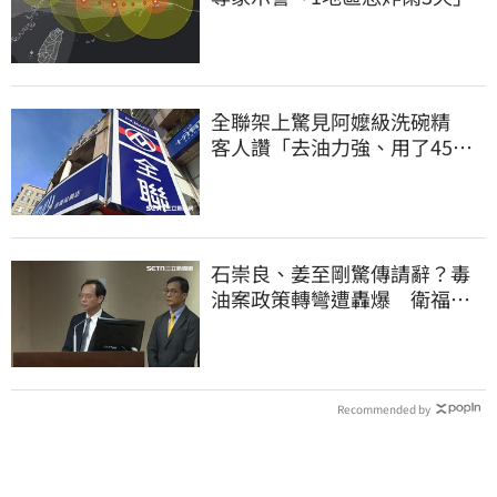
全聯架上驚見阿嬤級洗碗精
客人讚「去油力強、用了45
年」
石崇良、姜至剛驚傳請辭？毒
油案政策轉彎遭轟爆 衛福部
回應了
Recommended by