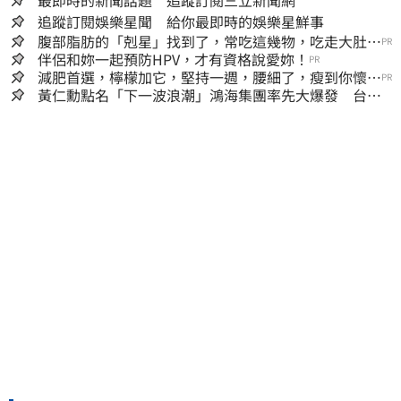
追蹤訂閱娛樂星聞 給你最即時的娛樂星鮮事
腹部脂肪的「剋星」找到了，常吃這幾物，吃走大肚
PR
囊，瘦出小蠻腰
伴侶和妳一起預防HPV，才有資格說愛妳！
PR
減肥首選，檸檬加它，堅持一週，腰細了，瘦到你懷疑
PR
人生
黃仁勳點名「下一波浪潮」鴻海集團率先大爆發 台股
這族群全面噴出