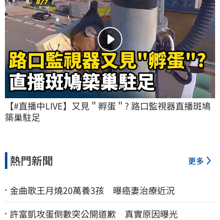
【#直播中LIVE】又見＂孵蛋＂? 路口監視器直播斑鳩
築巢駐足
熱門新聞
更多
金曲歌王月燒20萬養3孩 曝癌妻治療近況
許富凱攻蛋倒數突公開道歉 真實原因曝光