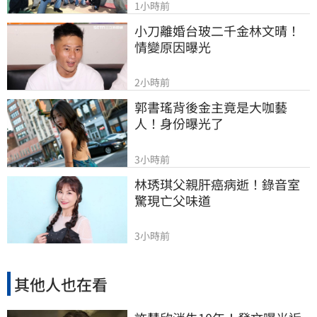
1小時前
小刀離婚台玻二千金林文晴！
情變原因曝光
2小時前
郭書瑤背後金主竟是大咖藝
人！身份曝光了
3小時前
林琇琪父親肝癌病逝！錄音室
驚現亡父味道
3小時前
其他人也在看