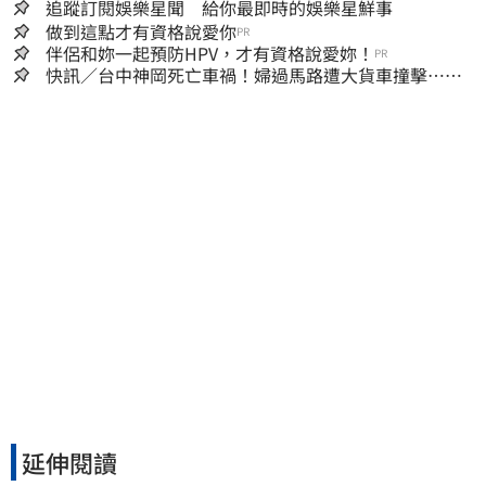
追蹤訂閱娛樂星聞 給你最即時的娛樂星鮮事
做到這點才有資格說愛你
PR
伴侶和妳一起預防HPV，才有資格說愛妳！
PR
快訊／台中神岡死亡車禍！婦過馬路遭大貨車撞擊…下
半身輾碎慘死路口
延伸閱讀