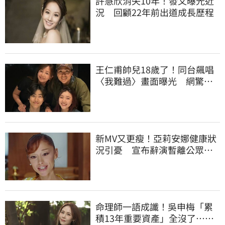
許慧欣消失10年！發文曝光近
況 回顧22年前出道成長歷程
王仁甫帥兒18歲了！同台飆唱
〈我難過〉畫面曝光 網驚：
長一模一樣
新MV又更瘦！亞莉安娜健康狀
況引憂 宣布辭演暫離公眾視
野
命理師一語成讖！吳申梅「累
積13年重要資產」全沒了…急