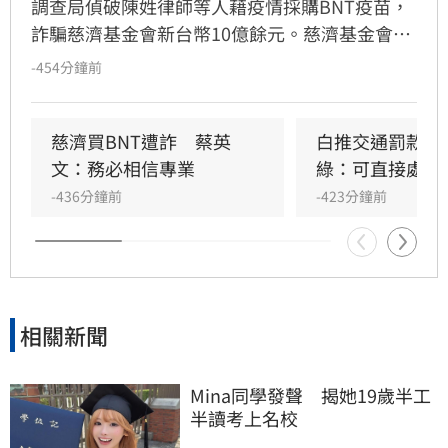
調查局偵破陳姓律師等人藉疫情採購BNT疫苗，
詐騙慈濟基金會新台幣10億餘元。慈濟基金會今
（7日）透過委任律師發表聲明，將配合法院審
-454分鐘前
理，不排除提民事訴訟求償，捍衛慈濟基金會及
社會捐款大眾的權益。
慈濟買BNT遭詐　蔡英
白推交通罰款專
文：務必相信專業
綠：可直接處理
-436分鐘前
-423分鐘前
相關新聞
Mina同學發聲　揭她19歲半工
半讀考上名校