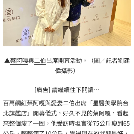
▲
蔡阿嘎
與
二伯
出席開幕活動。（圖／記者劉建
偉攝影）
[廣告] 請繼續往下閱讀…
百萬網紅蔡阿嘎與愛妻二伯出席「星醫美學院台
北旗艦店」開幕儀式，好久不見的蔡阿嘎，看起
來整個瘦了一圈，他受訪時坦言從75公斤瘦到65
公斤，整整瘦了10公斤，覺得現在的狀態最好，