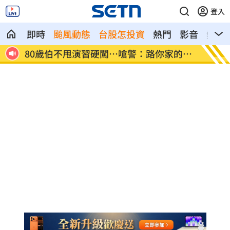
登入
即時
颱風動態
台股怎投資
熱門
影音
熱搜
這族群
80歲伯不甩演習硬闖…嗆警：路你家的
退休族
逆？