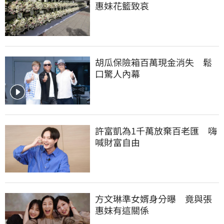
惠妹花籃致哀
胡瓜保險箱百萬現金消失　鬆
口驚人內幕
許富凱為1千萬放棄百老匯　嗨
喊財富自由
方文琳準女婿身分曝　竟與張
惠妹有這關係