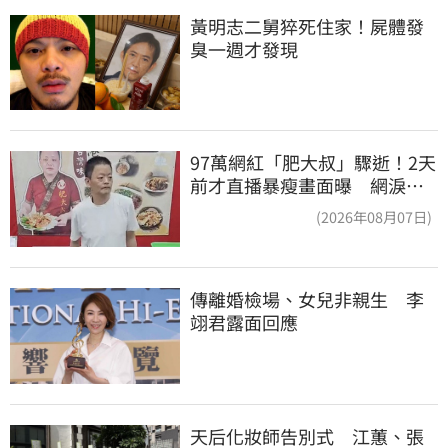
黃明志二舅猝死住家！屍體發
臭一週才發現
97萬網紅「肥大叔」驟逝！2天
前才直播暴瘦畫面曝 網淚
崩：一路好走
(2026年08月07日)
傳離婚檢場、女兒非親生　李
翊君露面回應
天后化妝師告別式　江蕙、張