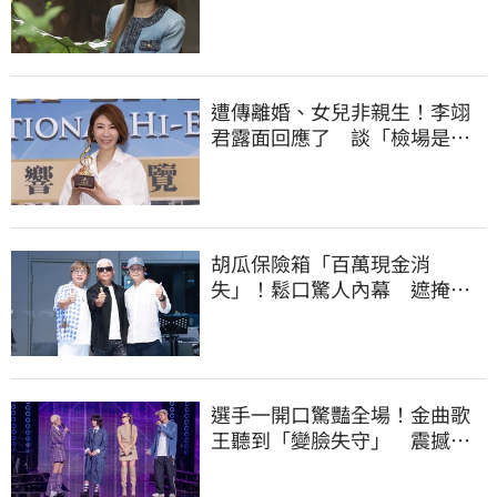
報案求助
遭傳離婚、女兒非親生！李翊
君露面回應了 談「檢場是否
驗DNA」反應曝
胡瓜保險箱「百萬現金消
失」！鬆口驚人內幕 遮掩滅
證遭丁柔安抓包
選手一開口驚豔全場！金曲歌
王聽到「變臉失守」 震撼畫
面全被拍