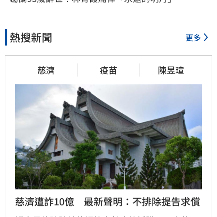
熱搜新聞
更多
慈濟
疫苗
陳昱瑄
慈濟遭詐10億　最新聲明：不排除提告求償