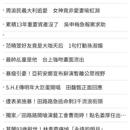
周渝民義大利追愛 女神竟非愛妻喻虹淵
累積13年重要資產沒了 吳申梅急報案求助
范曉萱好友竟是大咖天后 1句打動孫淑媚
最帥乩童是他 台上強吻畫面流出
暴瘦引憂！亞莉安娜宣布辭演暫離公眾視野
S.H.E傳明年大巨蛋開唱 田馥甄正面回應
遭表弟施暴！田路路急逃命剩3千流浪街頭
獨家／田路路開嗆演藝工會曹雨婷！點名姜厚任出
來 他16字回應了
葛蘭93歲辭世！林青霞痛悼「永遠的明月」