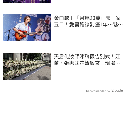
金曲歌王「月燒20萬」養一家
五口！愛妻確診乳癌1年…鬆口
治療近況
天后化妝師陳聆薇告別式！江
蕙、張惠妹花籃致哀 現場白
色花海圍繞
Recommended by