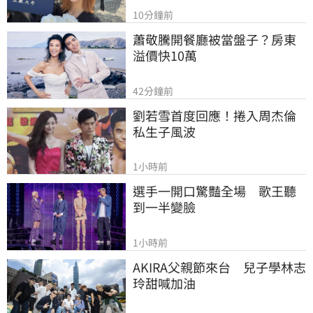
10分鐘前
蕭敬騰開餐廳被當盤子？房東
溢價快10萬
42分鐘前
劉若雪首度回應！捲入周杰倫
私生子風波
1小時前
選手一開口驚豔全場　歌王聽
到一半變臉
1小時前
AKIRA父親節來台　兒子學林志
玲甜喊加油