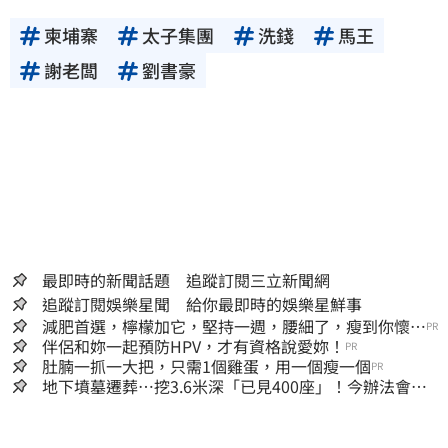
柬埔寨
太子集團
洗錢
馬王
謝老闆
劉書豪
最即時的新聞話題 追蹤訂閱三立新聞網
追蹤訂閱娛樂星聞 給你最即時的娛樂星鮮事
減肥首選，檸檬加它，堅持一週，腰細了，瘦到你懷疑
PR
人生
伴侶和妳一起預防HPV，才有資格說愛妳！
PR
肚腩一抓一大把，只需1個雞蛋，用一個瘦一個
PR
地下墳墓遷葬…挖3.6米深「已見400座」！今辦法會安
撫祖先