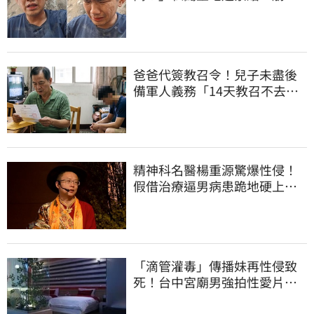
潰：不接受漫天要價
爸爸代簽教召令！兒子未盡後
備軍人義務「14天教召不去」
換3個月刑期
精神科名醫楊重源驚爆性侵！
假借治療逼男病患跪地硬上…
遭判刑4年8月
「滴管灌毒」傳播妹再性侵致
死！台中宮廟男強拍性愛片
惡行曝光