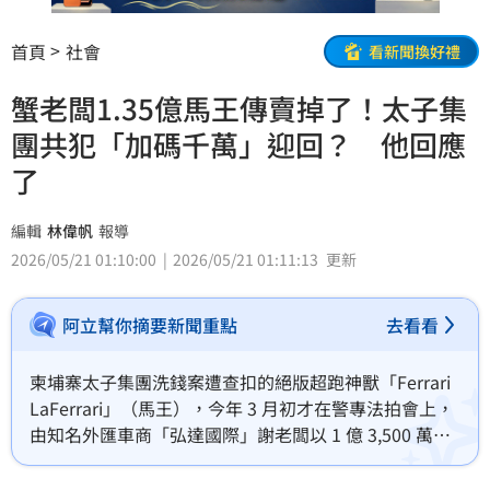
首頁
社會
看新聞換好禮
蟹老闆1.35億馬王傳賣掉了！太子集
團共犯「加碼千萬」迎回？ 他回應
了
編輯
林偉帆
報導
2026/05/21 01:10:00
2026/05/21 01:11:13
更新
阿立幫你摘要新聞重點
去看看
柬埔寨太子集團洗錢案遭查扣的絕版超跑神獸「Ferrari 
LaFerrari」（馬王），今年 3 月初才在警專法拍會上，
由知名外匯車商「弘達國際」謝老闆以 1 億 3,500 萬元
天價震撼標下。不料，屁股還沒坐熱，近日超跑圈內驚
傳該車已秘密完成私下交易，且新買家身分極具爭議，