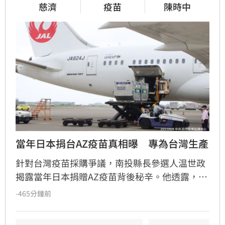
慈濟
疫苗
陳時中
當年日本捐台AZ疫苗真相曝　專為台灣生產
針對台灣疫苗採購爭議，南投縣長參選人温世政
揭露當年日本捐贈AZ疫苗背後秘辛。他透露，這
批疫苗源於他透過牛津大學人脈牽線，請廠商專
-465分鐘前
門為台灣加開產線生產。考量國際處境及避免中
國阻撓，最終採取先送往日本、再由日本捐贈給