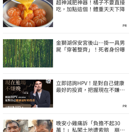
超神減肥神器！橘子不要直接
吃，加點這個！體重天天下降
PR
金獅湖保安宮後山…掛一具男
屍「穿著整齊」！死者身份曝
立即諮詢HPV！是對自己健康
最好的投資，把握現在不嫌
晚！
PR
晚安小雞痛訴「負擔不起30
萬！」私闖土地遭索賠 崩