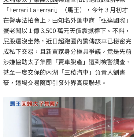
「Ferrari LaFerrari」（
馬王
），今年 3 月初才
在警專法拍會上，由知名外匯車商「弘達國際」
蟹老闆以 1 億 3,500 萬元天價震撼標下。不料，
屁股還沒坐熱，近日超跑圈內驚傳該車已秘密完
成私下交易，且新買家身分極具爭議，竟是先前
涉嫌協助太子集團「賣車脫產」遭到檢警調查、
甚至一度交保的內湖「三稜汽車」負責人
劉書
豪
，這場交易隨即引發外界高度聯想。