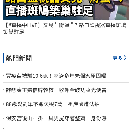
【#直播中LIVE】又見＂孵蛋＂? 路口監視器直播斑鳩
築巢駐足
熱門新聞
更多
買疫苗被騙10.6億！慈濟多年未報案原因曝
詐慈濟主嫌信辟穀教 收押全破功嗑光便當
88歲翁罰單不繳欠稅7萬 祖產險遭法拍
保安宮後山…掛一具男屍穿著整齊！身份曝