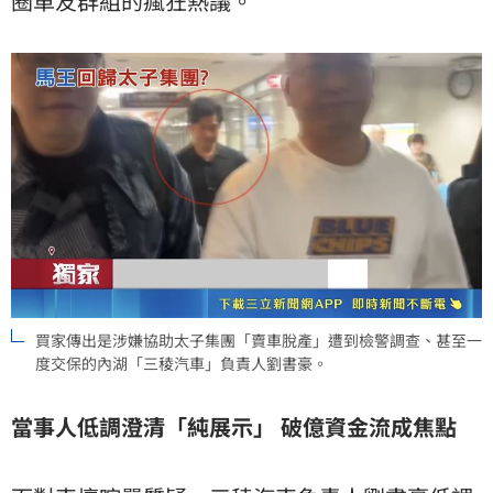
圈車友群組的瘋狂熱議。
買家傳出是涉嫌協助太子集團「賣車脫產」遭到檢警調查、甚至一
度交保的內湖「三稜汽車」負責人劉書豪。
當事人低調澄清「純展示」 破億資金流成焦點