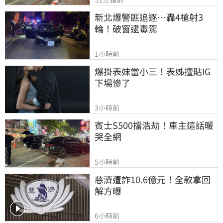
新北爆警匪追逐…轟4槍射3
輪！破窗逮毒駕
1小時前
爆掛表妹當小三！表姊擅貼IG
下場慘了
3小時前
賓士S500擋浩劫！車主這話暖
哭全網
5小時前
慈濟遭詐10.6億元！全款拿回
解方曝
6小時前