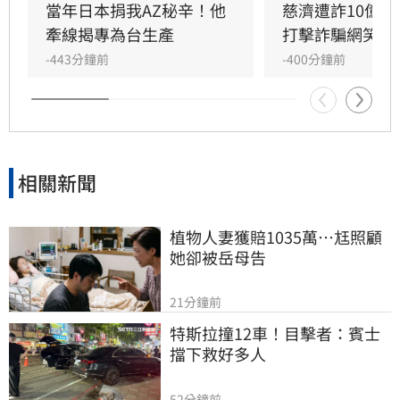
台灣的策略。此內幕曝光後，引起政壇熱議，民
當年日本捐我AZ秘辛！他
慈濟遭詐10億　
進黨議員卓冠廷與王浩宇感嘆，當時台灣四處奔
牽線揭專為台生產
打擊詐騙網笑翻
走爭取疫苗，外界卻誤解為日本贈送剩餘庫存，
-443分鐘前
-400分鐘前
如今真相大白，證明這是一場充滿艱辛的防疫外
交，更顯示出台日友好情誼背後的努力與不易。
相關新聞
植物人妻獲賠1035萬…尪照顧
她卻被岳母告
21分鐘前
特斯拉撞12車！目擊者：賓士
擋下救好多人
52分鐘前