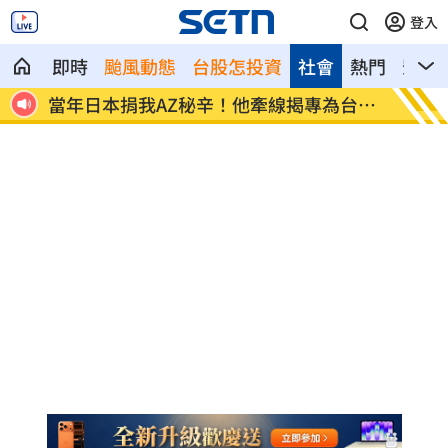
登入
即時
颱風動態
台股怎投資
社會
熱門
影音
賣台
當年日本捐我AZ秘辛！他牽線揭專為台生
白海豚
產