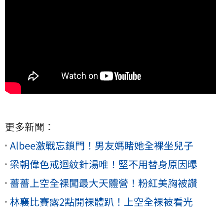
更多新聞：
Albee激戰忘鎖門！男友媽睹她全裸坐兒子
梁朝偉色戒迴紋針湯唯！堅不用替身原因曝
薔薔上空全裸闖最大天體營！粉紅美胸被讚
林襄比賽露2點開裸體趴！上空全裸被看光