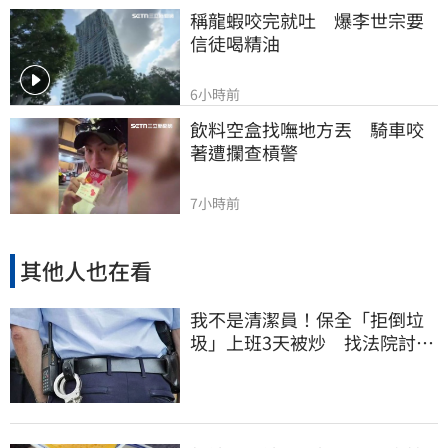
稱龍蝦咬完就吐　爆李世宗要
信徒喝精油
6小時前
飲料空盒找嘸地方丟　騎車咬
著遭攔查槓警
7小時前
其他人也在看
我不是清潔員！保全「拒倒垃
圾」上班3天被炒 找法院討公
道結果出爐