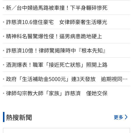
新／台中婦過馬路被車撞！下半身輾碎慘死
詐慈濟10.6億住豪宅 女律師豪奢生活曝光
精神科名醫驚爆性侵！逼男病患跪地硬上
詐慈濟10億！律師驚揭陳時中『根本先知』
酒測爆表！職軍「接近死亡狀態」照開上路
政府「生活補助金5000元」連3天發放 逾期視同放
棄
律師勾宗教大師「家族」詐慈濟 僅她交保
熱搜新聞
更多