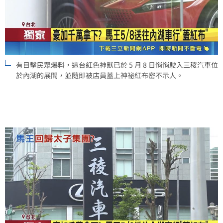
有目擊民眾爆料，這台紅色神獸已於 5 月 8 日悄悄駛入三稜汽車位
於內湖的展間，並隨即被店員蓋上神祕紅布密不示人。