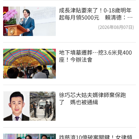
成長津貼要來了！0-18歲明年
起每月領5000元 賴清德：此
時不生更待何時
(2026年08月07日)
地下墳墓遷葬…挖3.6米見400
座！今辦法會
徐巧芯大姑夫婿律師棄保跑
了　媽也被通緝
詐慈濟10億破案關鍵！女律頻