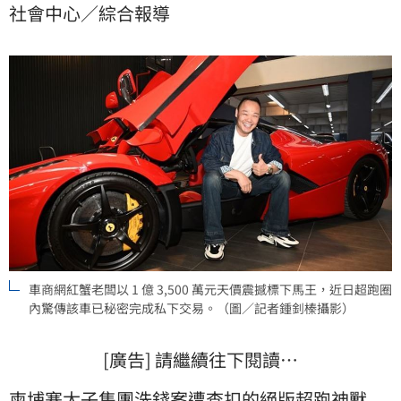
社會中心／綜合報導
竟是先前涉嫌協助太子集團「賣車脫產」遭到檢警調
查、甚至一度交保的內湖「三稜汽車」負責人劉書豪，
這場交易隨即引發外界高度聯想。
車商網紅蟹老闆以 1 億 3,500 萬元天價震撼標下馬王，近日超跑圈
內驚傳該車已秘密完成私下交易。（圖／記者鍾釗榛攝影）
[廣告] 請繼續往下閱讀…
柬埔寨
太子集團
洗錢
案遭查扣的絕版超跑神獸