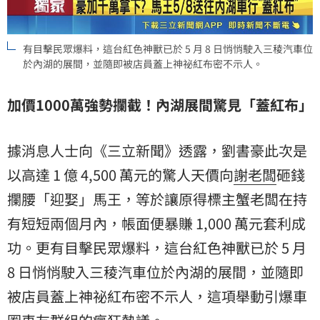
有目擊民眾爆料，這台紅色神獸已於 5 月 8 日悄悄駛入三稜汽車位
於內湖的展間，並隨即被店員蓋上神祕紅布密不示人。
加價1000萬強勢攔截！內湖展間驚見「蓋紅布」
據消息人士向《三立新聞》透露，劉書豪此次是
以高達 1 億 4,500 萬元的驚人天價向
謝老闆
砸錢
攔腰「迎娶」馬王，等於讓原得標主蟹老闆在持
有短短兩個月內，帳面便暴賺 1,000 萬元套利成
功。更有目擊民眾爆料，這台紅色神獸已於 5 月
8 日悄悄駛入三稜汽車位於內湖的展間，並隨即
被店員蓋上神祕紅布密不示人，這項舉動引爆車