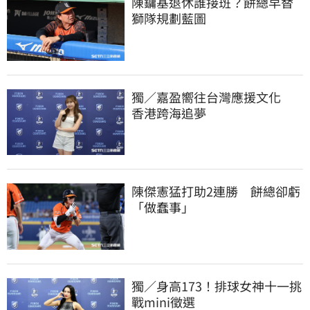
陳鏞基退休誰接班？餅總早替
獅隊規劃藍圖
獨／嘉盈嚮往台灣應援文化　
香港跨海追夢
陳傑憲猛打助2連勝　餅總卻虧
「做蠢事」
獨／身高173！排球女神十一挑
戰mini徵選