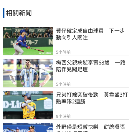
命財產安全。
相關新聞
費仔確定成自由球員　下一步
動向引人關注
5小時前
梅西父親病逝享壽68歲　一路
陪伴兒闖足壇
5小時前
兄弟打線突破後勁　黃韋盛3打
點率隊2連勝
9小時前
外野僅是短暫快樂　餅總曝張