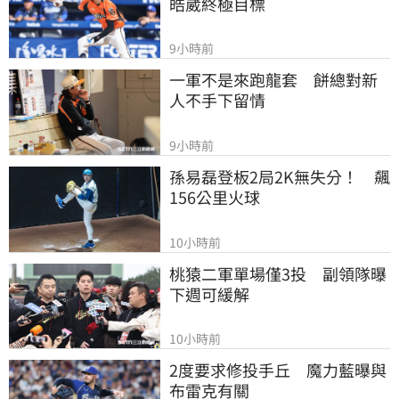
皓崴終極目標
9小時前
一軍不是來跑龍套　餅總對新
人不手下留情
9小時前
孫易磊登板2局2K無失分！　飆
156公里火球
10小時前
桃猿二軍單場僅3投　副領隊曝
下週可緩解
10小時前
2度要求修投手丘　魔力藍曝與
布雷克有關