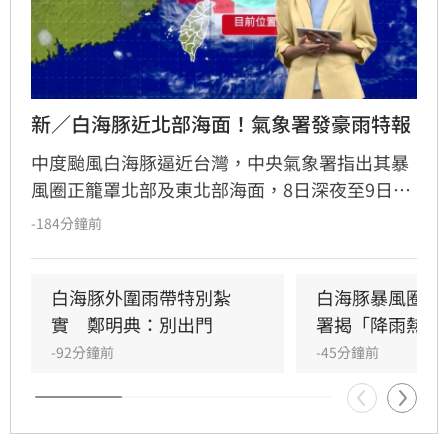
新／白海豚近北部海面！氣象署發豪雨特報
中度颱風白海豚逼近台灣，中央氣象署指出其暴
風圈正籠罩北部及東北部海面，8日深夜至9日白
天是影響最劇烈時刻。受外圍環流影響，中北部
-184分鐘前
山區恐現大豪雨，新竹苗栗累積雨量上看350毫
米，花東地區則受沉降作用影響，持續出現38度
極端高溫。沿海地區風浪強勁，基隆北海岸掀起
白海豚外圍雨帶特別紮
白海豚暴風圈縮
6米巨浪，適逢年度大潮，低窪地區務必慎防積
實　鄭明典：別出門
署揭「降雨熱區
淹水。預計颱風將於9日晚間登陸中國後減弱，
-92分鐘前
-45分鐘前
北部降雨有望在10日清晨趨緩，提醒民眾父親節
連假期間避免前往山區及海邊活動，並隨時留意
氣象署最新發布的豪雨特報與防颱資訊，確保生