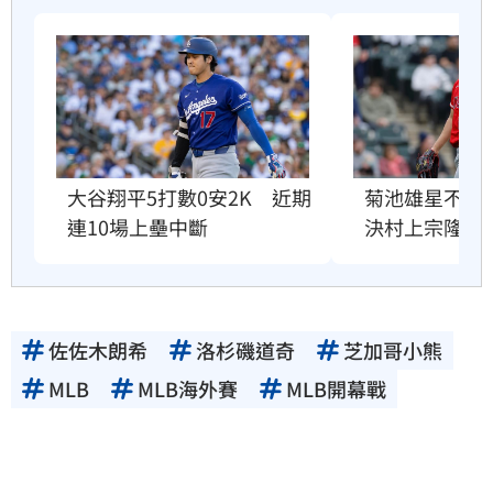
大谷翔平5打數0安2K　近期
菊池雄星不適
連10場上壘中斷
決村上宗隆1
佐佐木朗希
洛杉磯道奇
芝加哥小熊
MLB
MLB海外賽
MLB開幕戰