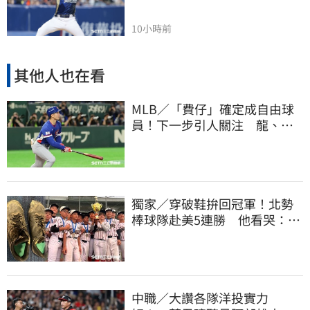
10小時前
其他人也在看
MLB／「費仔」確定成自由球
員！下一步引人關注 龍、獅
都曾表態想網羅
獨家／穿破鞋拚回冠軍！北勢
棒球隊赴美5連勝 他看哭：台
灣囡仔的韌性
中職／大讚各隊洋投實力