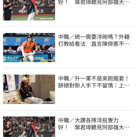
好！ 葉君璋聽見阿部雄大被
註銷好吃驚
中職／統一需要洋砲嗎？外籍
打教給看法 直言陳傑憲不能
天天4安扛全隊
中職／升一軍不是來跑龍套！
餅總對新人手下不留情：上來
設法把先發擠掉
中職／大讚各隊洋投實力
好！ 葉君璋聽見阿部雄大被
註銷好吃驚