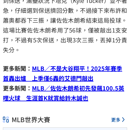
到保送，滿壘狀況下塔克（Kyle Tucker）並不著
急，仔細選到保送擠回分數，不過接下來布許和
蕭奧都吞下三振，讓佐佐木朗希結束這局投球。
這場比賽佐佐木朗希用了56球，僅被敲出1支安
打，不過有5次保送，出現3次三振，丟掉1分責
失分。
更多新聞：
MLB／不是大谷翔平！2025年賽季
首轟出爐 上季僅6轟的艾德門敲出
更多新聞：
MLB／佐佐木朗希初先發飆100.5英
哩火球 生涯首K就賞給鈴木誠也
MLB世界大賽
更多