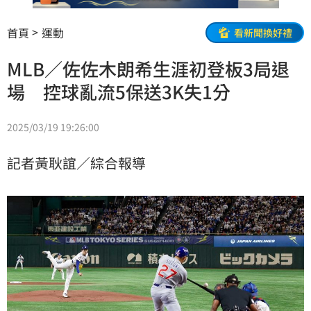
首頁
運動
看新聞換好禮
MLB／佐佐木朗希生涯初登板3局退
場 控球亂流5保送3K失1分
2025/03/19 19:26:00
記者黃耿誼／綜合報導