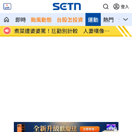
登入
即時
颱風動態
台股怎投資
運動
熱門
影音
像台
新／白海豚近北部海面！氣象署發豪雨特
南電Q
報