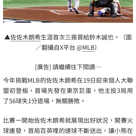
▲
佐佐木朗希
生涯首次三振賞給鈴木誠也。（圖
／翻攝自X平台 @
MLB
）
[廣告] 請繼續往下閱讀…
今年挑戰MLB的佐佐木朗希在19日迎來個人大聯
盟初登板，首場先發在東京巨蛋，他主投3局用
了56球失1分退場，無關勝敗。
比賽一開始佐佐木朗希就展現出好狀況，開賽火
球連發，首局百英哩的速球不斷送出，讓小熊在