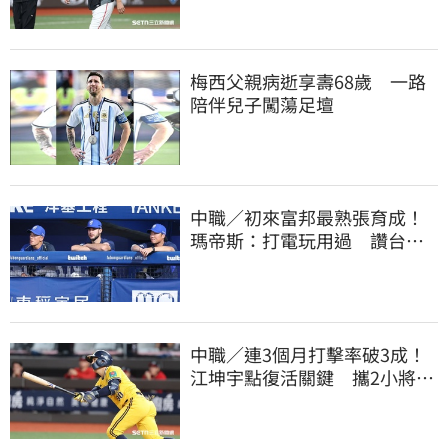
梅西父親病逝享壽68歲 一路
陪伴兒子闖蕩足壇
中職／初來富邦最熟張育成！
瑪帝斯：打電玩用過 讚台灣
麥當勞大勝美國
中職／連3個月打擊率破3成！
江坤宇點復活關鍵 攜2小將赴
美特訓見成效