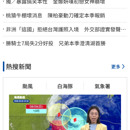
獨／暴露搞笑本性 金娜妍嘆初戀女神崩壞
桃猿牛棚壞消息 陳柏豪動刀確定本季報銷
非洲「這國」拒絕台灣護照入境 外交部證實發聲
了：持續交涉聯繫
勝騎士7局失2分好投 兄弟本季澄清湖首勝
熱搜新聞
更多
颱風
白海豚
氣象署