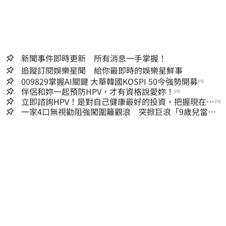
新聞事件即時更新 所有消息一手掌握！
追蹤訂閱娛樂星聞 給你最即時的娛樂星鮮事
009829掌握AI關鍵 大華韓國KOSPI 50今強勢開募
PR
伴侶和妳一起預防HPV，才有資格說愛妳！
PR
立即諮詢HPV！是對自己健康最好的投資，把握現在不
PR
嫌晚！
一家4口無視勸阻強闖圍籬觀浪 突掀巨浪「9歲兒當場
遭捲入海」