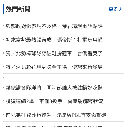
熱門新聞
更多
郭郁政對獅表現不及格 葉君璋說重話點評
初來富邦最熟張育成 瑪帝斯：打電玩用過
獨／北勢棒球隊穿破鞋拚冠軍 台僑看哭了
獨／河北彩花現身味全主場 傳想來台發展
葉總讚各隊洋將 聞阿部雄大被註銷好吃驚
桃猿連續2場二軍僅3投手 曾豪駒解釋狀況
前兄弟打教莎菈炸裂 還是WPBL首支滿貫砲