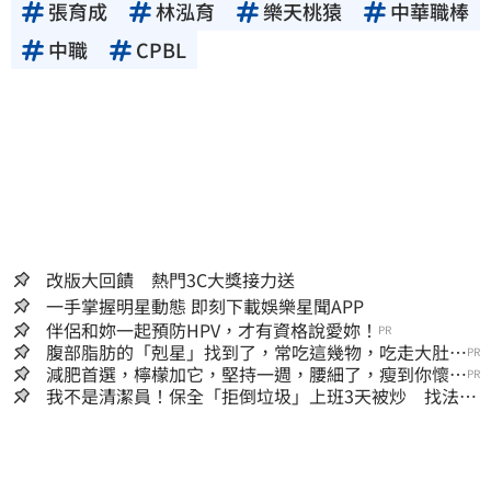
張育成
林泓育
樂天桃猿
中華職棒
中職
CPBL
改版大回饋 熱門3C大獎接力送
一手掌握明星動態 即刻下載娛樂星聞APP
伴侶和妳一起預防HPV，才有資格說愛妳！
PR
腹部脂肪的「剋星」找到了，常吃這幾物，吃走大肚
PR
囊，瘦出小蠻腰
減肥首選，檸檬加它，堅持一週，腰細了，瘦到你懷疑
PR
人生
我不是清潔員！保全「拒倒垃圾」上班3天被炒 找法院
討公道結果出爐