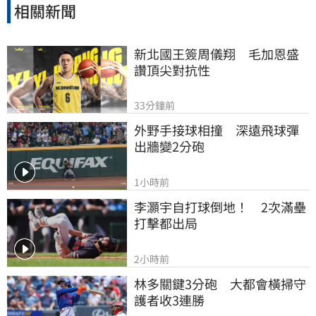
相關新聞
新北國王簽周儀翔　毛加恩盛
讚頂尖對抗性
33分鐘前
外野手接球相撞　深遠飛球彈
出牆變2分砲
1小時前
李灝宇自打球倒地！　2次滿壘
打擊都出局
2小時前
林多關鍵3分砲　大都會橫掃守
護者收3連勝