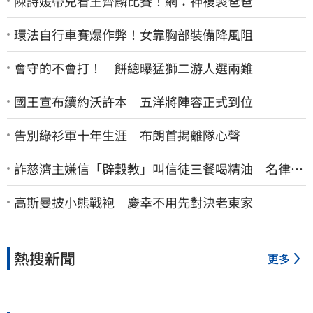
陳詩媛帶兒看王齊麟比賽！網：神複製爸爸
環法自行車賽爆作弊！女靠胸部裝備降風阻
會守的不會打！ 餅總曝猛獅二游人選兩難
國王宣布續約沃許本 五洋將陣容正式到位
告別綠衫軍十年生涯 布朗首揭離隊心聲
詐慈濟主嫌信「辟穀教」叫信徒三餐喝精油 名律乾
女兒卻吃鮑魚喝紅酒
高斯曼披小熊戰袍 慶幸不用先對決老東家
熱搜新聞
更多