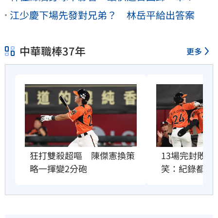
江少慶下場先發對兄弟？ 林岳平給出答案
中華職棒37年
更多
狂打雙殺超嘔　陳傑憲換策
13場完封敗
略一揮變2分砲
笑：紀錄都破