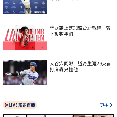
林庭謙正式加盟台新戰神　簽
下複數年約
大谷炸同鄉　道奇生涯29支首
打席轟只輸他
現正直播
更多