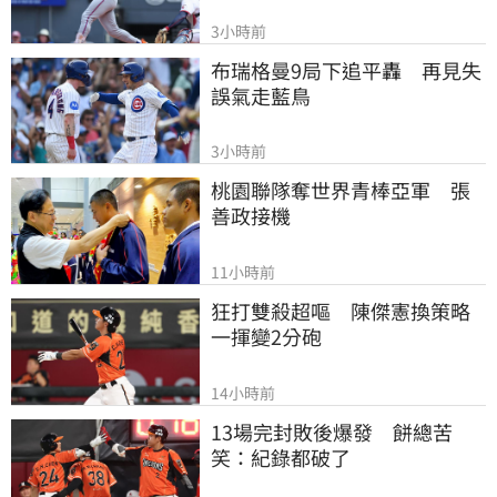
3小時前
布瑞格曼9局下追平轟　再見失
誤氣走藍鳥
3小時前
桃園聯隊奪世界青棒亞軍　張
善政接機
11小時前
狂打雙殺超嘔　陳傑憲換策略
一揮變2分砲
14小時前
13場完封敗後爆發　餅總苦
笑：紀錄都破了