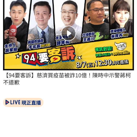
【94要客訴】慈濟買疫苗被詐10億！陳時中示警蔣柯
不道歉
現正直播