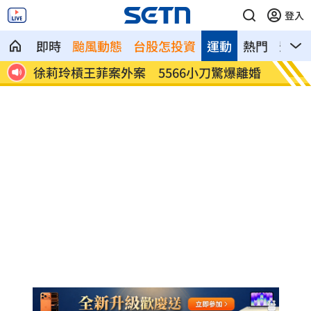
登入
即時
颱風動態
台股怎投資
運動
熱門
影音
億品
徐莉玲槓王菲案外案 5566小刀驚爆離婚
通緝犯
亡