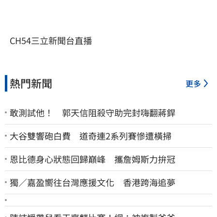
CH54三立新聞台直播
熱門新聞
更多
敢測試他！ 郭天信阻殺守助完封嗨翻蔣銲
大谷雙響砲白費 道奇連2系列賽慘遭橫掃
恩比德身心狀態回歸巔峰 攜詹姆斯力拚冠
獨／嘉盈嚮往台灣應援文化 香港跨海追夢