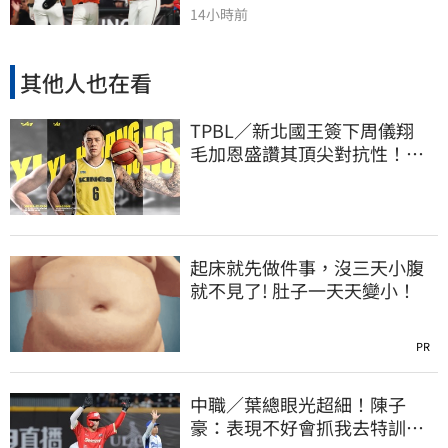
14小時前
其他人也在看
TPBL／新北國王簽下周儀翔
毛加恩盛讚其頂尖對抗性！盼
助隊衝擊金盃
起床就先做件事，沒三天小腹
就不見了! 肚子一天天變小！
PR
中職／葉總眼光超細！陳子
豪：表現不好會抓我去特訓