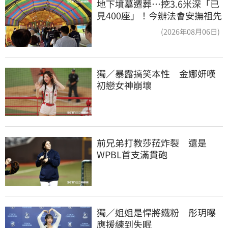
地下墳墓遷葬…挖3.6米深「已
見400座」！今辦法會安撫祖先
(2026年08月06日)
獨／暴露搞笑本性　金娜妍嘆
初戀女神崩壞
前兄弟打教莎菈炸裂　還是
WPBL首支滿貫砲
獨／姐姐是悍將鐵粉　彤玥曝
應援練到失眠