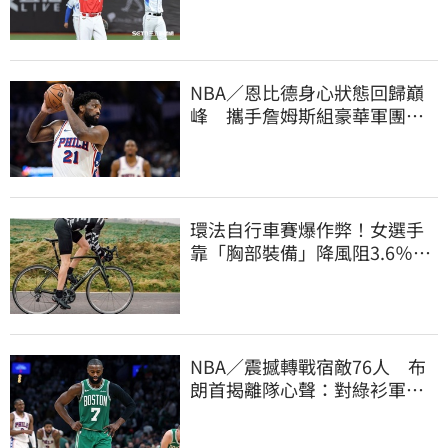
手感回升更要多練
NBA／恩比德身心狀態回歸巔
峰 攜手詹姆斯組豪華軍團！
力拚新賽季奪冠
環法自行車賽爆作弊！女選手
靠「胸部裝備」降風阻3.6％
官方加強1檢查
NBA／震撼轉戰宿敵76人 布
朗首揭離隊心聲：對綠衫軍處
理方式感到失望