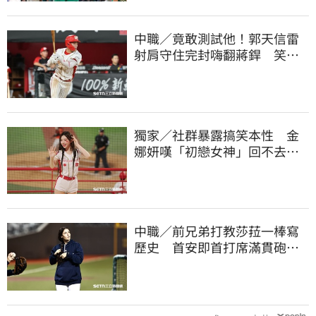
中職／竟敢測試他！郭天信雷
射肩守住完封嗨翻蔣銲 笑談
和鋼龍爭三振王
獨家／社群暴露搞笑本性 金
娜妍嘆「初戀女神」回不去！
喊話想代言啤酒
中職／前兄弟打教莎菈一棒寫
歷史 首安即首打席滿貫砲！
還是WPBL第一支