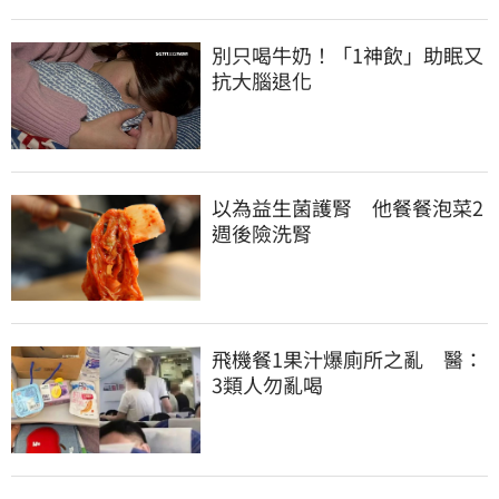
別只喝牛奶！「1神飲」助眠又
抗大腦退化
以為益生菌護腎　他餐餐泡菜2
週後險洗腎
飛機餐1果汁爆廁所之亂　醫：
3類人勿亂喝