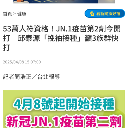
首頁
健康
看新聞換好禮
53萬人符資格！JN.1疫苗第2劑今開
打 邱泰源「挽袖接種」籲3族群快
打
2025/04/08 15:07:00
記者簡浩正／台北報導