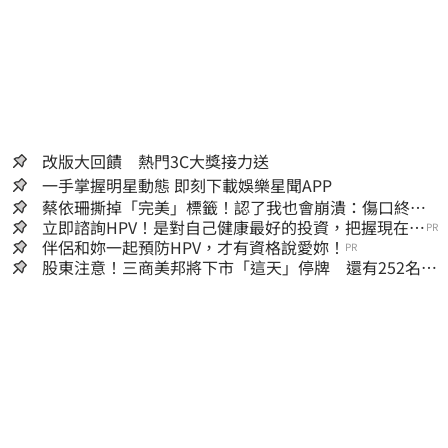
改版大回饋 熱門3C大獎接力送
一手掌握明星動態 即刻下載娛樂星聞APP
蔡依珊撕掉「完美」標籤！認了我也會崩潰：傷口終究
會癒合
立即諮詢HPV！是對自己健康最好的投資，把握現在不
PR
嫌晚！
伴侶和妳一起預防HPV，才有資格說愛妳！
PR
股東注意！三商美邦將下市「這天」停牌 還有252名千
張大戶