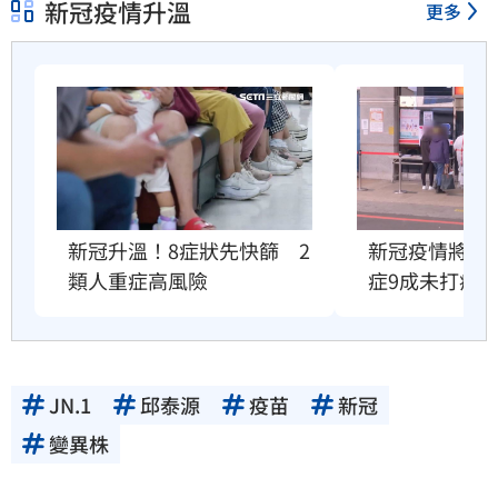
新冠疫情升溫
更多
新冠升溫！8症狀先快篩　2
新冠疫情將衝
類人重症高風險
症9成未打疫
JN.1
邱泰源
疫苗
新冠
變異株