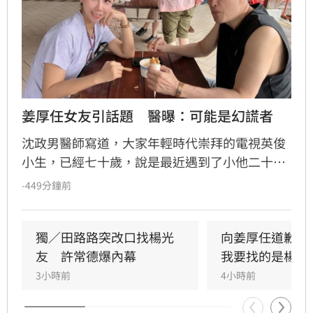
姜厚任女友引話題　醫曝：可能是幻謊者
沈政男醫師寫道，大家年輕時代崇拜的電視英俊
小生，已經七十歲，說是最近遇到了小他二十幾
歲的真愛，本來大家為他高興，後來發現那位真
-449分鐘前
愛，自稱家世背景學經歷與財富地位，如何又如
何，實在太誇張，不少個資似乎沒有那回事，於
是不免為老藝人擔心，是不是受騙上當了？
獨／田路路突改口找楊光
向姜厚任道歉　
友　許常德爆內幕
我要找的是楊光
3小時前
4小時前