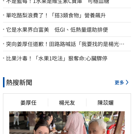
不是藍莓！1水果是維生素C寶庫 可穩血糖
單吃酪梨浪費了！「搭3類食物」營養飆升
它是水果界白富美 低GI、低熱量還助排便
突向姜厚任道歉！田路路喊話「我要找的是楊光
友」：當時太衝動
比果汁毒！「水果1吃法」狠奪命:心臟驟停
熱搜新聞
更多
姜厚任
楊光友
陳苡孋