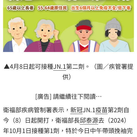
▲4月8日起可接種
JN.1
第二劑。（圖／疾管署提
供）
[廣告] 請繼續往下閱讀…
衛福部疾病管制署表示，
新冠
JN.1
疫苗
第2劑自
今（8）日起開打，衛福部長
邱泰源
去（2024）
年10月1日接種第1劑，特於今日中午帶頭挽袖完