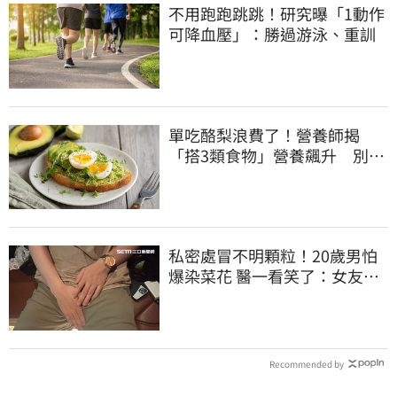
不用跑跑跳跳！研究曝「1動作
可降血壓」：勝過游泳、重訓
單吃酪梨浪費了！營養師揭
「搭3類食物」營養飆升 別再
加蜂蜜
私密處冒不明顆粒！20歲男怕
爆染菜花 醫一看笑了：女友常
誤會
Recommended by