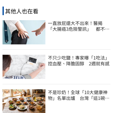
其他人也在看
一直放屁還大不出來！醫揭
「大腸癌3危險警訊」 都不排
氣也該緊張
不只少吃鹽！專家曝「1吃法」
控血壓、降膽固醇 2週就有感
不是珍奶！全球「10大健康神
物」名單出爐 台灣「這1碗」
霸氣上榜