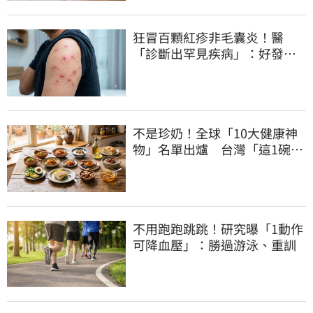
狂冒百顆紅疹非毛囊炎！醫
「診斷出罕見疾病」：好發這
族群
不是珍奶！全球「10大健康神
物」名單出爐 台灣「這1碗」
霸氣上榜
不用跑跑跳跳！研究曝「1動作
可降血壓」：勝過游泳、重訓