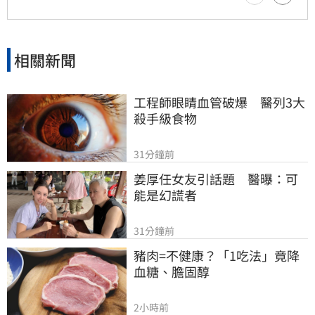
相關新聞
工程師眼睛血管破爆　醫列3大
殺手級食物
31分鐘前
姜厚任女友引話題　醫曝：可
能是幻謊者
31分鐘前
豬肉=不健康？「1吃法」竟降
血糖、膽固醇
2小時前