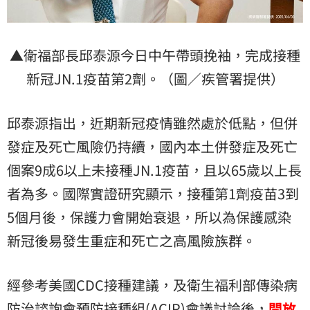
▲衛福部長邱泰源今日中午帶頭挽袖，完成接種
新冠JN.1疫苗第2劑。（圖／疾管署提供）
邱泰源指出，近期新冠疫情雖然處於低點，但併
發症及死亡風險仍持續，國內本土併發症及死亡
個案9成6以上未接種JN.1疫苗，且以65歲以上長
者為多。國際實證研究顯示，接種第1劑疫苗3到
5個月後，保護力會開始衰退，所以為保護感染
新冠後易發生重症和死亡之高風險族群。
經參考美國CDC接種建議，及衛生福利部傳染病
防治諮詢會預防接種組(ACIP)會議討論後，
開放