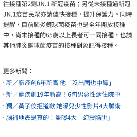
往接種第2劑JN.1 新冠疫苗；另從未接種過新冠
JN.1疫苗民眾亦請儘快接種，提升保護力。同時
提醒，目前肺炎鏈球菌疫苗也是全年開放接種
中，尚未接種的65歲以上長者可一同接種，也請
其他肺炎鏈球菌疫苗的接種對象記得接種。
更多新聞：
新／麻疹創6年新高 他「沒出國也中鏢」
新／瘧疾創19年新高！6旬男惡性瘧住院中
獨／黃子佼拒道歉 她曝兒少性影片4大騙術
腦補地震是真的！醫曝4大「幻震陷阱」