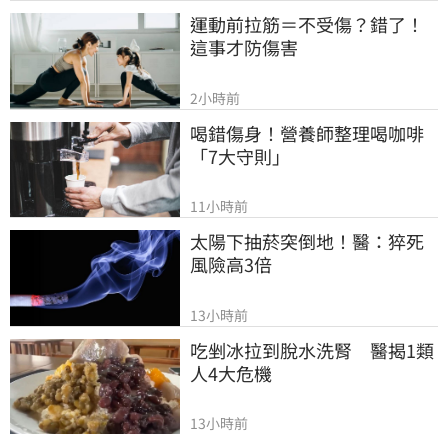
運動前拉筋＝不受傷？錯了！
這事才防傷害
2小時前
喝錯傷身！營養師整理喝咖啡
「7大守則」
11小時前
太陽下抽菸突倒地！醫：猝死
風險高3倍
13小時前
吃剉冰拉到脫水洗腎　醫揭1類
人4大危機
13小時前