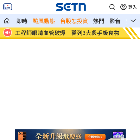
登入
即時
颱風動態
台股怎投資
熱門
影音
熱搜
謊者
工程師眼睛血管破爆 醫列3大殺手級食物
受惠A