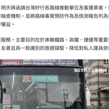
場！
10:30
，明天將函請台灣好行各路線推動單位及客運業者，
熱潮
10:00
擊抽查機制，並將路線毒駕預防作為及檢測報告列為
客權益。
15
車服務，主要目的在於串聯鐵路、高鐵、捷運等重要
、友善且具一致識別的旅遊接駁，降低對私人運具依