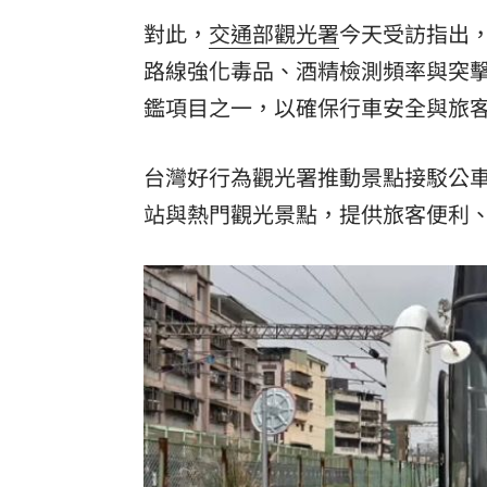
「拍片人的多重宇宙」職涯論壇9/12登
對此，
交通部觀光署
今天受訪指出
8國球員齊聚高雄 Formosa 7s掀足球
路線強化毒品、酒精檢測頻率與突
鑑項目之一，以確保行車安全與旅
理想混蛋號召粉絲跨海追星吃美食！
18:
台灣好行為觀光署推動景點接駁公
站與熱門觀光景點，提供旅客便利