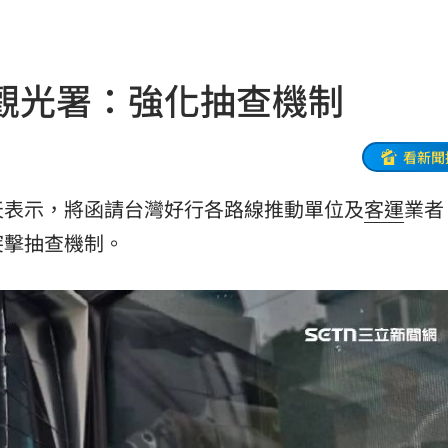
電
15:02
放手
15:02
觀光署：強化抽查機制
程
14:58
看新聞
定他
14:58
天表示，將函請台灣好行各路線推動單位及
客運
業者
開搶
14:50
突擊抽查機制。
媽媽
14:50
錢花
14:46
長
14:39
幕
14:36
動
14:36