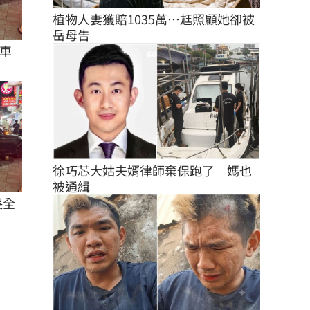
植物人妻獲賠1035萬…尪照顧她卻被
岳母告
車
徐巧芯大姑夫婿律師棄保跑了　媽也
被通緝
哭全