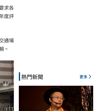
要求各
年度評
交通場
賴。
熱門新聞
更多