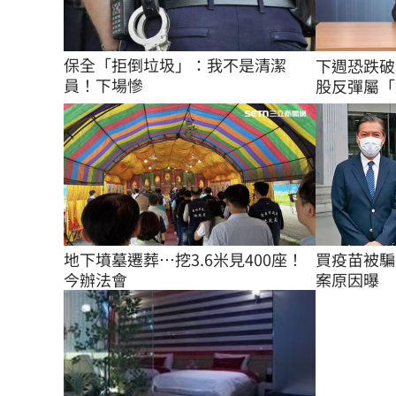
保全「拒倒垃圾」：我不是清潔
下週恐跌破
員！下場慘
股反彈屬「
地下墳墓遷葬…挖3.6米見400座！
買疫苗被騙
今辦法會
案原因曝