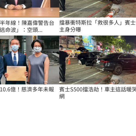
擋暴衝特斯拉「救很多人」賓士
半年線！陳嘉偉警告台
主身分曝
逃命波」：空頭...
10.6億！慈濟多年未報
賓士S500擋浩劫！車主這話暖
網