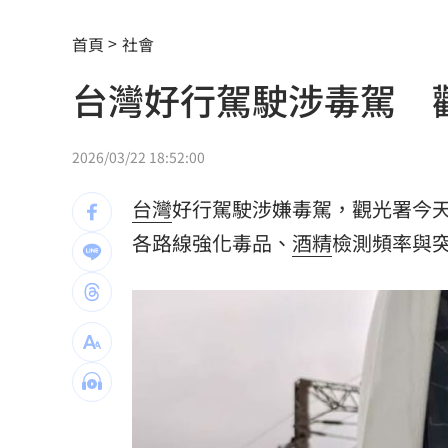
英特爾靠川普不夠 業界:客戶不敢惹台積
首頁
社會
「最美變性人」揭離婚真相 自曝主動
台灣好行駕駛涉毒駕 
慈濟內部信曝光！還原遭詐10億採購過
2026/03/22 18:52:00
結婚契機曝 HAHA「這一句話」讓星認
台灣
好行駕駛涉嫌毒駕，觀光署今
中秋不吃月餅！最黑蛋黃酥、老店蛋捲
各路線強化毒品、
酒精
檢測頻率與
演活腦麻患者奪獎 柯淑勤愛女放話嗆
役男潛逃被抓曝悲慘處境！兄母入獄缺
雨天鞋子濕「1錯誤習慣」香港腳黴菌狂
上節目驚傳拿不到酬勞 8點檔男星曝內
白海豚殺到家門口！下週恐又有熱帶擾