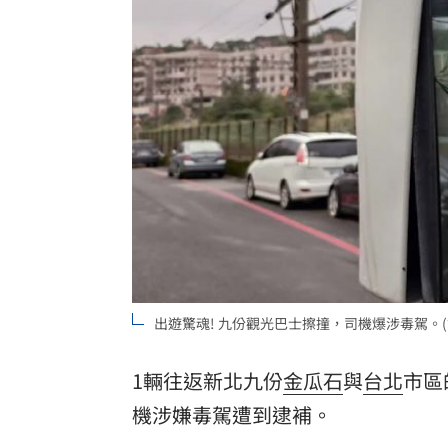
自稱台大學姐遭追問 姜厚任女友回應
聽一句「老公」！單親媽交5卡下場慘
14
非洲這國拒絕台灣護照入境 外交部發
台灣彩券開獎直播中
20:31
LIVE三立+24小時直播
15:27
三立iNEWS新聞台線上直播
18:00
AI時代！威力馬導入智慧營運系統提升
出遊驚魂! 九份觀光巴士擦撞，司機爆涉毒駕。(
商場戰國來臨 台中「頂奢大道」逐漸
1輛往返新北九份
金瓜石
與
台北
市區
台彩父親節推新刮刮樂千萬頭獎超「爸
機涉嫌毒駕遭到逮補。