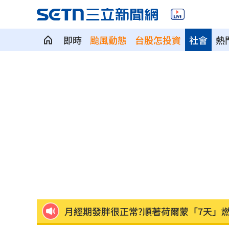
即時
颱風動態
台股怎投資
社會
熱
男星陳屍河中 背包藏20kg水泥塊死因
白海豚豪雨開炸！大全聯搶1元蔬菜
15:2
新／7縣市大雨特報 大雷雨最新警戒區
中颱白海豚逐漸逼近 北市工地鷹架突
千人烤蚵又來了！不畏35度高溫啖鮮甜
月經期發胖很正常?順著荷爾蒙「7天」
藥華藥AOP仲裁出爐 公司財務無重大