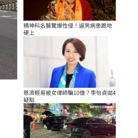
精神科名醫驚爆性侵！逼男病患跪地
硬上
慈濟輕易被女律師騙10億？李怡貞拋4
疑點