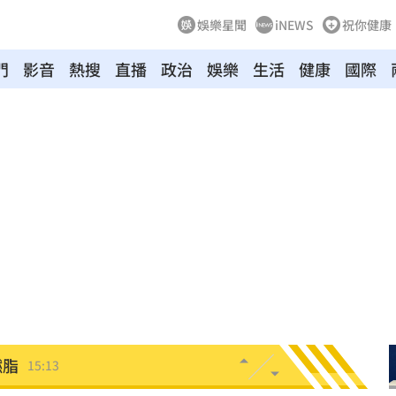
娛樂星聞
iNEWS
祝你健康
門
影音
熱搜
直播
政治
娛樂
生活
健康
國際
成謎
15:27
5
曝
15:25
倒塌
15:23
海味
15:19
燃脂
15:13
影響
15:12