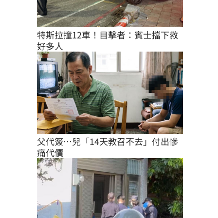
特斯拉撞12車！目擊者：賓士擋下救
好多人
父代簽…兒「14天教召不去」付出慘
痛代價