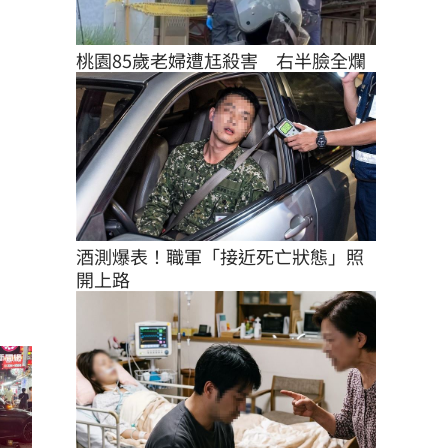
桃園85歲老婦遭尪殺害　右半臉全爛
酒測爆表！職軍「接近死亡狀態」照
開上路