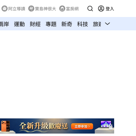
阿立導讀
寶島神很大
富房網
登入
兩岸
運動
財經
專題
新奇
科技
旅遊
汽車
寵物