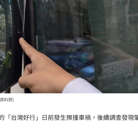
了
14:33
:32
聲了
14:32
效率
12:00
資料照)
成形
12:00
的「台灣好行」日前發生擦撞車禍，後續調查發現
」氣
12:00