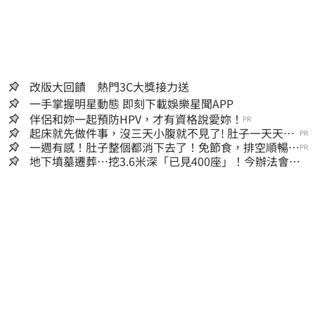
改版大回饋 熱門3C大獎接力送
一手掌握明星動態 即刻下載娛樂星聞APP
伴侶和妳一起預防HPV，才有資格說愛妳！
PR
起床就先做件事，沒三天小腹就不見了! 肚子一天天變
PR
小！
一週有感！肚子整個都消下去了！免節食，排空順暢就
PR
夠
地下墳墓遷葬…挖3.6米深「已見400座」！今辦法會安
撫祖先