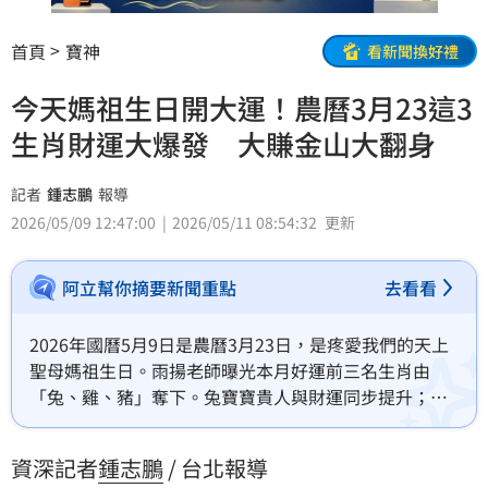
首頁
寶神
看新聞換好禮
今天媽祖生日開大運！農曆3月23這3
生肖財運大爆發 大賺金山大翻身
記者
鍾志鵬
報導
2026/05/09 12:47:00
2026/05/11 08:54:32
更新
阿立幫你摘要新聞重點
去看看
2026年國曆5月9日是農曆3月23日，是疼愛我們的天上
聖母媽祖生日。雨揚老師曝光本月好運前三名生肖由
「兔、雞、豬」奪下。兔寶寶貴人與財運同步提升；雞
寶寶事業人氣大爆發，容易迎來升遷與進財機會；豬寶
寶則是感情、健康、財富全面開旺。其實12師生肖掌握
資深記者
鍾志鵬
/ 台北報導
農曆3月運勢，可以大賺金山大翻身。