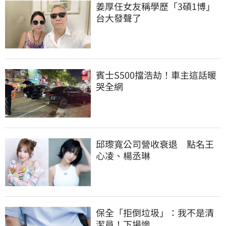
姜厚任女友稱學歷「3碩1博」 
台大發聲了
賓士S500擋浩劫！車主這話暖
哭全網
邱瓈寬公司營收衰退　點名王
心凌、楊丞琳
保全「拒倒垃圾」：我不是清
潔員！下場慘