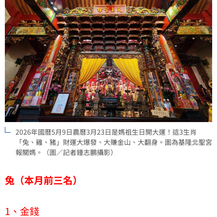
2026年國曆5月9日農曆3月23日是媽祖生日開大運！這3生肖
「兔、雞、豬」財運大爆發、大賺金山、大翻身。圖為基隆北聖宮
報關媽。（圖／記者鍾志鵬攝影）
兔（本月前三名）
1、金錢