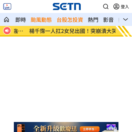
登入
即時
颱風動態
台股怎投資
熱門
影音
熱搜
強後
楊千霈一人扛2女兒出國！突崩潰大哭
王凱生