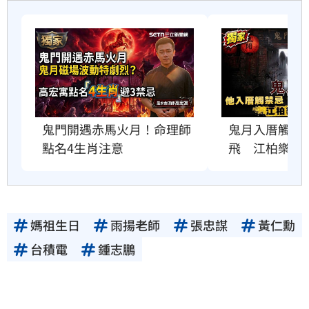
鬼門開遇赤馬火月！命理師
鬼月入厝觸禁
點名4生肖注意
飛　江柏樂曝
媽祖生日
雨揚老師
張忠謀
黃仁勳
台積電
鍾志鵬