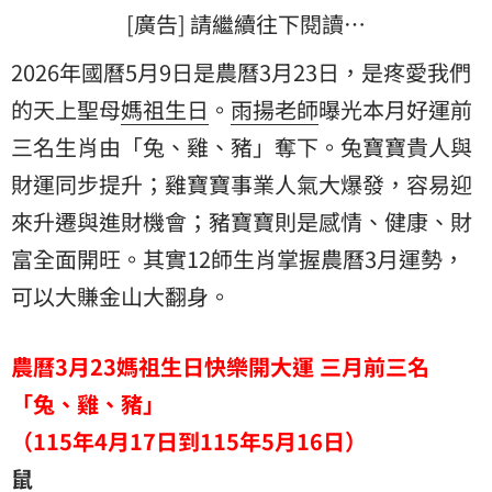
[廣告] 請繼續往下閱讀…
2026年國曆5月9日是農曆3月23日，是疼愛我們
的天上聖母
媽祖生日
。
雨揚老師
曝光本月好運前
三名生肖由「兔、雞、豬」奪下。兔寶寶貴人與
財運同步提升；雞寶寶事業人氣大爆發，容易迎
來升遷與進財機會；豬寶寶則是感情、健康、財
富全面開旺。其實12師生肖掌握農曆3月運勢，
可以大賺金山大翻身。
農曆3月23媽祖生日快樂開大運 三月前三名
「兔、雞、豬」
（115年4月17日到115年5月16日）
鼠