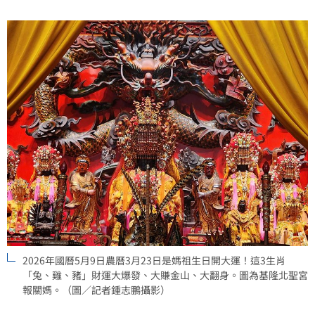
2026年國曆5月9日農曆3月23日是媽祖生日開大運！這3生肖
「兔、雞、豬」財運大爆發、大賺金山、大翻身。圖為基隆北聖宮
報關媽。（圖／記者鍾志鵬攝影）