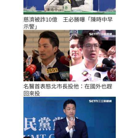
慈濟被詐10億　王必勝曝「陳時中早
示警」
名醫首表態北市長投他：在國外也趕
回來投