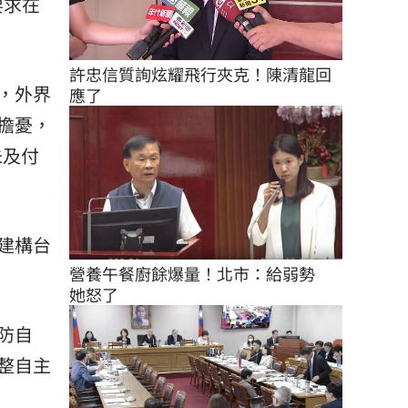
要求在
許忠信質詢炫耀飛行夾克！陳清龍回
，外界
應了
擔憂，
未及付
建構台
營養午餐廚餘爆量！北市：給弱勢　
她怒了
防自
整自主