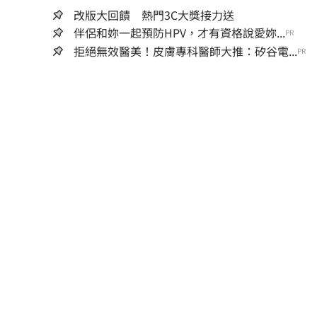
改版大回饋 熱門3C大獎接力送
伴侶和妳一起預防HPV，才有資格說愛妳...
PR
拒絕無效醫美！皮膚專科醫師大推：矽谷電...
PR