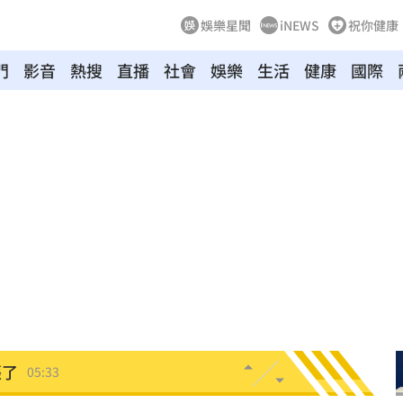
娛樂星聞
iNEWS
祝你健康
門
影音
熱搜
直播
社會
娛樂
生活
健康
國際
身分
05:50
05:48
！
05:45
受阻
05:39
35
張了
05:33