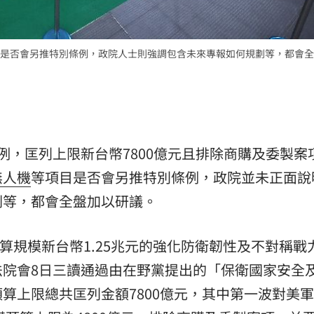
是否會另推特別條例，政院人士則強調包含未來專報如何規劃等，都會全
）
例，匡列上限新台幣7800億元且排除商購及委製案
無人機
等項目是否會另推特別條例，政院並未正面說
劃等，都會全盤加以研議。
預算規模新台幣1.25兆元的強化防衛韌性及不對稱戰
法院會8日三讀通過由在野黨提出的「保衛國家安全
算上限總共匡列金額7800億元，其中第一波對美