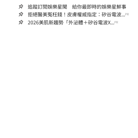
追蹤訂閱娛樂星聞 給你最即時的娛樂星鮮事
拒絕醫美冤枉錢！皮膚權威指定：矽谷電波...
PR
2026美肌新趨勢「外泌體＋矽谷電波X...
PR