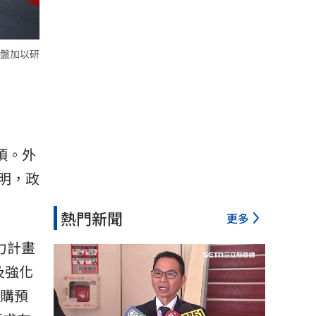
盤加以研
項。外
明，政
熱門新聞
更多
力計畫
及強化
軍購預