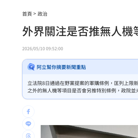
慈濟遭詐10億 陳時中4年前苦勸1句被
首頁
政治
設備大廠的「他」！上半年獲利達去年6
外界關注是否推無人機
外資砍它2萬張 38萬股東拿綠螢光棒自
美降關稅歐盟新制 創新板助攻電動車
2026/05/10 09:52:00
明放颱風假？白海豚「最新暴風侵襲率
阿立幫你摘要新聞重點
外資狂砍！國家隊3億護盤「 這檔金融股
立法院8日通過在野黨提案的軍購條例，匡列上限新
養生村倒了怎麼辦？永豐信託「專款專
之外的無人機等項目是否會另推特別條例，政院並
以研議。
遭台灣父母折磨？黃仁勳吐心聲
05:09
慶祝退休返家途中 她埋下未爆彈
05:02
智財局進駐文博會！連辦7天免費諮詢
05