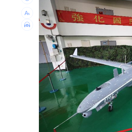
ETF爆208億逃命潮！ 溫建勳揭買盤
04:2
記憶體加金融雙王牌 這檔瞄準韓股長
台中社宅驚見中國國徽！網全炸鍋
04:09
瞄準胃癌新療法 醣聯啟動一期臨床試
台灣彩券開獎直播中
20:31
LIVE三立+24小時直播
15:27
三立iNEWS新聞台線上直播
18:00
理想混蛋號召粉絲跨海追星吃美食！
18: