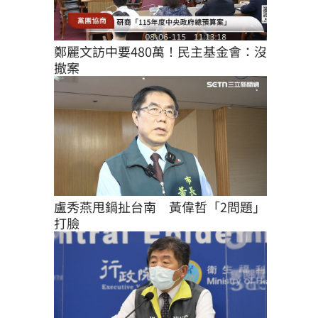
鄭麗文訪中要480萬！民主基金會：沒
撤案
盧秀燕甩鍋扯台南　黃偉哲「2問題」
打臉