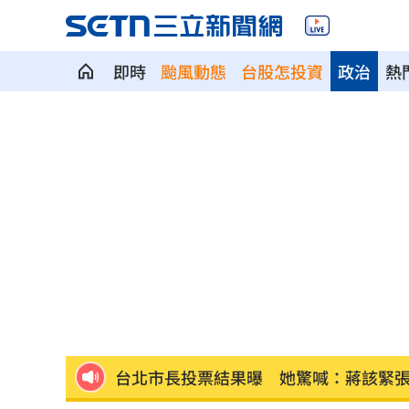
即時
颱風動態
台股怎投資
政治
熱
女律師為何騙到慈濟10億？李怡貞驚揭
淚別高希均！沈春華悲痛揭私下真面目
外資買超20億元 狂掃這檔近4萬張居冠
北京爆不滿對台軍售 美國防官員訪中
韓股又出事？高盛喊出「新目標價」
05:
台北市長投票結果曝 她驚喊：蔣該緊