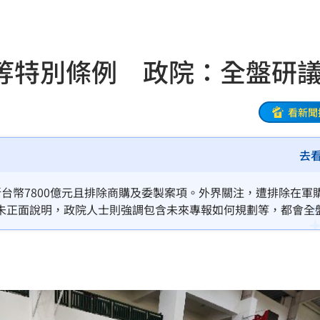
罵爆
05:32
成
05:30
等特別條例 政院：全盤研
嗨
05:30
！
05:25
看新聞
」曝
05:11
去
」
05:10
台幣7800億元且排除商購及委製案項。外界關注，遭排除在軍
用」
05:10
未正面說明，政院人士則強調包含未來專報如何規劃等，都會全
:00