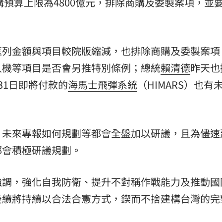
購預算上限為4800億元，排除商購及委製案項，並
。
匡列金額與項目較院版縮減，也排除商購及委製案項
人機等項目是否會另推特別條例；總統
賴清德
昨天也
31日即將付款的
海馬士飛彈系統
（HIMARS）也有
，未來專報如何規劃等都會全盤加以研議，且為儘速
都會積極研議規劃。
強調，強化自我防衛、提升不對稱作戰能力及推動國
後續將持續以合法合憲方式，鍥而不捨建構台灣的完