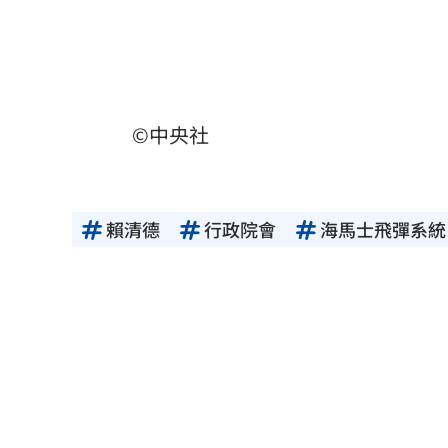
©中央社
賴清德
行政院會
海馬士飛彈系統