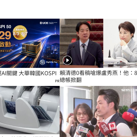
賴清德0看稿嗆爆盧秀燕！他：
握AI關鍵 大華韓國KOSPI
總帳掀翻
PR