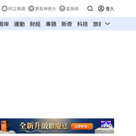
阿立導讀
寶島神很大
富房網
登入
兩岸
運動
財經
專題
新奇
科技
旅遊
汽車
寵物