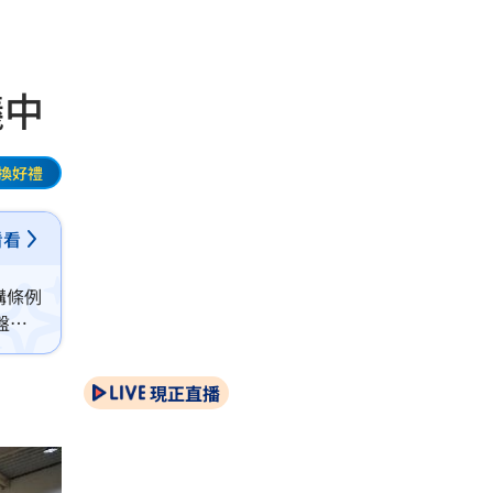
議中
換好禮
看看
購條例
盤加
現正直播