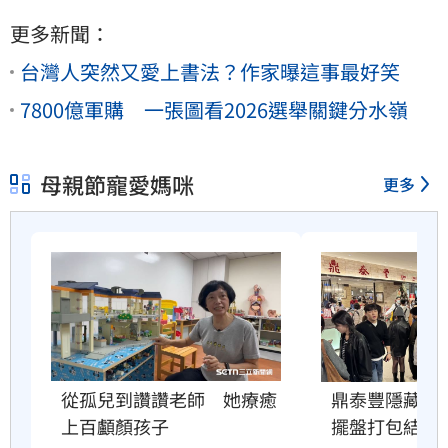
更多新聞：
台灣人突然又愛上書法？作家曝這事最好笑
7800億軍購 一張圖看2026選舉關鍵分水嶺
母親節寵愛媽咪
更多
從孤兒到讚讚老師　她療癒
鼎泰豐隱藏服
上百顱顏孩子
擺盤打包結果