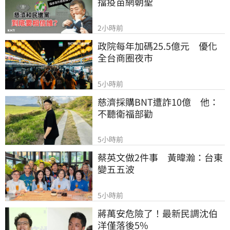
擋疫苗網朝聖
2小時前
政院每年加碼25.5億元　優化
全台商圈夜市
5小時前
慈濟採購BNT遭詐10億　他：
不聽衛福部勸
5小時前
蔡英文做2件事　黃暐瀚：台東
變五五波
5小時前
蔣萬安危險了！最新民調沈伯
洋僅落後5%