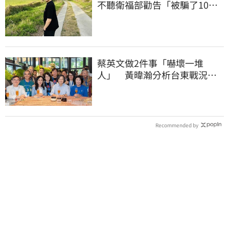
不聽衛福部勸告「被騙了10億
還沒買到疫苗」
蔡英文做2件事「嚇壞一堆
人」 黃暐瀚分析台東戰況：
變成五五波
Recommended by