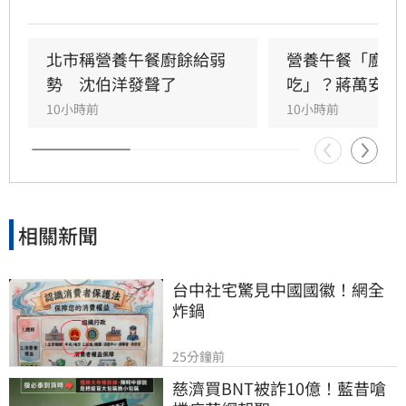
銀行」或弱勢團體交流，引發輿論譁然。民進黨
立委吳思瑤痛批，國民黨就是歧視弱勢的政黨，
蔣市府就是欺凌弱勢的政府，「蔣萬安還有臉講
北市稱營養午餐廚餘給弱
營養午餐「廚餘
食安？」
勢　沈伯洋發聲了
吃」？蔣萬安回
10小時前
10小時前
相關新聞
台中社宅驚見中國國徽！網全
炸鍋
25分鐘前
慈濟買BNT被詐10億！藍昔嗆