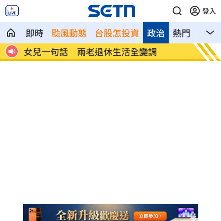
登入
即時
颱風動態
台股怎投資
政治
熱門
影音
首富
女兒一句話 兩老退休生活全變調
記憶體
襲