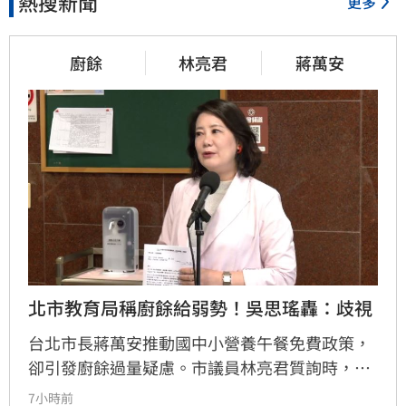
熱搜新聞
更多
廚餘
林亮君
蔣萬安
北市教育局稱廚餘給弱勢！吳思瑤轟：歧視
台北市長蔣萬安推動國中小營養午餐免費政策，
卻引發廚餘過量疑慮。市議員林亮君質詢時，教
育局長湯志民拋出將剩餘廚餘與剩食送交「食物
7小時前