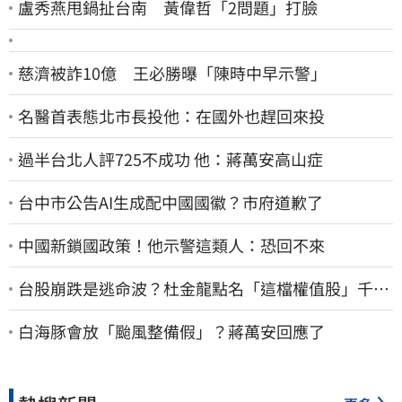
盧秀燕甩鍋扯台南 黃偉哲「2問題」打臉
慈濟被詐10億 王必勝曝「陳時中早示警」
名醫首表態北市長投他：在國外也趕回來投
過半台北人評725不成功 他：蔣萬安高山症
台中市公告AI生成配中國國徽？市府道歉了
中國新鎖國政策！他示警這類人：恐回不來
台股崩跌是逃命波？杜金龍點名「這檔權值股」千萬
別長抱
白海豚會放「颱風整備假」？蔣萬安回應了