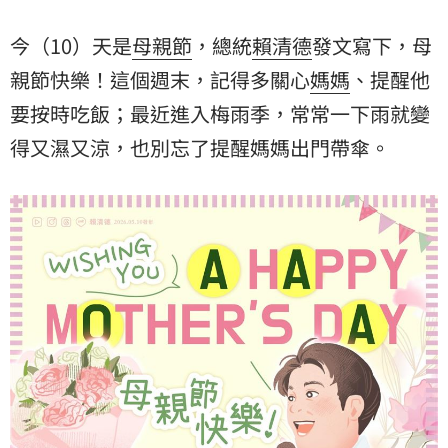
今（10）天是
母親節
，總統
賴清德
發文寫下，母
親節快樂！這個週末，記得多關心
媽媽
、提醒他
要按時吃飯；最近進入梅雨季，常常一下雨就變
得又濕又涼，也別忘了提醒媽媽出門帶傘。