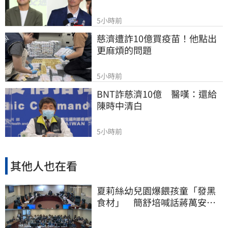
5小時前
慈濟遭詐10億買疫苗！他點出
更麻煩的問題
5小時前
BNT詐慈濟10億　醫嘆：還給
陳時中清白
5小時前
其他人也在看
夏莉絲幼兒園爆餵孩童「發黑
食材」 簡舒培喊話蔣萬安：
主動查明真相