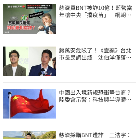
慈濟買BNT被詐10億！藍營當
年嗆中央「擋疫苗」 網朝
聖：大型翻車現場
蔣萬安危險了！《壹蘋》台北
市長民調出爐 沈伯洋僅落後
5%
中國出入境新規恐衝擊台商？
陸委會示警：科技與半導體從
業人員審慎評估
慈濟採購BNT遭詐 王浩宇：