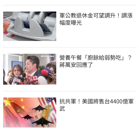
軍公教退休金可望調升！調漲
幅度曝光
營養午餐「廚餘給弱勢吃」？
蔣萬安回應了
抗共軍！美國將售台4400億軍
武