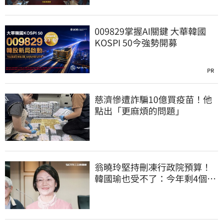
009829掌握AI關鍵 大華韓國
KOSPI 50今強勢開募
PR
慈濟慘遭詐騙10億買疫苗！他
點出「更麻煩的問題」
翁曉玲堅持刪凍行政院預算！
韓國瑜也受不了：今年剩4個月
你思考一下