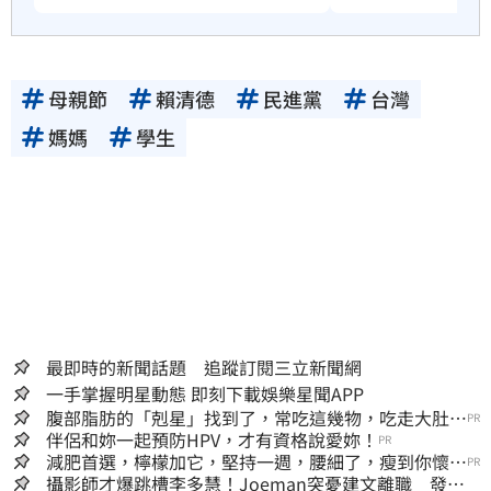
母親節
賴清德
民進黨
台灣
媽媽
學生
最即時的新聞話題 追蹤訂閱三立新聞網
一手掌握明星動態 即刻下載娛樂星聞APP
腹部脂肪的「剋星」找到了，常吃這幾物，吃走大肚
PR
囊，瘦出小蠻腰
伴侶和妳一起預防HPV，才有資格說愛妳！
PR
減肥首選，檸檬加它，堅持一週，腰細了，瘦到你懷疑
PR
人生
攝影師才爆跳槽李多慧！Joeman突憂建文離職 發聲