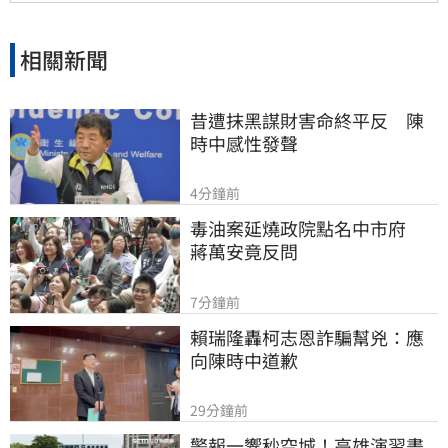
相關新聞
昔遭抹黑謀財害命終平反　陳
時中感性發聲
4分鐘前
毒油案延燒政院點名中市府　
蔣萬安竟反問
7分鐘前
賴瑞隆轟柯志恩詐騙幫兇：應
向陳時中道歉
29分鐘前
警報一響秒空城！高雄演習畫