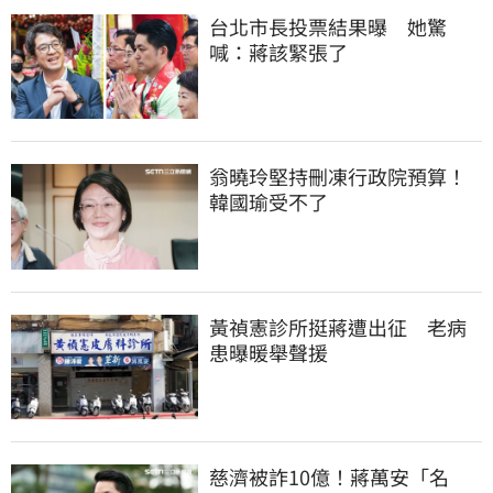
台北市長投票結果曝　她驚
喊：蔣該緊張了
翁曉玲堅持刪凍行政院預算！
韓國瑜受不了
黃禎憲診所挺蔣遭出征　老病
患曝暖舉聲援
慈濟被詐10億！蔣萬安「名