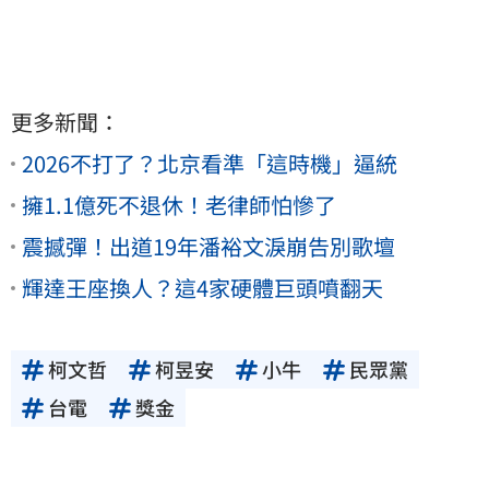
更多新聞：
2026不打了？北京看準「這時機」逼統
擁1.1億死不退休！老律師怕慘了
震撼彈！出道19年潘裕文淚崩告別歌壇
輝達王座換人？這4家硬體巨頭噴翻天
柯文哲
柯昱安
小牛
民眾黨
台電
獎金