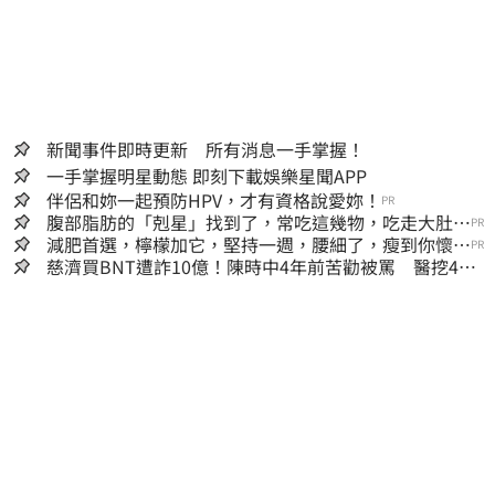
新聞事件即時更新 所有消息一手掌握！
一手掌握明星動態 即刻下載娛樂星聞APP
伴侶和妳一起預防HPV，才有資格說愛妳！
PR
腹部脂肪的「剋星」找到了，常吃這幾物，吃走大肚
PR
囊，瘦出小蠻腰
減肥首選，檸檬加它，堅持一週，腰細了，瘦到你懷疑
PR
人生
慈濟買BNT遭詐10億！陳時中4年前苦勸被罵 醫挖4年
前貼文：藍白全翻車