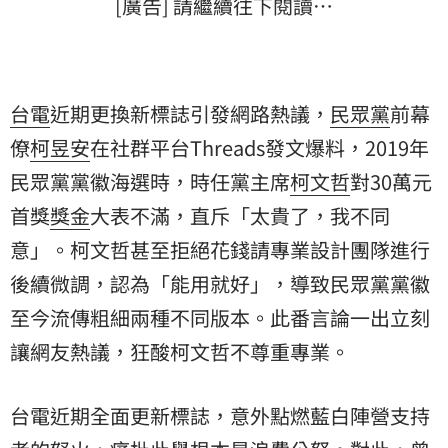
[廣告] 請繼續往下閱讀…
台電
近期更換新標誌引發網路熱議，
民眾黨
前幕
僚
柯昱安
在社群平台Threads發文爆料，2019年
民眾黨黨徽海選時，時任黨主席
柯文哲
對30萬元
首獎
獎金
大表不滿，直斥「太貴了，我不同
意」。柯文哲甚至拒絕花錢請專業設計團隊進行
後續微調，認為「能用就好」，導致民眾黨黨徽
至今流傳粗細兩種不同版本。此番言論一出立刻
讓網友熱議，狂酸柯文哲不尊重專業。
台電近期全面更新標誌，意外點燃藍白陣營支持