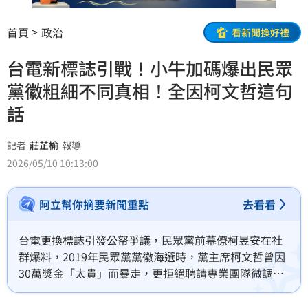
首頁
政治
看新聞換好禮
台電新標誌引戰！小牛加碼爆出民眾
黨徽粗細不同真相！全因柯文哲這句
話
記者
莊芷榆
報導
2026/05/10 10:13:00
阿立幫你摘要新聞重點
去看看
台電更換標誌引發公帑爭議，民眾黨前幕僚柯昱安在社
群爆料，2019年民眾黨黨徽海選時，黨主席柯文哲曾因
30萬獎金「太貴」而暴走，更拒絕聘請專業團隊微調，
堅持「能用就好」，導致黨徽至今仍流傳粗細兩種版
本。此舉遭網友狂酸不尊重專業，更對比其肖像權開價