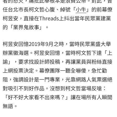
者的怒火，痛批此舉根本是浪費公帑。對此，曾
任台北市長柯文哲心腹、綽號「
小牛
」的前幕僚
柯昱安，直接在Threads上抖出當年民眾黨建黨
的「業界鬼故事」。
柯昱安回憶2019年9月之時，當時民眾黨盛大舉
辦黨徽海選。柯昱安回憶，當時柯文哲下達「上
諭」，要求找設計師投稿，再讓黨員與粉絲直接
上網投票決定。幕僚團隊一聽全嚇傻，急忙勸
阻，強調設計是一門專業，光靠網路人氣票選絕
對吸引不到好作品。沒想到柯文哲當場反嗆：
「好不好大家看不出來嗎？」讓在場所有人瞬間
無語。