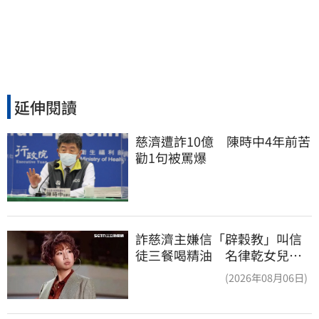
延伸閱讀
慈濟遭詐10億　陳時中4年前苦
勸1句被罵爆
詐慈濟主嫌信「辟穀教」叫信
徒三餐喝精油 名律乾女兒卻
吃鮑魚喝紅酒
(2026年08月06日)