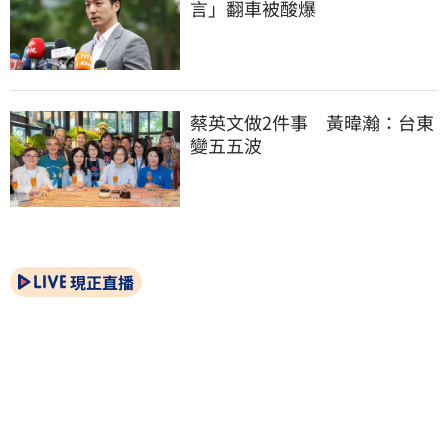
言」翻車被酸爆
蔡英文做2件事　黃暐瀚：台東
變五五波
現正直播