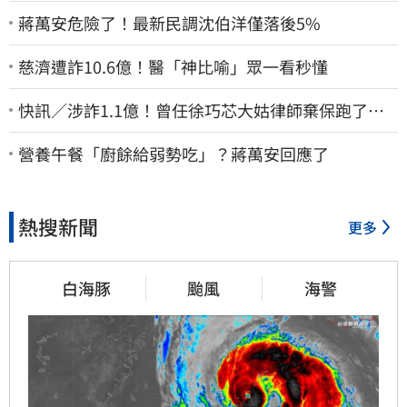
蔣萬安危險了！最新民調沈伯洋僅落後5%
慈濟遭詐10.6億！醫「神比喻」眾一看秒懂
快訊／涉詐1.1億！曾任徐巧芯大姑律師棄保跑了…
媽也離境 桃檢發通緝
營養午餐「廚餘給弱勢吃」？蔣萬安回應了
熱搜新聞
更多
白海豚
颱風
海警