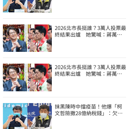
網洗版酸爆
2026北市長挺誰？3萬人投票最
終結果出爐 她驚喊：蔣萬安
真該緊張了
2026北市長挺誰？3萬人投票最
終結果出爐 她驚喊：蔣萬安
真該緊張了
抹黑陳時中擋疫苗！他爆「柯
文哲險撒28億納稅錢」：欠台
灣人一個道歉