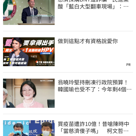
酸「藍白大型翻車現場」：應
為無端抹黑道歉
做到這點才有資格說愛你
PR
翁曉玲堅持刪凍行政院預算！
韓國瑜也受不了：今年剩4個月
你思考一下
買疫苗遭詐10億！昔嗆陳時中
「當慈濟傻子嗎」 柯文哲遭