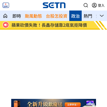
登入
即時
颱風動態
台股怎投資
政治
熱門
影音
調查曝
蘋果砍價失敗！長鑫存儲靠2底氣拒降價
掃把刺