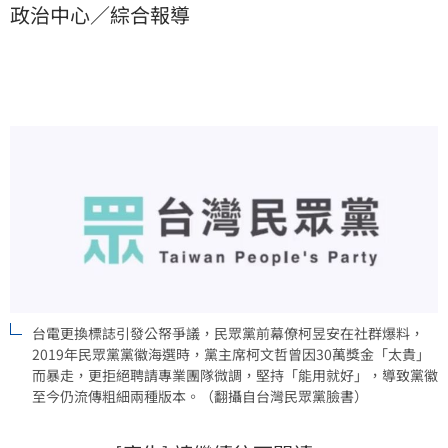
政治中心／綜合報導
千萬的雙標行徑。本文揭露民眾黨黨徽設計背後的秘
辛，反映出柯文哲對專業設計的價值觀爭議，引發網路
社群高度討論與SEO熱門搜尋。
台電更換標誌引發公帑爭議，民眾黨前幕僚柯昱安在社群爆料，
2019年民眾黨黨徽海選時，黨主席柯文哲曾因30萬獎金「太貴」
而暴走，更拒絕聘請專業團隊微調，堅持「能用就好」，導致黨徽
至今仍流傳粗細兩種版本。（翻攝自台灣民眾黨臉書）