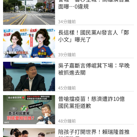
面曝…0違規
34分鐘前
長這樣！國民黨AI發言人「鄭
小文」曝光了
39分鐘前
吳子嘉斷言傅崐萁下場：早晚
被抓進去關
45分鐘前
昔嗆擋疫苗！慈濟遭詐10億　
國民黨拒道歉
48分鐘前
陪孩子打開世界！賴瑞隆首推