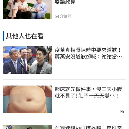
雙語政見
54分鐘前
其他人也在看
疫苗真相曝陳時中要求道歉！
蔣萬安沒道歉卻喊：謝謝當時
的「他們」
起床就先做件事，沒三天小腹
就不見了! 肚子一天天變小！
PR
慈濟採購BNT遭詐騙 民進黨