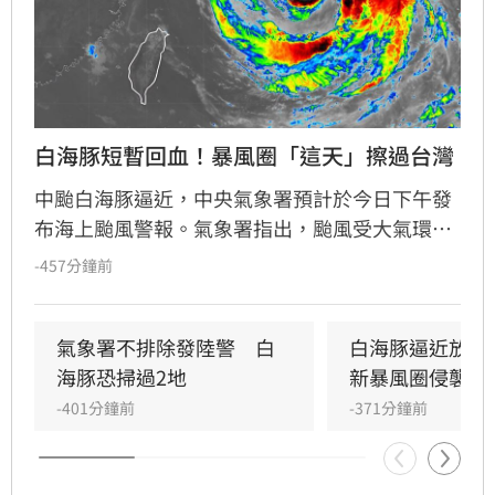
白海豚短暫回血！暴風圈「這天」擦過台灣
中颱白海豚逼近，中央氣象署預計於今日下午發
布海上颱風警報。氣象署指出，颱風受大氣環境
影響持續偏西移動，週末將是距離台灣最近的時
-457分鐘前
刻，不排除暴風圈掃過北部沿海及馬祖，甚至有
發布陸上警報機率。氣象專家提醒，台中以北山
區需嚴防豪雨，東北部及中南部亦有局部大雨與
氣象署不排除發陸警　白
白海豚逼近放颱
陣雨風險。週六晚間至週日是影響最劇烈期間，
海豚恐掃過2地
新暴風圈侵襲率
民眾務必留意最新氣象資訊，並做好防颱準備，
-401分鐘前
-371分鐘前
特別是馬祖地區與北部沿海民眾應加強戒備。