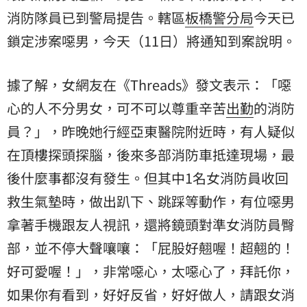
消防隊員已到警局提告。轄區
板橋警分局
今天已
鎖定涉案噁男，今天（11日）將通知到案說明。
據了解，女網友在《Threads》發文表示：「噁
心的人不分男女，可不可以尊重辛苦
出勤
的消防
員？」，昨晚她行經亞東醫院附近時，有人疑似
在頂樓探頭探腦，後來多部消防車抵達現場，最
後什麼事都沒有發生。但其中1名女消防員收回
救生氣墊時，做出趴下、跳踩等動作，有位噁男
拿著手機跟友人視訊，還將鏡頭對準女消防員臀
部，並不停大聲嚷嚷：「屁股好翹喔！超翹的！
好可愛喔！」，非常噁心，太噁心了，拜託你，
如果你有看到，好好反省，好好做人，請跟女消