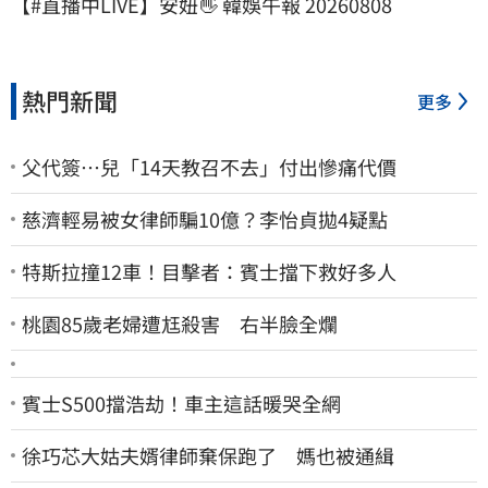
【#直播中LIVE】安妞👋 韓娛午報 20260808
熱門新聞
更多
父代簽…兒「14天教召不去」付出慘痛代價
慈濟輕易被女律師騙10億？李怡貞拋4疑點
特斯拉撞12車！目擊者：賓士擋下救好多人
桃園85歲老婦遭尪殺害 右半臉全爛
賓士S500擋浩劫！車主這話暖哭全網
徐巧芯大姑夫婿律師棄保跑了 媽也被通緝