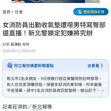
首頁
社會
看新聞換好禮
女消防員出勤收氣墊遭噁男特寫臀部
還直播！新北警鎖定犯嫌將究辦
記者
莊淇鈞
報導
2026/05/11 09:43:00
阿立幫你摘要新聞重點
去看看
新北市1名女網友，9日傍晚行經亞東醫院附近時發現，
有人在住家頂樓徘徊，接著多部消防車到場，所幸最後
平安落幕，其中1名女消防員收回氣墊時，做出趴下、踩
踏的動作，此時站在封鎖線外的男子，卻拿著手機拍攝
過程，還不停說著：「屁股好翹喔！」，讓她感覺到非
記者莊淇鈞／
新北
報導
常噁心，隨即拍下男子背影後上傳社群平台，並希望對