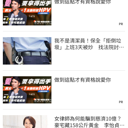
做到這點才有資格說愛你
PR
我不是清潔員！保全「拒倒垃
圾」上班3天被炒 找法院討公
道結果出爐
做到這點才有資格說愛你
PR
女律師為何能騙到慈濟10億？
豪宅藏158公斤黃金 李怡貞驚