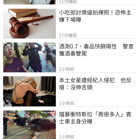
11分鐘前
小吃部討債逼拍裸照！恐怖主
嫌下場曝
57分鐘前
酒測0.7、毒品快篩陽性　警查
獲酒毒雙駕
1小時前
本土女星遭經紀人侵犯　他反
嗆：沒伸舌頭
1小時前
擋暴衝特斯拉「救很多人」賓
士車主身分曝
1小時前