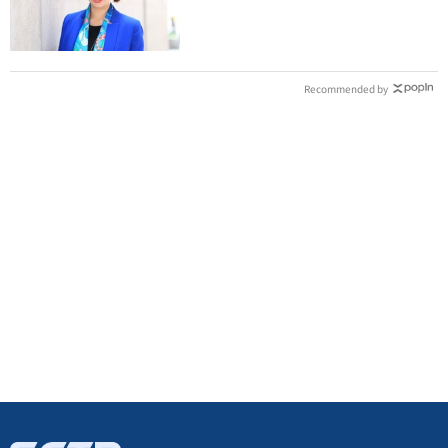
曝背後身分
Recommended by