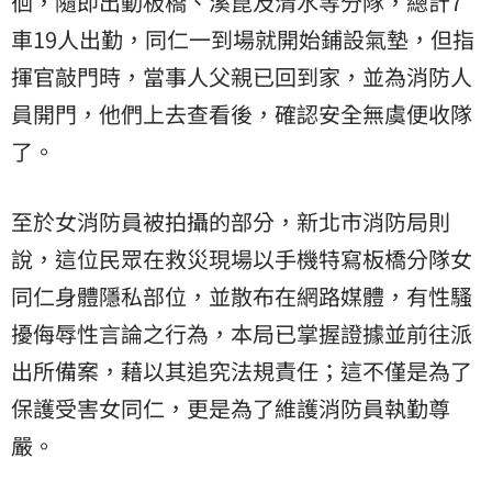
徊，隨即出動板橋、溪崑及清水等分隊，總計7
車19人出勤，同仁一到場就開始鋪設氣墊，但指
揮官敲門時，當事人父親已回到家，並為消防人
員開門，他們上去查看後，確認安全無虞便收隊
了。
至於女消防員被拍攝的部分，新北市消防局則
說，這位民眾在救災現場以手機特寫板橋分隊女
同仁身體隱私部位，並散布在網路媒體，有性騷
擾侮辱性言論之行為，本局已掌握證據並前往派
出所備案，藉以其追究法規責任；這不僅是為了
保護受害女同仁，更是為了維護消防員執勤尊
嚴。