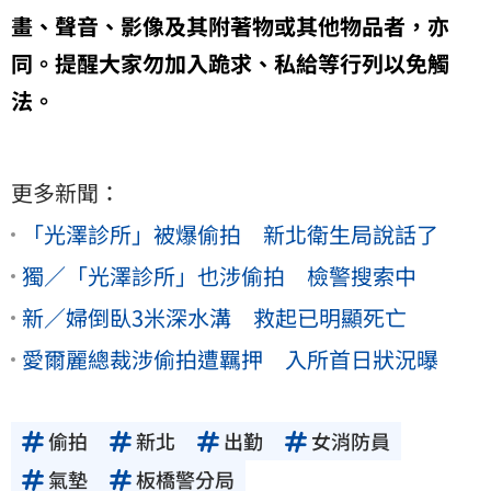
畫、聲音、影像及其附著物或其他物品者，亦
同。提醒大家勿加入跪求、私給等行列以免觸
法。
更多新聞：
「光澤診所」被爆偷拍 新北衛生局說話了
獨／「光澤診所」也涉偷拍 檢警搜索中
新／婦倒臥3米深水溝 救起已明顯死亡
愛爾麗總裁涉偷拍遭羈押 入所首日狀況曝
偷拍
新北
出勤
女消防員
氣墊
板橋警分局