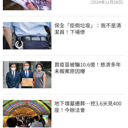
(2024年11月28日)
保全「拒倒垃圾」：我不是清
潔員！下場慘
買疫苗被騙10.6億！慈濟多年
未報案原因曝
地下墳墓遷葬…挖3.6米見400
座！今辦法會