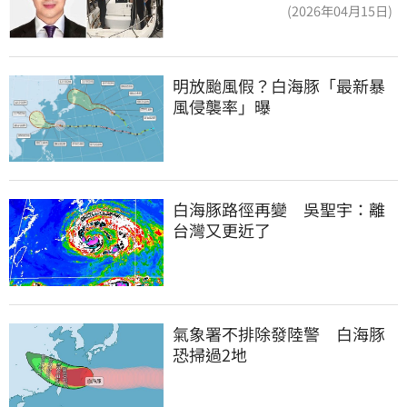
境 桃檢發通緝
(2026年04月15日)
明放颱風假？白海豚「最新暴
風侵襲率」曝
白海豚路徑再變　吳聖宇：離
台灣又更近了
氣象署不排除發陸警　白海豚
恐掃過2地