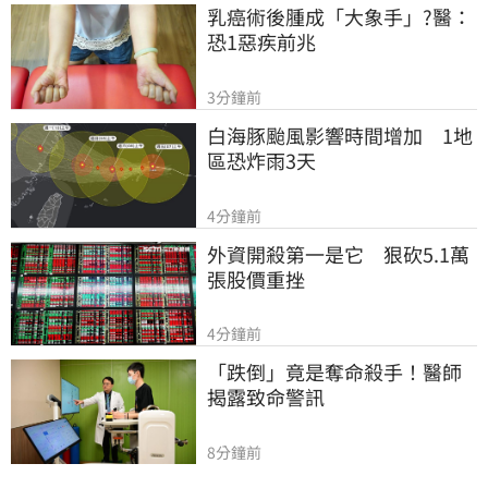
乳癌術後腫成「大象手」?醫：
恐1惡疾前兆
3分鐘前
白海豚颱風影響時間增加　1地
區恐炸雨3天
4分鐘前
外資開殺第一是它　狠砍5.1萬
張股價重挫
4分鐘前
「跌倒」竟是奪命殺手！醫師
揭露致命警訊
8分鐘前