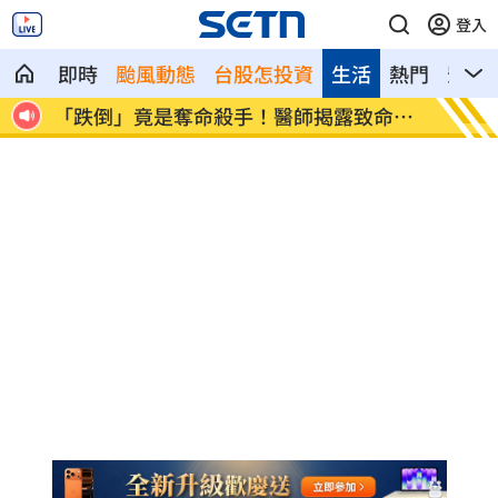
登入
即時
颱風動態
台股怎投資
生活
熱門
影音
命警
吉安鄉公所副主任酒駕！昔調侃李多慧惹
老朋友
議
舉