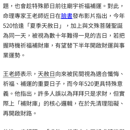
題，也會趁特殊節日前往廟宇祈福補運。對此，
命理專家王老師近日在
臉書
發布影片指出，今年
520恰逢「夏季天赦日」，加上與文殊菩薩聖誕
為同一天，被視為數十年難得一見的吉日，若把
握時機祈福補財庫，有望替下半年開啟財運與事
業運勢。
王老師
表示，
天赦日
向來被民間視為適合懺悔、
祈福
、補運的重要日子，而今年520更具特殊意
義。他指出，許多人誤以為拜拜只是求財，但實
際上「補財庫」的核心邏輯，在於先清理阻礙、
再開啟財路。