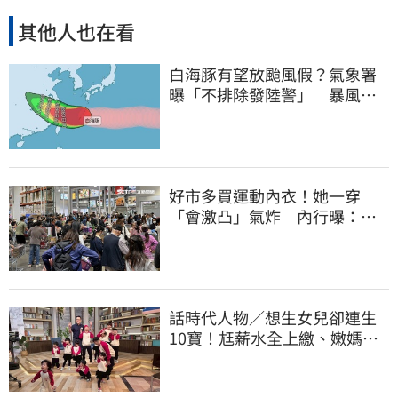
其他人也在看
白海豚有望放颱風假？氣象署
曝「不排除發陸警」 暴風圈
恐掃過2地
好市多買運動內衣！她一穿
「會激凸」氣炸 內行曝：其
實很正常
話時代人物／想生女兒卻連生
10寶！尪薪水全上繳、嫩媽吐
心聲：不生了