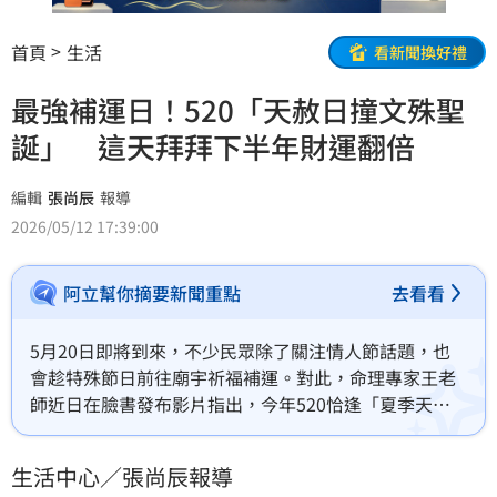
首頁
生活
看新聞換好禮
最強補運日！520「天赦日撞文殊聖
誕」 這天拜拜下半年財運翻倍
編輯
張尚辰
報導
2026/05/12 17:39:00
阿立幫你摘要新聞重點
去看看
5月20日即將到來，不少民眾除了關注情人節話題，也
會趁特殊節日前往廟宇祈福補運。對此，命理專家王老
師近日在臉書發布影片指出，今年520恰逢「夏季天赦
日」，加上與文殊菩薩聖誕為同一天，被視為數十年難
得一見的吉日，若把握時機祈福補財庫，有望替下半年
生活中心／張尚辰報導
開啟財運與事業運勢。