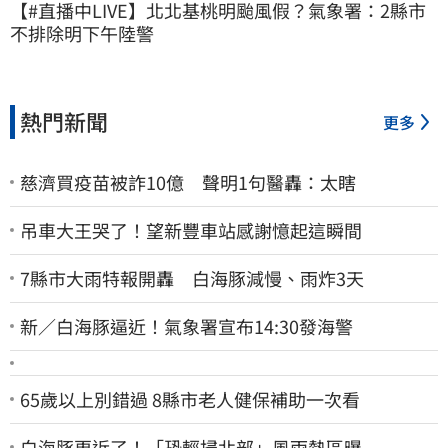
【#直播中LIVE】北北基桃明颱風假？氣象署：2縣市
不排除明下午陸警
熱門新聞
更多
慈濟買疫苗被詐10億 聲明1句醫轟：太瞎
吊車大王哭了！望新豐車站感謝憶起這瞬間
7縣市大雨特報開轟 白海豚減慢、雨炸3天
新／白海豚逼近！氣象署宣布14:30發海警
65歲以上別錯過 8縣市老人健保補助一次看
白海豚更近了！「恐輕掃北部」風雨熱區曝