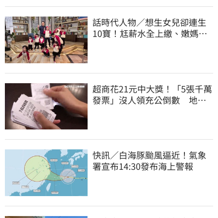
話時代人物／想生女兒卻連生
10寶！尪薪水全上繳、嫩媽吐
心聲：不生了
超商花21元中大獎！「5張千萬
發票」沒人領充公倒數 地點
明細一次看
快訊／白海豚颱風逼近！氣象
署宣布14:30發布海上警報