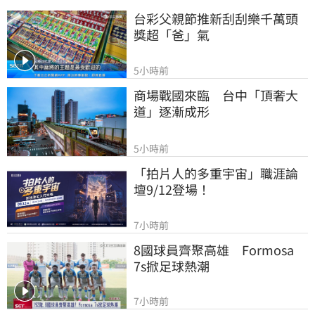
台彩父親節推新刮刮樂千萬頭
獎超「爸」氣
5小時前
商場戰國來臨　台中「頂奢大
道」逐漸成形
5小時前
「拍片人的多重宇宙」職涯論
壇9/12登場！
7小時前
8國球員齊聚高雄　Formosa 
7s掀足球熱潮
7小時前