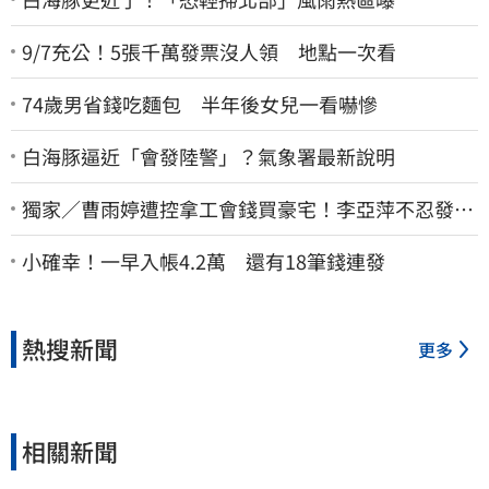
9/7充公！5張千萬發票沒人領 地點一次看
74歲男省錢吃麵包 半年後女兒一看嚇慘
白海豚逼近「會發陸警」？氣象署最新說明
獨家／曹雨婷遭控拿工會錢買豪宅！李亞萍不忍發
聲：余天管工會都貼錢
小確幸！一早入帳4.2萬 還有18筆錢連發
熱搜新聞
更多
相關新聞