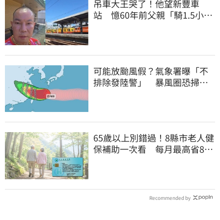
吊車大王哭了！他望新豐車
站 憶60年前父親「騎1.5小時
單車載他圓夢」
可能放颱風假？氣象署曝「不
排除發陸警」 暴風圈恐掃過2
地
65歲以上別錯過！8縣市老人健
保補助一次看 每月最高省826
元
Recommended by