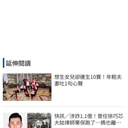
延伸閱讀
想生女兒卻連生10寶！年輕夫
妻吐1句心聲
快訊／涉詐1.1億！曾任徐巧芯
大姑律師棄保跑了…媽也離