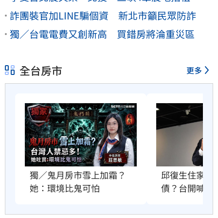
詐團裝官加LINE騙個資 新北市籲民眾防詐
獨／台電電費又創新高 買錯房將淪重災區
全台房市
更多
獨／鬼月房市雪上加霜？
邱復生住家法
她：環境比鬼可怕
債？台開喊告