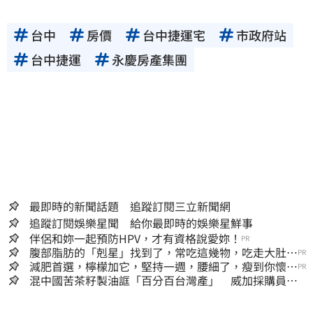
台中
房價
台中捷運宅
市政府站
台中捷運
永慶房產集團
最即時的新聞話題 追蹤訂閱三立新聞網
追蹤訂閱娛樂星聞 給你最即時的娛樂星鮮事
伴侶和妳一起預防HPV，才有資格說愛妳！
PR
腹部脂肪的「剋星」找到了，常吃這幾物，吃走大肚
PR
囊，瘦出小蠻腰
減肥首選，檸檬加它，堅持一週，腰細了，瘦到你懷疑
PR
人生
混中國苦茶籽製油誆「百分百台灣產」 威加採購員、
中間人收押禁見