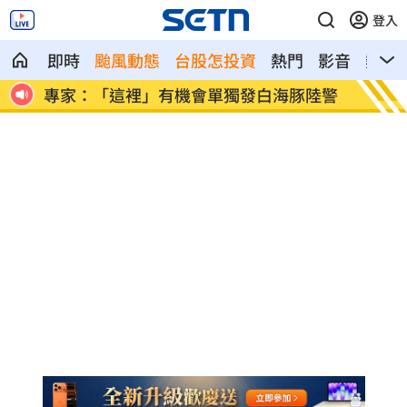
登入
即時
颱風動態
台股怎投資
熱門
影音
熱搜
離職
專家：「這裡」有機會單獨發白海豚陸警
印度男
機