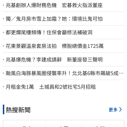
兆基創辦人爆財務危機 宏碁救火指派董座
獨／鬼月房市雪上加霜？她：環境比鬼可怕
都更爛尾樓頻傳！住保會籲修法補破洞
花東景觀溫泉套房法拍 標脫總價金1725萬
兆基爆危機？李建成請辭 新董座發三聲明
颱風白海豚暴風圈侵襲率升！北北基6縣市飆破5成
1縣市「最高達67%」
月租金免1萬 土城員和2號社宅5月招租
熱搜新聞
更多