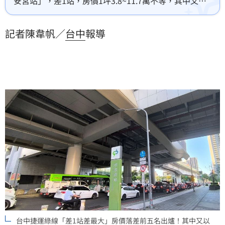
安宮站」，差1站，房價1坪3.8~11.7萬不等，其中又以
「市政府站」最誇張，只要願意買在「文心櫻花站」，1
坪便宜11.7萬，若以1間30坪房屋計算，等於便宜300
記者陳韋帆／
台中
報導
萬。房仲建議購屋族若預算不足，可靈活「用時間換取
空間」找到兼顧自住與保值的理想好房。(陳韋帆)
台中捷運綠線「差1站差最大」房價落差前五名出爐！其中又以