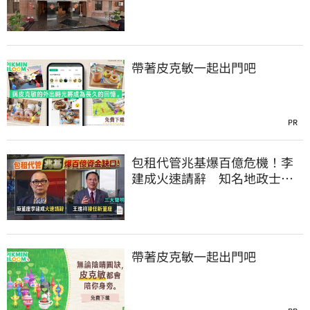
價金破1725萬
帶著皮克敏一起出門吧
PR
包租代管兆基爆百億危機！李
建成火速請辭 知名地政士接
任董座發三聲明
帶著皮克敏一起出門吧