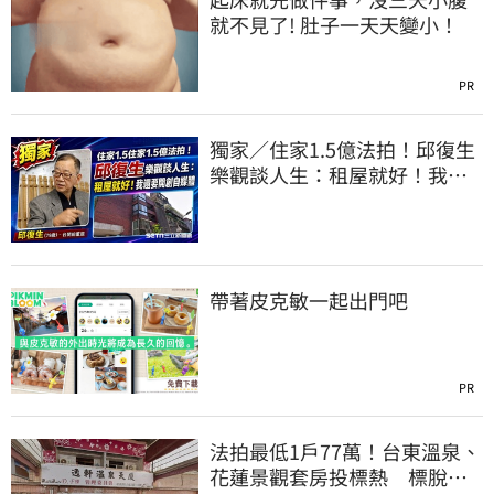
就不見了! 肚子一天天變小！
PR
獨家／住家1.5億法拍！邱復生
樂觀談人生：租屋就好！我還
要開創自媒體
帶著皮克敏一起出門吧
PR
法拍最低1戶77萬！台東溫泉、
花蓮景觀套房投標熱 標脫總