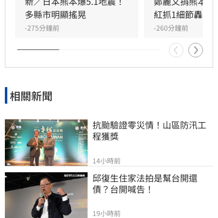
紅撻伐將台灣與中國並列。儘管品牌緊急修改銷
新／日本熊本爆5.1地震！
鄭麗文捐熊本10
售區域並發布效忠聲明，但輿論仍不買單，網友
多縣市明顯搖晃
紅抓1細節轟辱
紛紛質疑其操作邏輯。面對排山倒海的酸言酸
-275分鐘前
-260分鐘前
語，品牌最終被迫限制留言權限以止血。此事件
再度凸顯政治敏感議題對品牌經營的巨大風險，
引發各界高度關注。
相關新聞
抗颱驗證零災情！山區防汛工
程獲獎
14小時前
邱復生住家法拍是幫台開還
債？台開喊告！
19小時前