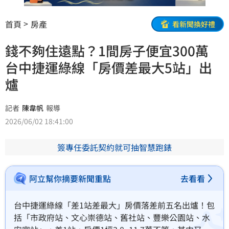
首頁
房產
看新聞換好禮
錢不夠住遠點？1間房子便宜300萬
台中捷運綠線「房價差最大5站」出
爐
記者
陳韋帆
報導
2026/06/02 18:41:00
簽專任委託契約就可抽智慧跑錶
阿立幫你摘要新聞重點
去看看
台中捷運綠線「差1站差最大」房價落差前五名出爐！包
括「市政府站、文心崇德站、舊社站、豐樂公園站、水