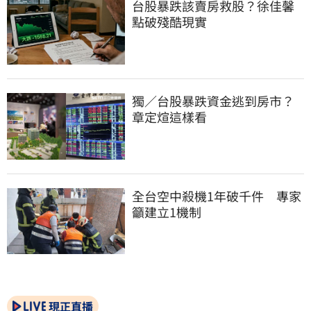
台股暴跌該賣房救股？徐佳馨
點破殘酷現實
獨／台股暴跌資金逃到房市？
章定煊這樣看
全台空中殺機1年破千件　專家
籲建立1機制
現正直播