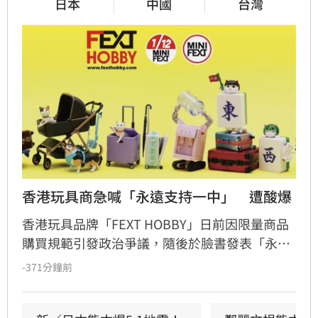
日本
中國
台灣
香港玩具商急喊「永遠支持一中」　遭酸爆
香港玩具品牌「FEXT HOBBY」日前因限量商品
購買規範引發政治爭議，隨後於臉書發表「永遠
支持一個中國原則」聲明企圖滅火，卻反遭香港
-371分鐘前
網友群起嘲諷，演變成嚴重公關災難。起因是官
方曾公告不接受台灣、中國及日本訂單，遭小粉