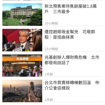
新北預售案待售餘屋破1.8萬
戶　三市最多
19小時前
遭控趙姬吸金幫兇　花敬群
駁：是扭曲抹黑
23小時前
兆基創辦人爆財務危機　北市
都發局說話了
1天前
台北市買賣移轉棟數回溫　仲
介公會這樣說
1天前