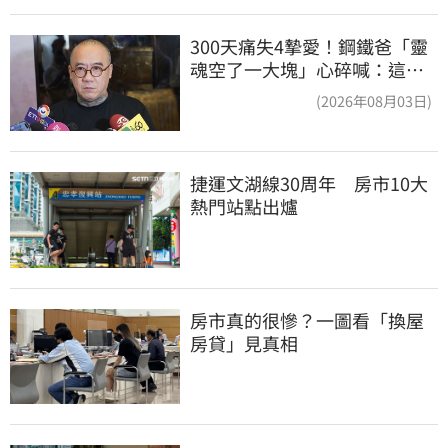
300天痛失4摯愛！鋼鐵爸「靈
魂空了一大塊」心碎喊：這輩
子最痛的路
(2026年08月03日)
捷運文湖線30周年　房市10大
熱門站點出爐
房市真的很慘？一圖看「換屋
房貸」見真相