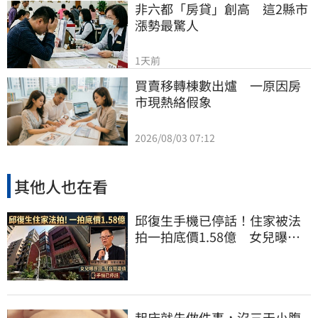
非六都「房貸」創高　這2縣市
漲勢最驚人
1天前
買賣移轉棟數出爐　一原因房
市現熱絡假象
2026/08/03 07:12
其他人也在看
邱復生手機已停話！住家被法
拍一拍底價1.58億 女兒曝原
因：幫台開還債
起床就先做件事，沒三天小腹