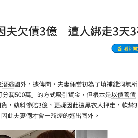
！
23:47
死
23:32
因夫欠債3億 遭人綁走3天3
抱
23:25
疣」
23:18
看新聞
夜市
23:17
他命
23:16
億
潛逃
國外，據傳聞，夫妻倆當初為了填補錢洞無所
風阻
23:14
可分潤500萬」的方式吸引資金，但根本是
以債養債
勝
23:10
期貨
，孰料慘賠3億，更疑因此遭黑衣人押走，軟禁3
，因此夫妻倆才會一溜煙的逃出國外。
災
23:06
部勸
23:05