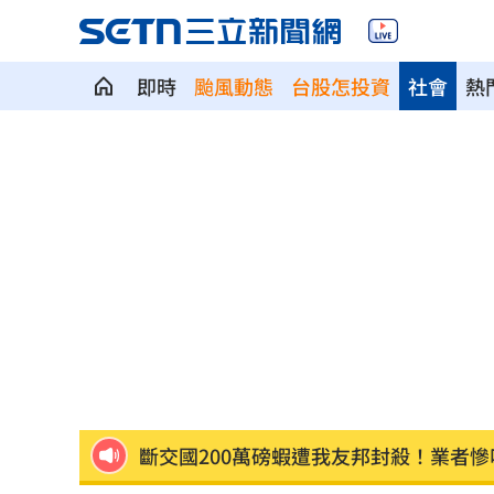
即時
颱風動態
台股怎投資
社會
熱
這大廠產能利用率衝90% 目標價上看2
埃及知名女星涉毒被判死 引發社會震
桃園聯隊奪世界青棒亞軍 張善政接機
男駕車至議員服務處嗆開槍 台中警抓
新／Sandisk挫5%！台指期翻紅站回440
勞動部：Uber Eats疊單計算方式違法
00
斷交國200萬磅蝦遭我友邦封殺！業者慘