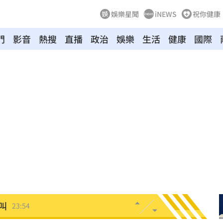
娛樂星聞
iNEWS
祝你健康
門
影音
熱搜
直播
政治
娛樂
生活
健康
國際
20元
01:00
驚
00:49
00:47
到了
00:43
00點
00:40
:19
叫
23:54