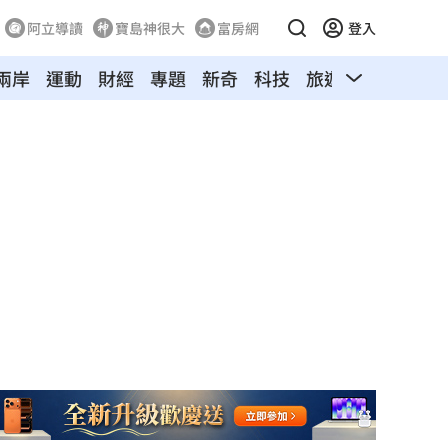
阿立導讀
寶島神很大
富房網
登入
兩岸
運動
財經
專題
新奇
科技
旅遊
汽車
寵物