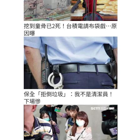
挖到童骨已2死！台積電請布袋戲…原
因曝
保全「拒倒垃圾」：我不是清潔員！
下場慘