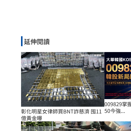
延伸閱讀
009829掌
50今強...
彰化明星女律師買BNT詐慈濟 囤11
億黃金曝