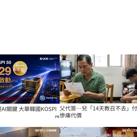
父代簽…兒「14天教召不去」
握AI關鍵 大華韓國KOSPI
慘痛代價
PR