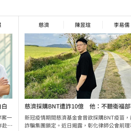
琪
慈濟
陳昱瑄
李易儒
白白
慈濟採購BNT遭詐10億　他：不聽衛福部
弊案一
新冠疫情期間慈濟基金會曾欲採購BNT疫苗，
昨赴派
詐騙集團鎖定。近日揭露，彰化律師公會前理