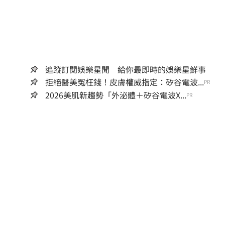
追蹤訂閱娛樂星聞 給你最即時的娛樂星鮮事
拒絕醫美冤枉錢！皮膚權威指定：矽谷電波...
PR
2026美肌新趨勢「外泌體＋矽谷電波X...
PR