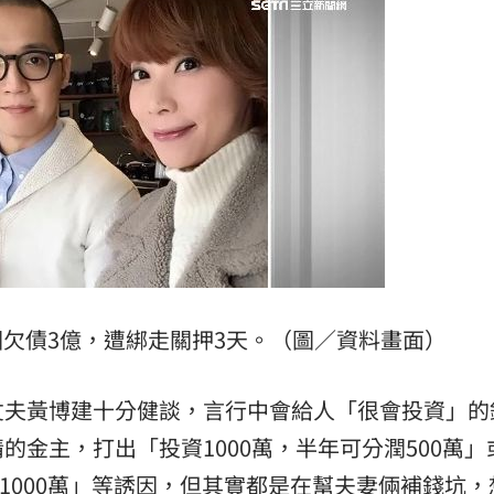
23:03
%
23:00
癌
23:00
15
欠債3億，遭綁走關押3天。（圖／資料畫面）
丈夫黃博建十分健談，言行中會給人「很會投資」的
金主，打出「投資1000萬，半年可分潤500萬」
利1000萬」等誘因，但其實都是在幫夫妻倆補錢坑