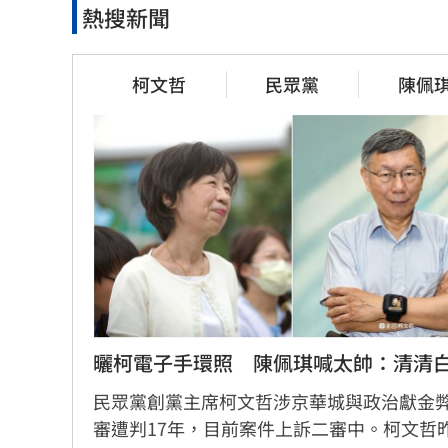
熱搜新聞
柯文哲
民眾黨
陳佩
曬柯電子手環照　陳佩琪喊太帥：清清
民眾黨創黨主席柯文哲涉京華城與政治獻金
審遭判17年，目前案件上訴二審中。柯文哲