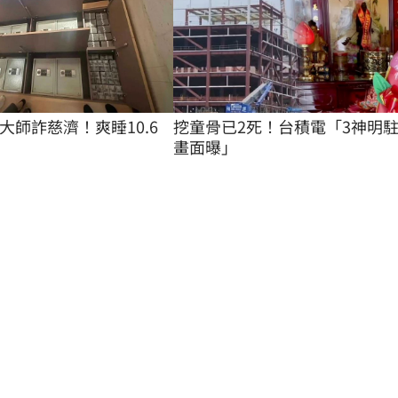
大師詐慈濟！爽睡10.6
挖童骨已2死！台積電「3神明
畫面曝」