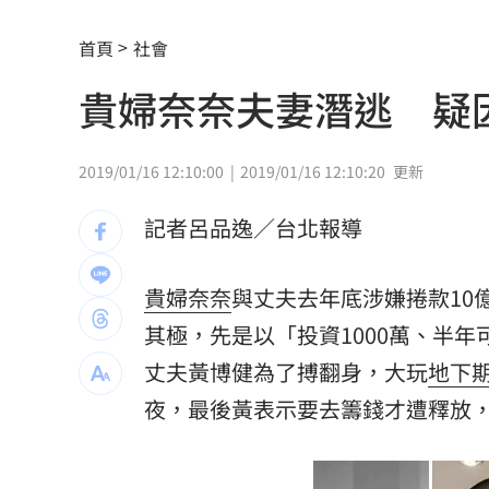
新北待售餘屋萬8戶 永和竟只賣贏八里
首頁
社會
為5億商機翻臉 肥大叔插刀：要死一起
貴婦奈奈夫妻潛逃 疑
杜金龍點名：「這檔權值股」千萬別長
額頭冒出痘痘 女手癢猛摳竟成「病毒
2019/01/16 12:10:00
2019/01/16 12:10:20
更新
政院每年加碼25.5億元 優化全台商圈
記者呂品逸／台北報導
癌末男缺錢鋌而走險 3D玩具熊夾藏K
貴婦奈奈
與丈夫去年底涉嫌捲款10
環法自行車賽爆作弊！女靠胸部裝備降
其極，先是以「投資1000萬、半年
學霸牙醫槓離職員工 為3萬筆電互告慘
丈夫黃博健為了搏翻身，大玩
地下
夜，最後黃表示要去籌錢才遭釋放
俄羅斯蝗害肆虐如末日 網驚：聖經十
慈濟採購BNT遭詐10億 他：不聽衛福