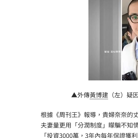
蔡英文做2件事 黃暐瀚：台東變五五波
蔣萬安危險了！最新民調沈伯洋僅落後5
「地獄酷暑」襲南韓 礦泉水曝曬恐致
台灣彩券開獎直播中
20:31
LIVE三立+24小時直播
15:27
三立iNEWS新聞台線上直播
18:00
理想混蛋號召粉絲跨海追星吃美食！
18:
▲外傳
黃博建
（左）疑因
根據《周刊王》報導，貴婦奈奈的
夫妻量更用「分潤制度」矇騙不知情的
「投資3000萬，3年內每年保證獲