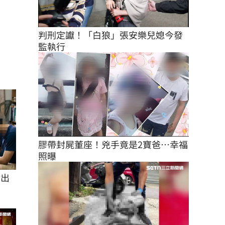
判刑定讞！「白狼」張安樂兒媳今發
監執行
膠帶封屍董座！兇手竟是2寶爸…幸福
照曝
付出