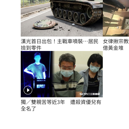
女律揪宗教
漢光首日出包！主戰車噴裝…居民
億黃金堆
撿到零件
獨／雙親苦等近3年　遭殺資優兒有
全名了