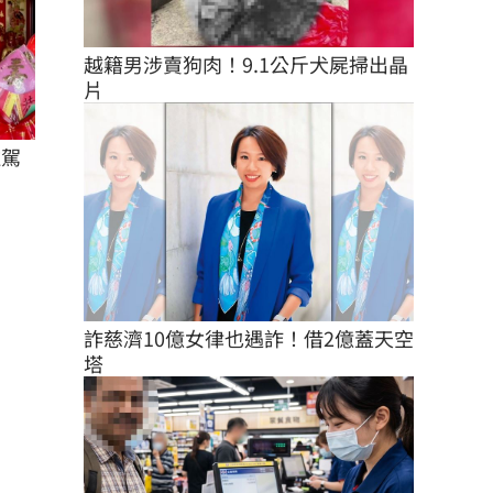
越籍男涉賣狗肉！9.1公斤犬屍掃出晶
片
駐駕
詐慈濟10億女律也遇詐！借2億蓋天空
塔