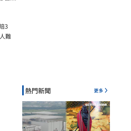
賠3
人難
熱門新聞
更多