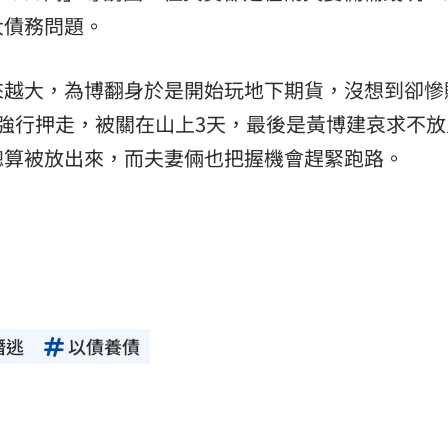
大債務問題。
來越大，為博翻身於是開始玩地下期貨，沒想到卻慘
強行押走，被關在山上3天，最後是黃博建哀求不放
總算被放出來，而夫妻倆也把握機會趕緊跑路。
潛逃
以債養債