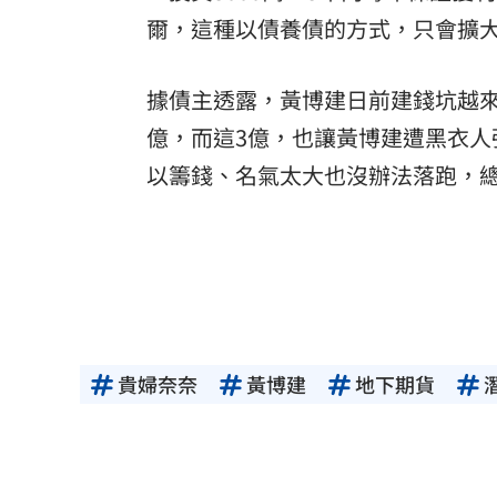
爾，這種以債養債的方式，只會擴
據債主透露，黃博建日前建錢坑越
億，而這3億，也讓黃博建遭黑衣人
以籌錢、名氣太大也沒辦法落跑，
貴婦奈奈
黃博建
地下期貨