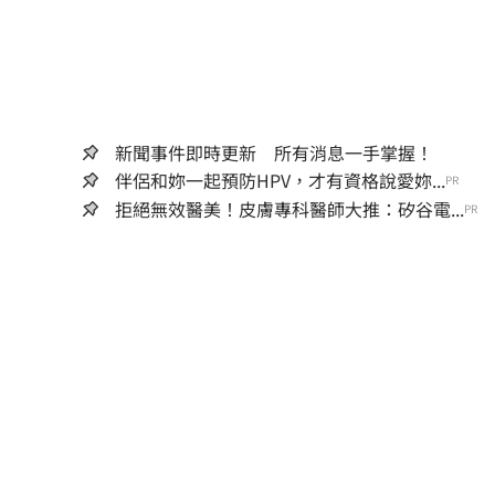
新聞事件即時更新 所有消息一手掌握！
伴侶和妳一起預防HPV，才有資格說愛妳...
PR
拒絕無效醫美！皮膚專科醫師大推：矽谷電...
PR