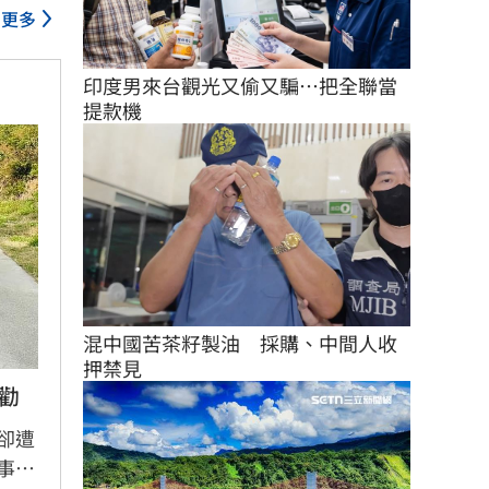
更多
印度男來台觀光又偷又騙…把全聯當
提款機
混中國苦茶籽製油　採購、中間人收
押禁見
勸
卻遭
事長