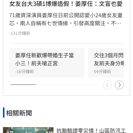
女友台大3碩1博爆造假！姜厚任：文盲也愛
71歲資深演員姜厚任日前公開認愛小24歲女友童
芯，兩人自稱有七世情緣，引發高度關注。不料
童芯隨即遭網友起底，不僅宣稱的台大「3碩1
-131分鐘前
博」高學歷在論文系統查無資料，連過往的舊明
信片也被質疑造假，其複雜的四度改名與過往婚
姻史也遭挖出。面對外界排山倒海的質疑聲浪，
姜厚任新歡爆帶婚生子當
交往3個月閃婚
姜厚任展現霸氣護愛態度，強調感情不受學歷與
小三！前夫嗆正宮
友前夫身分曝光
背景影響，更笑稱即便女友是文盲也照樣喜歡，
-16分鐘前
54分鐘前
不受外界負面傳聞干擾，堅定捍衛這段相差39歲
的戀情。
相關新聞
抗颱驗證零災情！山區防汛工