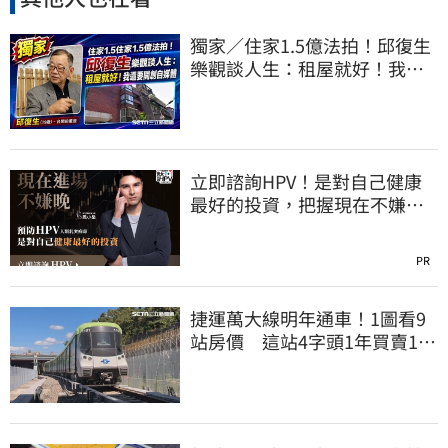
獨家／住家1.5億法拍！邱復生
樂觀談人生：租屋就好！我還
要開創自媒體
立即諮詢HPV！是對自己健康
最好的投資，把握現在不嫌
晚！
PR
捷運萬大線明年通車！1圖看9
站房價 這站4字頭1年買賣174
件最夯