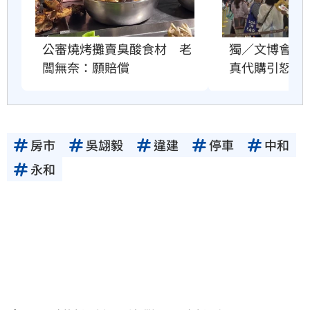
公審燒烤攤賣臭酸食材　老
獨／文博會爆
闆無奈：願賠償
真代購引怒火
房市
吳翃毅
違建
停車
中和
永和