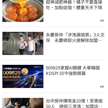
超神減肥神器！橘子不要直接
吃，加點這個！體重天天下降
PR
永慶房仲「涉洩漏個資」3人交
保 永慶總部火速解除加盟：
已多次教育！
009829掌握AI關鍵 大華韓國
KOSPI 50今強勢開募
PR
台中房仲爆吸金20億！受害逾
50人 總部三澄清：加盟店股