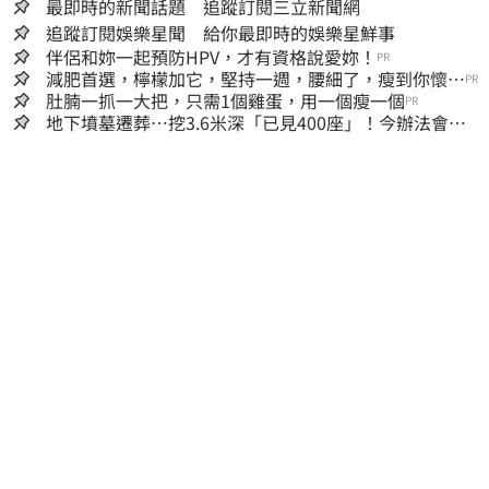
最即時的新聞話題 追蹤訂閱三立新聞網
追蹤訂閱娛樂星聞 給你最即時的娛樂星鮮事
伴侶和妳一起預防HPV，才有資格說愛妳！
PR
減肥首選，檸檬加它，堅持一週，腰細了，瘦到你懷疑
PR
人生
肚腩一抓一大把，只需1個雞蛋，用一個瘦一個
PR
地下墳墓遷葬…挖3.6米深「已見400座」！今辦法會安
撫祖先