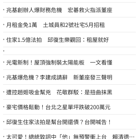
兆基創辦人爆財務危機 宏碁救火指派董座
月租金免1萬 土城員和2號社宅5月招租
住家1.5億法拍 邱復生樂觀回：租屋就好
光電新制！屋頂強制裝太陽能板 一文看懂
兆基爆危機？李建成請辭 新董座發三聲明
遭控趙姬吸金幫兇 花敬群駁：是扭曲抹黑
豪宅價格鬆動！台北之星單坪跌破200萬元
邱復生住家法拍是幫台開還債？台開喊告！
太可愛！總統致詞中「他」無預警衝上台 賴清德笑