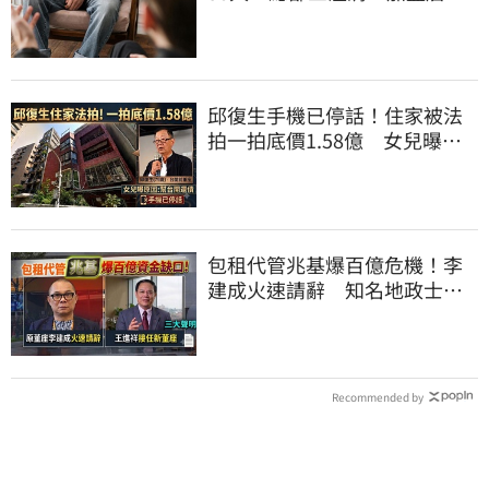
東個人糾紛
邱復生手機已停話！住家被法
拍一拍底價1.58億 女兒曝原
因：幫台開還債
包租代管兆基爆百億危機！李
建成火速請辭 知名地政士接
任董座發三聲明
Recommended by