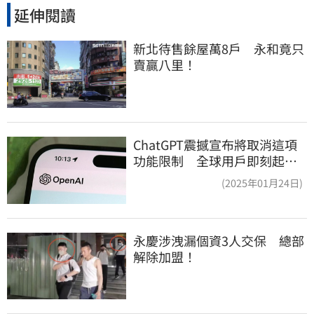
延伸閱讀
新北待售餘屋萬8戶　永和竟只
賣贏八里！
ChatGPT震撼宣布將取消這項
功能限制 全球用戶即刻起
「免費」用到飽
(2025年01月24日)
永慶涉洩漏個資3人交保　總部
解除加盟！