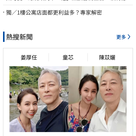
喊：卸任再交棒給你
獨／1樓公寓店面都更利益多？專家解密
熱搜新聞
更多
姜厚任
童芯
陳苡孋