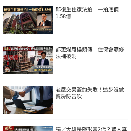
邱復生住家法拍　一拍底價
1.58億
都更爛尾樓頻傳！住保會籲修
法補破洞
老屋交易簽約失敗！這步沒做
賣房險告吹
獨／大雄是隱形富2代？驚人真