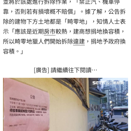
並將於該處進行拆除作業，「禁止汽、機車停
靠，否則若有損壞概不賠償」。據了解，公告拆
除的建物下方土地都是「畸零地」，知情人士表
示「應該是近期
房市
較熱，建商想捐地換容積，
所以畸零地獵人們開始拆除
違建
，捐地予政府換
容積。」
[廣告] 請繼續往下閱讀…