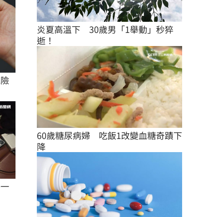
炎夏高溫下　30歲男「1舉動」秒猝
逝！
風險
60歲糖尿病婦　吃飯1改變血糖奇蹟下
降
醫一