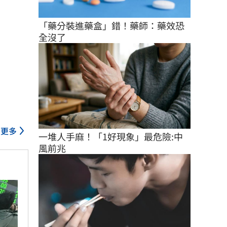
「藥分裝進藥盒」錯！藥師：藥效恐
全沒了
更多
一堆人手麻！「1好現象」最危險:中
風前兆