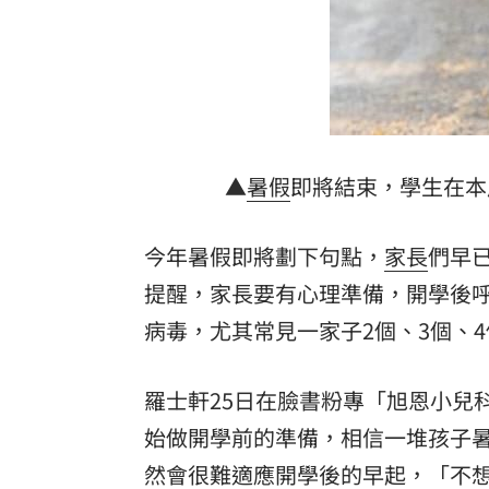
吳沛憶：面對中傷造謠 陳時中都不出
統一獅邀日本女星松川星 到場當開球
橘貓「阿咪」失蹤138日！飼主懸賞20萬
停車格內卡電線桿 駕駛抱怨：停不進
▲
暑假
即將結束，學生在本
台灣彩券開獎直播中
20:31
今年暑假即將劃下句點，
家長
們早
LIVE三立+24小時直播
15:27
提醒，家長要有心理準備，開學後
三立iNEWS新聞台線上直播
病毒，尤其常見一家子2個、3個、
18:00
商場戰國來臨 台中「頂奢大道」逐漸
羅士軒25日在臉書粉專「旭恩小兒
台彩父親節推新刮刮樂千萬頭獎超「爸
始做開學前的準備，相信一堆孩子
然會很難適應開學後的早起，「不
「拍片人的多重宇宙」職涯論壇9/12登