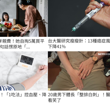
台大醫研究瘦瘦針：13種癌症
孝親費！她自掏5萬買平
下降41%
句話愣原地「...
！「1吃法」控血壓、降
20歲男下體長「整排白刺」！
看笑了