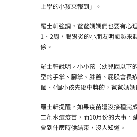
上學的小孩來報到」。
8國球員齊聚高雄 Formosa 7s掀足球
理想混蛋號召粉絲跨海追星吃美食！
羅士軒強調，爸爸媽媽們也要有心
18:
1、2周，腸胃炎的小朋友明顯越來
係。
羅士軒說明，小小孩（幼兒園以下
型的手掌、腳掌、膝蓋、屁股會長疹
個、4個小孩先後中獎的，爸爸媽媽
羅士軒提醒，如果疫苗還沒接種完
二劑水痘疫苗，而10月份的大事，
會到什麼時候結束，沒人知道。