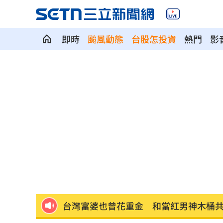
即時
颱風動態
台股怎投資
熱門
影
捐1物救援熊本災民！日網喊：給台灣統
AKIRA父親節來台 兒子學林志玲甜喊
每天1杯手搖飲消暑？醫：1習慣害越喝
新／救生員硬要下水 遺體外木山海域
中美制裁戰川習會恐生變？北京還有大
台灣富婆也曾花重金 和當紅男神木桶