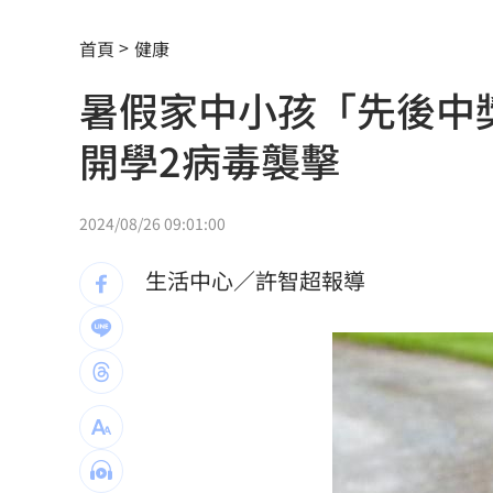
重電股／東元簽下這合約 利多曝光
15:
首頁
健康
白海豚颱風逼近！2縣市恐明午後發陸警
暑假家中小孩「先後中
怕哪天消失了蕭敬騰拒聽方大同神曲1年
開學2病毒襲擊
LaLaport施工意外 天花板崩、鷹架突
新作破3千萬觀看 知名網紅揭血淚內幕
2024/08/26 09:01:00
北市府無預警稽查夏莉絲 負責人竟在
生活中心／許智超報導
買疫苗被騙10.6億！慈濟多年未報案原
雙十衝離島！機票「這天」開搶 攻略
父提前退休母賣戒指！高希均證明這1件
台玻夫人喪子首發聲 曝2因素揭離世真