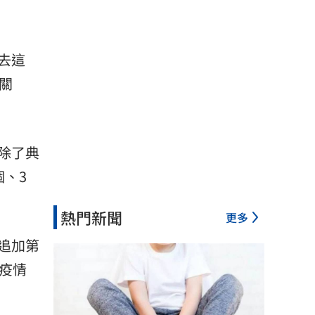
去這
關
除了典
、3
熱門新聞
更多
追加第
疫情