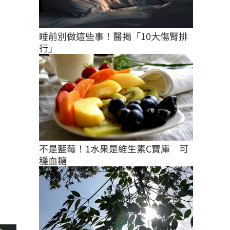
睡前別做這些事！醫揭「10大傷腎排
行」
不是藍莓！1水果是維生素C寶庫　可
穩血糖