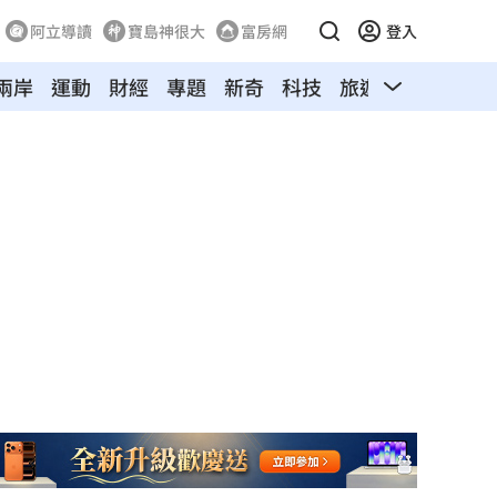
阿立導讀
寶島神很大
富房網
登入
兩岸
運動
財經
專題
新奇
科技
旅遊
汽車
寵物