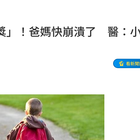
28
15:27
獎」！爸媽快崩潰了 醫：
！
15:26
掉落
15:26
15:24
看新聞
場等
15:23
因曝
15:23
快看
15:22
事
15:21
相
15:16