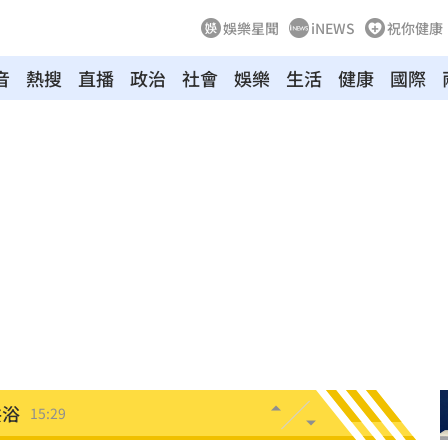
娛樂星聞
iNEWS
祝你健康
音
熱搜
直播
政治
社會
娛樂
生活
健康
國際
治
15:34
加油
15:33
越累
15:30
尋獲
15:30
招
15:29
共浴
15:29