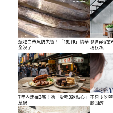
嬤吃白帶魚防失智！「1動作」精華
兒月給8萬
全沒了
板送孫 一
7年內連罹2癌！她「愛吃3款點心」
不只少吃鹽
惹禍
膽固醇