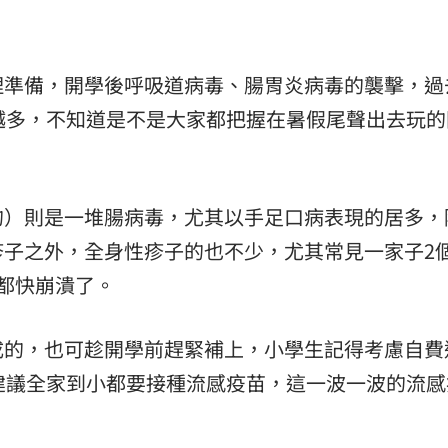
熱潮
10:00
理準備，開學後呼吸道病毒、腸胃炎病毒的襲擊，過
15
越多，不知道是不是大家都把握在暑假尾聲出去玩的
的）則是一堆腸病毒，尤其以手足口病表現的居多，
子之外，全身性疹子的也不少，尤其常見一家子2個
都快崩潰了。
成的，也可趁開學前趕緊補上，小學生記得考慮自費
建議全家到小都要接種流感疫苗，這一波一波的流感