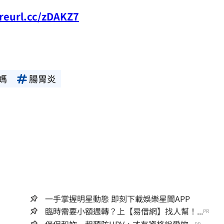
/reurl.cc/zDAKZ7
媽
腸胃炎
一手掌握明星動態 即刻下載娛樂星聞APP
臨時需要小額週轉？上【易借網】找人幫！...
PR
PR