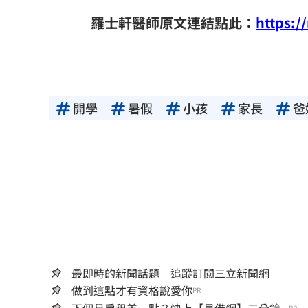
羅士軒醫師原文連結點此：
https:/
開學
暑假
小孩
家長
爸
最即時的新聞話題 追蹤訂閱三立新聞網
做到這點才有資格說愛你
PR
PR