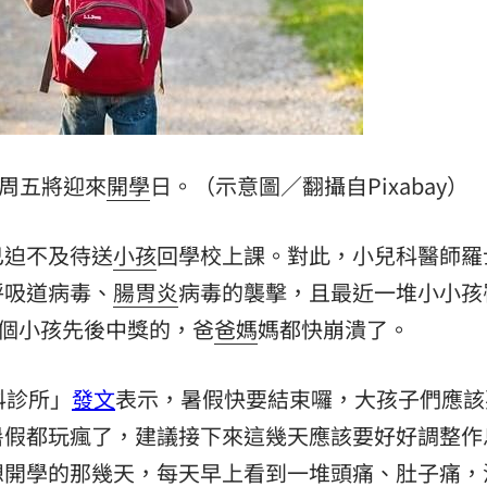
惡言
15:16
嘉賓
15:16
元
15:14
去
15:14
周五將迎來
開學
日。（示意圖／翻攝自Pixabay）
已迫不及待送
小孩
回學校上課。對此，小兒科醫師羅
呼吸道病毒、
腸胃炎
病毒的襲擊，且最近一堆小小孩
4個小孩先後中獎的，爸
爸媽
媽都快崩潰了。
成形
12:00
科診所」
發文
表示，暑假快要結束囉，大孩子們應該
」氣
12:00
暑假都玩瘋了，建議接下來這幾天應該要好好調整作
想開學的那幾天，每天早上看到一堆頭痛、肚子痛，
場！
10:30