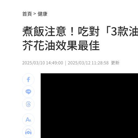
公墓旁透天厝突竄火 女性長者倒臥2樓
首頁
健康
女星認離婚後獨自養孩0收入 打工近況
煮飯注意！吃對「3款
撿玩具！3歲女童頭卡玩具廚房 搶救4
芥花油效果最佳
狂帶504包貴州刺梨汁！搭台馬之星秒G
白海豚持續西行 暴風圈不排除接觸基
2025/03/10 14:49:00
2025/03/12 11:28:58
更新
AIRism不涼不是錯覺！店員看1數字揭
鬼門開遇日全食！命理師：別恐慌記住8
新／注意！這家汽車零件股 1830召開
高市熊本勘災片「有鋼琴BGM」挨轟不
爸氣吃雞！走進超商開吃巨厚雞排 8塊桶