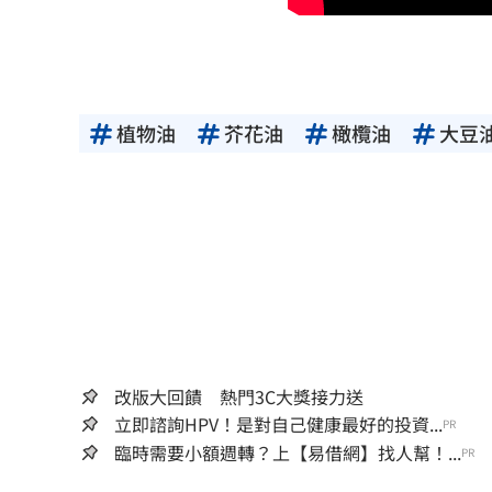
植物油
芥花油
橄欖油
大豆
改版大回饋 熱門3C大獎接力送
立即諮詢HPV！是對自己健康最好的投資...
PR
臨時需要小額週轉？上【易借網】找人幫！...
PR