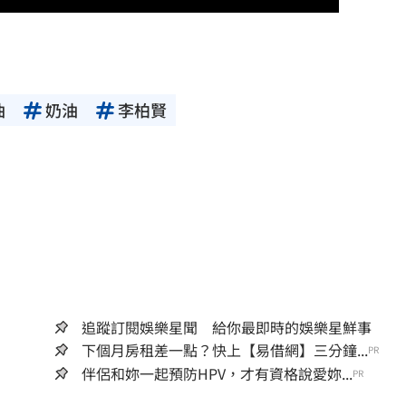
油
奶油
李柏賢
追蹤訂閱娛樂星聞 給你最即時的娛樂星鮮事
下個月房租差一點？快上【易借網】三分鐘...
PR
伴侶和妳一起預防HPV，才有資格說愛妳...
PR