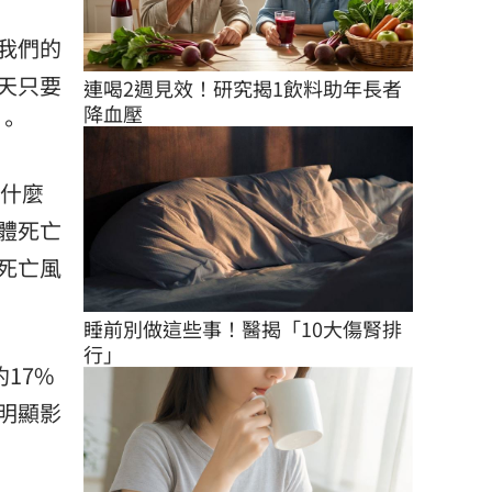
我們的
天只要
連喝2週見效！研究揭1飲料助年長者
降血壓
。
吃什麼
體死亡
死亡風
睡前別做這些事！醫揭「10大傷腎排
行」
17%
明顯影