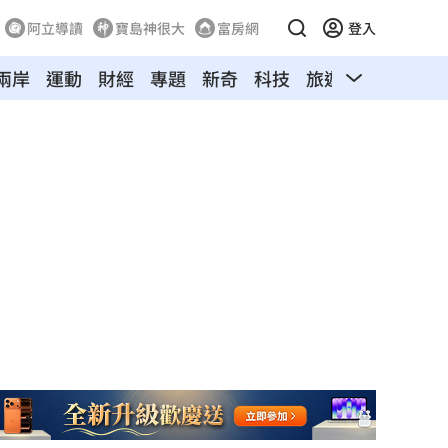
阿立導讀
寶島神很大
富房網
登入
兩岸
運動
財經
專題
新奇
科技
旅遊
汽車
寵物