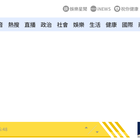
娛樂星聞
iNEWS
祝你健康
音
熱搜
直播
政治
社會
娛樂
生活
健康
國際
飛彈
16:54
試車
16:53
摺」
16:53
送醫
16:51
便利
16:51
回應
16:49
6:48
了
16:47