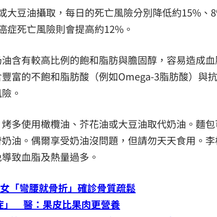
或大豆油攝取，每日的死亡風險分別降低約15%、8
癌症死亡風險則會提高約12%。
奶油含有較高比例的飽和脂肪與膽固醇，容易造成血
豐富的不飽和脂肪酸（例如Omega-3脂肪酸）與
風險。
、烤多使用橄欖油、芥花油或大豆油取代奶油。麵包
替奶油。偶爾享受奶油沒問題，但請勿天天食用。李
免導致血脂及熱量過多。
歲女「彎腰就骨折」確診骨質疏鬆
症」 醫：果皮比果肉更營養