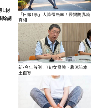
板1材
「日做1事」大降罹癌率！醫揭防乳癌
移除請
真相
新/今年首例！7旬女發燒、腹瀉染本
土傷寒