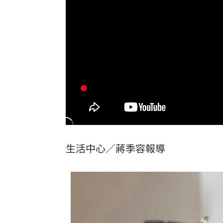
不只OpenAI！Meta旗下模型也駭入其
退出政壇求職…焦糖哥哥3輪面試沒錄取
台灣彩券開獎直播中
20:31
LIVE三立+24小時直播
15:27
三立iNEWS新聞台線上直播
18:00
市場到酒場料理！可果美蕃茄醬創無限
生活中心／蔣季容報導
父親節送會拉筋的按摩椅 爸爸「筋歡喜
油品食安事件引關注 挑選保健食品要注
酷澎「爸氣父親節」國際官方品牌齊聚
罕病博士彭士齊 輪椅上的生命覺醒！
11