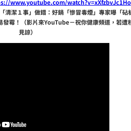
www.youtube.com/watch?v=xXfzbvJc1Ho
「清潔１事」做錯：好鍋「慘冒毒煙」專家曝「砧
發霉！（影片來YouTube－祝你健康頻道，若遭
見諒）