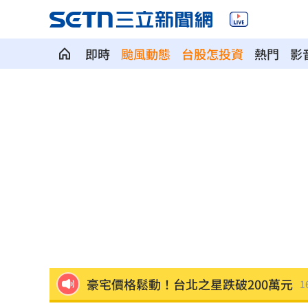
即時
颱風動態
台股怎投資
熱門
影
南韓軍方：北韓朝「日本海」發射彈道
獨／全台最大鍍膜店保養 遭重踩拉轉
PO柯文哲慶生照！陳佩琪曝「開了新存
全網最醜邊牧被帶走了！狗爸媽焦慮到
金門縣民卡全面數位化！悠遊付綁定享
傳離婚檢場、女兒非親生 李翊君露面
豪宅價格鬆動！台北之星跌破200萬元
1
Elly突辣洩性感裸背 釣出親媽小S說話