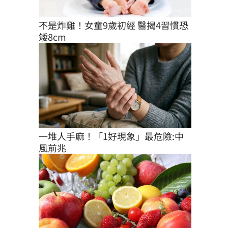
不是炸雞！女童9歲初經 醫揭4習慣恐
矮8cm
一堆人手麻！「1好現象」最危險:中
風前兆