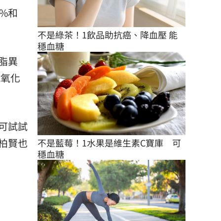
%和
不是綠茶！1飲品助抗癌、降血壓 能
穩血糖
脂異
抗氧化
可試試
柏賢也
不是藍莓！1水果是維生素C寶庫　可
穩血糖