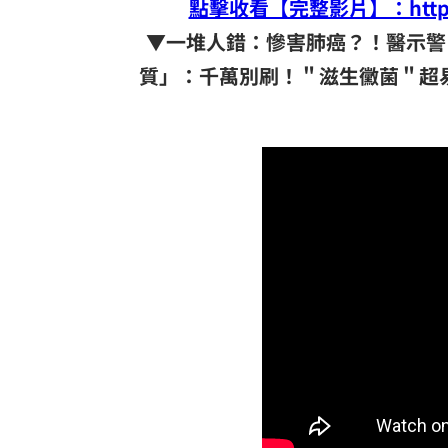
點擊收看【完整影片】：https://
▼一堆人錯：慘害肺癌？！醫示警
質」：千萬別刷！＂滋生黴菌＂超易