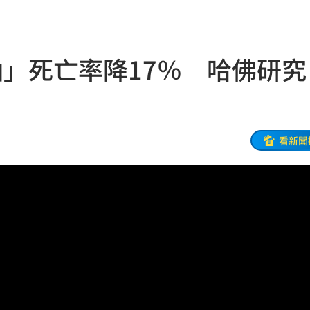
亡
16:47
曝
16:45
油」死亡率降17％ 哈佛研究
天亡
16:44
G了
16:43
隆
16:42
看新聞
真相
16:41
字
16:38
重訊
16:37
恰當
16:35
雞
16:34