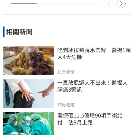
相關新聞
吃剉冰拉到脫水洗腎　醫揭1類
人4大危機
11分鐘前
一直放屁還大不出來！醫揭大
腸癌3警訊
15分鐘前
健保砸11.5億增90項手術給
付　估9月上路