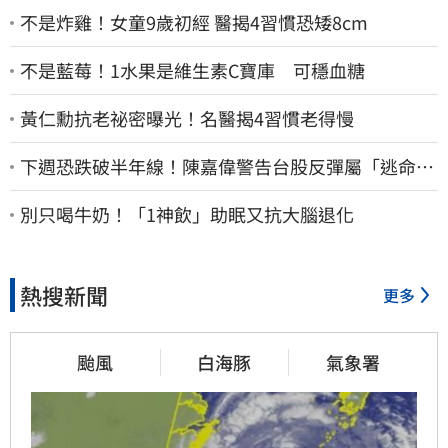
不是炸雞！女童9歲初經 醫揭4習慣恐矮8cm
不是藍莓！1水果是維生素C寶庫 可穩血糖
黃仁勳抗老祕密曝光！名醫揭4習慣老得慢
下週恐跌破半年線！陳嘉偉警告台股反彈屬「逃命
波」：空頭大屠殺剛開始
別只喝牛奶！「1神飲」助眠又抗大腦退化
熱搜新聞
更多
颱風
白海豚
氣象署