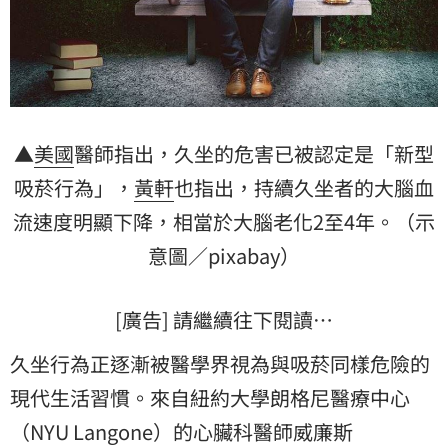
▲
美國
醫師指出，久坐的危害已被認定是「新型
吸菸行為」，
黃軒
也指出，持續久坐者的大腦血
流速度明顯下降，相當於大腦老化2至4年。（示
意圖／pixabay）
[廣告] 請繼續往下閱讀…
久坐行為正逐漸被醫學界視為與吸菸同樣危險的
現代生活習慣。來自紐約大學朗格尼醫療中心
（NYU Langone）的心臟科醫師威廉斯