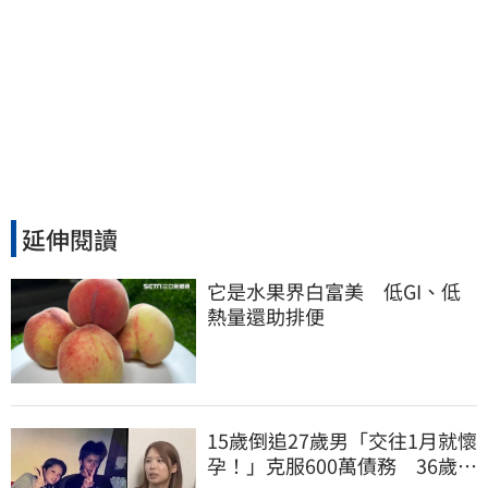
延伸閱讀
它是水果界白富美　低GI、低
熱量還助排便
15歲倒追27歲男「交往1月就懷
孕！」克服600萬債務 36歲美