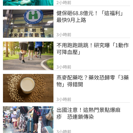
2小時前
健保砸68.8億元！「這福利」
最快9月上路
3小時前
不用跑跑跳跳！研究曝「1動作
可降血壓」
3小時前
燕麥配藥吃？藥效恐歸零「3藥
物」得錯開
3小時前
出國注意！這熱門景點爆麻
疹　恐連鎖傳染
3小時前