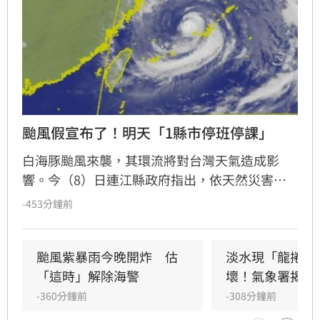
颱風假宣布了！明天「1縣市停班停課」
白海豚颱風來襲，其環流將對台灣天氣造成影
響。今（8）日連江縣政府指出，依天然災害停
止上班及上課作業辦法規定，得發布停止上班及
-453分鐘前
上課基準為「平均風力可達七級以上或陣風可達
十級以上時」，依據中央氣象署資料評估，馬祖
地區9日雨量雖未及標準，但風速預測平均風力5-
颱風紫暴雨今晚開炸　估
淡水現「龍捲風
6級轉6-7級、陣風可達8-9級轉9-10級，已達停班
「這時」解除海警
壞！氣象署揭真
課標準，因此明（9）日停止上班上課。
-360分鐘前
-308分鐘前