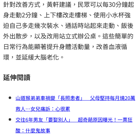
針對改善方式，黃軒建議，民眾可以每30分鐘起
身走動2分鐘、上下樓改走樓梯、使用小水杯強
迫自己多走幾次裝水、通話時站起來走動、飯後
外出散步，以及改用站立式辦公桌。這些簡單的
日常行為能顯著提升身體活動量，改善血液循
環，並延緩大腦老化。
延伸閱讀
山道猴弟弟車禍變「長照患者」 父母堅持每月燒20萬
救人…女兒痛訴：心很累
交往6年男友「要娶別人」 超奇葩原因曝光！一票狂
酸：什麼鬼故事