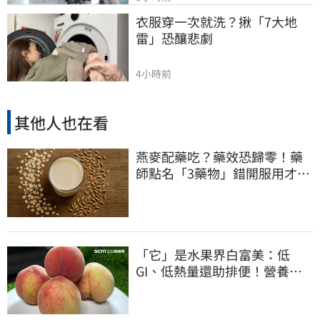
衣服穿一次就洗？揪「7大地
雷」恐釀悲劇
4小時前
其他人也在看
燕麥配藥吃？藥效恐歸零！藥
師點名「3藥物」錯開服用才安
全
「它」是水果界白富美：低
GI、低熱量還助排便！營養師
曝黃金攝取量