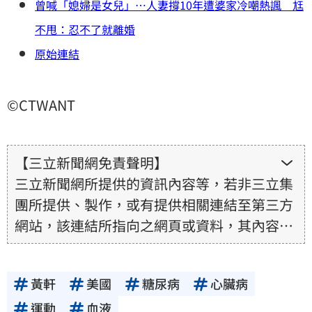
曾喊「媳婦是女兒」…人妻撐10年遭婆家冷嘲熱諷 尪
不甩：忍不了就離婚
原始連結
©CTWANT
【三立新聞網免責聲明】
三立新聞網所提供的資訊內容等，若非三立集
團所提供、製作，或有提供相關連結至第三方
網站，該連結所指向之網頁或資料，其內容均
為所連結網站提供，相關權利均為該網站、內
容提供者或合法權利人所有，三立集團不擔保
黃軒
美國
糖尿病
心臟病
其真實性、正確性、即時性、完整性或合法
性。三立新聞網所提供的資訊內容，若其著作
運動
血液