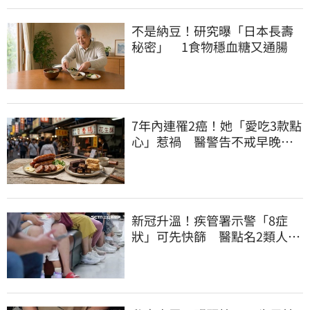
不是納豆！研究曝「日本長壽
秘密」 1食物穩血糖又通腸
7年內連罹2癌！她「愛吃3款點
心」惹禍 醫警告不戒早晚有
肝癌
新冠升溫！疾管署示警「8症
狀」可先快篩 醫點名2類人重
症高風險