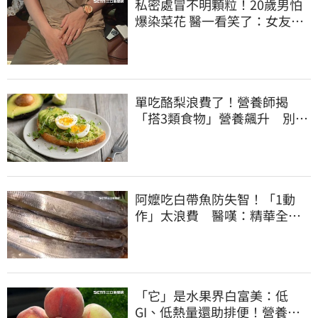
私密處冒不明顆粒！20歲男怕
爆染菜花 醫一看笑了：女友常
誤會
單吃酪梨浪費了！營養師揭
「搭3類食物」營養飆升 別再
加蜂蜜
阿嬤吃白帶魚防失智！「1動
作」太浪費 醫嘆：精華全沒
了
「它」是水果界白富美：低
GI、低熱量還助排便！營養師