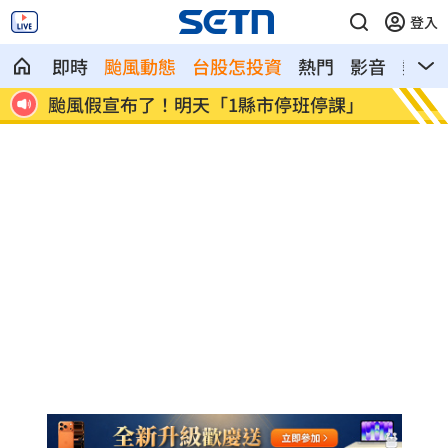
登入
即時
颱風動態
台股怎投資
熱門
影音
熱搜
炸雙
颱風假宣布了！明天「1縣市停班停課」
泰國少
境