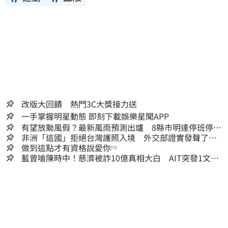
權不屬於三立集團所有，使用者未取得內容提
供者（著作權人）許可之前，亦不得擅自轉
貼、重製、變更、散布，否則概由使用者自負
全責。
改版大回饋 熱門3C大獎接力送
一手掌握明星動態 即刻下載娛樂星聞APP
有望放颱風假？最新風雨預測出爐 8縣市明達停班停課
標準
非洲「這國」拒絕台灣護照入境 外交部證實發聲了：
持續交涉聯繫
做到這點才有資格說愛你
PR
藍曾嗆陳時中！慈濟被詐10億真相大白 AIT突發1文酸
爆…他笑：真的很會