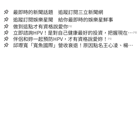
最即時的新聞話題 追蹤訂閱三立新聞網
追蹤訂閱娛樂星聞 給你最即時的娛樂星鮮事
做到這點才有資格說愛你
PR
立即諮詢HPV！是對自己健康最好的投資，把握現在不
PR
嫌晚！
伴侶和妳一起預防HPV，才有資格說愛妳！
PR
邱瓈寬「寬魚國際」營收衰退！原因點名王心凌、楊丞
琳網笑翻：太誠實