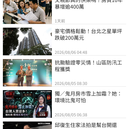
暴增逾400萬
1天前
豪宅價格鬆動！台北之星單坪
跌破200萬元
2026/08/06 04:48
抗颱驗證零災情！山區防汛工
程獲獎
2026/08/05 08:30
獨／鬼月房市雪上加霜？她：
環境比鬼可怕
2026/08/05 06:38
邱復生住家法拍是幫台開還