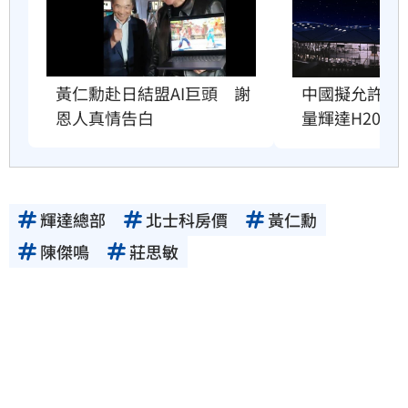
黃仁勳赴日結盟AI巨頭　謝
中國擬允許AI
恩人真情告白
量輝達H200
輝達總部
北士科房價
黃仁勳
陳傑鳴
莊思敏