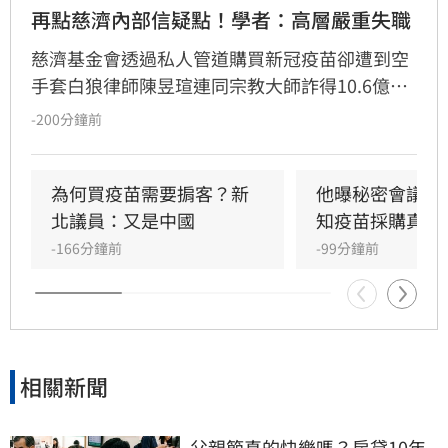
再點慈濟內部信疑點！學者：高層嚴重失職
慈濟基金會透過私人管道購買新冠疫苗卻遭到空
手套白狼律師陳昱瑄連同宗教大師詐得10.6億
元，案情曝光後引發社會熱議，紛紛質疑慈濟被
-200分鐘前
詐騙十億怎麼如此淡定。雖然慈濟已經聲明，又
發出內部信，但學者沈榮欽指出，慈濟的每次解
釋都暴露更多疑點，「慈濟的管理階層嚴重失
為何買疫苗需要掮客？新
他曝秘密會議：
職」。他還指出其中一段關於疫苗採購價格的內
北議員：又是中國
知疫苗採購真相
容根本不是事實，「我不知道為何慈濟高層能夠
-166分鐘前
-99分鐘前
說出這段話」。
相關新聞
父親節真的快樂嗎？房貸10年