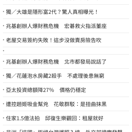
獨／大雄是隱形富2代？驚人真相曝光！
兆基創辦人爆財務危機 宏碁救火指派董座
老屋交易簽約失敗！這步沒做賣房險告吹
兆基創辦人爆財務危機 北市都發局說話了
獨／花蓮泡水房藏2殺手 不處理後患無窮
亞太投資總額降27％ 價格仍穩定
遭控趙姬吸金幫兇 花敬群駁：是扭曲抹黑
住家1.5億法拍 邱復生樂觀回：租屋就好
非洲「這國」拒絕台灣護照入境 外交部證實發聲