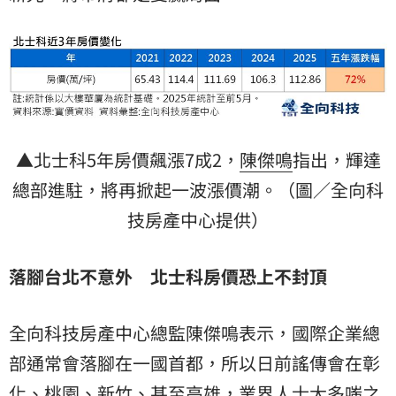
▲北士科5年房價飆漲7成2，
陳傑鳴
指出，輝達
總部進駐，將再掀起一波漲價潮。（圖／全向科
技房產中心提供）
落腳台北不意外 北士科房價恐上不封頂
全向科技房產中心總監陳傑鳴表示，國際企業總
部通常會落腳在一國首都，所以日前謠傳會在彰
化、桃園、新竹、甚至高雄，業界人士大多嗤之