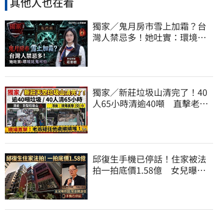
其他人也在看
獨家／鬼月房市雪上加霜？台
灣人禁忌多！她吐實：環境比
鬼還可怕
獨家／新莊垃圾山清完了！40
人65小時清逾40噸 直擊老翁
疑往他處繼續堆
邱復生手機已停話！住家被法
拍一拍底價1.58億 女兒曝原
因：幫台開還債