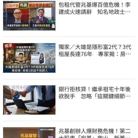
包租代管兆基爆百億危機！李
建成火速請辭 知名地政士接
任董座發三聲明
獨家／大雄是隱形富2代？3代
租屋長達76年 專家揭：房東1
原因不敢趕人
銀行拒核貸！繼承祖宅十年後
欲脫手 忽略「這關鍵細節」
竟卡關
兆基創辦人爆財務危機！第二
大股東「宏碁」救火 新董座