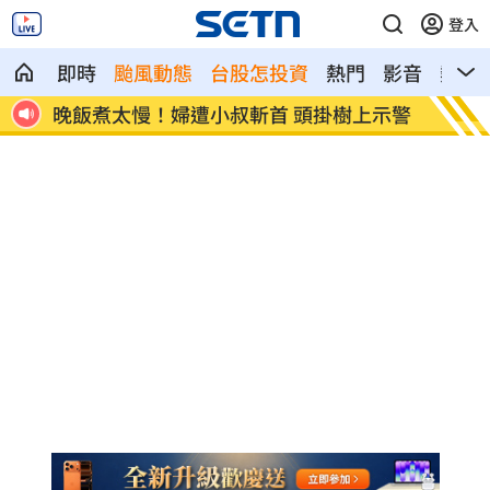
登入
即時
颱風動態
台股怎投資
熱門
影音
熱搜
忘吃
晚飯煮太慢！婦遭小叔斬首 頭掛樹上示警
消失1