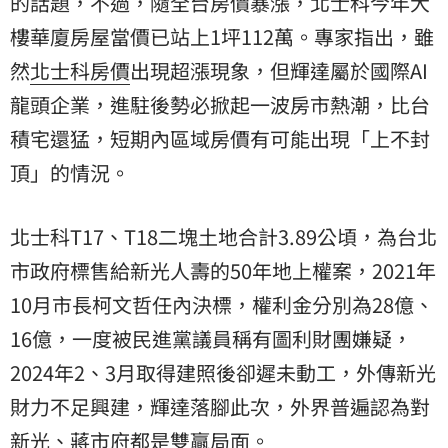
的話題，不過，隨全台房價暴漲，北士科今年大
樓華廈房屋當價已站上1坪112萬。專家指出，雖
然
北士科房價
出現超漲現象，但輝達屬於國際AI
龍頭企業，進駐後勢必掀起一波房市熱潮，比台
積宅還猛，短期內區域房價有可能出現「上不封
頂」的情況。
北士科T17、T18二塊土地合計3.89公頃，為台北
市政府標售給新光人壽的50年地上權案，2021年
10月市長柯文哲任內決標，權利金分別為28億、
16億，一度被民進黨議員稱有圖利財團嫌疑，
2024年2、3月取得建照後卻遲未動工，外傳新光
財力不足興建，輝達落腳此次，外界普遍認為對
新光、蔣市府都是雙贏局面。