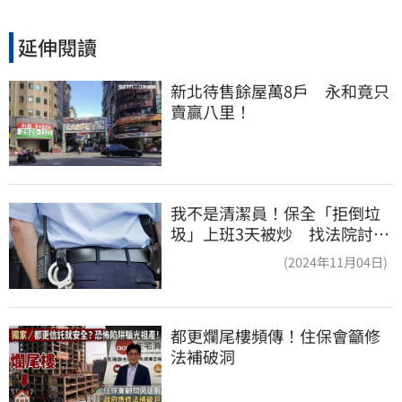
延伸閱讀
新北待售餘屋萬8戶　永和竟只
賣贏八里！
我不是清潔員！保全「拒倒垃
圾」上班3天被炒 找法院討公
道結果出爐
(2024年11月04日)
都更爛尾樓頻傳！住保會籲修
法補破洞