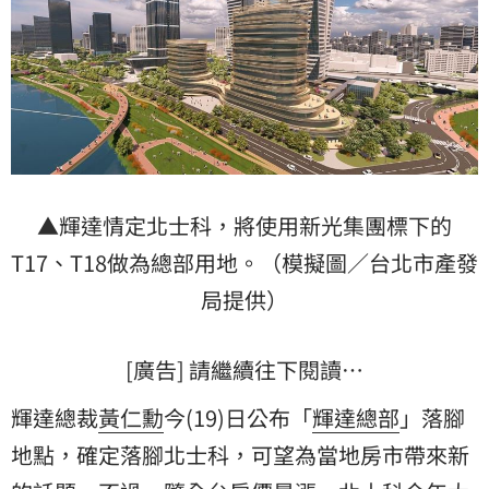
▲輝達情定北士科，將使用新光集團標下的
T17、T18做為總部用地。（模擬圖／台北市產發
局提供）
[廣告] 請繼續往下閱讀…
輝達總裁
黃仁勳
今(19)日公布「
輝達總部
」落腳
地點，確定落腳北士科，可望為當地房市帶來新