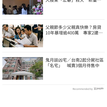
李文詳最新聲明
父親節多少父親真快樂？房貸
10年暴增逾400萬 專家2建議
減緩負擔
鬼月談凶宅／台南2起分屍社區
「名宅」 喊賣3個月待售中
Recommended by