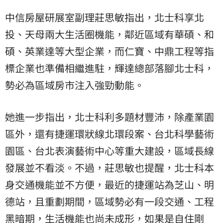
中信房屋研展室副理莊思敏指出，北士科享北
投、天母兩大生活圈機能，鄰近區域有華碩、和
碩、英業達等大型企業，而仁寶、中鼎工程等指
標企業也準備相繼進駐，輝達總部落腳北士科，
勢必為區域房市注入強勁動能。
她進一步指出，北士科利多題材豐沛，除產業園
區外，還有捷運環狀線北環段案、台北科學藝術
園區、台北表演藝術中心等重大建設，區域長線
發展並不看淡。不過，莊思敏也提醒，北士科本
身交通機能並不方便，最近的捷運站為芝山、明
德站，且重劃期間，區域勢必有一段交通、工程
黑暗期，生活機能也尚未成形，如果是自住剛