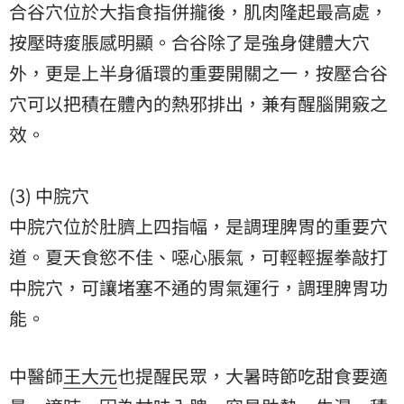
合谷穴位於大指食指併攏後，肌肉隆起最高處，
按壓時痠脹感明顯。合谷除了是強身健體大穴
外，更是上半身循環的重要開關之一，按壓合谷
穴可以把積在體內的熱邪排出，兼有醒腦開竅之
效。
(3) 中脘穴
中脘穴位於肚臍上四指幅，是調理脾胃的重要穴
道。夏天食慾不佳、噁心脹氣，可輕輕握拳敲打
中脘穴，可讓堵塞不通的胃氣運行，調理脾胃功
能。
中醫師
王大元
也提醒民眾，大暑時節吃甜食要適