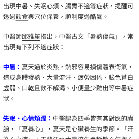
出現中暑、失眠心煩、腸胃不適等症狀，提醒可
透過
飲食
與穴位保養，順利度過酷暑。
中醫師
邱雅笙
指出，中醫古文「暑熱傷氣」，常
出現有下列不適症狀：
中暑：
夏天過於炎熱，熱邪容易損傷體表衛氣，
造成身體發熱、大量流汗、疲勞困倦、臉色蒼白
虛弱、口乾且飲不解渴、小便量少難出等中暑症
狀。
失眠、心情煩躁：
中醫認為四季皆有其對應的臟
腑，「夏養心」，夏天是心臟養生的季節。「汗