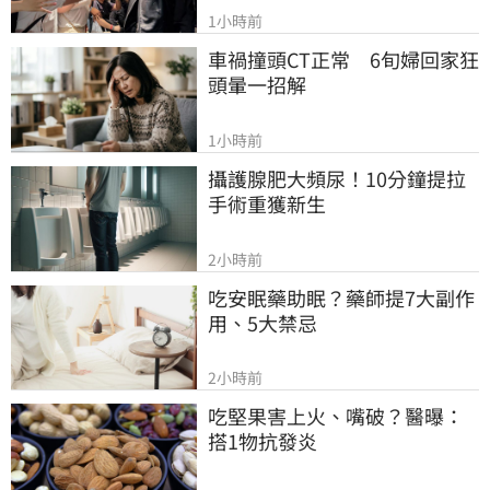
1小時前
車禍撞頭CT正常　6旬婦回家狂
頭暈一招解
1小時前
攝護腺肥大頻尿！10分鐘提拉
手術重獲新生
2小時前
吃安眠藥助眠？藥師提7大副作
用、5大禁忌
2小時前
吃堅果害上火、嘴破？醫曝：
搭1物抗發炎