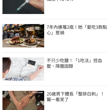
7年內連罹2癌！她「愛吃3款點
心」惹禍
不只少吃鹽！「1吃法」控血
壓、降膽固醇
20歲男下體長「整排白刺」！
醫一看笑了