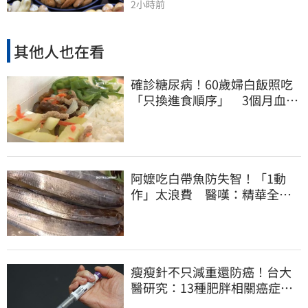
2小時前
其他人也在看
確診糖尿病！60歲婦白飯照吃
「只換進食順序」 3個月血糖
奇蹟下降
阿嬤吃白帶魚防失智！「1動
作」太浪費 醫嘆：精華全沒
了
瘦瘦針不只減重還防癌！台大
醫研究：13種肥胖相關癌症風
險下降41%