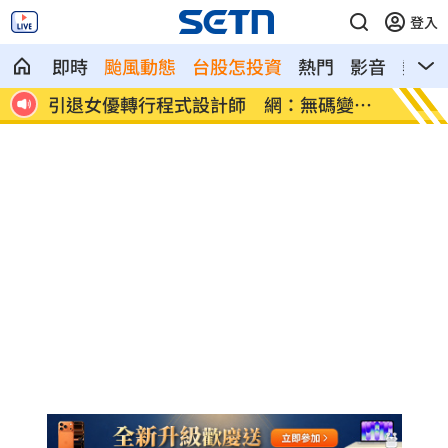
登入
即時
颱風動態
台股怎投資
熱門
影音
熱搜
萬交
引退女優轉行程式設計師 網：無碼變寫
新制上
碼
合