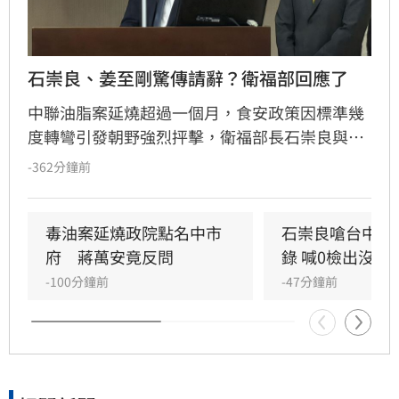
石崇良、姜至剛驚傳請辭？衛福部回應了
中聯油脂案延燒超過一個月，食安政策因標準幾
度轉彎引發朝野強烈抨擊，衛福部長石崇良與食
藥署長姜至剛遭點名負責。今日政壇突傳出兩人
-362分鐘前
已請辭的消息，儘管石崇良上午仍公開回應爭
議，但隨後再度傳出請辭傳聞，針對人事異動是
否屬實，衛福部僅回應表示不予回應。
毒油案延燒政院點名中市
石崇良嗆台中市
府　蔣萬安竟反問
錄 喊0檢出沒意
-100分鐘前
-47分鐘前