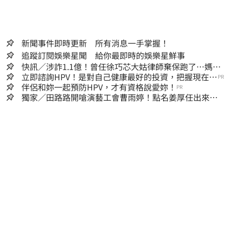
新聞事件即時更新 所有消息一手掌握！
追蹤訂閱娛樂星聞 給你最即時的娛樂星鮮事
快訊／涉詐1.1億！曾任徐巧芯大姑律師棄保跑了…媽也
離境 桃檢發通緝
立即諮詢HPV！是對自己健康最好的投資，把握現在不
PR
嫌晚！
伴侶和妳一起預防HPV，才有資格說愛妳！
PR
獨家／田路路開嗆演藝工會曹雨婷！點名姜厚任出來
他16字回應了