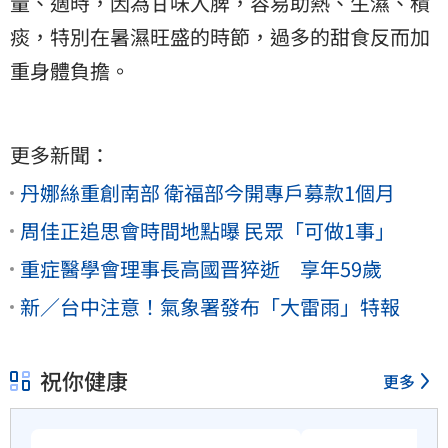
量、適時，因為甘味入脾，容易助熱、生濕、積
痰，特別在暑濕旺盛的時節，過多的甜食反而加
重身體負擔。
更多新聞：
丹娜絲重創南部 衛福部今開專戶募款1個月
周佳正追思會時間地點曝 民眾「可做1事」
重症醫學會理事長高國晋猝逝 享年59歲
新／台中注意！氣象署發布「大雷雨」特報
祝你健康
更多