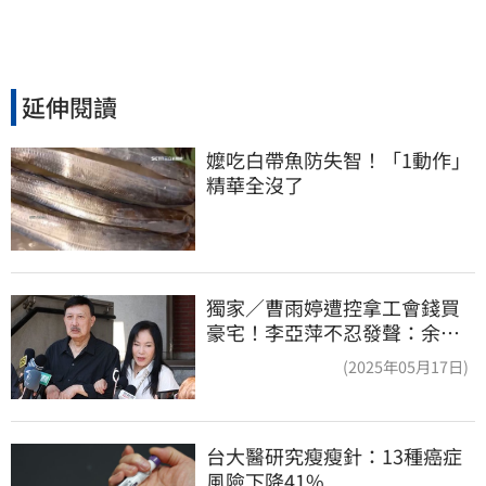
延伸閱讀
嬤吃白帶魚防失智！「1動作」
精華全沒了
獨家／曹雨婷遭控拿工會錢買
豪宅！李亞萍不忍發聲：余天
管工會都貼錢
(2025年05月17日)
台大醫研究瘦瘦針：13種癌症
風險下降41%