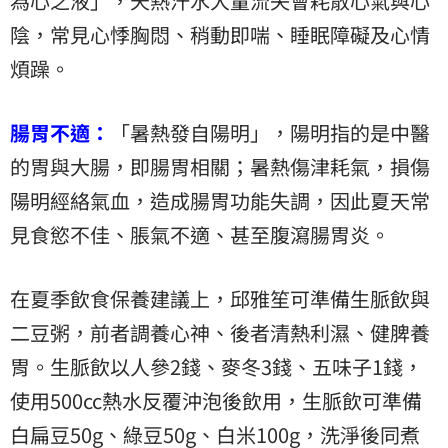
為心之液」，天熱汗水大量流失會耗散心氣與心
陰，常見心悸胸悶、稍動即喘、睡眠障礙及心情
煩躁。
腸胃不適：
「暑熱發自陽明」，陽明指的是中醫
的胃與大腸，即腸胃相關；暑熱傷津耗氣，損傷
陽明經絡氣血，造成腸胃功能失調，因此夏天常
見食慾不佳、脹氣不適、甚至腹瀉腸胃炎。
在夏季飲食保養建議上，邱雅笙可準備生脈飲與
二豆粥，前者調養心神、後者清熱利濕、健脾養
胃。生脈飲以人參2錢、麥冬3錢、五味子1錢，
使用500cc熱水反覆沖泡後飲用，生脈飲可準備
白扁豆50g、綠豆50g、白米100g，洗淨後同煮