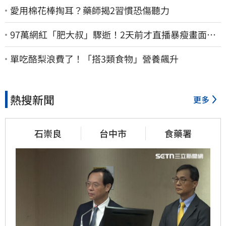
愛用棉花棒掏耳？藥師揭2習慣恐傷聽力
97萬網紅「肥大叔」驟逝！2天前才直播暴瘦畫面
曝 網淚崩：一路好走
單吃酪梨浪費了！「搭3類食物」營養飆升
熱搜新聞
更多
石崇良
台中市
食藥署