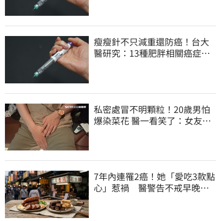
瘦瘦針不只減重還防癌！台大
醫研究：13種肥胖相關癌症風
險下降41%
私密處冒不明顆粒！20歲男怕
爆染菜花 醫一看笑了：女友常
誤會
7年內連罹2癌！她「愛吃3款點
心」惹禍 醫警告不戒早晚有
肝癌