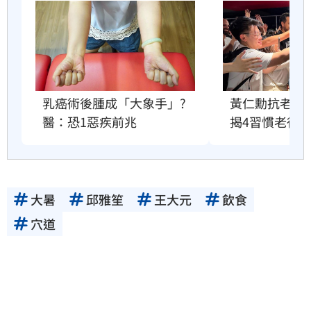
乳癌術後腫成「大象手」?
黃仁勳抗老祕
醫：恐1惡疾前兆
揭4習慣老得
大暑
邱雅笙
王大元
飲食
穴道