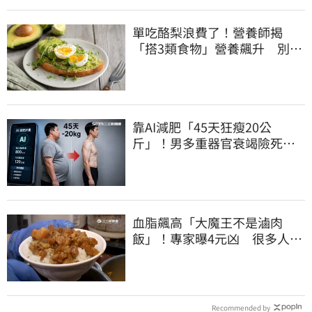
單吃酪梨浪費了！營養師揭
「搭3類食物」營養飆升 別再
加蜂蜜
靠AI減肥「45天狂瘦20公
斤」！男多重器官衰竭險死…
醫嘆：留一堆後遺症
血脂飆高「大魔王不是滷肉
飯」！專家曝4元凶 很多人天
天吃
Recommended by