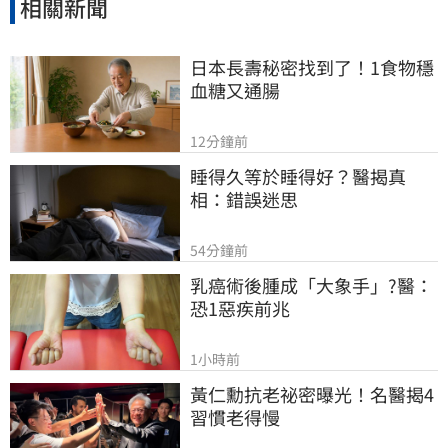
相關新聞
日本長壽秘密找到了！1食物穩
血糖又通腸
12分鐘前
睡得久等於睡得好？醫揭真
相：錯誤迷思
54分鐘前
乳癌術後腫成「大象手」?醫：
恐1惡疾前兆
1小時前
黃仁勳抗老祕密曝光！名醫揭4
習慣老得慢