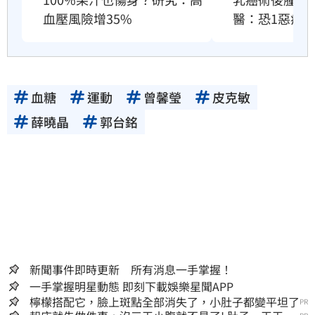
血壓風險增35%
醫：恐1惡疾
血糖
運動
曾馨瑩
皮克敏
薛曉晶
郭台銘
新聞事件即時更新 所有消息一手掌握！
一手掌握明星動態 即刻下載娛樂星聞APP
檸檬搭配它，臉上斑點全部消失了，小肚子都變平坦了
PR