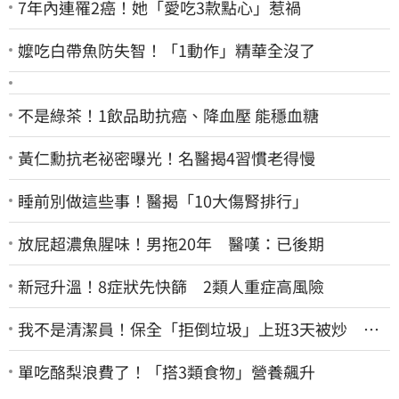
7年內連罹2癌！她「愛吃3款點心」惹禍
嬤吃白帶魚防失智！「1動作」精華全沒了
不是綠茶！1飲品助抗癌、降血壓 能穩血糖
黃仁勳抗老祕密曝光！名醫揭4習慣老得慢
睡前別做這些事！醫揭「10大傷腎排行」
放屁超濃魚腥味！男拖20年 醫嘆：已後期
新冠升溫！8症狀先快篩 2類人重症高風險
我不是清潔員！保全「拒倒垃圾」上班3天被炒 找
法院討公道結果出爐
單吃酪梨浪費了！「搭3類食物」營養飆升