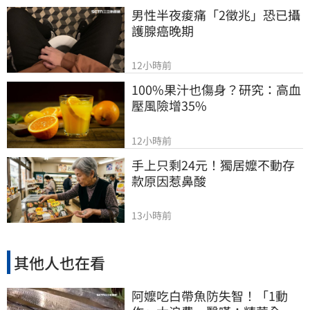
男性半夜痠痛「2徵兆」恐已攝
護腺癌晚期
12小時前
100%果汁也傷身？研究：高血
壓風險增35%
12小時前
手上只剩24元！獨居嬤不動存
款原因惹鼻酸
13小時前
其他人也在看
阿嬤吃白帶魚防失智！「1動