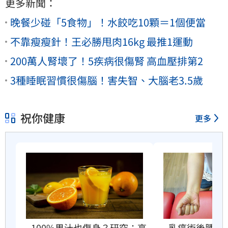
更多新聞：
晚餐少碰「5食物」！水餃吃10顆＝1個便當
不靠瘦瘦針！王必勝甩肉16kg 最推1運動
200萬人腎壞了！5疾病很傷腎 高血壓排第2
3種睡眠習慣很傷腦！害失智、大腦老3.5歲
祝你健康
更多
100%果汁也傷身？研究：高
乳癌術後腫成