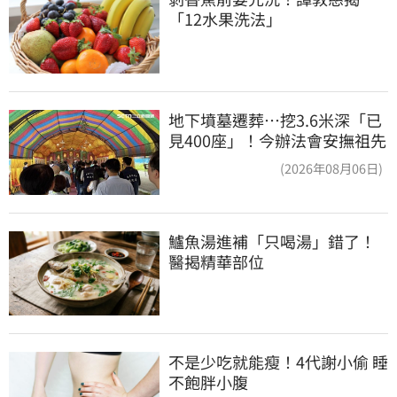
「12水果洗法」
地下墳墓遷葬…挖3.6米深「已
見400座」！今辦法會安撫祖先
(2026年08月06日)
鱸魚湯進補「只喝湯」錯了！
醫揭精華部位
不是少吃就能瘦！4代謝小偷 睡
不飽胖小腹