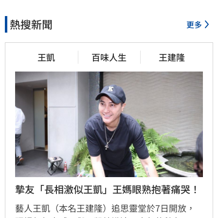
熱搜新聞
更多
王凱
百味人生
王建隆
摯友「長相激似王凱」王媽眼熟抱著痛哭！
藝人王凱（本名王建隆）追思靈堂於7日開放，