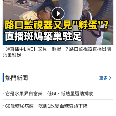
【#直播中LIVE】又見＂孵蛋＂? 路口監視器直播斑鳩
築巢駐足
熱門新聞
更多
它是水果界白富美 低GI、低熱量還助排便
60歲糖尿病婦 吃飯1改變血糖奇蹟下降