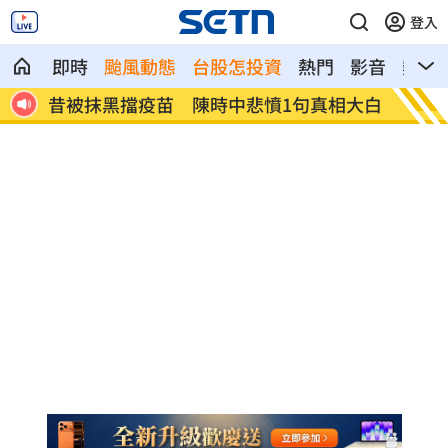
登入
即時
颱風動態
台股怎投資
熱門
影音
熱搜
第2
昔被抹黑擋疫苗 陳時中悲憤1句真相大白
全球人
網