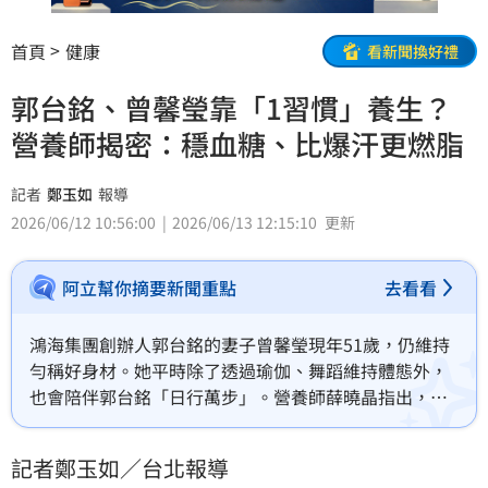
首頁
健康
看新聞換好禮
郭台銘、曾馨瑩靠「1習慣」養生？
營養師揭密：穩血糖、比爆汗更燃脂
記者
鄭玉如
報導
2026/06/12 10:56:00
2026/06/13 12:15:10
更新
阿立幫你摘要新聞重點
去看看
鴻海集團創辦人郭台銘的妻子曾馨瑩現年51歲，仍維持
勻稱好身材。她平時除了透過瑜伽、舞蹈維持體態外，
也會陪伴郭台銘「日行萬步」。營養師薛曉晶指出，許
多人面臨體重停滯或血糖波動大的問題，往往不是缺乏
高強度運動，而是整天缺少「非運動性活動產熱」，指
記者鄭玉如／台北報導
的是走路、起身等日常動作，有助於提升代謝、改善身