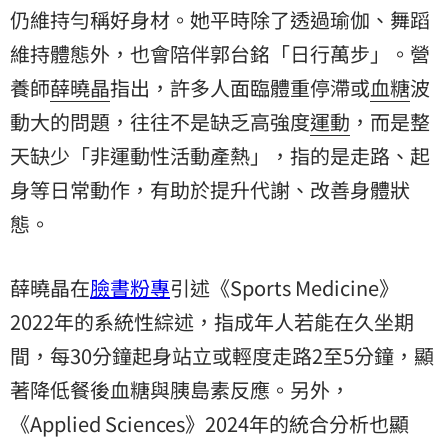
仍維持勻稱好身材。她平時除了透過瑜伽、舞蹈
維持體態外，也會陪伴郭台銘「日行萬步」。營
養師
薛曉晶
指出，許多人面臨體重停滯或
血糖
波
動大的問題，往往不是缺乏高強度
運動
，而是整
天缺少「非運動性活動產熱」，指的是走路、起
身等日常動作，有助於提升代謝、改善身體狀
態。
薛曉晶在
臉書粉專
引述《Sports Medicine》
2022年的系統性綜述，指成年人若能在久坐期
間，每30分鐘起身站立或輕度走路2至5分鐘，顯
著降低餐後血糖與胰島素反應。另外，
《Applied Sciences》2024年的統合分析也顯