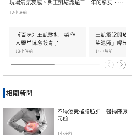
現場氣氛哀戚。與王凱結識逾二十年的摯友、邱
瓈寬特助Jeff現身協助打點後事。由於兩人外貌
12小時前
神似，王凱母親見到Jeff時悲從中來並相擁落
淚，場面令人鼻酸。得知王凱在台北缺乏親友協
助，演藝圈大姐大邱瓈寬展現義氣，主動承擔治
《百味》王凱驟逝　製作
王凱靈堂開放　
喪事宜並指派Jeff全程留守，陪伴王凱走完人生
人靈堂悼念殺青了
笑遺照」曝光
最後一程。這場深厚的兄弟情誼與邱瓈寬的溫暖
13小時前
14小時前
義舉，成為家屬在面臨驟變時最堅強的後盾，各
界也紛紛對這
相關新聞
不喝酒竟罹脂肪肝　醫揭隱藏
元凶
1小時前