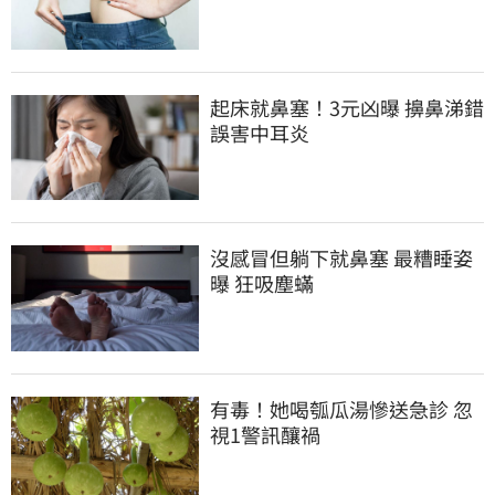
起床就鼻塞！3元凶曝 擤鼻涕錯
誤害中耳炎
沒感冒但躺下就鼻塞 最糟睡姿
曝 狂吸塵蟎
有毒！她喝瓠瓜湯慘送急診 忽
視1警訊釀禍