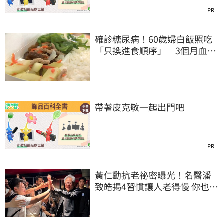
PR
確診糖尿病！60歲婦白飯照吃
「只換進食順序」 3個月血糖
奇蹟下降
帶著皮克敏一起出門吧
PR
黃仁勳抗老祕密曝光！名醫潘
致皓揭4習慣讓人老得慢 你也可
以有年輕感