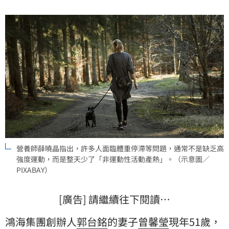
體狀態。
營養師薛曉晶指出，許多人面臨體重停滯等問題，通常不是缺乏高
強度運動，而是整天少了「非運動性活動產熱」。（示意圖／
PIXABAY）
[廣告] 請繼續往下閱讀…
鴻海集團創辦人
郭台銘
的妻子
曾馨瑩
現年51歲，