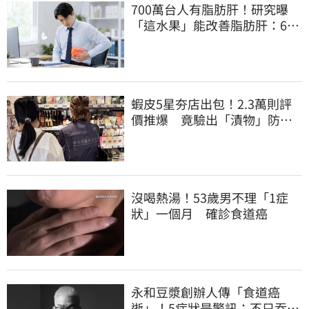
700萬台人有脂肪肝！研究曝
「這水果」能改善脂肪肝：6週
就見效
蝦皮5星夯店出包！2.3萬則評
價推爆 竟驗出「漬物」防腐
劑超標逾3成
沒喝熱湯！53歲男不理「1症
狀」一個月 確診食道癌
永和豆漿創辦人傳「食道癌
逝」！5症狀是警訊：不只吞嚥