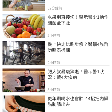
52分鐘前
水果別直接切！醫示警少1動作
細菌全下肚
2小時前
機上快走比跑步瘦？醫籲4族群
勿照表操課
2小時前
肥大叔暴瘦猝逝！醫示警1狀
況：藏4大疾病
3小時前
更年期喝水也會胖？4招把內臟
脂肪請出去