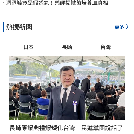
洞洞鞋竟是假透氣！藥師揭黴菌培養皿真相
熱搜新聞
更多
日本
長崎
台灣
長崎原爆典禮爆矮化台灣　民進黨團說話了