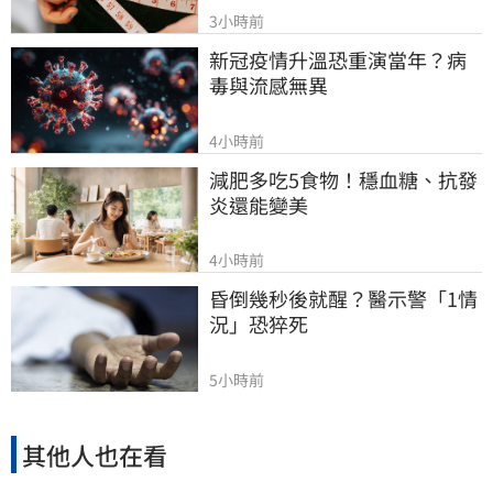
3小時前
新冠疫情升溫恐重演當年？病
毒與流感無異
4小時前
減肥多吃5食物！穩血糖、抗發
炎還能變美
4小時前
昏倒幾秒後就醒？醫示警「1情
況」恐猝死
5小時前
其他人也在看