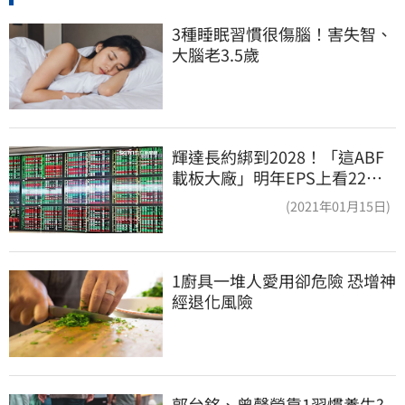
3種睡眠習慣很傷腦！害失智、
大腦老3.5歲
輝達長約綁到2028！「這ABF
載板大廠」明年EPS上看22
元 目標價至1000元
(2021年01月15日)
1廚具一堆人愛用卻危險 恐增神
經退化風險
郭台銘、曾馨瑩靠1習慣養生?