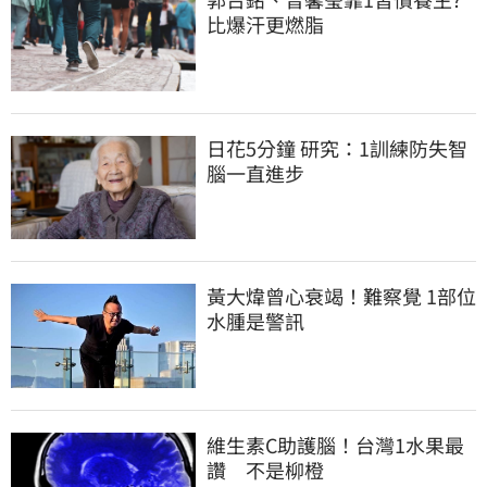
比爆汗更燃脂
日花5分鐘 研究：1訓練防失智 
腦一直進步
黃大煒曾心衰竭！難察覺 1部位
水腫是警訊
維生素C助護腦！台灣1水果最
讚　不是柳橙