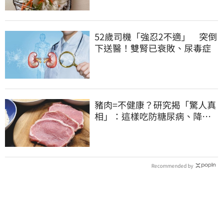
52歲司機「強忍2不適」 突倒
下送醫！雙腎已衰敗、尿毒症
豬肉=不健康？研究揭「驚人真
相」：這樣吃防糖尿病、降膽
固醇
Recommended by