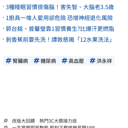
3種睡眠習慣很傷腦！害失智、大腦老3.5歲
1廚具一堆人愛用卻危險 恐增神經退化風險
郭台銘、曾馨瑩靠1習慣養生?比爆汗更燃脂
剝香蕉前要先洗！譚敦慈揭「12水果洗法」
腎臟病
糖尿病
高血壓
洪永祥
改版大回饋 熱門3C大獎接力送
一手掌握明星動態 即刻下載娛樂星聞APP