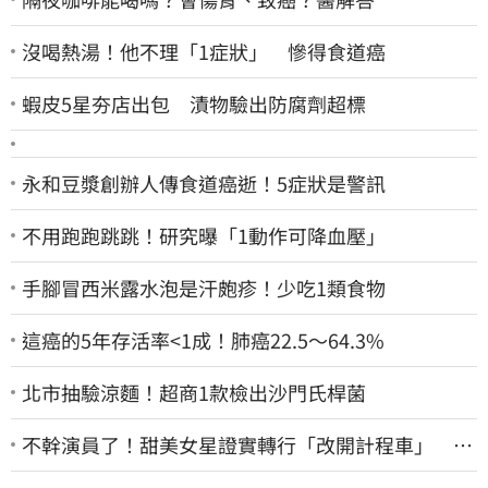
沒喝熱湯！他不理「1症狀」 慘得食道癌
蝦皮5星夯店出包 漬物驗出防腐劑超標
永和豆漿創辦人傳食道癌逝！5症狀是警訊
不用跑跑跳跳！研究曝「1動作可降血壓」
手腳冒西米露水泡是汗皰疹！少吃1類食物
這癌的5年存活率<1成！肺癌22.5～64.3%
北市抽驗涼麵！超商1款檢出沙門氏桿菌
不幹演員了！甜美女星證實轉行「改開計程車」 驚
人收入全說了