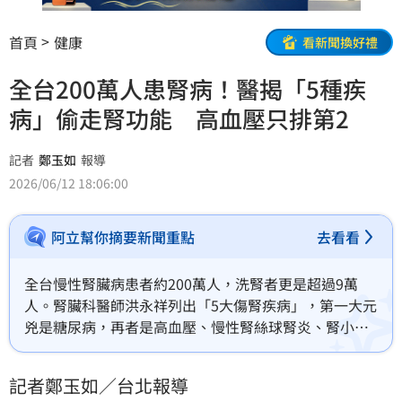
首頁
健康
看新聞換好禮
全台200萬人患腎病！醫揭「5種疾
病」偷走腎功能 高血壓只排第2
記者
鄭玉如
報導
2026/06/12 18:06:00
阿立幫你摘要新聞重點
去看看
全台慢性腎臟病患者約200萬人，洗腎者更是超過9萬
人。腎臟科醫師洪永祥列出「5大傷腎疾病」，第一大元
兇是糖尿病，再者是高血壓、慢性腎絲球腎炎、腎小管
間質性腎病變、遺傳性腎臟病，腎臟病早期雖然沒有症
狀，但只要及早發現、治療以上5種慢性病，有機會遠離
記者鄭玉如／台北報導
洗腎危機。