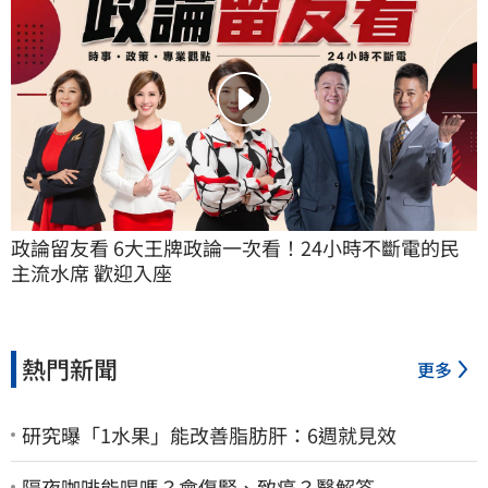
政論留友看 6大王牌政論一次看！24小時不斷電的民
主流水席 歡迎入座
熱門新聞
更多
研究曝「1水果」能改善脂肪肝：6週就見效
隔夜咖啡能喝嗎？會傷腎、致癌？醫解答