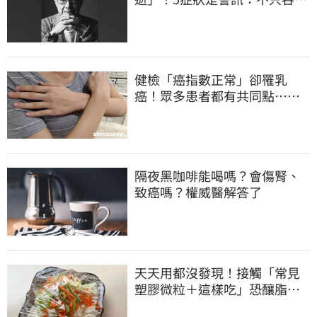
困難
健檢「癌指數正常」卻罹乳
癌！眾多患者都有共同點…醫
示警：致命盲點
隔夜黑咖啡能喝嗎？會傷腎、
致癌嗎？權威醫解答了
天天用都沒發現！接觸「常見
塑膠微粒＋這樣吃」恐釀脂肪
肝