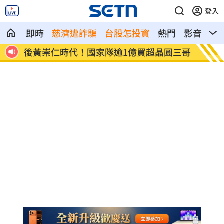
登入
即時
慈濟遭詐騙
台股怎投資
熱門
影音
熱
三原
後黃崇仁時代！國家隊逾1億買超晶圓三哥
交易瀕