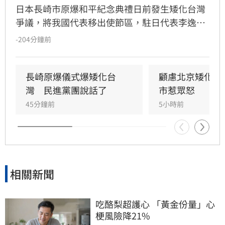
日本長崎市原爆和平紀念典禮日前發生矮化台灣
爭議，將我國代表移出使節區，駐日代表李逸洋
拒絕出席以捍衛國格。民進黨發言人林楚茵對此
-204分鐘前
表示，中國長期透過外交與經濟壓力打壓台灣，
企圖挑撥台日情誼，呼籲雙方不應因此心生嫌
隙。林楚茵強調，台灣始終致力於維護世界和
長崎原爆儀式爆矮化台
顧慮北京矮化台
平，台日關係深厚，不該因外力介入受影響。
灣　民進黨團說話了
市惹眾怒
45分鐘前
5小時前
相關新聞
吃酪梨超護心 「黃金份量」心
梗風險降21%