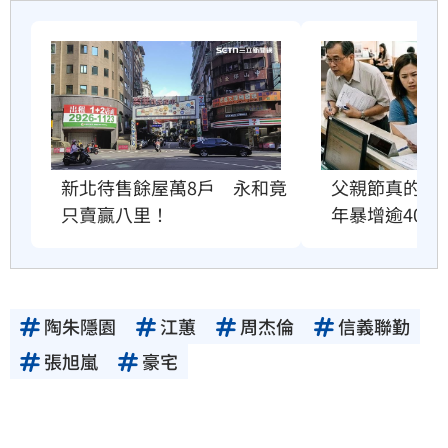
父親節真的快
新北待售餘屋萬8戶　永和竟
年暴增逾400
只賣贏八里！
陶朱隱園
江蕙
周杰倫
信義聯勤
張旭嵐
豪宅