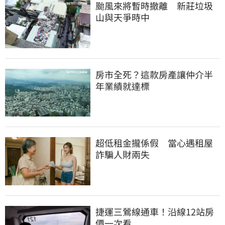
颱風來將暫時撤離　新莊垃圾
山與天爭時中
房市全死？這款房產讓仲介半
年業績就達標
超低租金攏係假　當心遇租屋
詐騙人財兩失
捷運三鶯線通車！沿線12站房
價一次看