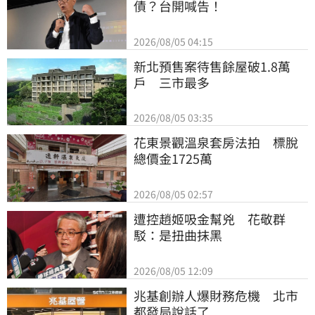
債？台開喊告！
2026/08/05 04:15
新北預售案待售餘屋破1.8萬
戶　三市最多
2026/08/05 03:35
花東景觀溫泉套房法拍　標脫
總價金1725萬
2026/08/05 02:57
遭控趙姬吸金幫兇　花敬群
駁：是扭曲抹黑
2026/08/05 12:09
兆基創辦人爆財務危機　北市
都發局說話了