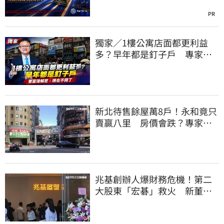
PR
獨家／1樓公寓店面都更利益
多？早年都是釘子戶 專家解
密：現在不同了
新北待售餘屋萬8戶！永和竟只
賣贏八里 房價會跌？專家：
沒漲就不錯了
兆基創辦人爆財務危機！第二
大股東「宏碁」救火 新董座
李文詳最新聲明