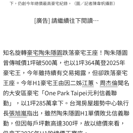
下，仍創今年總價最高豪宅紀錄。（圖／記者陳韋帆攝影）
[廣告] 請繼續往下閱讀…
知名旋轉
豪宅
陶朱隱園
跌落豪宅王座！陶朱隱園
曾傳喊價1坪破500萬，也以1坪364萬登2025年
豪宅王，今年雖持續有交易揭露，但卻跌落豪宅
王座。今年H1豪宅王由因二姊
江蕙
、
周杰倫
聞名
的大安區豪宅「One Park Taipei元利
信義聯
勤
」，以1坪285萬拿下。台灣房屋趨勢中心執行
長
張旭嵐
指出，雖然陶朱隱園H1單價敗北信義聯
勤，但因每戶坪數高達300坪，故以總價來看，