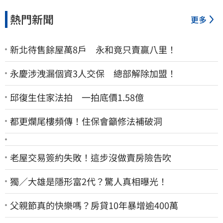
熱門新聞
更多
新北待售餘屋萬8戶 永和竟只賣贏八里！
永慶涉洩漏個資3人交保 總部解除加盟！
邱復生住家法拍 一拍底價1.58億
都更爛尾樓頻傳！住保會籲修法補破洞
老屋交易簽約失敗！這步沒做賣房險告吹
獨／大雄是隱形富2代？驚人真相曝光！
父親節真的快樂嗎？房貸10年暴增逾400萬