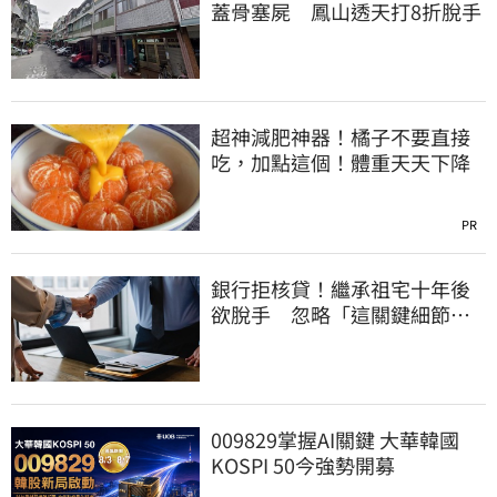
蓋骨塞屍 鳳山透天打8折脫手
超神減肥神器！橘子不要直接
吃，加點這個！體重天天下降
PR
銀行拒核貸！繼承祖宅十年後
欲脫手 忽略「這關鍵細節」
竟卡關
009829掌握AI關鍵 大華韓國
KOSPI 50今強勢開募