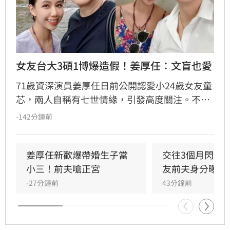
女友台大3碩1博爆造假！姜厚任：文盲也愛
71歲資深演員姜厚任日前公開認愛小24歲女友童
芯，兩人自稱有七世情緣，引發高度關注。不料
童芯隨即遭網友起底，不僅宣稱的台大「3碩1
-142分鐘前
博」高學歷在論文系統查無資料，連過往的舊明
信片也被質疑造假，其複雜的四度改名與過往婚
姻史也遭挖出。面對外界排山倒海的質疑聲浪，
姜厚任新歡爆帶婚生子當
交往3個月閃婚
姜厚任展現霸氣護愛態度，強調感情不受學歷與
小三！前夫嗆正宮
友前夫身分曝光
背景影響，更笑稱即便女友是文盲也照樣喜歡，
-27分鐘前
43分鐘前
不受外界負面傳聞干擾，堅定捍衛這段相差39歲
的戀情。