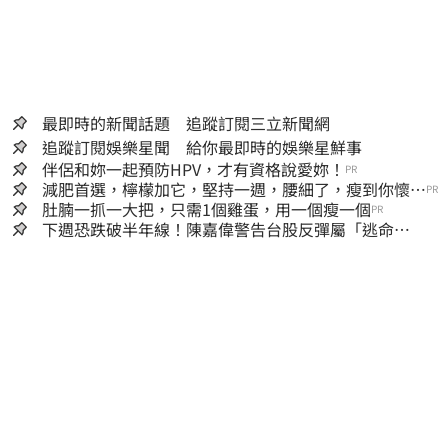
最即時的新聞話題 追蹤訂閱三立新聞網
追蹤訂閱娛樂星聞 給你最即時的娛樂星鮮事
伴侶和妳一起預防HPV，才有資格說愛妳！
PR
減肥首選，檸檬加它，堅持一週，腰細了，瘦到你懷疑
PR
人生
肚腩一抓一大把，只需1個雞蛋，用一個瘦一個
PR
下週恐跌破半年線！陳嘉偉警告台股反彈屬「逃命
波」：空頭大屠殺剛開始