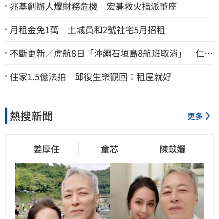
兆基創辦人爆財務危機 宏碁救火指派董座
月租金免1萬 土城員和2號社宅5月招租
不斷更新／虎航8日「沖繩石垣島8航班取消」 仁川
返台班機提前1天起飛
住家1.5億法拍 邱復生樂觀回：租屋就好
熱搜新聞
更多
姜厚任
童芯
陳苡孋