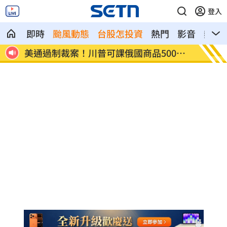
登入
即時
颱風動態
台股怎投資
熱門
影音
熱搜
0%
日本銀髮族瘋工作 逾4成想做到80歲
解散統
場