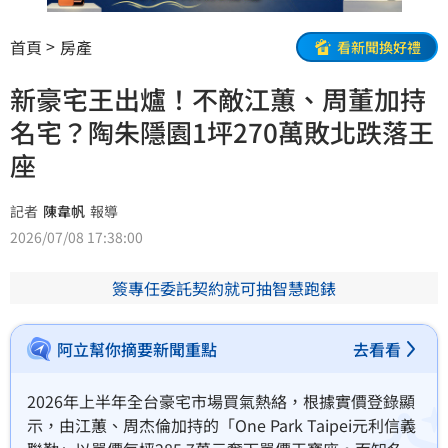
首頁
房產
看新聞換好禮
新豪宅王出爐！不敵江蕙、周董加持
名宅？陶朱隱園1坪270萬敗北跌落王
座
記者
陳韋帆
報導
2026/07/08 17:38:00
簽專任委託契約就可抽智慧跑錶
阿立幫你摘要新聞重點
去看看
2026年上半年全台豪宅市場買氣熱絡，根據實價登錄顯
示，由江蕙、周杰倫加持的「One Park Taipei元利信義