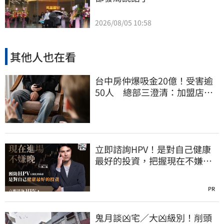
2026/08/05 10:58
其他人也在看
台中房仲爆吸金20億！受害逾
50人 總部三澄清：加盟店股
東個人糾紛
立即諮詢HPV！是對自己健康
最好的投資，把握現在不嫌
晚！
PR
鬼月談凶宅／大凶級別！削頭