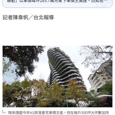
聯勤」以單價每坪285.7萬元奪下單價王寶座。而知名旋
轉豪宅「陶朱隱園」雖單價屈居亞軍，但憑藉每戶逾
300坪的超大格局，以總價8.35億元穩坐總價王。專家張
記者陳韋帆／台北報導
旭嵐指出，受惠股市暢旺與科技業獲利，高端買家資產
配置需求強勁，豪宅不僅具自住價值，更兼具社交與資
產保值功能。此外，隨精華地段都更與危老案增多，市
場出現豪宅精巧化趨勢，不到百坪的精華區建案因地段
優勢與便利性，深受新貴富豪青睞，軟性物業管理亦成
購屋關鍵指標。
陶朱隱園今年H1跌落豪宅單價王座，但在每戶300坪大坪數加持