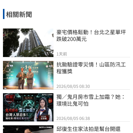
相關新聞
豪宅價格鬆動！台北之星單坪
跌破200萬元
1天前
抗颱驗證零災情！山區防汛工
程獲獎
2026/08/05 08:30
獨／鬼月房市雪上加霜？她：
環境比鬼可怕
2026/08/05 06:38
邱復生住家法拍是幫台開還