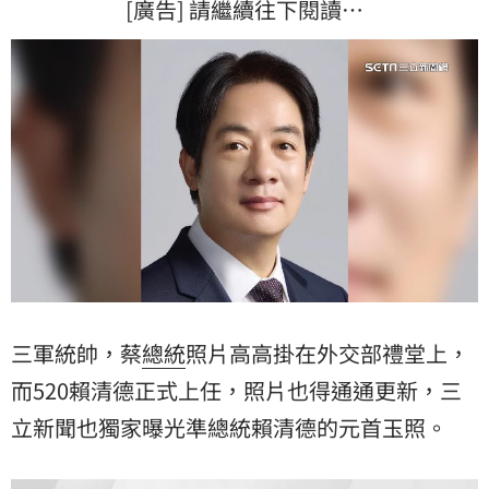
[廣告] 請繼續往下閱讀…
三軍統帥，蔡
總統
照片高高掛在外交部禮堂上，
而520賴清德正式上任，照片也得通通更新，三
立新聞也獨家曝光準總統賴清德的元首玉照。