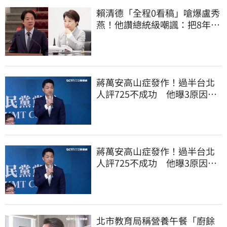
賴清德「全程0看稿」嗆爆盧秀
燕！他讚總統級嘲諷：把8年總
帳一次掀翻
蔣萬安高山症發作！過半台北
人評725不成功 他曝3原因：
有生命危險
蔣萬安高山症發作！過半台北
人評725不成功 他曝3原因：
有生命危險
北市教育局稱營養午餐「廚餘