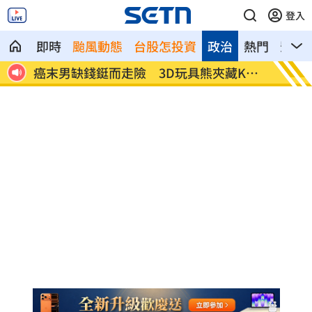
登入
即時
颱風動態
台股怎投資
政治
熱門
影音
圈夜
癌末男缺錢鋌而走險 3D玩具熊夾藏K他
環法自
命
阻