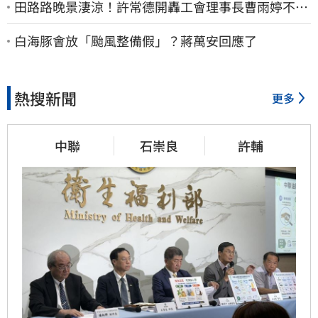
田路路晚景淒涼！許常德開轟工會理事長曹雨婷不忍
了：別只包紅包慰問
白海豚會放「颱風整備假」？蔣萬安回應了
熱搜新聞
更多
中聯
石崇良
許輔