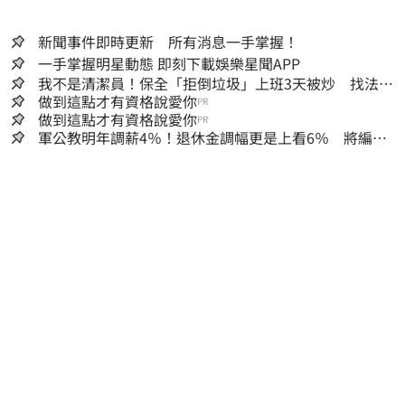
新聞事件即時更新 所有消息一手掌握！
一手掌握明星動態 即刻下載娛樂星聞APP
我不是清潔員！保全「拒倒垃圾」上班3天被炒 找法院
討公道結果出爐
做到這點才有資格說愛你
PR
做到這點才有資格說愛你
PR
軍公教明年調薪4％！退休金調幅更是上看6％ 將編入
明年度總預算