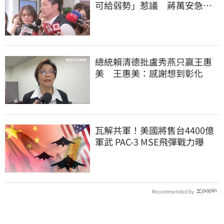
可給弱勢」惹議 蔣萬安急
喊：不會這樣做
總統賴清德批盧秀燕只贏王惠
美 王惠美：感謝想到彰化
瓦解共軍！美國將售台4400億
軍武 PAC-3 MSE飛彈戰力曝
Recommended by