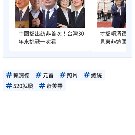
才擋賴清德訪
中國擋出訪非首次！台灣30
見東非這國總
年來挑戰一次看
賴清德
元首
照片
總統
520就職
蕭美琴