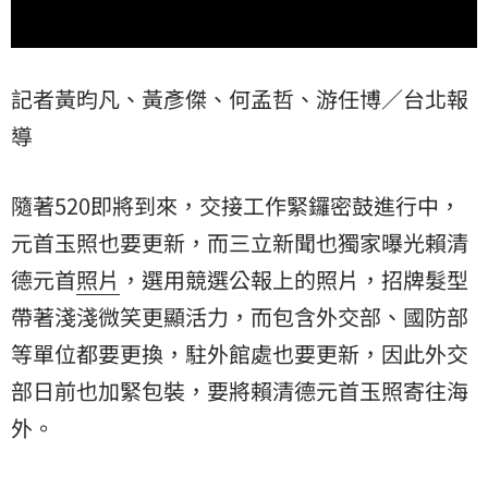
記者黃昀凡、黃彥傑、何孟哲、游任博／台北報
導
隨著520即將到來，交接工作緊鑼密鼓進行中，
元首
玉照也要更新，而三立新聞也獨家曝光
賴清
德
元首
照片
，選用競選公報上的照片，招牌髮型
帶著淺淺微笑更顯活力，而包含外交部、國防部
等單位都要更換，駐外館處也要更新，因此外交
部日前也加緊包裝，要將賴清德元首玉照寄往海
外。