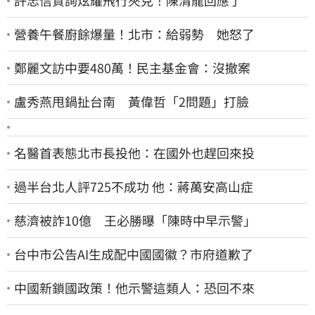
許忠信質詢炫耀飛行夾克！陳清龍回應了
營養午餐廚餘爆量！北市：給弱勢 她怒了
鄭麗文訪中要480萬！民主基金會：沒撤案
盧秀燕甩鍋扯台南 黃偉哲「2問題」打臉
名醫首表態北市長投他：在國外也趕回來投
過半台北人評725不成功 他：蔣萬安高山症
慈濟被詐10億 王必勝曝「陳時中早示警」
台中市公告AI生成配中國國徽？市府道歉了
中國新鎖國政策！他示警這類人：恐回不來