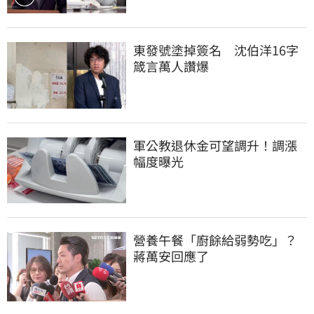
東發號塗掉簽名　沈伯洋16字
箴言萬人讚爆
軍公教退休金可望調升！調漲
幅度曝光
營養午餐「廚餘給弱勢吃」？
蔣萬安回應了