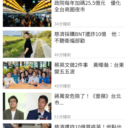
政院每年加碼25.5億元　優化
全台商圈夜市
34分鐘前
慈濟採購BNT遭詐10億　他：
不聽衛福部勸
46分鐘前
蔡英文做2件事　黃暐瀚：台東
變五五波
48分鐘前
蔣萬安危險了！《壹蘋》台北
市...
51分鐘前
慈濟遭詐10億買疫苗！他點出