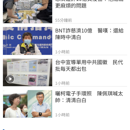
更麻煩的問題
55分鐘前
BNT詐慈濟10億　醫嘆：還給
陳時中清白
1小時前
台中宣導單用中共國徽　民代
批每天都出包
1小時前
曬柯電子手環照　陳佩琪喊太
帥：清清白白
1小時前