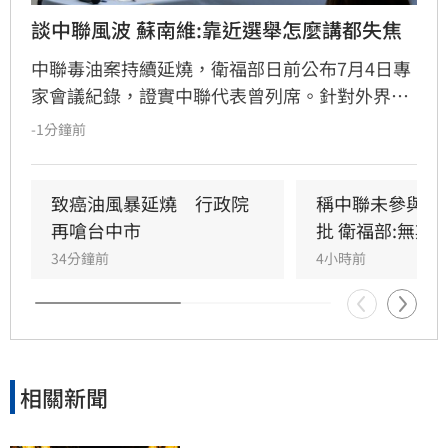
談中聯風波 蘇南維:靠近選舉怎麼講都失焦
中聯毒油案持續延燒，衛福部日前公布7月4日專
家會議紀錄，證實中聯代表曾列席。針對外界質
疑，與會的台大教授蘇南維還原現場，強調專家
-1分鐘前
當時不斷挑戰中聯製程，中聯僅在受詢問時才進
行辯護。蘇南維直言，該事件已從單純科學討論
演變為政治議題，並解釋當初主張「20%下架標
致癌油風暴延燒　行政院
稱中聯未參與下
準」是基於營養標示的務實考量。（記者：簡浩
再嗆台中市
批 衛福部:無欺
正）
34分鐘前
4小時前
相關新聞