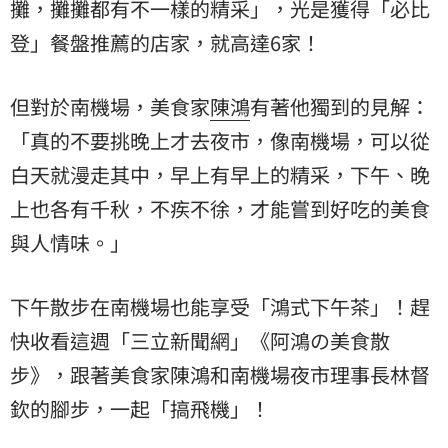
攤，攤攤都有不一樣的精采」，光是獲得「必比
登」餐盤推薦的店家，就高達6家！
但對於南機場，美食家
陳鴻
有著他獨到的見解：
「真的不要挑晚上才去夜市，像南機場，可以從
白天就漫走其中，早上有早上的精采，下午、晚
上也各有千秋，不疾不徐，才能嘗到好吃的美食
與人情味。」
下午散步在南機場也能享受「鴻式下午茶」！趕
快收看這週「三立新聞網」《阿鴻の美食散
步》，跟著美食家陳鴻和南機場夜市理事長林督
欽的腳步，一起「搞飛機」！