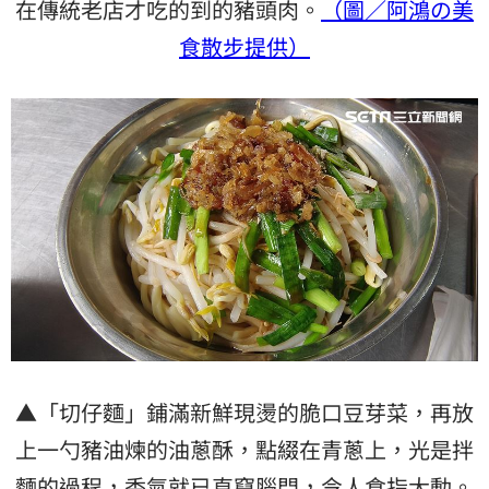
在傳統老店才吃的到的豬頭肉。
（圖／阿鴻の美
食散步提供）
▲「切仔麵」鋪滿新鮮現燙的脆口豆芽菜，再放
上一勺豬油煉的油蔥酥，點綴在青蔥上，光是拌
麵的過程，香氣就已直竄腦門，令人食指大動。