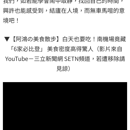
我們，如若能學會鬧中取靜，找回自己的時間，
興許也能感受到，結廬在人境，而無車馬喧的意
境吧！
▼【阿鴻の美食散步】白天也要吃！南機場竟藏
「6家必比登」 美食密度高得驚人（影片來自
YouTube－三立新聞網 SETN頻道，若遭移除請
見諒）