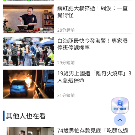
網紅肥大叔猝逝！網淚：一直
覺得怪
28分鐘前
白海豚最快今發海警！專家曝
停班停課機率
29分鐘前
19歲男上國道「離奇火燒車」3
人急逃保命
31分鐘前
其他人也在看
74歲男怕存款見底「吃麵包過