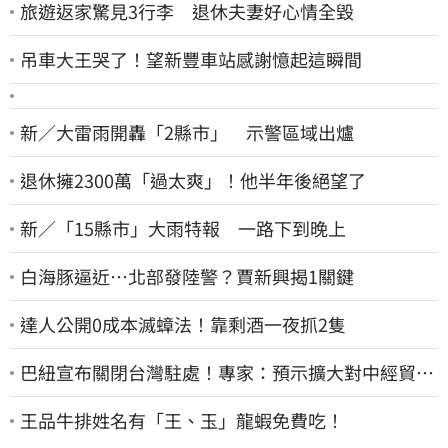
旅遊返家驚見3行李 退休夫妻好心情全毀
吊車大王哭了！望新豐車站感謝憶起這瞬間
新／大雷雨開轟「2縣市」 示警區域出爐
退休擁2300萬「過太爽」！他半年後絕望了
新／「15縣市」大雨特報 一路下到晚上
白海豚逼近…北部發陸警？賈新興揭1關鍵
達人公開0成本滅蟑法！靠剩酒一夜抓2隻
巴紐宣布關閉台灣駐處！專家：預示擴大對中經貿合
作
王品牛排姓名有「王、玉」龍蝦免費吃！