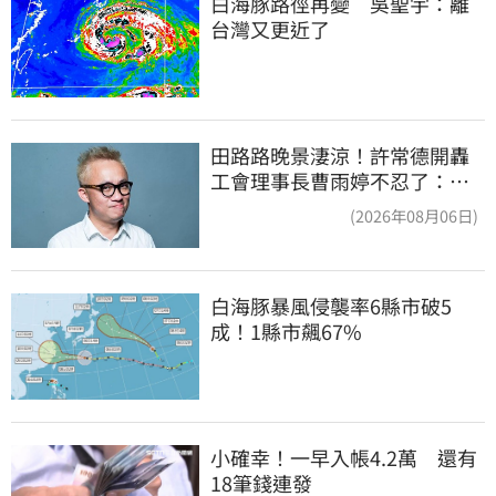
白海豚路徑再變　吳聖宇：離
台灣又更近了
田路路晚景淒涼！許常德開轟
工會理事長曹雨婷不忍了：別
只包紅包慰問
(2026年08月06日)
白海豚暴風侵襲率6縣市破5
成！1縣市飆67%
小確幸！一早入帳4.2萬　還有
18筆錢連發