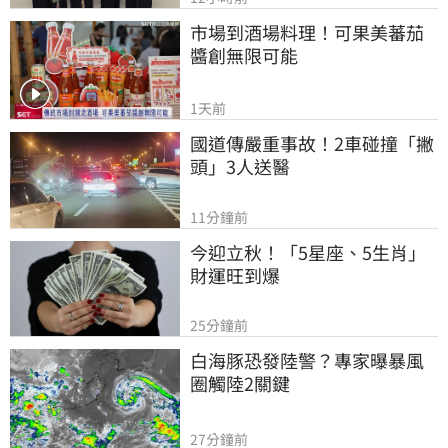
市場到酒場料理！可果美蕃茄
醬創無限可能
1天前
國道傳嚴重事故！2車碰撞「撇
頭」3人送醫
11分鐘前
今迎立秋！「5星座、5生肖」
財運旺到爆
25分鐘前
白海豚恐發陸警？專家曝暴風
圈觸陸2關鍵
27分鐘前