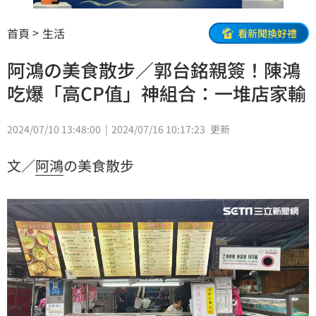
首頁
生活
看新聞換好禮
阿鴻の美食散步／郭台銘親簽！陳鴻
吃爆「高CP值」神組合：一堆店家輸
2024/07/10 13:48:00
2024/07/16 10:17:23
更新
文／
阿鴻
の美食散步