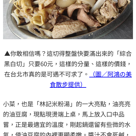
▲你敢相信嗎？這切得整盤快要滿出來的「綜合
黑白切」只要60元，這樣的分量、這樣的價錢，
在台北市真的是可遇不可求了。
（圖／阿鴻の美
食散步提供）
小菜，也是「林記米粉湯」的一大亮點，油亮亮
的油豆腐，現點現燙端上桌，馬上放入口中品
嘗，正是最適宜的溫度，剛起鍋還留有些微的水
氣，使油豆腐的內裡更顯柔嫩。醬汁不會死鹹，