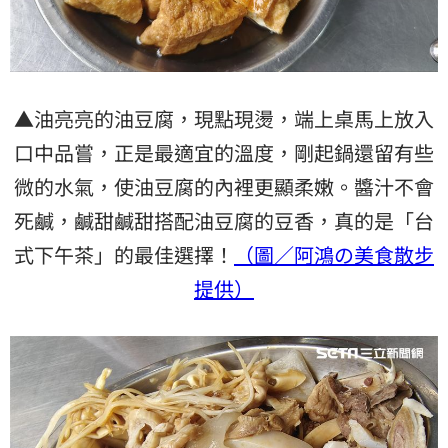
▲油亮亮的油豆腐，現點現燙，端上桌馬上放入
口中品嘗，正是最適宜的溫度，剛起鍋還留有些
微的水氣，使油豆腐的內裡更顯柔嫩。醬汁不會
死鹹，鹹甜鹹甜搭配油豆腐的豆香，真的是「台
式下午茶」的最佳選擇！
（圖／阿鴻の美食散步
提供）