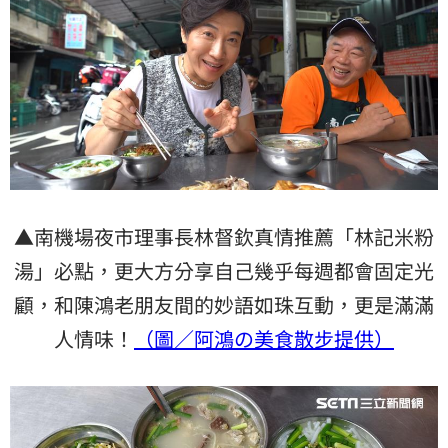
▲南機場夜市理事長林督欽真情推薦「林記米粉
湯」必點，更大方分享自己幾乎每週都會固定光
顧，和陳鴻老朋友間的妙語如珠互動，更是滿滿
人情味！
（圖／阿鴻の美食散步提供）