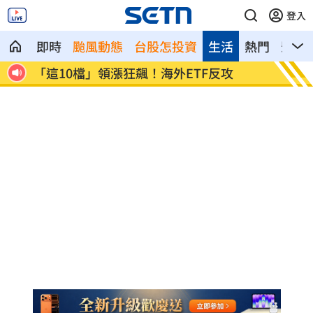
登入
即時
颱風動態
台股怎投資
生活
熱門
影音
19歲男上國道「離奇火燒車」3人急逃保
詐慈濟
命
光