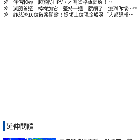
囊，瘦出小蠻腰
伴侶和妳一起預防HPV，才有資格說愛妳！
PR
減肥首選，檸檬加它，堅持一週，腰細了，瘦到你懷疑
PR
人生
詐慈濟10億破案關鍵！提領上億現金觸發「大額通報」
神鬼律師遭擊落內幕
延伸閱讀