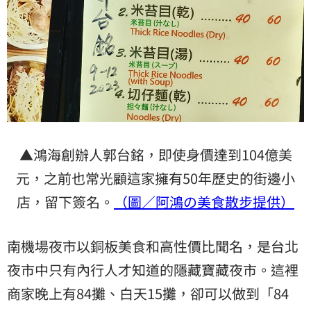
▲鴻海創辦人郭台銘，即使身價達到104億美
元，之前也常光顧這家擁有50年歷史的街邊小
店，留下簽名。
（圖／阿鴻の美食散步提供）
南機場夜市以銅板美食和高性價比聞名，是台北
夜市中只有內行人才知道的隱藏寶藏夜市。這裡
商家晚上有84攤、白天15攤，卻可以做到「84