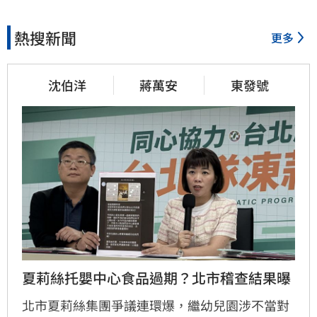
熱搜新聞
更多
沈伯洋
蔣萬安
東發號
夏莉絲托嬰中心食品過期？北市稽查結果曝
北市夏莉絲集團爭議連環爆，繼幼兒園涉不當對