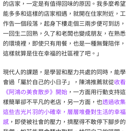
的店家，一定是有值得回味的原因。我多麼希望
能多多和這樣的店家相遇，就開在住家附近，工
作告一個段落，起身下樓走個三兩步便可到訪，
一回生二回熟，久了和老闆也變成朋友，在熟悉
的環境裡，即使只有用餐，也是一種無聲陪伴，
這樣就算是住在幸福的社區裡了吧。」
現代人的課題，是學習和壓力共處的同時，能學
會過「屬於自己的小日子」，陳鴻推薦就從
收看
《阿鴻の美食散步》開始
，一方面用行動支持這
樣簡單卻不平凡的老店，另一方面，也
透過收集
這些吉光片羽的小確幸，層層堆疊對生活的幸福
感
，即使被社會的壓力，擠壓得不敢停下腳步的