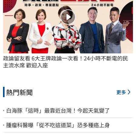
政論留友看 6大王牌政論一次看！24小時不斷電的民
主流水席 歡迎入座
熱門新聞
更多
白海豚「這時」最靠近台灣！今起天氣變了
腫瘤科醫曝「從不吃這道菜」恐多種癌上身