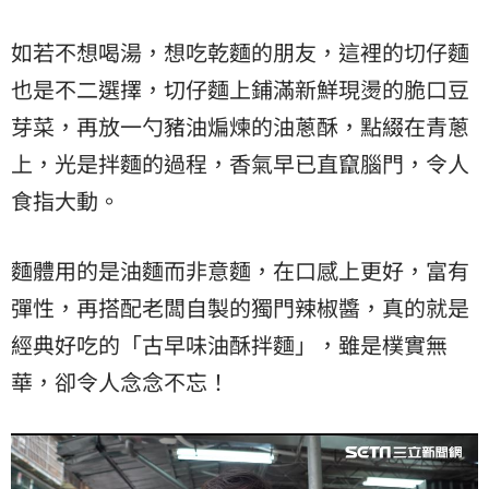
如若不想喝湯，想吃乾麵的朋友，這裡的切仔麵
也是不二選擇，切仔麵上鋪滿新鮮現燙的脆口豆
芽菜，再放一勺豬油煸煉的油蔥酥，點綴在青蔥
上，光是拌麵的過程，香氣早已直竄腦門，令人
食指大動。
麵體用的是油麵而非意麵，在口感上更好，富有
彈性，再搭配老闆自製的獨門辣椒醬，真的就是
經典好吃的「古早味油酥拌麵」，雖是樸實無
華，卻令人念念不忘！