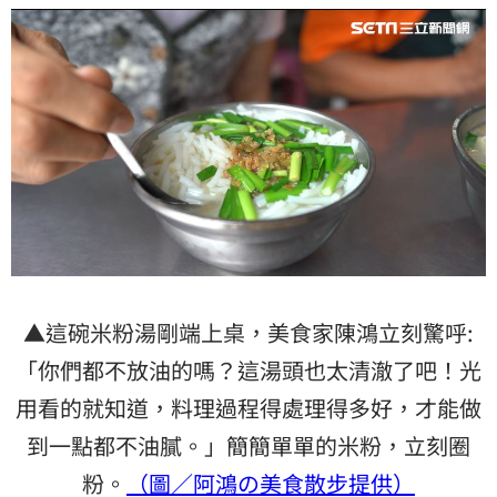
▲這碗米粉湯剛端上桌，美食家陳鴻立刻驚呼:
「你們都不放油的嗎？這湯頭也太清澈了吧！光
用看的就知道，料理過程得處理得多好，才能做
到一點都不油膩。」簡簡單單的米粉，立刻圈
粉。
（圖／阿鴻の美食散步提供）