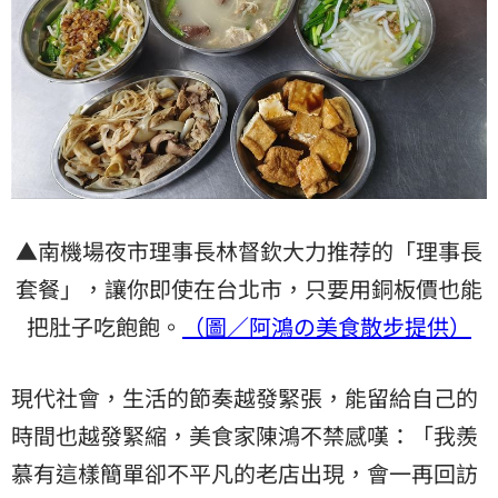
▲南機場夜市理事長林督欽大力推荐的「理事長
套餐」，讓你即使在台北市，只要用銅板價也能
把肚子吃飽飽。
（圖／阿鴻の美食散步提供）
現代社會，生活的節奏越發緊張，能留給自己的
時間也越發緊縮，美食家陳鴻不禁感嘆：「我羨
慕有這樣簡單卻不平凡的老店出現，會一再回訪