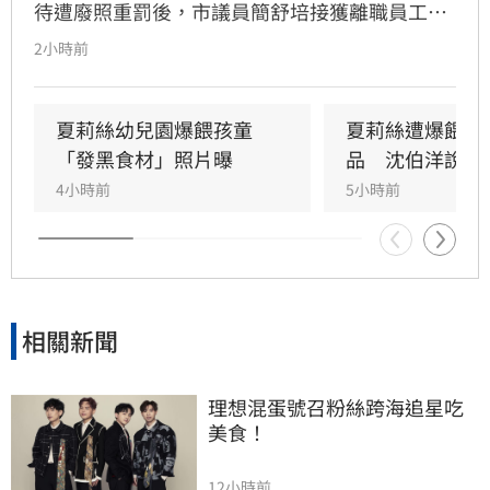
待遭廢照重罰後，市議員簡舒培接獲離職員工爆
料，指控旗下托嬰中心提供幼童食用過期或腐爛
2小時前
食物。簡舒培質疑社會局稽查行動「慢半拍」且
非無預警，痛批市府態度消極。對此，社會局回
應指出，接獲通報後已立即派員前往現場稽查，
夏莉絲幼兒園爆餵孩童
夏莉絲遭爆餵幼
雖抵達時已過用餐時間未發現異狀，但強調過去
「發黑食材」照片曝
品　沈伯洋說話
半年已執行四次稽查皆無異常。市府重申，未來
4小時前
5小時前
將持續維持無預警稽查機制，若發現食安違規將
立即通報衛生局嚴辦，全力守護托嬰孩童健康安
全。
相關新聞
理想混蛋號召粉絲跨海追星吃
美食！
12小時前