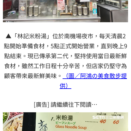
▲「林記米粉湯」位於南機場夜市，每天清晨2
點開始準備食材，5點正式開始營業，直到晚上9
點結束。現已傳承第二代，堅持使用當日最新鮮
食材，雖然工作日程十分辛苦，但店家仍堅守為
顧客帶來最新鮮美味。
（圖／阿鴻の美食散步提
供）
[廣告] 請繼續往下閱讀…