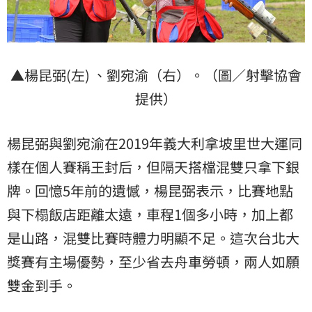
▲楊昆弼(左) 、劉宛渝（右）。（圖／射擊協會
提供）
楊昆弼與劉宛渝在2019年義大利拿坡里世大運同
樣在個人賽稱王封后，但隔天搭檔混雙只拿下銀
牌。回憶5年前的遺憾，楊昆弼表示，比賽地點
與下榻飯店距離太遠，車程1個多小時，加上都
是山路，混雙比賽時體力明顯不足。這次台北大
獎賽有主場優勢，至少省去舟車勞頓，兩人如願
雙金到手。