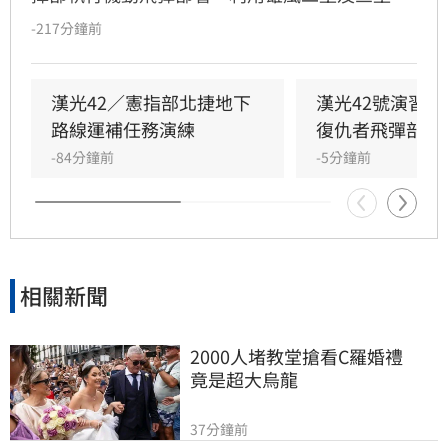
彈扼控關鍵海域；第五作戰區實施「要域火殲」
-217分鐘前
演練，展現砲兵快速應處與戰術轉換效能。此
外，陸軍58砲指部海馬士多管火箭執行跨區增
援，在風雨中迅速抵達戰術位置，展現高機動性
漢光42／憲指部北捷地下
漢光42號演習
與精準遠程打擊力。
路線運補任務演練
復仇者飛彈部隊
-84分鐘前
-5分鐘前
相關新聞
2000人堵教堂搶看C羅婚禮　
竟是超大烏龍
37分鐘前