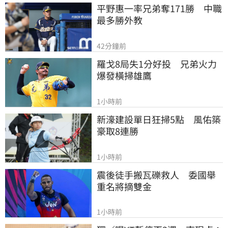
平野惠一率兄弟奪171勝　中職
最多勝外教
42分鐘前
羅戈8局失1分好投　兄弟火力
爆發橫掃雄鷹
1小時前
新濠建設單日狂掃5點　風佑築
豪取8連勝
1小時前
震後徒手搬瓦礫救人　委國舉
重名將摘雙金
1小時前