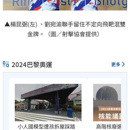
▲楊昆弼(左) 、劉宛渝聯手留住不定向飛靶混雙
金牌。（圖／射擊協會提供）
2024巴黎奧運
更多
小人國模型遭孩拆屋踩踏　
高階核廢選址