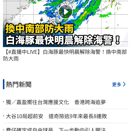
【#直播中LIVE】白海豚最快明晨解除海警！換中南部
防大雨
熱門新聞
更多
獨／嘉盈嚮往台灣應援文化 香港跨海追夢
大谷10局超前安 道奇險逃9年來最長8連敗
費仔確定成自由球員 下一步動向引人關注