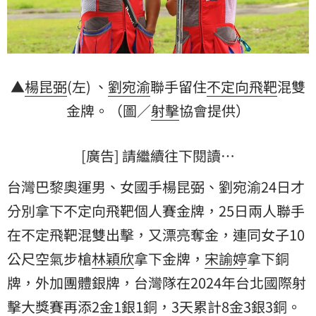
▲
楊昆弼
(左) 、
劉宛渝
聯手留住
不定向飛靶
混雙
金牌。（圖／
射擊
協會提供）
[廣告] 請繼續往下閱讀…
台灣巴黎奧運男、女國手楊昆弼、劉宛渝24日才
分別拿下不定向飛靶個人賽金牌，25日兩人聯手
在不定飛靶混雙出擊，又漂亮奪金，連同女子10
公尺空氣步槍
林穎欣
拿下金牌，
宋諭婷
拿下銅
牌，外加團體銀牌，台灣隊在2024年台北國際射
擊大獎賽再添2金1銀1銅，3天累計8金3銀3銅。