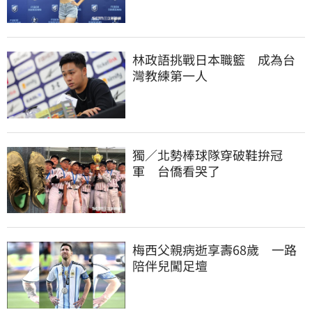
林政語挑戰日本職籃　成為台
灣教練第一人
獨／北勢棒球隊穿破鞋拚冠
軍　台僑看哭了
梅西父親病逝享壽68歲　一路
陪伴兒闖足壇