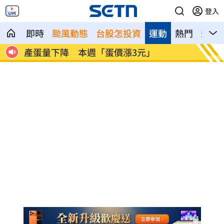
登入
即時
颱風動態
台股怎投資
運動
熱門
影音
賞巴
產蛋量下降 本週「蛋價漲3元」
KISS