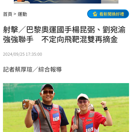
首頁
運動
看新聞換好禮
射擊／巴黎奧運國手楊昆弼、劉宛渝
強強聯手 不定向飛靶混雙再摘金
2024/09/25 17:35:00
記者蔡厚瑄／綜合報導