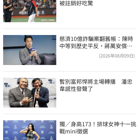
被註銷好吃驚
慈濟10億詐騙案翻舊帳：陳時
中等到歷史平反，蔣萬安償還
2022政治利息
(2026年08月09日)
暫別富邦悍將主場轉播　潘忠
韋感性發聲了
獨／身高173！排球女神十一挑
戰mini徵選