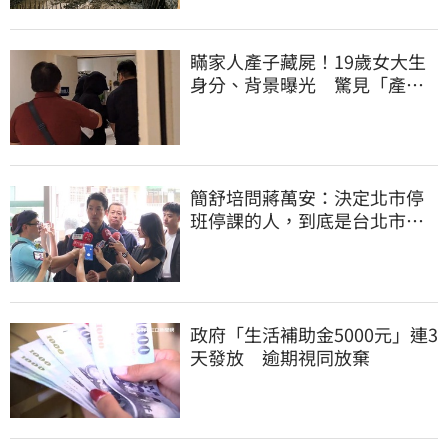
瞞家人產子藏屍！19歲女大生
身分、背景曝光 驚見「產檢
紀錄全空白」
簡舒培問蔣萬安：決定北市停
班停課的人，到底是台北市
長，還是氣象署？
政府「生活補助金5000元」連3
天發放 逾期視同放棄