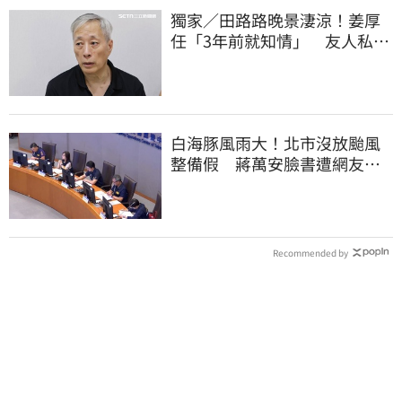
獨家／田路路晚景淒涼！姜厚
任「3年前就知情」 友人私下
援助內幕曝光
白海豚風雨大！北市沒放颱風
整備假 蔣萬安臉書遭網友灌
爆：標準在哪？
Recommended by