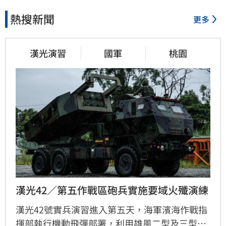
熱搜新聞
更多
漢光演習
國軍
桃園
漢光42／第五作戰區砲兵實施要域火殲演練
漢光42號實兵演習進入第五天，海軍濱海作戰指
揮部執行機動飛彈部署，利用雄風二型及三型飛