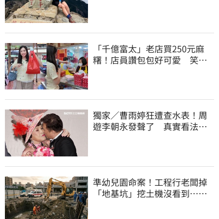
沒找到
「千億富太」老店買250元麻
糬！店員讚包包好可愛 笑
回：我自己做的
獨家／曹雨婷狂遭查水表！周
遊李朝永發聲了 真實看法曝
光
準幼兒園命案！工程行老闆掉
「地基坑」挖土機沒看到…下
土石活埋他