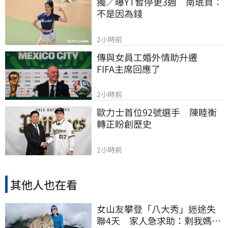
獨／曝YT暫停更3週　南珉貞：
不是因為錢
2小時前
傳與女員工婚外情助升遷　
FIFA主席回應了
2小時前
歐力士首位92號選手　陳睦衡
轉正盼創歷史
2小時前
其他人也在看
女山友攀登「八大秀」迷途失
聯4天 家人急求助：剩我媽還