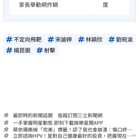
家長舉動網炸鍋
度
不定向飛靶
宋諭婷
林穎欣
劉宛渝
楊昆弼
射擊
最即時的新聞話題 追蹤訂閱三立新聞網
一手掌握明星動態 即刻下載娛樂星聞APP
蔡依珊撕掉「完美」標籤！認了我也會崩潰：傷口終究
會癒合
立即諮詢HPV！是對自己健康最好的投資，把握現在不
PR