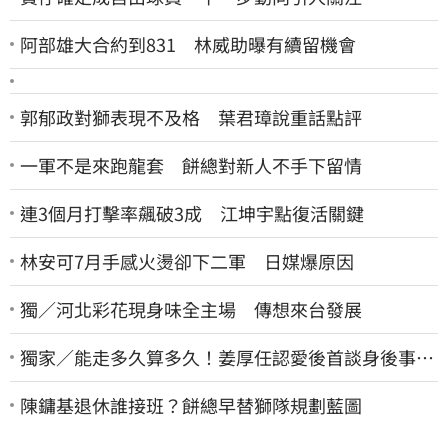
阿部雄大合約到831 林威助曝有續留機會
郭郁政對獅表現不及格 葉君璋說重話點評
一軍不是來跑龍套 餅總對新人不手下留情
連3個月打擊率飆破3成 江坤宇點復活關鍵
林安可7月手感火燙卻下二軍 日媒爆原因
獨／河北彩花現身味全主場 傳想來台發展
獨家／能走多久算多久！姜厚任認愛後首談身後事
「遺囑進度」曝光
陳鏞基退休誰接班？餅總早替獅隊規劃藍圖