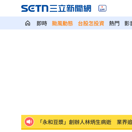
即時
颱風動態
台股怎投資
熱門
影
陳睦衡二軍5局無失分 超好投奪本季第
慈濟買BNT幕後 他：有人洗腦不科學
殘疾父為養身障兒當車手！檢起訴書寫
桃園明停水「最長11小時」 影響範圍
明年度國防預算將破1.1兆 藍營反問這
「永和豆漿」創辦人林炳生病逝 業界