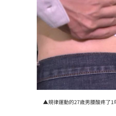
8國球員齊聚高雄 Formosa 7s掀足球
理想混蛋號召粉絲跨海追星吃美食！
18:
▲規律運動的27歲男腰酸疼了1