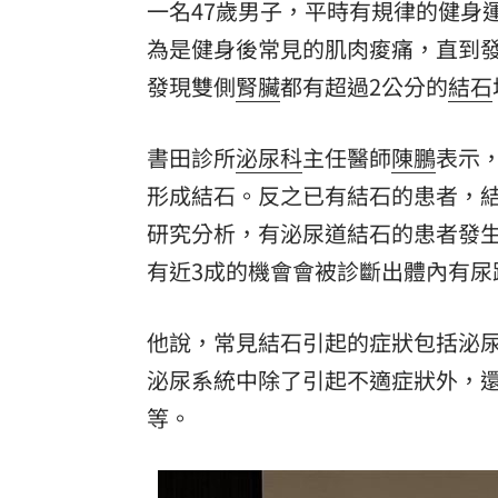
一名47歲男子，平時有規律的健身
為是健身後常見的肌肉痠痛，直到
發現雙側
腎臟
都有超過2公分的
結石
書田診所
泌尿科
主任醫師
陳鵬
表示
形成結石。反之已有結石的患者，
研究分析，有泌尿道結石的患者發
有近3成的機會會被診斷出體內有尿
他說，常見結石引起的症狀包括泌
泌尿系統中除了引起不適症狀外，
等。