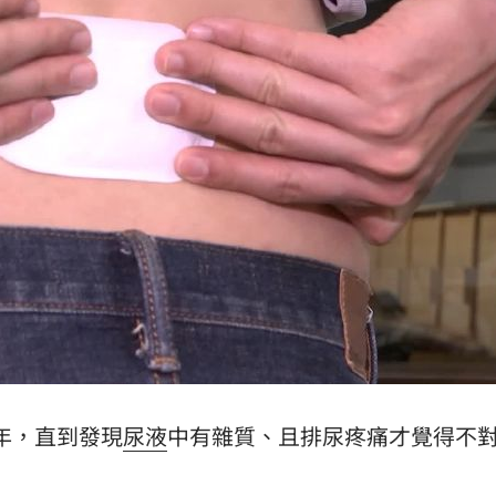
熱潮
10:00
15
年，直到發現
尿液
中有雜質、且排尿疼痛才覺得不