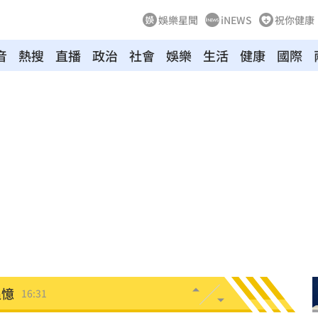
娛樂星聞
iNEWS
祝你健康
音
熱搜
直播
政治
社會
娛樂
生活
健康
國際
2勝
16:43
概念
16:38
金句
16:36
曝光
16:32
句
16:32
追憶
16:31