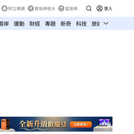
阿立導讀
寶島神很大
富房網
登入
兩岸
運動
財經
專題
新奇
科技
旅遊
汽車
寵物