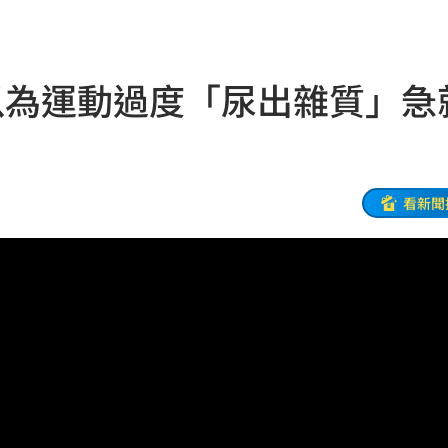
忐忑
16:30
喊停
16:29
以為運動過度「尿出雜質」急
板
16:24
次看
16:23
裡話
16:20
看新聞
了
16:15
演練
16:15
範疇
16:14
:07
1事
16:05