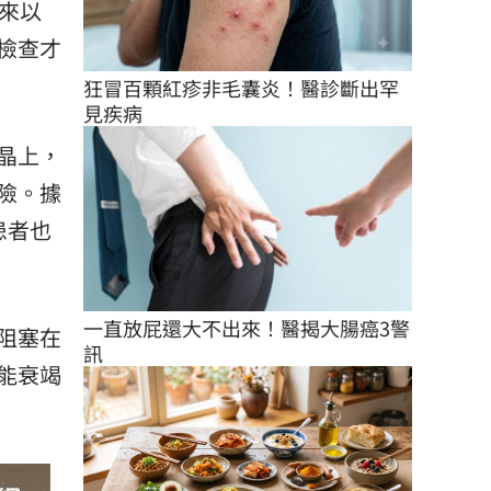
來以
檢查才
狂冒百顆紅疹非毛囊炎！醫診斷出罕
見疾病
晶上，
險。據
患者也
一直放屁還大不出來！醫揭大腸癌3警
阻塞在
訊
能衰竭