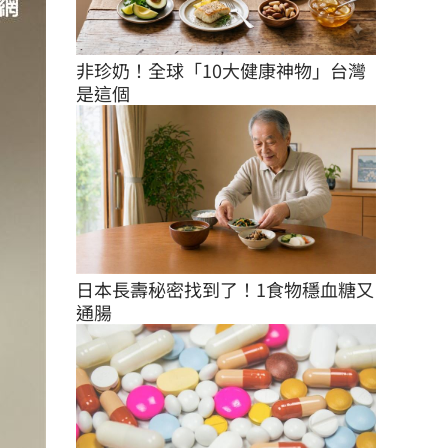
非珍奶！全球「10大健康神物」台灣
是這個
日本長壽秘密找到了！1食物穩血糖又
通腸