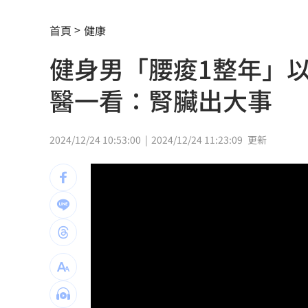
男星爆半年驗一次性病 曝等待結果超
首頁
健康
佐藤二朗爆騷擾爭議 電影衍生劇被迫
健身男「腰痠1整年」
蜂蜜配鹹酥雞！蘇晏霈認證：宵夜天花
醫一看：腎臟出大事
獨／鬼門開當心鬼上身 鬼月17禁忌一
鄭麗文稱台不是國家 綠委酸：講出心
2024/12/24 10:53:00
2024/12/24 11:23:09
更新
深藍區掃街遭民眾嗆擋路 沈伯洋回應
漢光42／第五作戰區砲兵實施要域火殲
3歲就認愛姜厚任?姓名學家：超出玄學
國小校園2度偷吃國中妹！男大生慘了
16
田路路生活拮据!74歲司馬玉嬌不忍疾呼