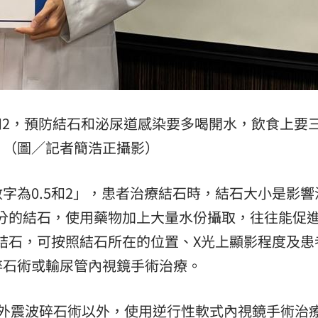
和2，預防結石和泌尿道感染要多喝開水，飲食上要
。（圖／記者簡浩正攝影）
字為0.5和2」，患者治療結石時，結石大小是影響
公分的結石，使用藥物加上大量水份攝取，往往能促
管結石，可按照結石所在的位置、X光上顯影程度及患
碎石術或輸尿管內視鏡手術治療。
體外震波碎石術以外，使用逆行性軟式內視鏡手術治