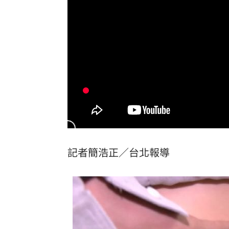
adidas推珍奶限定鞋！鞋墊藏微糖少冰
台鐵帽混中國國徽帽 日管處致歉
16:01
又見三颱共存 鯨魚殘骸生成琵鷺颱風
林安可7月手感火燙卻下二軍 日媒爆原
台灣彩券開獎直播中
20:31
LIVE三立+24小時直播
15:27
記者簡浩正／台北報導
三立iNEWS新聞台線上直播
18:00
商場戰國來臨 台中「頂奢大道」逐漸
台彩父親節推新刮刮樂千萬頭獎超「爸
「拍片人的多重宇宙」職涯論壇9/12登