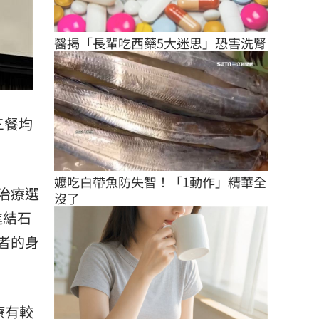
醫揭「長輩吃西藥5大迷思」恐害洗腎
三餐均
嬤吃白帶魚防失智！「1動作」精華全
治療選
沒了
進結石
者的身
療有較