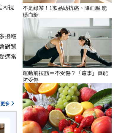
式內視
不是綠茶！1飲品助抗癌、降血壓 能
穩血糖
多攝取
會對腎
受適當
運動前拉筋＝不受傷？「這事」真能
防受傷
更多