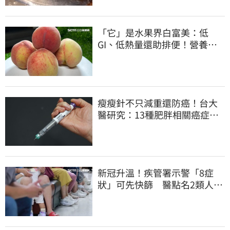
「它」是水果界白富美：低
GI、低熱量還助排便！營養師
曝黃金攝取量
瘦瘦針不只減重還防癌！台大
醫研究：13種肥胖相關癌症風
險下降41%
新冠升溫！疾管署示警「8症
狀」可先快篩 醫點名2類人重
症高風險