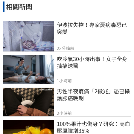
相關新聞
伊波拉失控！專家憂病毒恐已
突變
23分鐘前
吹冷氣30小時出事！女子全身
抽搐送醫
1小時前
男性半夜痠痛「2徵兆」恐已攝
護腺癌晚期
2小時前
100%果汁也傷身？研究：高血
壓風險增35%