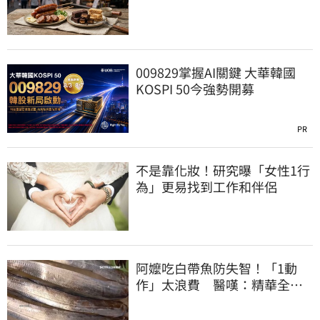
肝癌
009829掌握AI關鍵 大華韓國
KOSPI 50今強勢開募
PR
不是靠化妝！研究曝「女性1行
為」更易找到工作和伴侶
阿嬤吃白帶魚防失智！「1動
作」太浪費 醫嘆：精華全沒
了