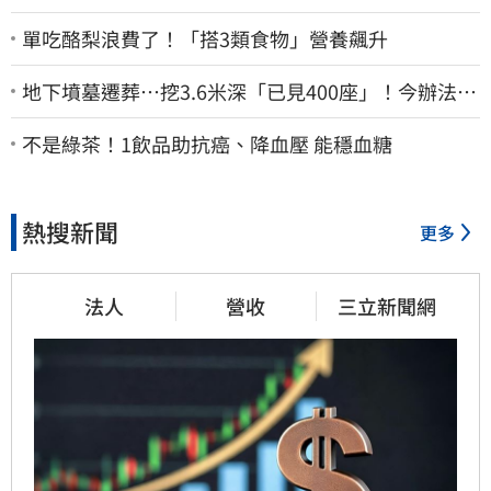
單吃酪梨浪費了！「搭3類食物」營養飆升
地下墳墓遷葬…挖3.6米深「已見400座」！今辦法會
安撫祖先
不是綠茶！1飲品助抗癌、降血壓 能穩血糖
熱搜新聞
更多
法人
營收
三立新聞網