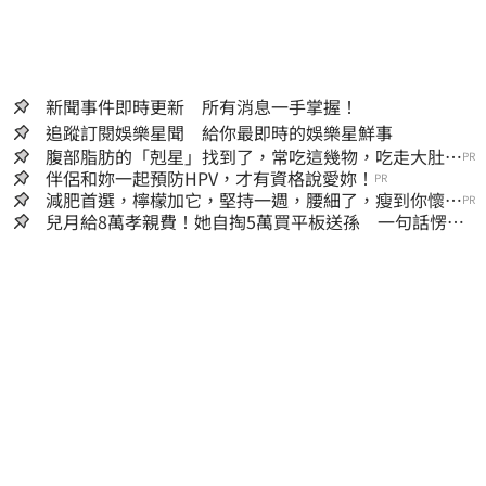
新聞事件即時更新 所有消息一手掌握！
追蹤訂閱娛樂星聞 給你最即時的娛樂星鮮事
腹部脂肪的「剋星」找到了，常吃這幾物，吃走大肚
PR
囊，瘦出小蠻腰
伴侶和妳一起預防HPV，才有資格說愛妳！
PR
減肥首選，檸檬加它，堅持一週，腰細了，瘦到你懷疑
PR
人生
兒月給8萬孝親費！她自掏5萬買平板送孫 一句話愣原
地「傷心不已」