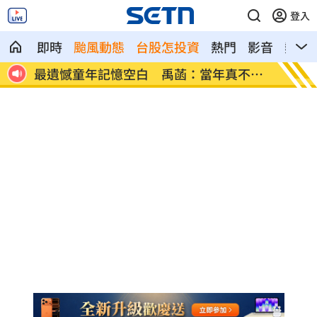
登入
即時
颱風動態
台股怎投資
熱門
影音
熱搜
不懂
每股配12.8元的它 Ｑ2營收曝光
連續2
點