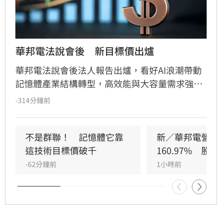
華邦電法說會後　新目標價出爐
華邦電法說會後法人報告出爐，看好AI浪潮帶動
記憶體產業結構轉型，高效能與大容量需求強
勁，推升DRAM與Flash報價持續走揚。華邦電第
-314分鐘前
2季獲利亮眼，毛利率衝上66.25%，每股純益達
5.40元。此外，矽電容產能滿載成為新成長引
擎，公司並大幅調升2026年資本支出至395億
不是群聯！　記憶體它靠
新／華邦電營收
元，全力衝刺高雄廠擴產與先進製程。法人分析
這技術目標價破千
160.97%　股
指出，隨AI需求爆發，2027年記憶體供需缺口將
-62分鐘前
1小時前
擴大，華邦電中長線營運看俏，兩家本土券商分
別給予200元及275元目標價，市場對其獲利爆發
力寄予厚望。提醒投資人，投資股票具備風險，
應審慎評估市場波動並自行承擔決策結果。