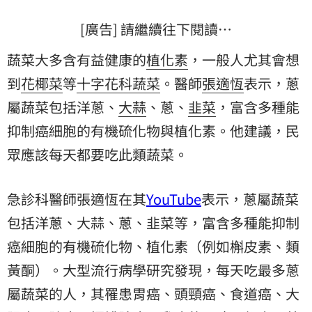
[廣告] 請繼續往下閱讀…
蔬菜大多含有益健康的
植化素
，一般人尤其會想
到
花椰菜
等
十字花科蔬菜
。醫師
張適恆
表示，蔥
屬蔬菜包括洋蔥、
大蒜
、蔥、
韭菜
，富含多種能
抑制癌細胞的有機硫化物與植化素。他建議，民
眾應該每天都要吃此類蔬菜。
急診科醫師張適恆在其
YouTube
表示，蔥屬蔬菜
包括洋蔥、大蒜、蔥、韭菜等，富含多種能抑制
癌細胞的有機硫化物、植化素（例如槲皮素、類
黃酮）。大型流行病學研究發現，每天吃最多蔥
屬蔬菜的人，其罹患胃癌、頭頸癌、食道癌、大