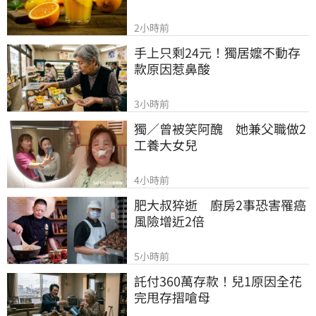
2小時前
手上只剩24元！獨居嬤不動存
款原因惹鼻酸
3小時前
獨／曾被笑阿醜　她兼父職做2
工養大女兒
4小時前
肥大叔猝逝　廚房2事恐害罹癌
風險增近2倍
5小時前
託付360萬存款！兒1原因全花
完甩存摺嗆母