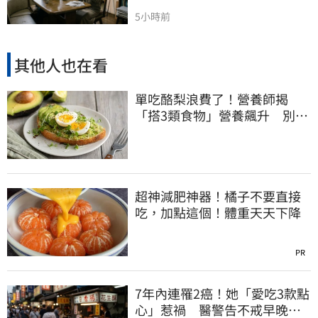
5小時前
其他人也在看
單吃酪梨浪費了！營養師揭
「搭3類食物」營養飆升 別再
加蜂蜜
超神減肥神器！橘子不要直接
吃，加點這個！體重天天下降
PR
7年內連罹2癌！她「愛吃3款點
心」惹禍 醫警告不戒早晚有