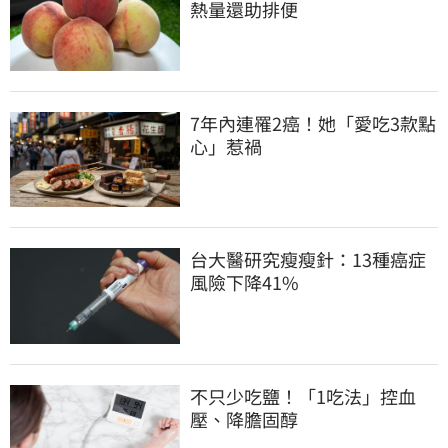
熱量還助排便
7年內連罹2癌！她「愛吃3款點
心」惹禍
台大醫研究瘦瘦針：13種癌症
風險下降41%
不只少吃鹽！「1吃法」控血
壓、降膽固醇