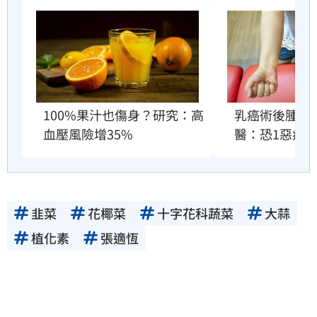
100%果汁也傷身？研究：高
乳癌術後腫成
血壓風險增35%
醫：恐1惡疾
韭菜
花椰菜
十字花科蔬菜
大蒜
植化素
張適恆