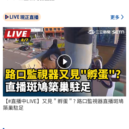
現正直播
更多
【#直播中LIVE】又見＂孵蛋＂? 路口監視器直播斑鳩
築巢駐足